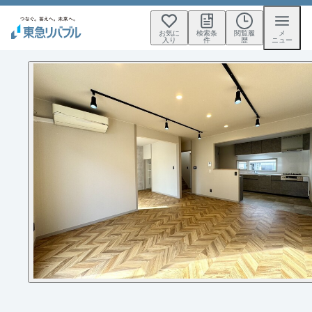
お気に
検索条
閲覧履
メ
入り
件
歴
ニュー