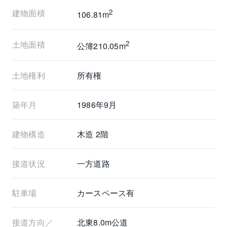
┏《担当者コメント》
建物面積
2
106.81m
╋━━━━━━━━━━━━━━━━━┫
担当の山崎でございます。
土地面積
2
上記内容は一部のご紹介です。
公簿210.05m
ぜひ室内をご覧になってお確かめください。
ご案内・資料請求など随時承っておりますので、お気
土地権利
所有権
軽にお問い合わせください。
ご連絡心よりお待ちしております。
築年月
1986年9月
建物構造
木造 2階
接道状況
一方道路
駐車場
カースペース有
接道方向／
北東8.0m公道