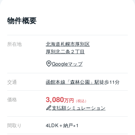
◆洗濯水栓、防水パン新規交換
◆給排水管更新工事
物件概要
◆照明一部新規取付
◆和室→洋室　間取変更実施
◆ウォークインクローゼット新設
◆2階洋室　エアコン新設
所在地
北海道
札幌市厚別区
◆玄関ドア新規交換　等々
厚別北二条２丁目
Googleマップ
┏《ライフインフォメーション》
╋━━━━━━━━━━━━━━━━━┫
◆JR函館本線「森林公園」駅　徒歩11分（約850m）
交通
函館本線
「森林公園」駅
徒歩11分
◆厚別北小学校　徒歩4分（約310m）
◆厚別北中学校　徒歩10分（約770m）
3,080
価格
万円
（税込）
◆イオン札幌厚別店　徒歩10分（約760m）
支払額シミュレーション
◆ローソン札幌厚別北1条店　徒歩3分（約230m）
◆DCM厚別西店　徒歩7分（約550m）
◆さっぽろ森林クリニック　徒歩11分（約880m）
間取り
4LDK＋納戸×1