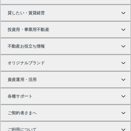
マンションの購入
売りたいTOP
貸したい・賃貸経営
新築・分譲マンションの購入
マンションの売却・査定
借りたいTOP
投資用・事業用不動産
中古マンションの購入
一戸建ての売却・査定
物件を借りる
貸したいTOP
不動産お役立ち情報
一戸建ての購入
土地の売却・査定
オフィス・店舗の賃貸
無料賃料査定
投資用・事業用不動産TOP
オリジナルブランド
新築一戸建ての購入
スピードAI査定
借りるときの流れ
マンション賃料データ
投資用不動産
不動産お役立ち情報
資産運用・活用
中古一戸建ての購入
不動産売却について
借りるガイド
賃貸管理プラン
事業用不動産
不動産AIアドバイザー Tellus Talk
当社売主リノベーションマンション
各種サポート
一棟リノベーションマンション L`GENTE（ルジェン
土地の購入
不動産査定について
リロケーションについて
マンション投資
マンションライブラリー
等価交換事業
テ）
ご契約者さまへ
不動産購入の流れ
売却サービス
貸すときの流れ
投資用マンション
人気マンションランキング
区分リノベーションマンション Lideas（リディアス）
不動産M&A
シニア向けサポート
ご利用について