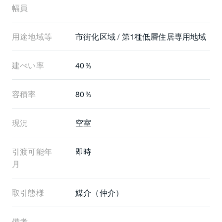
幅員
用途地域等
市街化区域 / 第1種低層住居専用地域
建ぺい率
40％
容積率
80％
現況
空室
引渡可能年
即時
月
取引態様
媒介（仲介）
備考
-