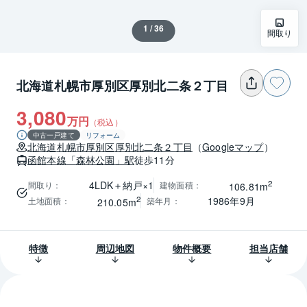
1 / 36
間取り
北海道札幌市厚別区厚別北二条２丁目
3,080
万円
（税込）
中古一戸建て
リフォーム
北海道
札幌市厚別区
厚別北二条２丁目
（
Googleマップ
）
函館本線
「森林公園」駅
徒歩11分
2
4LDK＋納戸×1
間取り
：
建物面積
：
106.81m
2
1986年9月
土地面積
：
築年月
：
210.05m
特徴
周辺地図
物件概要
担当店舗