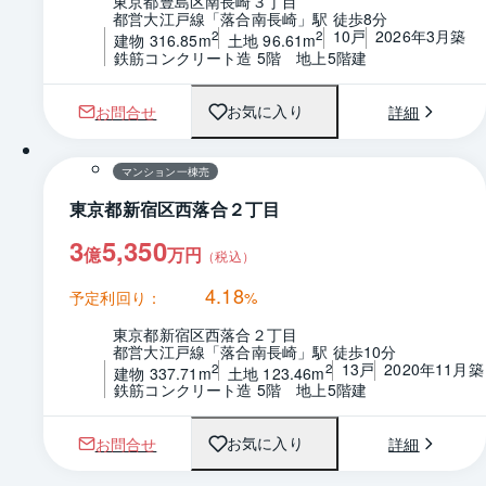
東京都豊島区南長崎３丁目
都営大江戸線「落合南長崎」駅 徒歩8分
10戸
2026年3月築
2
2
建物 316.85m
土地 96.61m
鉄筋コンクリート造 5階　地上5階建
お問合せ
詳細
お気に入り
マンション一棟売
東京都新宿区西落合２丁目
3
5,350
億
万円
（税込）
4.18
予定利回り：
%
東京都新宿区西落合２丁目
都営大江戸線「落合南長崎」駅 徒歩10分
13戸
2020年11月築
2
2
建物 337.71m
土地 123.46m
鉄筋コンクリート造 5階　地上5階建
お問合せ
詳細
お気に入り