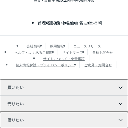
売買・賃貸 全国30,234件から物件検索
首都圏
関西
札幌
仙台
名古屋
福岡
会社情報
採用情報
ニュースリリース
ヘルプ・よくあるご質問
サイトマップ
各種お問合せ
サイトについて・免責事項
個人情報保護・プライバシーポリシー
ご意見・お問合せ
買いたい
売りたい
買いたいTOP
借りたい
マンションの購入
売りたいTOP