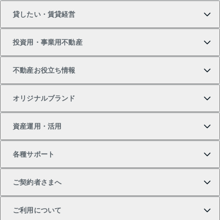
貸したい・賃貸経営
新築・分譲マンションの購入
マンションの売却・査定
借りたいTOP
投資用・事業用不動産
中古マンションの購入
一戸建ての売却・査定
物件を借りる
貸したいTOP
不動産お役立ち情報
一戸建ての購入
土地の売却・査定
オフィス・店舗の賃貸
無料賃料査定
投資用・事業用不動産TOP
オリジナルブランド
新築一戸建ての購入
スピードAI査定
借りるときの流れ
マンション賃料データ
投資用不動産
不動産お役立ち情報
資産運用・活用
中古一戸建ての購入
不動産売却について
借りるガイド
賃貸管理プラン
事業用不動産
不動産AIアドバイザー Tellus Talk
当社売主リノベーションマンション
各種サポート
一棟リノベーションマンション L`GENTE（ルジェン
土地の購入
不動産査定について
リロケーションについて
マンション投資
マンションライブラリー
等価交換事業
テ）
ご契約者さまへ
不動産購入の流れ
売却サービス
貸すときの流れ
投資用マンション
人気マンションランキング
区分リノベーションマンション Lideas（リディアス）
不動産M&A
シニア向けサポート
ご利用について
投資用一棟レジデンスWELL SQUARE（ウェルスクエ
注目キーワード物件特集
不動産売却の流れ
貸すガイド
マンション一棟
暮らしに役立つ不動産メディア 「Lnote」
アセットマネジメント・出資
相続サポート
ご契約者さまサポートメニュー