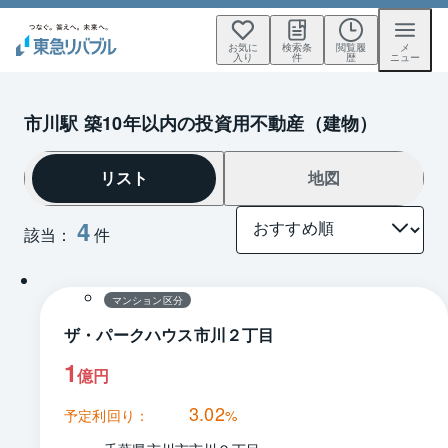
お気に
検索条
閲覧履
メ
入り
件
歴
ニュー
市川駅 築10年以内の投資用不動産（建物）
リスト
地図
4
該当：
件
1 / 0
間取り
マンション区分
ザ・パークハウス市川２丁目
1
億円
3.02
予定利回り：
%