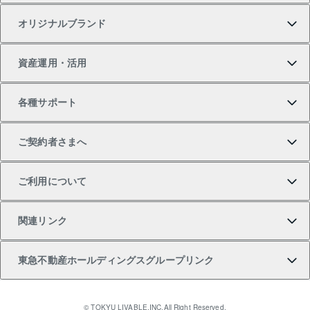
オリジナルブランド
新築一戸建ての購入
スピードAI査定
借りるときの流れ
マンション賃料データ
投資用不動産
不動産お役立ち情報
資産運用・活用
中古一戸建ての購入
不動産売却について
借りるガイド
賃貸管理プラン
事業用不動産
不動産AIアドバイザー Tellus Talk
当社売主リノベーションマンション
各種サポート
一棟リノベーションマンション L`GENTE（ルジェン
土地の購入
不動産査定について
リロケーションについて
マンション投資
マンションライブラリー
等価交換事業
テ）
ご契約者さまへ
不動産購入の流れ
売却サービス
貸すときの流れ
投資用マンション
人気マンションランキング
区分リノベーションマンション Lideas（リディアス）
不動産M&A
シニア向けサポート
ご利用について
投資用一棟レジデンスWELL SQUARE（ウェルスクエ
注目キーワード物件特集
不動産売却の流れ
貸すガイド
マンション一棟
暮らしに役立つ不動産メディア 「Lnote」
アセットマネジメント・出資
相続サポート
ご契約者さまサポートメニュー
ア）
関連リンク
購入ガイド
不動産買換えの流れ
アパート経営
不動産相場・不動産価格情報
不動産小口投資 LEGACIA（レガシア）
リフォームサポート
ご紹介・再契約特典
本人確認に関するお客様へのお願い
東急不動産ホールディングスグループリンク
売却ガイド
アパート投資用物件
不動産売却FAQ
入居者様専用-各種ご案内（賃貸）
金融商品取引について
すまいValue
多言語対応
English
繁体中文
簡体中文
これからご結婚される方に東急百貨店のブライダルク
© TOKYU LIVABLE,INC.All Right Reserved.
収益物件
不動産コラム・ニュース
東急こすもす会「こすもすWeb」
東急リバブル ソーシャルメディアポリシー
東急不動産