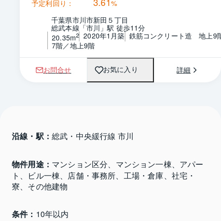
3.61
予定利回り：
%
千葉県市川市新田５丁目
総武本線「市川」駅 徒歩11分
2020年1月築
鉄筋コンクリート造　地上9
2
20.35m
7階／地上9階
お問合せ
詳細
お気に入り
沿線・駅：
総武・中央緩行線 市川
物件用途：
マンション区分、マンション一棟、アパー
ト、ビル一棟、店舗・事務所、工場・倉庫、社宅・
寮、その他建物
条件：
10年以内