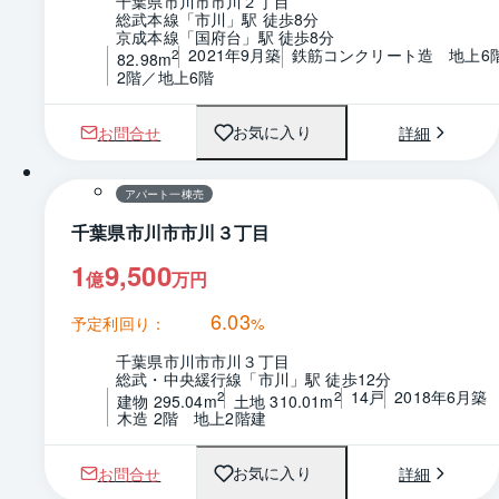
千葉県市川市市川２丁目
総武本線「市川」駅 徒歩8分
京成本線「国府台」駅 徒歩8分
2021年9月築
鉄筋コンクリート造　地上6
2
82.98m
2階／地上6階
お問合せ
詳細
お気に入り
1 / 0
間取り
アパート一棟売
千葉県市川市市川３丁目
1
9,500
億
万円
6.03
予定利回り：
%
千葉県市川市市川３丁目
総武・中央緩行線「市川」駅 徒歩12分
14戸
2018年6月築
2
2
建物 295.04m
土地 310.01m
木造 2階　地上2階建
お問合せ
詳細
お気に入り
1 / 0
間取り