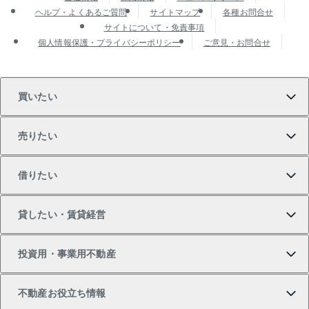
ヘルプ・よくあるご質問
サイトマップ
各種お問合せ
サイトについて・免責事項
個人情報保護・プライバシーポリシー
ご意見・お問合せ
買いたい
売りたい
買いたいTOP
借りたい
マンションの購入
売りたいTOP
貸したい・賃貸経営
新築・分譲マンションの購入
マンションの売却・査定
借りたいTOP
投資用・事業用不動産
中古マンションの購入
一戸建ての売却・査定
物件を借りる
貸したいTOP
不動産お役立ち情報
一戸建ての購入
土地の売却・査定
オフィス・店舗の賃貸
無料賃料査定
投資用・事業用不動産TOP