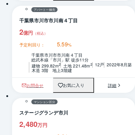
アパート一棟売
千葉県市川市市川南４丁目
2
億円
（税込）
5.59
予定利回り：
%
千葉県市川市市川南４丁目
総武本線「市川」駅 徒歩11分
12戸
2022年8月築
2
2
建物 299.82m
土地 221.48m
木造 3階　地上3階建
お問合せ
詳細
お気に入り
1 / 0
間取り
マンション区分
ステージグランデ市川
2,480
万円