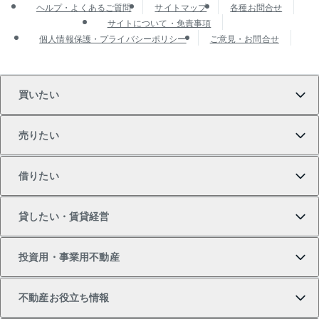
ヘルプ・よくあるご質問
サイトマップ
各種お問合せ
サイトについて・免責事項
個人情報保護・プライバシーポリシー
ご意見・お問合せ
買いたい
売りたい
買いたいTOP
借りたい
マンションの購入
売りたいTOP
貸したい・賃貸経営
新築・分譲マンションの購入
マンションの売却・査定
借りたいTOP
投資用・事業用不動産
中古マンションの購入
一戸建ての売却・査定
物件を借りる
貸したいTOP
不動産お役立ち情報
一戸建ての購入
土地の売却・査定
オフィス・店舗の賃貸
無料賃料査定
投資用・事業用不動産TOP