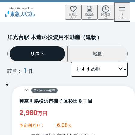
お気に
検索条
閲覧履
メ
入り
件
歴
ニュー
洋光台駅 木造の投資用不動産（建物）
リスト
地図
1
該当：
件
1 / 0
アパート一棟売
神奈川県横浜市磯子区杉田８丁目
2,980
万円
6.08
予定利回り：
%