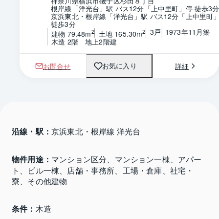
神奈川県横浜市磯子区杉田８丁目
根岸線「洋光台」駅 バス12分「上中里町」停 徒歩3
京浜東北・根岸線「洋光台」駅 バス12分「上中里町」
徒歩3分
3戸
1973年11月築
2
2
建物 79.48m
土地 165.30m
木造 2階　地上2階建
お問合せ
詳細
お気に入り
沿線・駅：
京浜東北・根岸線 洋光台
物件用途：
マンション区分、マンション一棟、アパー
ト、ビル一棟、店舗・事務所、工場・倉庫、社宅・
寮、その他建物
条件：
木造