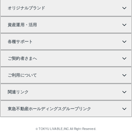
オリジナルブランド
新築一戸建ての購入
スピードAI査定
借りるときの流れ
マンション賃料データ
投資用不動産
不動産お役立ち情報
資産運用・活用
中古一戸建ての購入
不動産売却について
借りるガイド
賃貸管理プラン
事業用不動産
不動産AIアドバイザー Tellus Talk
当社売主リノベーションマンション
各種サポート
一棟リノベーションマンション L`GENTE（ルジェン
土地の購入
不動産査定について
リロケーションについて
マンション投資
マンションライブラリー
等価交換事業
テ）
ご契約者さまへ
不動産購入の流れ
売却サービス
貸すときの流れ
投資用マンション
人気マンションランキング
区分リノベーションマンション Lideas（リディアス）
不動産M&A
シニア向けサポート
ご利用について
投資用一棟レジデンスWELL SQUARE（ウェルスクエ
注目キーワード物件特集
不動産売却の流れ
貸すガイド
マンション一棟
暮らしに役立つ不動産メディア 「Lnote」
アセットマネジメント・出資
相続サポート
ご契約者さまサポートメニュー
ア）
関連リンク
購入ガイド
不動産買換えの流れ
アパート経営
不動産相場・不動産価格情報
不動産小口投資 LEGACIA（レガシア）
リフォームサポート
ご紹介・再契約特典
本人確認に関するお客様へのお願い
東急不動産ホールディングスグループリンク
売却ガイド
アパート投資用物件
不動産売却FAQ
入居者様専用-各種ご案内（賃貸）
金融商品取引について
すまいValue
多言語対応
English
繁体中文
簡体中文
これからご結婚される方に東急百貨店のブライダルク
© TOKYU LIVABLE,INC.All Right Reserved.
収益物件
不動産コラム・ニュース
東急こすもす会「こすもすWeb」
東急リバブル ソーシャルメディアポリシー
東急不動産