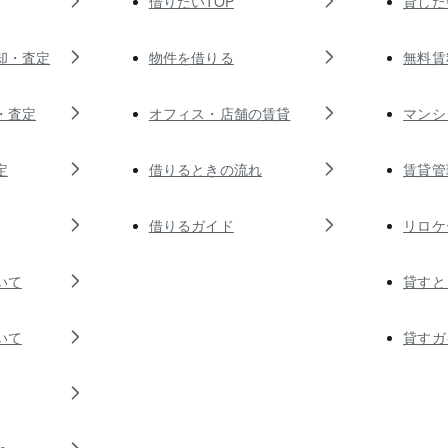
借りたいTOP
貸した
却・査定
物件を借りる
無料賃
・査定
オフィス・店舗の賃貸
マンシ
定
借りるときの流れ
賃貸管
借りるガイド
リロケ
いて
貸すと
いて
貸すガ