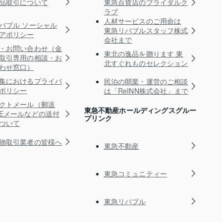
品取引について
東急百貨店のブライダルク
ラブ
人材サービスのご用命は
バブル ソーシャル
東急リバブルスタッフ株式
アポリシー
会社まで
・お問い合わせ（金
東北の逸品を贈ります 東
取引専用の相談・お
北すぐれものセレクション
わせ窓口）
集におけるプライバ
民泊の開業・運営のご相談
ポリシー
は「ReINN株式会社」まで
クトメール（郵送
東急不動産ホールディングスグルー
Eメールなどの送付
プリンク
ついて
物取引業者の皆様へ
東急不動産
東急コミュニティー
東急リバブル