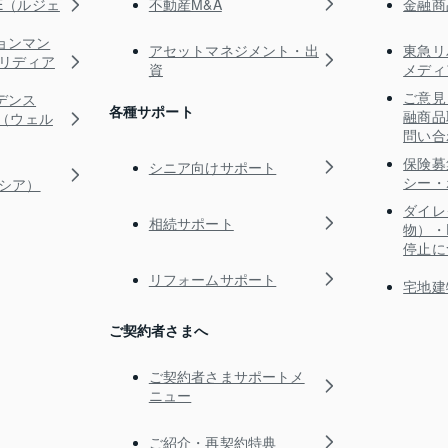
不動産M&A
金融商
TE（ルジェ
ョンマン
アセットマネジメント・出
東急リ
s（リディア
資
メディ
ご意見
デンス
各種サポート
融商品
RE（ウェル
問い合
保険募
シニア向けサポート
シー・
ガシア）
ダイレ
相続サポート
物）・
停止に
リフォームサポート
宅地建
ご契約者さまへ
ご契約者さまサポートメ
ニュー
ご紹介・再契約特典