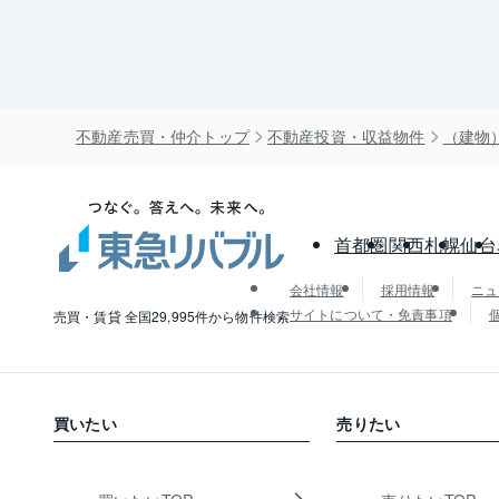
不動産売買・仲介トップ
不動産投資・収益物件
（建物
首都圏
関西
札幌
仙台
会社情報
採用情報
ニュ
サイトについて・免責事項
売買・賃貸 全国29,995件から物件検索
買いたい
売りたい