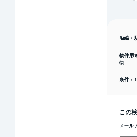
沿線・
物件用
物
条件：
この
メール