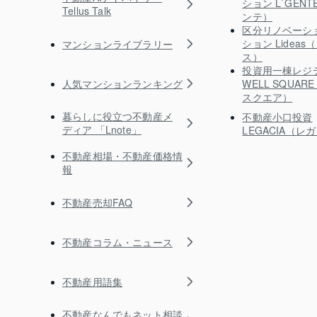
ション L`GEN
Tellus Talk
ンテ）
区分リノベーシ
ション Lidea
マンションライブラリー
ス）
投資用一棟レジ
人気マンションランキング
WELL SQUA
スクエア）
暮らしに役立つ不動産メ
不動産小口投資
ディア 「Lnote」
LEGACIA（レ
不動産相場・不動産価格情
報
不動産売却FAQ
不動産コラム・ニュース
不動産用語集
不動産なんでもネット相談