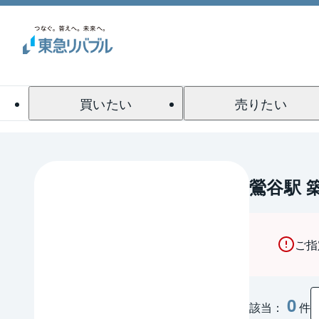
買いたい
売りたい
鶯谷駅 
ご指
0
該当：
件