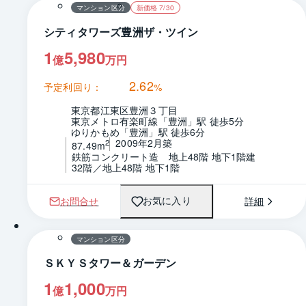
マンション区分
新価格 7/30
シティタワーズ豊洲ザ・ツイン
1
5,980
億
万円
2.62
予定利回り：
%
東京都江東区豊洲３丁目
東京メトロ有楽町線「豊洲」駅 徒歩5分
ゆりかもめ「豊洲」駅 徒歩6分
2009年2月築
2
87.49m
鉄筋コンクリート造　地上48階 地下1階建
32階／地上48階 地下1階
お問合せ
詳細
お気に入り
1 / 0
間取り
マンション区分
ＳＫＹＳタワー＆ガーデン
1
1,000
億
万円