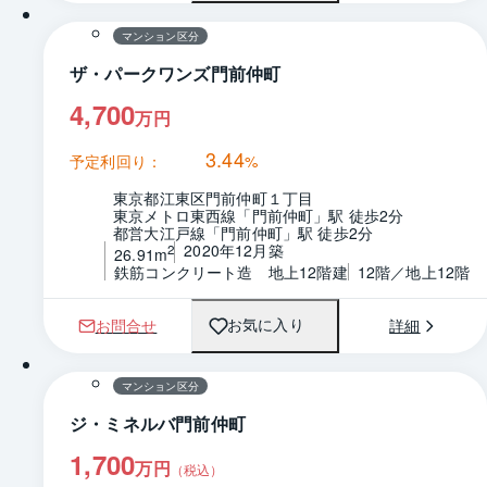
マンション区分
ザ・パークワンズ門前仲町
4,700
万円
3.44
予定利回り：
%
東京都江東区門前仲町１丁目
東京メトロ東西線「門前仲町」駅 徒歩2分
都営大江戸線「門前仲町」駅 徒歩2分
2020年12月築
2
26.91m
鉄筋コンクリート造　地上12階建
12階／地上12階
お問合せ
詳細
お気に入り
1 / 0
間取り
マンション区分
ジ・ミネルバ門前仲町
1,700
万円
（税込）