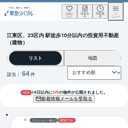
お気に
検索条
閲覧履
メ
入り
件
歴
ニュー
江東区、23区内 駅徒歩10分以内の投資用不動産
（建物）
リスト
地図
64
該当：
件
14
日以内に
3
件
の物件が公開されました。
NEW
新着情報メールを受取る
マンション一棟売
NEW 7/31