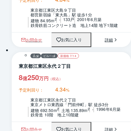
予定利回り：
%
東京都江東区大島９丁目
都営新宿線「東大島」駅 徒歩1分
-
133戸
2001年6月築
2
建物 84.95m
鉄骨鉄筋コンクリート造　地上14階 地下1階建
お問合せ
詳細
お気に入り
店舗
ビル一棟
新価格 7/14
東京都江東区永代２丁目
8
250
億
万円
（税込）
4.34
予定利回り：
%
東京都江東区永代２丁目
東京メトロ東西線「門前仲町」駅 徒歩3分
-
1996年6月築
2
2
建物 692.50m
土地 135.89m
鉄骨造 10階　地上10階建
お問合せ
詳細
お気に入り