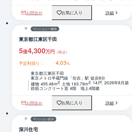
お問合せ
詳細
お気に入り
1 / 0
マンション一棟売
東京都江東区千田
5
4,300
億
万円
（税込）
4.03
予定利回り：
%
東京都江東区千田
東京メトロ半蔵門線「住吉」駅 徒歩8分
14戸
2026年8月築
2
2
建物 455.48m
土地 163.79m
鉄筋コンクリート造 4階　地上4階建
お問合せ
詳細
お気に入り
1 / 0
間取り
マンション区分
深川住宅