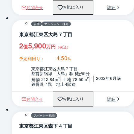
お問合せ
詳細
お気に入り
店舗
マンション一棟売
東京都江東区大島７丁目
2
5,900
億
万円
（税込）
4.50
予定利回り：
%
東京都江東区大島７丁目
都営新宿線「大島」駅 徒歩5分
-
2022年6月築
2
2
建物 212.84m
土地 78.50m
鉄骨造 4階　地上4階建
お問合せ
詳細
お気に入り
1 / 0
間取り
アパート一棟売
東京都江東区森下４丁目