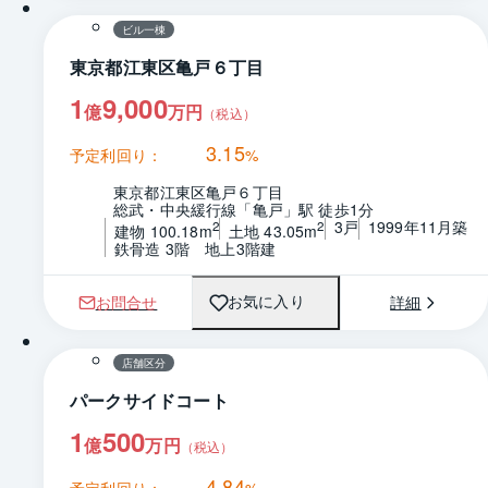
ビル一棟
東京都江東区亀戸６丁目
1
9,000
億
万円
（税込）
3.15
予定利回り：
%
東京都江東区亀戸６丁目
総武・中央緩行線「亀戸」駅 徒歩1分
3戸
1999年11月築
2
2
建物 100.18m
土地 43.05m
鉄骨造 3階　地上3階建
お問合せ
詳細
お気に入り
1 / 0
間取り
店舗区分
パークサイドコート
1
500
億
万円
（税込）
4.84