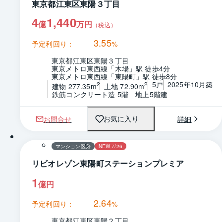
東京都江東区東陽３丁目
4
1,440
億
万円
（税込）
3.55
予定利回り：
%
東京都江東区東陽３丁目
東京メトロ東西線「木場」駅 徒歩4分
東京メトロ東西線「東陽町」駅 徒歩8分
5戸
2025年10月築
2
2
建物 277.35m
土地 72.90m
鉄筋コンクリート造 5階　地上5階建
お問合せ
詳細
お気に入り
1 / 0
間取り
マンション区分
NEW 7/26
リビオレゾン東陽町ステーションプレミア
1
億円
2.64
予定利回り：
%
東京都江東区東陽２丁目