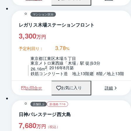
1 / 0
間取り
マンション区分
レガリス木場ステーションフロント
3,300
万円
3.78
予定利回り：
%
東京都江東区木場５丁目
東京メトロ東西線「木場」駅 徒歩3分
2016年8月築
2
26.16m
鉄筋コンクリート造　地上13階建
8階／地上13階
お問合せ
詳細
お気に入り
1 / 0
間取り
店舗区分
新価格 7/16
日神パレステージ西大島
7,680
万円
（税込）