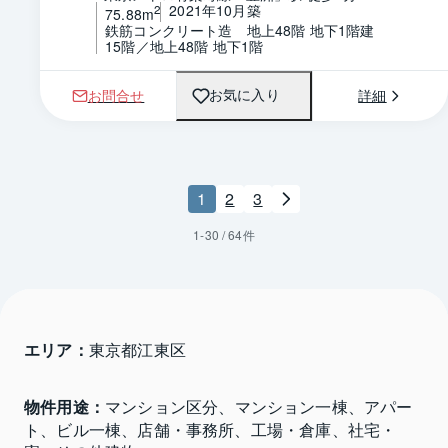
2021年10月築
2
75.88m
鉄筋コンクリート造　地上48階 地下1階建
15階／地上48階 地下1階
お問合せ
詳細
お気に入り
1
2
3
1
-
30
/
64
件
エリア：
東京都江東区 
物件用途：
マンション区分、マンション一棟、アパー
ト、ビル一棟、店舗・事務所、工場・倉庫、社宅・