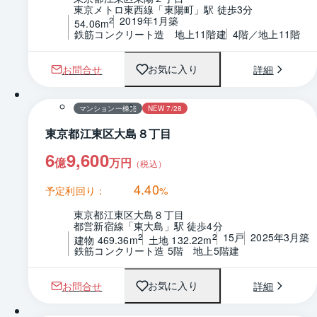
東京メトロ東西線「東陽町」駅 徒歩3分
2019年1月築
2
54.06m
鉄筋コンクリート造　地上11階建
4階／地上11階
お問合せ
詳細
お気に入り
マンション一棟売
NEW 7/28
東京都江東区大島８丁目
6
9,600
億
万円
（税込）
4.40
予定利回り：
%
東京都江東区大島８丁目
都営新宿線「東大島」駅 徒歩4分
15戸
2025年3月築
2
2
建物 469.36m
土地 132.22m
鉄筋コンクリート造 5階　地上5階建
お問合せ
詳細
お気に入り
1 / 0
間取り