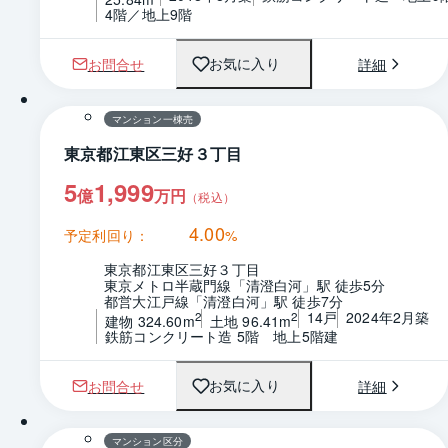
4階／地上9階
お問合せ
詳細
お気に入り
1 / 0
間取り
マンション一棟売
東京都江東区三好３丁目
5
1,999
億
万円
（税込）
4.00
予定利回り：
%
東京都江東区三好３丁目
東京メトロ半蔵門線「清澄白河」駅 徒歩5分
都営大江戸線「清澄白河」駅 徒歩7分
14戸
2024年2月築
2
2
建物 324.60m
土地 96.41m
鉄筋コンクリート造 5階　地上5階建
お問合せ
詳細
お気に入り
1 / 0
間取り
マンション区分