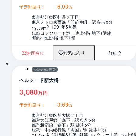
6.00
予定利回り：
%
東京都江東区牡丹２丁目
東京メトロ東西線「門前仲町」駅 徒歩3分
1991年5月築
2
19.56m
鉄筋コンクリート造　地上4階 地下1階建
4階／地上4階 地下1階
お問合せ
詳細
お気に入り
1 / 0
間取り
マンション区分
ベルシード新大橋
3,080
万円
3.69
予定利回り：
%
東京都江東区新大橋２丁目
都営大江戸線「森下」駅 徒歩5分
都営新宿線「森下」駅 徒歩5分
総武・中央緩行線「両国」駅 徒歩11分
2018年8月築
鉄筋コンクリート造　地上9
2
25.84m