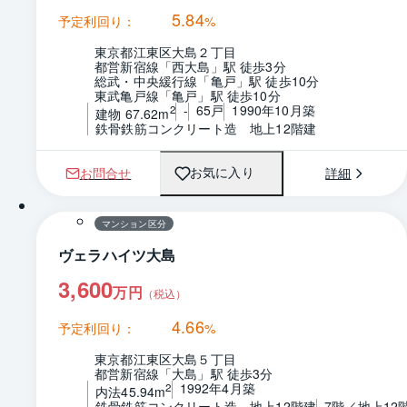
5.84
予定利回り：
%
東京都江東区大島２丁目
都営新宿線「西大島」駅 徒歩3分
総武・中央緩行線「亀戸」駅 徒歩10分
東武亀戸線「亀戸」駅 徒歩10分
-
65戸
1990年10月築
2
建物 67.62m
鉄骨鉄筋コンクリート造　地上12階建
お問合せ
詳細
お気に入り
1 / 0
間取り
マンション区分
ヴェラハイツ大島
3,600
万円
（税込）
4.66
予定利回り：
%
東京都江東区大島５丁目
都営新宿線「大島」駅 徒歩3分
1992年4月築
2
内法45.94m
鉄骨鉄筋コンクリート造　地上12階建
7階／地上12