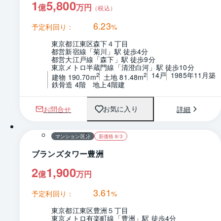
1
5,800
億
万円
（税込）
6.23
予定利回り：
%
東京都江東区森下４丁目
都営新宿線「菊川」駅 徒歩4分
都営大江戸線「森下」駅 徒歩9分
東京メトロ半蔵門線「清澄白河」駅 徒歩10分
14戸
1985年11月築
2
2
建物 190.70m
土地 81.48m
鉄骨造 4階　地上4階建
お問合せ
詳細
お気に入り
1 / 0
間取り
マンション区分
新価格 8/3
ブランズタワー豊洲
2
1,900
億
万円
3.61
予定利回り：
%
東京都江東区豊洲５丁目
東京メトロ有楽町線「豊洲」駅 徒歩4分