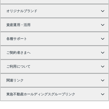
一戸建ての購入
土地の売却・査定
オフィス・店舗の賃貸
無料賃料査定
投資用・事業用不動産TOP
オリジナルブランド
新築一戸建ての購入
スピードAI査定
借りるときの流れ
マンション賃料データ
投資用不動産
不動産お役立ち情報
資産運用・活用
中古一戸建ての購入
不動産売却について
借りるガイド
賃貸管理プラン
事業用不動産
不動産AIアドバイザー Tellus Talk
当社売主リノベーションマンション
各種サポート
一棟リノベーションマンション L`GENTE（ルジェン
土地の購入
不動産査定について
リロケーションについて
マンション投資
マンションライブラリー
等価交換事業
テ）
ご契約者さまへ
不動産購入の流れ
売却サービス
貸すときの流れ
投資用マンション
人気マンションランキング
区分リノベーションマンション Lideas（リディアス）
不動産M&A
シニア向けサポート
ご利用について
投資用一棟レジデンスWELL SQUARE（ウェルスクエ
注目キーワード物件特集
不動産売却の流れ
貸すガイド
マンション一棟
暮らしに役立つ不動産メディア 「Lnote」
アセットマネジメント・出資
相続サポート
ご契約者さまサポートメニュー
ア）
関連リンク
購入ガイド
不動産買換えの流れ
アパート経営
不動産相場・不動産価格情報
不動産小口投資 LEGACIA（レガシア）
リフォームサポート
ご紹介・再契約特典
本人確認に関するお客様へのお願い
東急不動産ホールディングスグループリンク
売却ガイド
アパート投資用物件
不動産売却FAQ
入居者様専用-各種ご案内（賃貸）
金融商品取引について
すまいValue
多言語対応
English
繁体中文
簡体中文