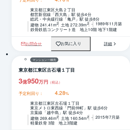
東京都江東区大島２丁目
都営新宿線「西大島」駅 徒歩4分
総武・中央緩行線「亀戸」駅 徒歩8分
-
1989年11月築
2
2
建物 241.41m
土地 272.39m
鉄骨鉄筋コンクリート造　地上10階 地下1階建
お問合せ
詳細
お気に入り
1 / 0
マンション一棟売
東京都江東区古石場１丁目
3
950
億
万円
（税込）
4.28
予定利回り：
%
東京都江東区古石場１丁目
東京メトロ東西線「門前仲町」駅 徒歩6分
京葉線「越中島」駅 徒歩4分
-
2015年7月築
2
2
建物 269.46m
土地 160.54m
軽量鉄骨 3階　地上3階建