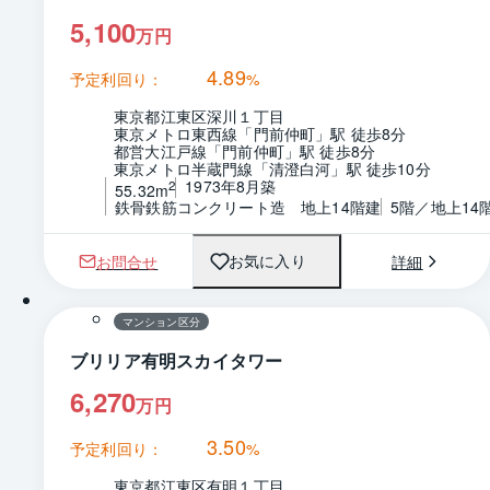
5,100
万円
4.89
予定利回り：
%
東京都江東区深川１丁目
東京メトロ東西線「門前仲町」駅 徒歩8分
都営大江戸線「門前仲町」駅 徒歩8分
東京メトロ半蔵門線「清澄白河」駅 徒歩10分
1973年8月築
2
55.32m
鉄骨鉄筋コンクリート造　地上14階建
5階／地上14
お問合せ
詳細
お気に入り
1 / 0
間取り
マンション区分
ブリリア有明スカイタワー
6,270
万円
3.50
予定利回り：
%
東京都江東区有明１丁目