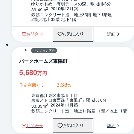
ゆりかもめ「有明テニスの森」駅 徒歩6分
2010年12月築
2
39.49m
鉄筋コンクリート造　地上33階 地下1階建
2階／地上33階 地下1階
お問合せ
詳細
お気に入り
1 / 0
間取り
マンション区分
パークホームズ東陽町
5,680
万円
3.38
予定利回り：
%
東京都江東区東陽５丁目
東京メトロ東西線「東陽町」駅 徒歩6分
2024年11月築
2
33.33m
鉄筋コンクリート造　地上11階建
1階／地上11階
お問合せ
詳細
お気に入り
1 / 0
間取り