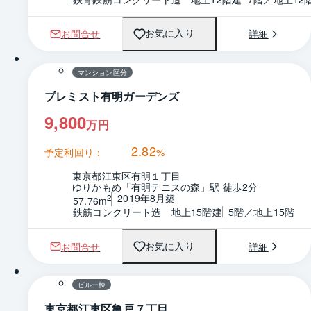
お問合せ
詳細
お気に入り
1 / 0
間取り
マンション区分
プレミスト有明ガーデンズ
9,800
万円
2.82
予定利回り：
%
東京都江東区有明１丁目
ゆりかもめ「有明テニスの森」駅 徒歩2分
2019年8月築
2
57.76m
鉄筋コンクリート造　地上15階建
5階／地上15階
お問合せ
詳細
お気に入り
1 / 0
間取り
ビル一棟
東京都江東区亀戸７丁目