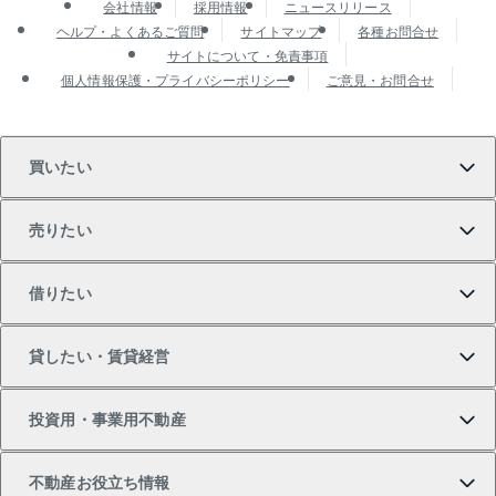
会社情報
採用情報
ニュースリリース
ヘルプ・よくあるご質問
サイトマップ
各種お問合せ
サイトについて・免責事項
個人情報保護・プライバシーポリシー
ご意見・お問合せ
買いたい
売りたい
買いたいTOP
借りたい
マンションの購入
売りたいTOP
貸したい・賃貸経営
新築・分譲マンションの購入
マンションの売却・査定
借りたいTOP
投資用・事業用不動産
中古マンションの購入
一戸建ての売却・査定
物件を借りる
貸したいTOP
不動産お役立ち情報