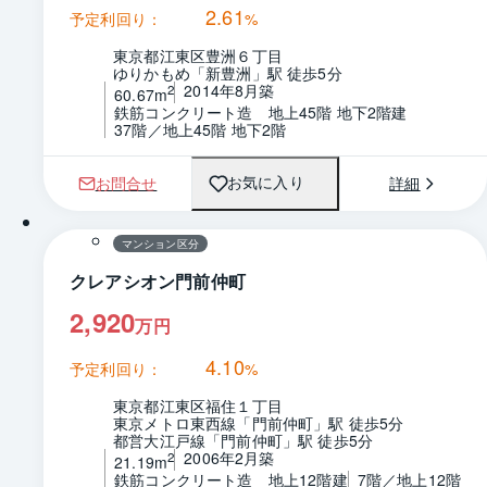
2.61
予定利回り：
%
東京都江東区豊洲６丁目
ゆりかもめ「新豊洲」駅 徒歩5分
2014年8月築
2
60.67m
鉄筋コンクリート造　地上45階 地下2階建
37階／地上45階 地下2階
お問合せ
詳細
お気に入り
1 / 0
間取り
マンション区分
クレアシオン門前仲町
2,920
万円
4.10
予定利回り：
%
東京都江東区福住１丁目
東京メトロ東西線「門前仲町」駅 徒歩5分
都営大江戸線「門前仲町」駅 徒歩5分
2006年2月築
2
21.19m
鉄筋コンクリート造　地上12階建
7階／地上12階