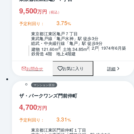
9,500
万円
（税込）
3.75
予定利回り：
%
東京都江東区亀戸７丁目
東武亀戸線「亀戸水神」駅 徒歩3分
総武・中央緩行線「亀戸」駅 徒歩9分
2戸
1974年6月築
2
2
建物 121.60m
土地 34.85m
鉄骨造 4階　地上4階建
お問合せ
詳細
お気に入り
1 / 0
間取り
マンション区分
ザ・パークワンズ門前仲町
4,700
万円
3.31
予定利回り：
%
東京都江東区門前仲町１丁目