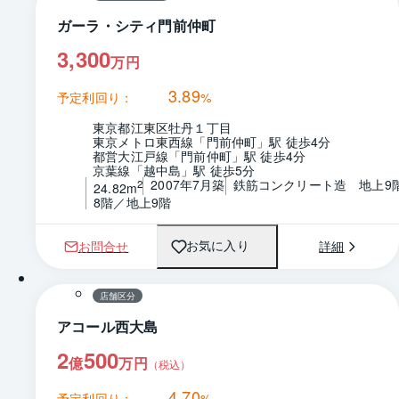
ガーラ・シティ門前仲町
3,300
万円
3.89
予定利回り：
%
東京都江東区牡丹１丁目
東京メトロ東西線「門前仲町」駅 徒歩4分
都営大江戸線「門前仲町」駅 徒歩4分
京葉線「越中島」駅 徒歩5分
2007年7月築
鉄筋コンクリート造　地上9
2
24.82m
8階／地上9階
お問合せ
詳細
お気に入り
1 / 0
店舗区分
アコール西大島
2
500
億
万円
（税込）
4.70
予定利回り：
%