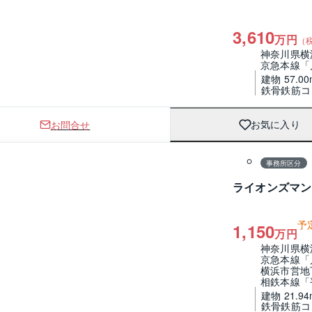
3,610
万円
（
神奈川県横
京急本線「
建物 57.00
鉄骨鉄筋コ
お問合せ
お気に入り
1 / 0
間取り
事務所区分
ライオンズマン
予
1,150
万円
神奈川県横
京急本線「
横浜市営地
相鉄本線「
建物 21.94
鉄骨鉄筋コ