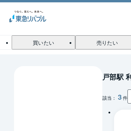
買いたい
売りたい
戸部駅 
3
該当：
件