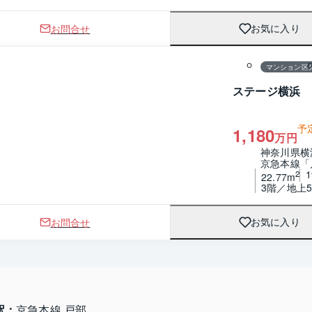
お問合せ
お気に入り
1 / 0
間取り
マンション区
ステージ横浜
予
1,180
万円
神奈川県横
京急本線「
2
22.77m
3階／地上
お問合せ
お気に入り
駅：
京急本線 戸部