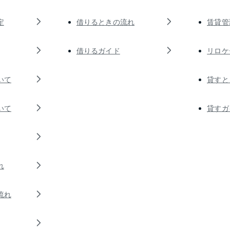
定
借りるときの流れ
賃貸管
借りるガイド
リロケ
いて
貸すと
いて
貸すガ
れ
流れ