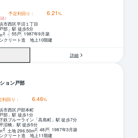
6.21
予定利回り：
%
税込）
浜市西区平沼１丁目
戸部」駅 徒歩5分
-
55戸
1987年9月築
2
m
ンクリート造　地上10階建
詳細
ション戸部
6.46
定利回り：
%
浜市西区戸部本町
戸部」駅 徒歩1分
下鉄ブルーライン「高島町」駅 徒歩7分
平沼橋」駅 徒歩5分
48戸
1987年3月築
2
2
m
土地 296.50m
ンクリート造　地上11階建