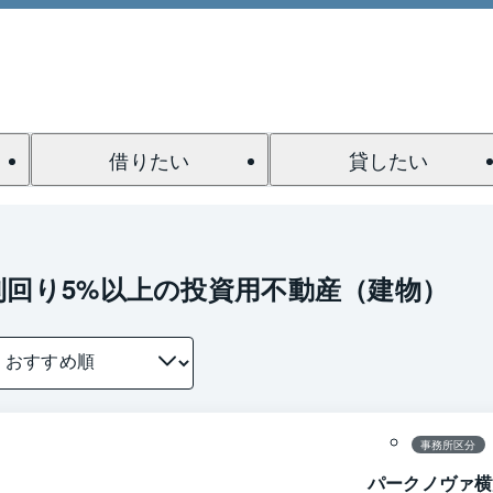
借りたい
貸したい
利回り5%以上の投資用不動産（建物）
1 / 0
間取り
事務所区分
パークノヴァ横