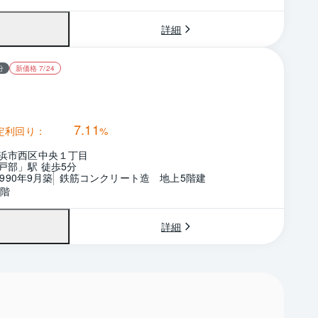
詳細
分
新価格 7/24
7.11
定利回り：
%
浜市西区中央１丁目
戸部」駅 徒歩5分
1990年9月築
鉄筋コンクリート造　地上5階建
5階
詳細