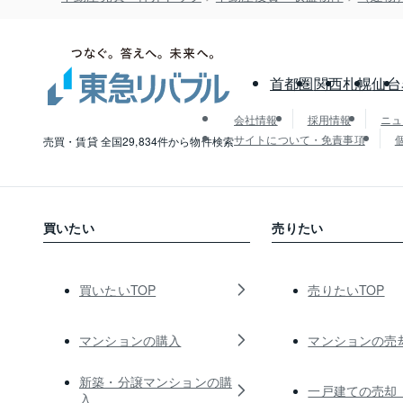
首都圏
関西
札幌
仙台
会社情報
採用情報
ニュ
サイトについて・免責事項
売買・賃貸 全国29,834件から物件検索
買いたい
売りたい
買いたいTOP
売りたいTOP
マンションの購入
マンションの売
新築・分譲マンションの購
一戸建ての売却
入