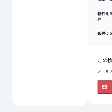
物件用
物
条件：
この
メール