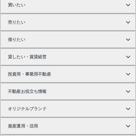
買いたい
売りたい
買いたいTOP
借りたい
マンションの購入
売りたいTOP
貸したい・賃貸経営
新築・分譲マンションの購入
マンションの売却・査定
借りたいTOP
投資用・事業用不動産
中古マンションの購入
一戸建ての売却・査定
物件を借りる
貸したいTOP
不動産お役立ち情報
一戸建ての購入
土地の売却・査定
オフィス・店舗の賃貸
無料賃料査定
投資用・事業用不動産TOP
オリジナルブランド
新築一戸建ての購入
スピードAI査定
借りるときの流れ
マンション賃料データ
投資用不動産
不動産お役立ち情報
資産運用・活用
中古一戸建ての購入
不動産売却について
借りるガイド
賃貸管理プラン
事業用不動産
不動産AIアドバイザー Tellus Talk
当社売主リノベーションマンション