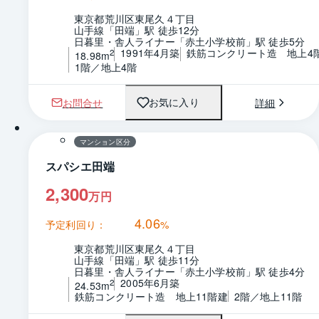
東京都荒川区東尾久４丁目
山手線「田端」駅 徒歩12分
日暮里・舎人ライナー「赤土小学校前」駅 徒歩5分
1991年4月築
鉄筋コンクリート造　地上4
2
18.98m
1階／地上4階
お問合せ
詳細
お気に入り
1 / 0
間取り
マンション区分
スパシエ田端
2,300
万円
4.06
予定利回り：
%
東京都荒川区東尾久４丁目
山手線「田端」駅 徒歩11分
日暮里・舎人ライナー「赤土小学校前」駅 徒歩4分
2005年6月築
2
24.53m
鉄筋コンクリート造　地上11階建
2階／地上11階