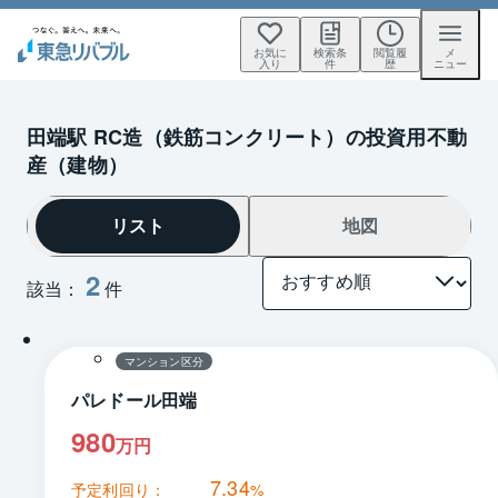
お気に
検索条
閲覧履
メ
入り
件
歴
ニュー
田端駅 RC造（鉄筋コンクリート）の投資用不動
産（建物）
リスト
地図
2
該当：
件
1 / 0
間取り
マンション区分
パレドール田端
980
万円
7.34
予定利回り：
%