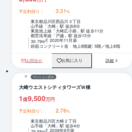
3.31
予定利回り：
%
東京都品川区西品川３丁目
山手線「大崎」駅 徒歩8分
東急池上線「大崎広小路」駅 徒歩11分
都営浅草線「戸越」駅 徒歩13分
2020年11月築
2
30.79m
鉄筋コンクリート造　地上8階建
5階／地上8階
お問合せ
詳細
お気に入り
1 / 0
間取り
マンション区分
大崎ウエストシティタワーズＷ棟
1
9,500
億
万円
2.76
予定利回り：
%
東京都品川区大崎２丁目
山手線「大崎」駅 徒歩4分
2009年9月築
2
79.55m