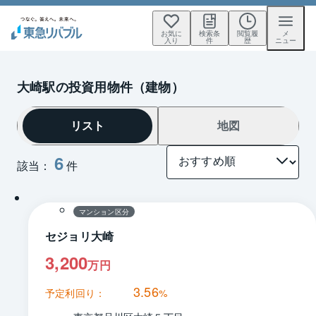
お気に
検索条
閲覧履
メ
入り
件
歴
ニュー
大崎駅の投資用物件（建物）
リスト
地図
6
該当：
件
1 / 0
間取り
マンション区分
セジョリ大崎
3,200
万円
3.56
予定利回り：
%