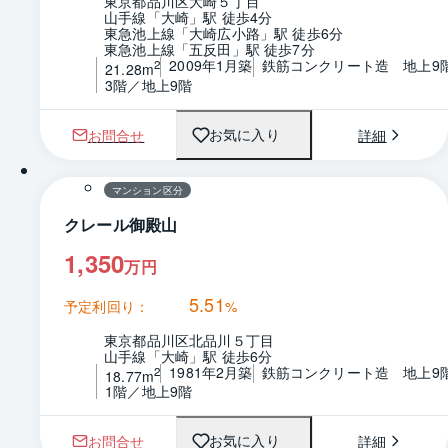
東京都品川区大崎５丁目
山手線「大崎」駅 徒歩4分
東急池上線「大崎広小路」駅 徒歩6分
東急池上線「五反田」駅 徒歩7分
2009年1月築
鉄筋コンクリート造　地上9
2
21.28m
3階／地上9階
お問合せ
詳細
お気に入り
1 / 0
間取り
マンション区分
クレール御殿山
1,350
万円
5.51
予定利回り：
%
東京都品川区北品川５丁目
山手線「大崎」駅 徒歩6分
1981年2月築
鉄筋コンクリート造　地上9
2
18.77m
1階／地上9階
お問合せ
詳細
お気に入り
1 / 0