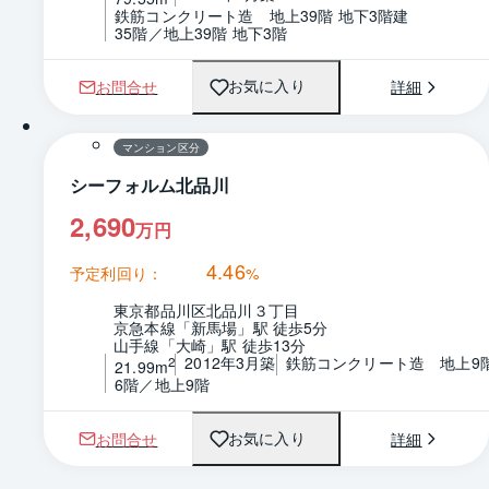
鉄筋コンクリート造　地上39階 地下3階建
35階／地上39階 地下3階
お問合せ
詳細
お気に入り
1 / 0
間取り
マンション区分
シーフォルム北品川
2,690
万円
4.46
予定利回り：
%
東京都品川区北品川３丁目
京急本線「新馬場」駅 徒歩5分
山手線「大崎」駅 徒歩13分
2012年3月築
鉄筋コンクリート造　地上9
2
21.99m
6階／地上9階
お問合せ
詳細
お気に入り