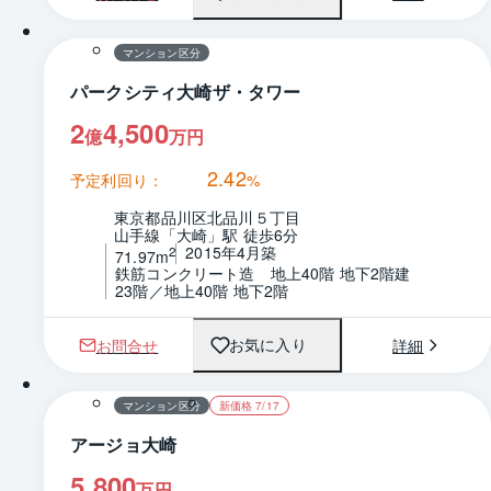
間取り
マンション区分
パークシティ大崎ザ・タワー
2
4,500
億
万円
2.42
予定利回り：
%
東京都品川区北品川５丁目
山手線「大崎」駅 徒歩6分
2015年4月築
2
71.97m
鉄筋コンクリート造　地上40階 地下2階建
23階／地上40階 地下2階
お問合せ
詳細
お気に入り
1 / 0
間取り
マンション区分
新価格 7/17
アージョ大崎
5,800
万円