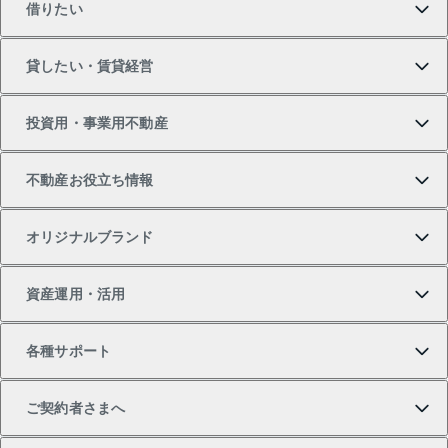
借りたい
マンションの購入
売りたいTOP
貸したい・賃貸経営
新築・分譲マンションの購入
マンションの売却・査定
借りたいTOP
投資用・事業用不動産
中古マンションの購入
一戸建ての売却・査定
物件を借りる
貸したいTOP
不動産お役立ち情報
一戸建ての購入
土地の売却・査定
オフィス・店舗の賃貸
無料賃料査定
投資用・事業用不動産TOP
オリジナルブランド
新築一戸建ての購入
スピードAI査定
借りるときの流れ
マンション賃料データ
投資用不動産
不動産お役立ち情報
資産運用・活用
中古一戸建ての購入
不動産売却について
借りるガイド
賃貸管理プラン
事業用不動産
不動産AIアドバイザー Tellus Talk
当社売主リノベーションマンション
各種サポート
一棟リノベーションマンション L`GENTE（ルジェン
土地の購入
不動産査定について
リロケーションについて
マンション投資
マンションライブラリー
等価交換事業
テ）
ご契約者さまへ
不動産購入の流れ
売却サービス
貸すときの流れ
投資用マンション
人気マンションランキング
区分リノベーションマンション Lideas（リディアス）
不動産M&A
シニア向けサポート