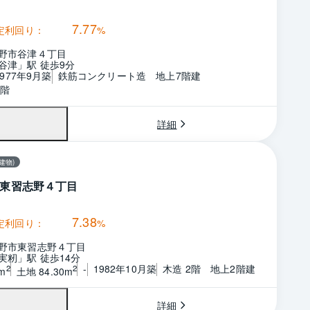
7.77
定利回り：
%
野市谷津４丁目
谷津」駅 徒歩9分
1977年9月築
鉄筋コンクリート造　地上7階建
7階
詳細
建物)
東習志野４丁目
7.38
定利回り：
%
野市東習志野４丁目
実籾」駅 徒歩14分
-
1982年10月築
木造 2階　地上2階建
2
2
m
土地 84.30m
詳細