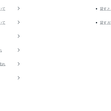
いて
貸すと
いて
貸すガ
れ
流れ