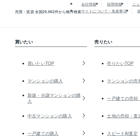
会社情報
採用情報
ニュ
サイトについて・免責事項
売買・賃貸 全国29,662件から物件検索
買いたい
売りたい
買いたいTOP
売りたいTOP
マンションの購入
マンションの売
新築・分譲マンションの購
一戸建ての売却
入
中古マンションの購入
土地の売却・査
一戸建ての購入
スピードAI査定