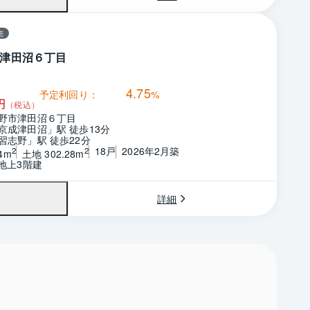
売
津田沼６丁目
4.75
予定利回り：
%
円
（税込）
野市津田沼６丁目
京成津田沼」駅 徒歩13分
習志野」駅 徒歩22分
18戸
2026年2月築
2
2
4m
土地 302.28m
　地上3階建
詳細