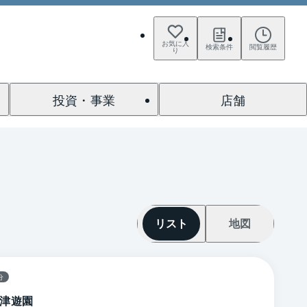
お気に入
検索条件
閲覧履歴
り
投資・事業
店舗
リスト
地図
分
津遊園