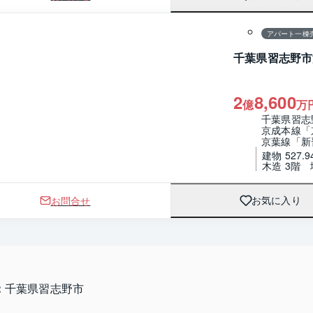
アパート一棟
千葉県習志野市
2
8,600
億
万
千葉県習志
京成本線「
京葉線「新
建物 527.9
木造 3階
お問合せ
お気に入り
：
千葉県習志野市 