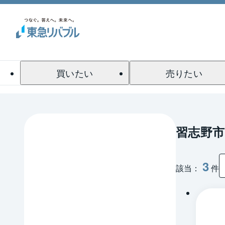
買いたい
売りたい
習志野市
3
該当：
件