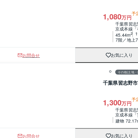
予
1,080
万円
千葉県習志
京成本線「
2
45.44m
7階／地上
お問合せ
お気に入り
1 / 0
その他(土地・
千葉県習志野市
予
1,300
万円
千葉県習志
京成本線「
建物 72.17
お問合せ
お気に入り