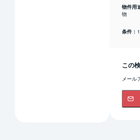
物件用
物
条件：
この
メール