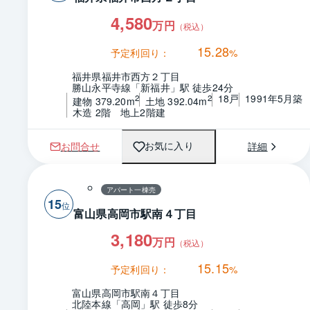
4,580
万円
（税込）
15.28
予定利回り：
%
福井県福井市西方２丁目
勝山永平寺線「新福井」駅 徒歩24分
18戸
1991年5月築
2
2
建物 379.20m
土地 392.04m
木造 2階　地上2階建
お問合せ
詳細
お気に入り
アパート一棟売
15
富山県高岡市駅南４丁目
3,180
万円
（税込）
15.15
予定利回り：
%
富山県高岡市駅南４丁目
北陸本線「高岡」駅 徒歩8分