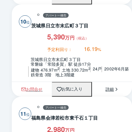
アパート一棟売
10
茨城県日立市末広町３丁目
5,390
万円
（税込）
16.19
予定利回り：
%
茨城県日立市末広町３丁目
常磐線「常陸多賀」駅 徒歩17分
24戸
2002年6月築
2
2
建物 476.97m
土地 330.72m
鉄骨造 3階　地上3階建
お問合せ
詳細
お気に入り
アパート一棟売
11
福島県会津若松市東千石１丁目
2,980
万円