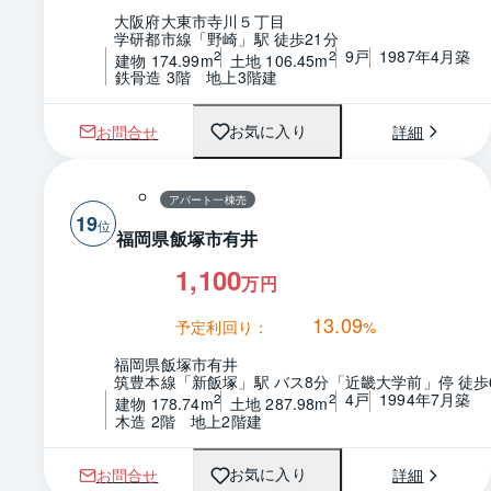
大阪府大東市寺川５丁目
学研都市線「野崎」駅 徒歩21分
9戸
1987年4月築
2
2
建物 174.99m
土地 106.45m
鉄骨造 3階　地上3階建
お問合せ
詳細
お気に入り
アパート一棟売
19
福岡県飯塚市有井
1,100
万円
13.09
予定利回り：
%
福岡県飯塚市有井
筑豊本線「新飯塚」駅 バス8分「近畿大学前」停 徒歩
4戸
1994年7月築
2
2
建物 178.74m
土地 287.98m
木造 2階　地上2階建
お問合せ
詳細
お気に入り