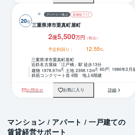
アパート一棟売
新価格 7/17
20
三重県津市栗真町屋町
2
5,500
億
万円
（税込）
12.55
予定利回り：
%
三重県津市栗真町屋町
近鉄名古屋線「江戸橋」駅 徒歩13分
60戸
1986年2月
2
2
建物 1978.97m
土地 2398.12m
鉄筋コンクリート造 6階　地上6階建
お問合せ
詳細
お気に入り
マンション / アパート / 一戸建ての
賃貸経営サポート