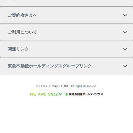
土地の購入
不動産査定について
リロケーションについて
マンション投資
マンションライブラリー
等価交換事業
テ）
ご契約者さまへ
不動産購入の流れ
売却サービス
貸すときの流れ
投資用マンション
人気マンションランキング
区分リノベーションマンション Lideas（リディアス）
不動産M&A
シニア向けサポート
ご利用について
投資用一棟レジデンスWELL SQUARE（ウェルスクエ
注目キーワード物件特集
不動産売却の流れ
貸すガイド
マンション一棟
暮らしに役立つ不動産メディア 「Lnote」
アセットマネジメント・出資
相続サポート
ご契約者さまサポートメニュー
ア）
関連リンク
購入ガイド
不動産買換えの流れ
アパート経営
不動産相場・不動産価格情報
不動産小口投資 LEGACIA（レガシア）
リフォームサポート
ご紹介・再契約特典
本人確認に関するお客様へのお願い
東急不動産ホールディングスグループリンク
売却ガイド
アパート投資用物件
不動産売却FAQ
入居者様専用-各種ご案内（賃貸）
金融商品取引について
すまいValue
多言語対応
English
繁体中文
簡体中文
これからご結婚される方に東急百貨店のブライダルク
© TOKYU LIVABLE,INC.All Right Reserved.
収益物件
不動産コラム・ニュース
東急こすもす会「こすもすWeb」
東急リバブル ソーシャルメディアポリシー
東急不動産
ラブ
ご意見・お問い合わせ（金融商品取引専用の相談・お
人材サービスのご用命は 東急リバブルスタッフ株式会
ビル購入（ビル一棟）
不動産用語集
東急コミュニティー
問い合わせ窓口）
社まで
投資用不動産の売却査定
不動産なんでもネット相談室
保険募集におけるプライバシー・ポリシー
東北の逸品を贈ります 東北すぐれものセレクション
東急リバブル