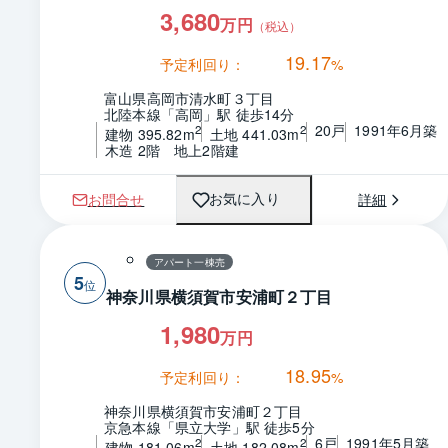
3,680
万円
（税込）
19.17
予定利回り：
%
富山県高岡市清水町３丁目
北陸本線「高岡」駅 徒歩14分
20戸
1991年6月築
2
2
建物 395.82m
土地 441.03m
木造 2階　地上2階建
お問合せ
詳細
お気に入り
アパート一棟売
5
神奈川県横須賀市安浦町２丁目
1,980
万円
18.95
予定利回り：
%
神奈川県横須賀市安浦町２丁目
京急本線「県立大学」駅 徒歩5分
6戸
1991年5月築
2
2
建物 181.06m
土地 182.08m