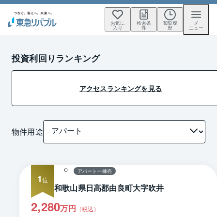
お気に
検索条
閲覧履
メ
入り
件
歴
ニュー
投資利回りランキング
アクセスランキングを見る
物件用途
1 / 0
間取り
アパート一棟売
1
和歌山県日高郡由良町大字吹井
2,280
万円
（税込）