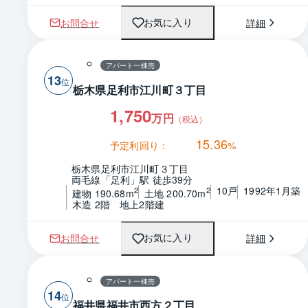
お問合せ
詳細
お気に入り
アパート一棟売
13
栃木県足利市江川町３丁目
1,750
万円
（税込）
15.36
予定利回り：
%
栃木県足利市江川町３丁目
両毛線「足利」駅 徒歩39分
10戸
1992年1月築
2
2
建物 190.68m
土地 200.70m
木造 2階　地上2階建
お問合せ
詳細
お気に入り
アパート一棟売
14
福井県福井市西方２丁目