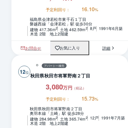
16.10
予定利回り：
%
福島県会津若松市東千石１丁目
磐越西線「会津若松」駅 徒歩30分
8戸
1991年6月築
2
2
建物 417.36m
土地 462.59m
木造 2階　地上2階建
お問合せ
詳細
お気に入り
アパート一棟売
12
秋田県秋田市将軍野南２丁目
3,080
万円
（税込）
15.73
予定利回り：
%
秋田県秋田市将軍野南２丁目
奥羽本線「土崎」駅 徒歩28分
12戸
1991年7月築
2
2
建物 284.98m
土地 365.74m
木造 2階　地上2階建