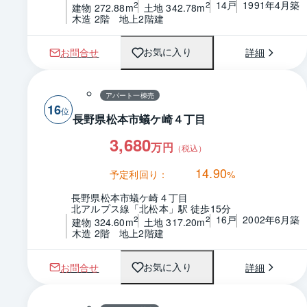
14戸
1991年4月築
2
2
建物 272.88m
土地 342.78m
木造 2階　地上2階建
お問合せ
詳細
お気に入り
アパート一棟売
16
長野県松本市蟻ケ崎４丁目
3,680
万円
（税込）
14.90
予定利回り：
%
長野県松本市蟻ケ崎４丁目
北アルプス線「北松本」駅 徒歩15分
16戸
2002年6月築
2
2
建物 324.60m
土地 317.20m
木造 2階　地上2階建
お問合せ
詳細
お気に入り