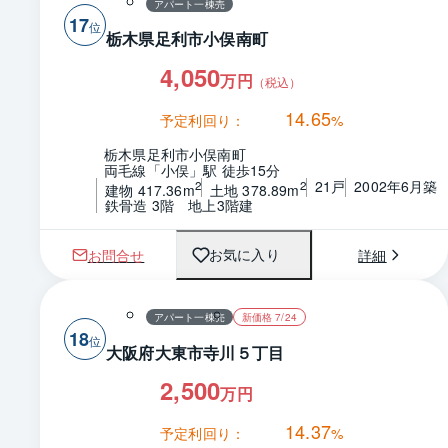
アパート一棟売
17
栃木県足利市小俣南町
4,050
万円
（税込）
14.65
予定利回り：
%
栃木県足利市小俣南町
両毛線「小俣」駅 徒歩15分
21戸
2002年6月築
2
2
建物 417.36m
土地 378.89m
鉄骨造 3階　地上3階建
お問合せ
詳細
お気に入り
アパート一棟売
新価格 7/24
18
大阪府大東市寺川５丁目
2,500
万円
14.37
予定利回り：
%