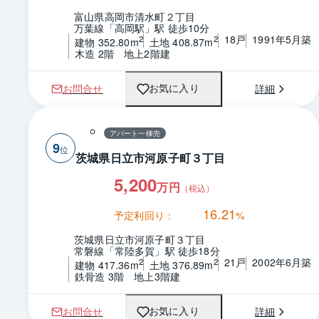
富山県高岡市清水町２丁目
万葉線「高岡駅」駅 徒歩10分
18戸
1991年5月築
2
2
建物 352.80m
土地 408.87m
木造 2階　地上2階建
お問合せ
詳細
お気に入り
アパート一棟売
9
茨城県日立市河原子町３丁目
5,200
万円
（税込）
16.21
予定利回り：
%
茨城県日立市河原子町３丁目
常磐線「常陸多賀」駅 徒歩18分
21戸
2002年6月築
2
2
建物 417.36m
土地 376.89m
鉄骨造 3階　地上3階建
お問合せ
詳細
お気に入り