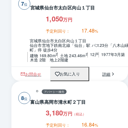
7
宮城県仙台市太白区向山１丁目
1,050
万円
17.48
予定利回り：
%
宮城県仙台市太白区向山１丁目
仙台市営地下鉄南北線「仙台」駅 バス23分「八木山
町」停 徒歩4分
12戸
1977年3月築
2
2
建物 169.80m
土地 243.46m
木造 2階　地上2階建
お問合せ
詳細
お気に入り
アパート一棟売
8
富山県高岡市清水町２丁目
3,180
万円
（税込）
16.84
予定利回り：
%