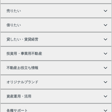
売りたい
買いたいTOP
借りたい
マンションの購入
売りたいTOP
貸したい・賃貸経営
新築・分譲マンションの購入
マンションの売却・査定
借りたいTOP
投資用・事業用不動産
中古マンションの購入
一戸建ての売却・査定
物件を借りる
貸したいTOP
不動産お役立ち情報
一戸建ての購入
土地の売却・査定
オフィス・店舗の賃貸
無料賃料査定
投資用・事業用不動産TOP
オリジナルブランド
新築一戸建ての購入
スピードAI査定
借りるときの流れ
マンション賃料データ
投資用不動産
不動産お役立ち情報
資産運用・活用
中古一戸建ての購入
不動産売却について
借りるガイド
賃貸管理プラン
事業用不動産
不動産AIアドバイザー Tellus Talk
当社売主リノベーションマンション
各種サポート
一棟リノベーションマンション L`GENTE（ルジェン