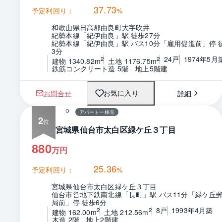
37.73
予定利回り：
%
和歌山県日高郡由良町大字吹井
紀勢本線「紀伊由良」駅 徒歩27分
紀勢本線「紀伊由良」駅 バス10分「雇用促進前」停 
3分
24戸
1974年5月
2
2
建物 1340.82m
土地 1176.75m
鉄筋コンクリート造 5階　地上5階建
1 / 0
お問合せ
詳細
お気に入り
アパート一棟売
2
宮城県仙台市太白区緑ケ丘３丁目
880
万円
25.36
予定利回り：
%
宮城県仙台市太白区緑ケ丘３丁目
仙台市営地下鉄南北線「長町」駅 バス11分「緑ケ丘
局前」停 徒歩6分
8戸
1993年4月築
2
2
建物 162.00m
土地 212.56m
木造 2階　地上2階建