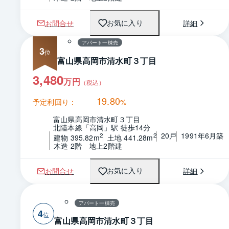
お問合せ
詳細
お気に入り
アパート一棟売
3
富山県高岡市清水町３丁目
3,480
万円
（税込）
19.80
予定利回り：
%
富山県高岡市清水町３丁目
北陸本線「高岡」駅 徒歩14分
20戸
1991年6月築
2
2
建物 395.82m
土地 441.28m
木造 2階　地上2階建
お問合せ
詳細
お気に入り
アパート一棟売
4
富山県高岡市清水町３丁目