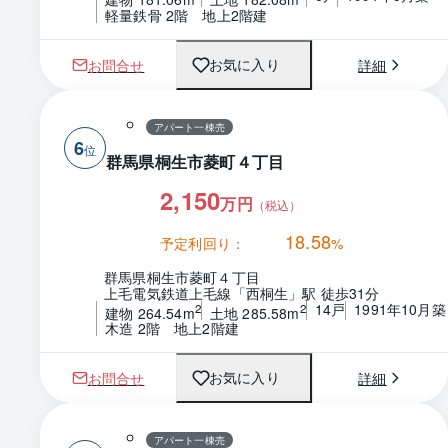
軽量鉄骨 2階　地上2階建
お問合せ
詳細
お気に入り
アパート一棟売
6
群馬県桐生市菱町４丁目
2,150
万円
（税込）
18.58
予定利回り：
%
群馬県桐生市菱町４丁目
上毛電気鉄道上毛線「西桐生」駅 徒歩31分
14戸
1991年10月築
2
2
建物 264.54m
土地 285.58m
木造 2階　地上2階建
お問合せ
詳細
お気に入り
アパート一棟売