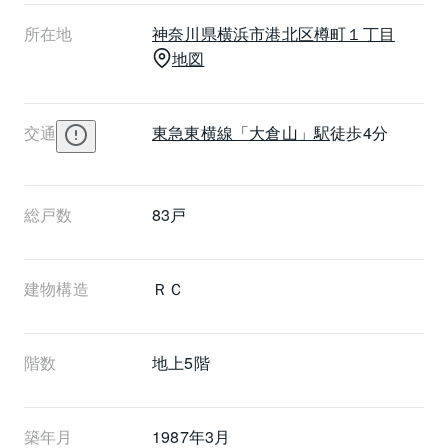
パー、ドラッグストアにレストランやアミューズメン
所在地
神奈川県
横浜市港北区
樽町１丁目
トなど、日々のお買い物はもちろん、グルメやレ
地図
ジャーも楽しむことができます。駅の北西にはギリシ
ア風建築のある記念館を併設する大倉山公園があり、
散策やリフレッシュにオススメのスポットです。
交通
東急東横線
「大倉山」駅
徒歩4分
総戸数
83戸
建物構造
ＲＣ
階数
地上5階 
築年月
1987年3月