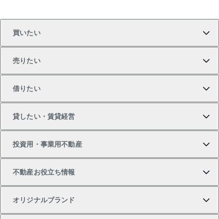
買いたい
売りたい
買いたいTOP
借りたい
マンションの購入
売りたいTOP
貸したい・賃貸経営
新築・分譲マンションの購入
マンションの売却・査定
借りたいTOP
投資用・事業用不動産
中古マンションの購入
一戸建ての売却・査定
物件を借りる
貸したいTOP
不動産お役立ち情報
一戸建ての購入
土地の売却・査定
オフィス・店舗の賃貸
無料賃料査定
投資用・事業用不動産TOP
オリジナルブランド
新築一戸建ての購入
スピードAI査定
借りるときの流れ
マンション賃料データ
投資用不動産
不動産お役立ち情報