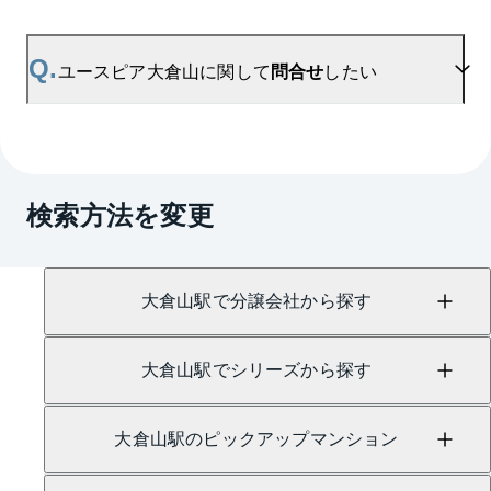
用ください。
A.
ユースピア大倉山の無料売却査定は
お問い合わせフォーム
よりお問い合わせください。
Q.
ユースピア大倉山に関して
問合せ
したい
マンションAI査定では、ご所有マンションの推定価
格をAIがすぐにスピード査定いたします。
→
AI査定はこちら
A.
売買に関するお問い合わせは、
綱島センター
（TEL：0120-109-325）
検索方法を変更
賃貸に関するお問い合わせは、
日吉センター
（TEL：0800-170-7047）
にて承っております。
大倉山駅で分譲会社から探す
大倉山駅でシリーズから探す
大倉山駅のピックアップマンション