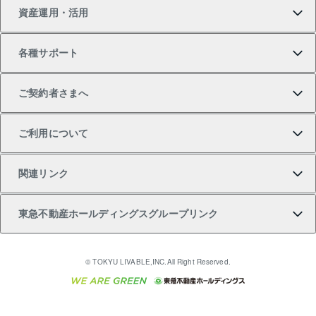
資産運用・活用
中古一戸建ての購入
不動産売却について
借りるガイド
賃貸管理プラン
事業用不動産
不動産AIアドバイザー Tellus Talk
当社売主リノベーションマンション
各種サポート
一棟リノベーションマンション L`GENTE（ルジェン
土地の購入
不動産査定について
リロケーションについて
マンション投資
マンションライブラリー
等価交換事業
テ）
ご契約者さまへ
不動産購入の流れ
売却サービス
貸すときの流れ
投資用マンション
人気マンションランキング
区分リノベーションマンション Lideas（リディアス）
不動産M&A
シニア向けサポート
ご利用について
投資用一棟レジデンスWELL SQUARE（ウェルスクエ
注目キーワード物件特集
不動産売却の流れ
貸すガイド
マンション一棟
暮らしに役立つ不動産メディア 「Lnote」
アセットマネジメント・出資
相続サポート
ご契約者さまサポートメニュー
ア）
関連リンク
購入ガイド
不動産買換えの流れ
アパート経営
不動産相場・不動産価格情報
不動産小口投資 LEGACIA（レガシア）
リフォームサポート
ご紹介・再契約特典
本人確認に関するお客様へのお願い
東急不動産ホールディングスグループリンク
売却ガイド
アパート投資用物件
不動産売却FAQ
入居者様専用-各種ご案内（賃貸）
金融商品取引について
すまいValue
多言語対応
English
繁体中文
簡体中文
これからご結婚される方に東急百貨店のブライダルク
© TOKYU LIVABLE,INC.All Right Reserved.
収益物件
不動産コラム・ニュース
東急こすもす会「こすもすWeb」
東急リバブル ソーシャルメディアポリシー
東急不動産
ラブ
ご意見・お問い合わせ（金融商品取引専用の相談・お
人材サービスのご用命は 東急リバブルスタッフ株式会
ビル購入（ビル一棟）
不動産用語集
東急コミュニティー
問い合わせ窓口）
社まで