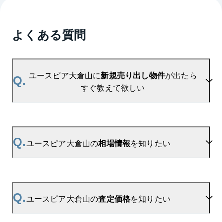
よくある質問
ユースピア大倉山に
新規売り出し物件
が出たら
Q.
すぐ教えて欲しい
A.
当サイトには、
「売り出されたら教えて」
リクエス
ト機能がございます。お気に入りのマンションをご
Q.
ユースピア大倉山の
相場情報
を知りたい
登録いただきますと、新着情報をいち早くお届けし
ます。
ご登録はこちら→
ユースピア大倉山の新着登録
A.
参考相場価格、参考相場賃料
を掲載しております。
ユースピア大倉山の過去の販売事例や、周辺の販売
Q.
ユースピア大倉山の
査定価格
を知りたい
実績からAIが算出した数値です。ご希望の広さに合
わせてご確認いただけますので、平米数選択もご活