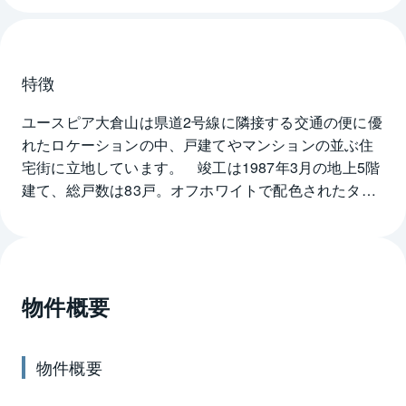
特徴
ユースピア大倉山は県道2号線に隣接する交通の便に優
れたロケーションの中、戸建てやマンションの並ぶ住
宅街に立地しています。　竣工は1987年3月の地上5階
建て、総戸数は83戸。オフホワイトで配色されたタイ
ル貼りの外観で、敷地内には手入れの行き届いた植栽
などのエクステリア、屋根付きの駐輪場を備えていま
す。また、エントランスのセキュリティはオートロッ
クが対応しています。ユースピア大倉山の各戸の間取
物件概要
りはシングルライフをサポートする、ワンルーム～1K
のプランを用意。バルコニーは採光や風通しに優れ、
さわやかな住み心地を提供します。ユースピア大倉山
物件概要
の最寄り駅は東急東横線の大倉山駅に徒歩4分と、通勤
や通学に快適なアクセスです。駅周辺には銀行やスー