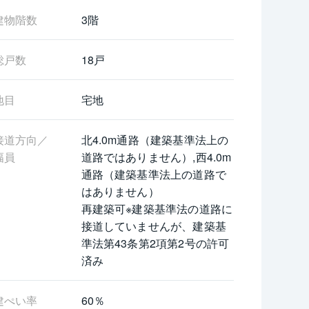
建物階数
3階
総戸数
18戸
地目
宅地
接道方向／
北4.0m通路（建築基準法上の
幅員
道路ではありません）,西4.0m
通路（建築基準法上の道路で
はありません）

再建築可※建築基準法の道路に
接道していませんが、建築基
準法第43条第2項第2号の許可
済み
建ぺい率
60％