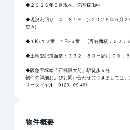
◆２０２６年５月現在、満室稼働中
◆現況利回り：４．８１％　(※２０２６年５月
空き)
◆１K×１２室、１R×６室　【専有面積：２２．
◆土地登記簿面積：３３２．８０㎡(約１００．６
◆阪急宝塚線「石橋阪大前」駅徒歩９分
物件の詳細およびお問い合わせにつきましては、
リーダイヤル：0120-109-461
物件概要