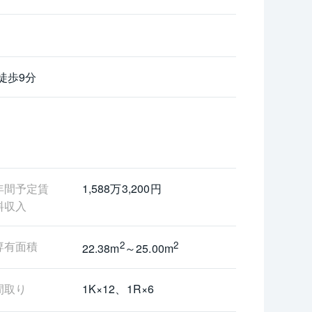
徒歩9分
年間予定賃
1,588万3,200円
料収入
専有面積
2
2
22.38m
～25.00m
間取り
1K×12、1R×6