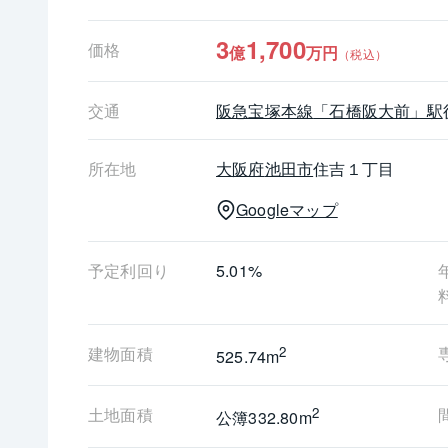
3
1,700
価格
億
万円
（税込）
交通
阪急宝塚本線
「石橋阪大前」駅
所在地
大阪府
池田市
住吉１丁目
Googleマップ
予定利回り
5.01%
建物面積
2
525.74m
土地面積
2
公簿332.80m