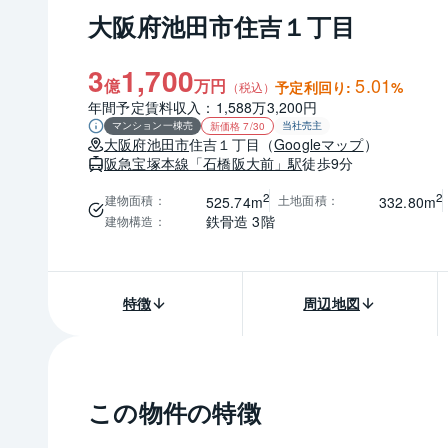
大阪府池田市住吉１丁目
3
1,700
5.01
億
万円
予定利回り:
%
（税込）
年間予定賃料収入：1,588万3,200円
マンション一棟売
当社売主
新価格 7/30
大阪府
池田市
住吉１丁目
（
Googleマップ
）
阪急宝塚本線
「石橋阪大前」駅
徒歩9分
2
2
建物面積
：
土地面積
：
525.74m
332.80m
鉄骨造 3階
建物構造
：
特徴
周辺地図
この物件の特徴