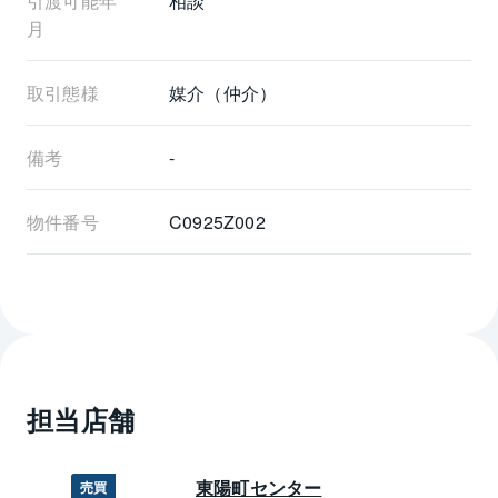
引渡可能年
相談
月
取引態様
媒介（仲介）
備考
-
物件番号
C0925Z002
担当店舗
東陽町センター
売買