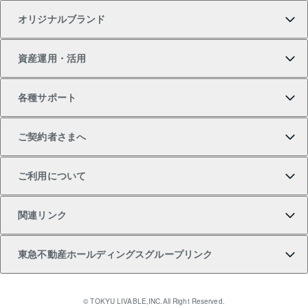
オリジナルブランド
新築一戸建ての購入
スピードAI査定
借りるときの流れ
マンション賃料データ
投資用不動産
不動産お役立ち情報
資産運用・活用
中古一戸建ての購入
不動産売却について
借りるガイド
賃貸管理プラン
事業用不動産
不動産AIアドバイザー Tellus Talk
当社売主リノベーションマンション
各種サポート
一棟リノベーションマンション L`GENTE（ルジェン
土地の購入
不動産査定について
リロケーションについて
マンション投資
マンションライブラリー
等価交換事業
テ）
ご契約者さまへ
不動産購入の流れ
売却サービス
貸すときの流れ
投資用マンション
人気マンションランキング
区分リノベーションマンション Lideas（リディアス）
不動産M&A
シニア向けサポート
ご利用について
投資用一棟レジデンスWELL SQUARE（ウェルスクエ
注目キーワード物件特集
不動産売却の流れ
貸すガイド
マンション一棟
暮らしに役立つ不動産メディア 「Lnote」
アセットマネジメント・出資
相続サポート
ご契約者さまサポートメニュー
ア）
関連リンク
購入ガイド
不動産買換えの流れ
アパート経営
不動産相場・不動産価格情報
不動産小口投資 LEGACIA（レガシア）
リフォームサポート
ご紹介・再契約特典
本人確認に関するお客様へのお願い
東急不動産ホールディングスグループリンク
売却ガイド
アパート投資用物件
不動産売却FAQ
入居者様専用-各種ご案内（賃貸）
金融商品取引について
すまいValue
多言語対応
English
繁体中文
簡体中文
これからご結婚される方に東急百貨店のブライダルク
© TOKYU LIVABLE,INC.All Right Reserved.
収益物件
不動産コラム・ニュース
東急こすもす会「こすもすWeb」
東急リバブル ソーシャルメディアポリシー
東急不動産