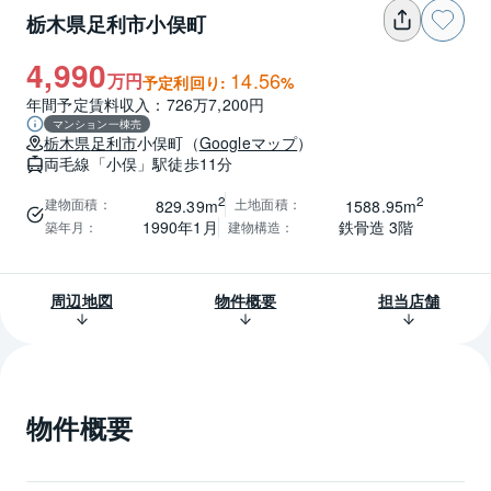
栃木県足利市小俣町
4,990
14.56
万円
予定利回り:
%
年間予定賃料収入：726万7,200円
マンション一棟売
栃木県
足利市
小俣町
（
Googleマップ
）
両毛線
「小俣」駅
徒歩11分
2
2
建物面積
：
土地面積
：
829.39m
1588.95m
1990年1月
鉄骨造 3階
築年月
：
建物構造
：
周辺地図
物件概要
担当店舗
物件概要