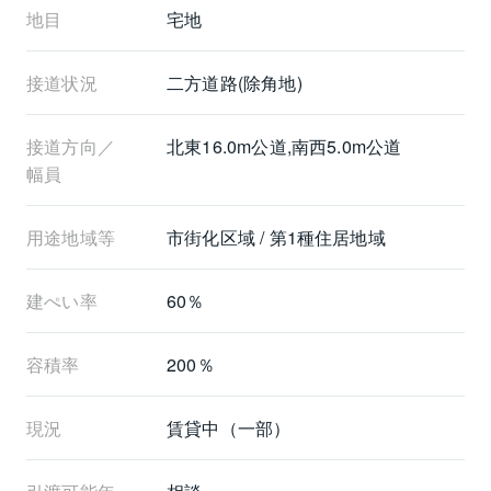
地目
宅地
接道状況
二方道路(除角地)
接道方向／
北東16.0m公道,南西5.0m公道
幅員
用途地域等
市街化区域 / 第1種住居地域
建ぺい率
60％
容積率
200％
現況
賃貸中（一部）