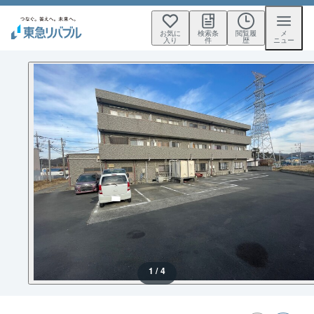
お気に
検索条
閲覧履
メ
入り
件
歴
ニュー
1 / 4