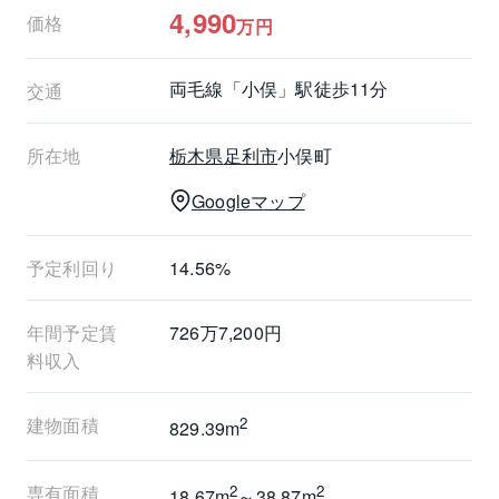
4,990
価格
万円
両毛線
「小俣」駅
徒歩11分
交通
所在地
栃木県
足利市
小俣町
Googleマップ
予定利回り
14.56%
年間予定賃
726万7,200円
料収入
建物面積
2
829.39m
専有面積
2
2
18.67m
～38.87m