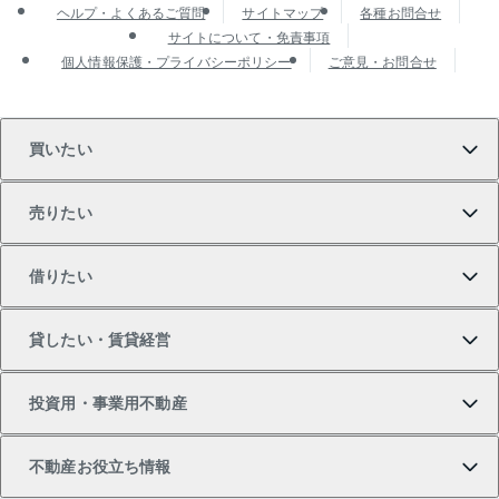
ヘルプ・よくあるご質問
サイトマップ
各種お問合せ
サイトについて・免責事項
個人情報保護・プライバシーポリシー
ご意見・お問合せ
買いたい
売りたい
買いたいTOP
借りたい
マンションの購入
売りたいTOP
貸したい・賃貸経営
新築・分譲マンションの購入
マンションの売却・査定
借りたいTOP
投資用・事業用不動産
中古マンションの購入
一戸建ての売却・査定
物件を借りる
貸したいTOP
不動産お役立ち情報
一戸建ての購入
土地の売却・査定
オフィス・店舗の賃貸
無料賃料査定
投資用・事業用不動産TOP