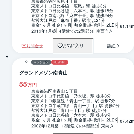
東京都渋谷区広尾４丁目
東京メトロ日比谷線「広尾」駅 徒歩3分
東京メトロ日比谷線「六本木」駅 徒歩18分
東京メトロ南北線「麻布十番」駅 徒歩24分
都営大江戸線「麻布十番」駅 徒歩24分
敷金1ヶ月 礼金1ヶ月
敷金償却- 敷引-
2LDK
61.14
2019年1月築
4階建ての2階部分
南西向き
お問合せ
詳細
お気に入り
1 / 0
間取り
マンション
NEW 8/1
グランドメゾン南青山
55
万円
東京都港区南青山１丁目
東京メトロ千代田線「乃木坂」駅 徒歩3分
東京メトロ銀座線「青山一丁目」駅 徒歩7分
東京メトロ半蔵門線「青山一丁目」駅 徒歩7分
都営大江戸線「青山一丁目」駅 徒歩7分
東京メトロ日比谷線「六本木」駅 徒歩9分
敷金1ヶ月 礼金1ヶ月
敷金償却- 敷引-
2LDK
87.42
2002年12月築
13階建ての4階部分
東向き