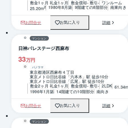
敷金1ヶ月 礼金1ヶ月
敷金償却- 敷引-
ワンルーム
1980年8月築
9階建ての8階部分
南東向き
2
25.20m
お問合せ
詳細
お気に入り
1 / 0
間取り
マンション
日神パレステージ西麻布
33
万円
パノラマ
東京都港区西麻布４丁目
東京メトロ日比谷線「六本木」駅 徒歩10分
東京メトロ日比谷線「広尾」駅 徒歩10分
敷金2ヶ月 礼金1ヶ月
敷金償却- 敷引-
2LDK
61.34
1996年1月築
14階建ての10階部分
南向き
お問合せ
詳細
お気に入り
1 / 0
間取り
マンション