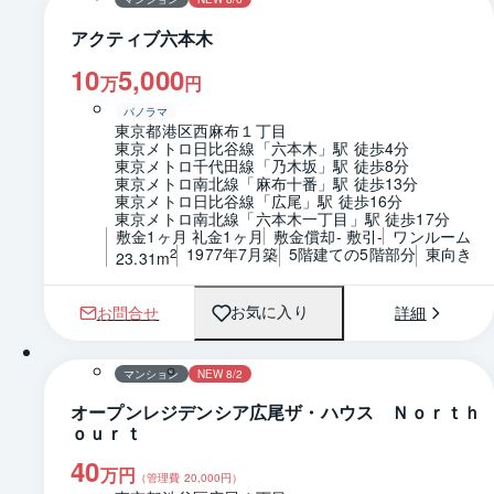
アクティブ六本木
10
5,000
万
円
パノラマ
東京都港区西麻布１丁目
東京メトロ日比谷線「六本木」駅 徒歩4分
東京メトロ千代田線「乃木坂」駅 徒歩8分
東京メトロ南北線「麻布十番」駅 徒歩13分
東京メトロ日比谷線「広尾」駅 徒歩16分
東京メトロ南北線「六本木一丁目」駅 徒歩17分
敷金1ヶ月 礼金1ヶ月
敷金償却- 敷引-
ワンルーム
1977年7月築
5階建ての5階部分
東向き
2
23.31m
お問合せ
詳細
お気に入り
1 / 0
間取り
マンション
NEW 8/2
オープンレジデンシア広尾ザ・ハウス Ｎｏｒｔｈ
ｏｕｒｔ
40
万円
（管理費
20,000
円）