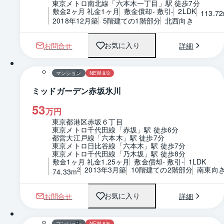
東京メトロ南北線「六本木一丁目」駅 徒歩7分
敷金2ヶ月 礼金1ヶ月
敷金償却- 敷引-
2LDK
113.7
2018年12月築
5階建ての1階部分
北西向き
お問合せ
詳細
お気に入り
1 / 0
間取り
マンション
NEW 8/3
ミッドガーデン赤坂氷川
53
万円
東京都港区赤坂６丁目
東京メトロ千代田線「赤坂」駅 徒歩6分
都営大江戸線「六本木」駅 徒歩7分
東京メトロ日比谷線「六本木」駅 徒歩7分
東京メトロ千代田線「乃木坂」駅 徒歩8分
敷金1ヶ月 礼金1.25ヶ月
敷金償却- 敷引-
1LDK
2013年3月築
10階建ての2階部分
南東向
2
74.33m
お問合せ
詳細
お気に入り
1 / 0
間取り
マンション
NEW 8/6