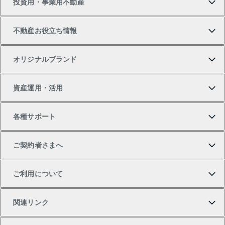
投資用・事業用不動産
中古マンションの購入
一戸建ての売却・査定
物件を借りる
貸したいTOP
不動産お役立ち情報
一戸建ての購入
土地の売却・査定
オフィス・店舗の賃貸
無料賃料査定
投資用・事業用不動産TOP
オリジナルブランド
新築一戸建ての購入
スピードAI査定
借りるときの流れ
マンション賃料データ
投資用不動産
不動産お役立ち情報
資産運用・活用
中古一戸建ての購入
不動産売却について
借りるガイド
賃貸管理プラン
事業用不動産
不動産AIアドバイザー Tellus Talk
当社売主リノベーションマンション
各種サポート
一棟リノベーションマンション L`GENTE（ルジェン
土地の購入
不動産査定について
リロケーションについて
マンション投資
マンションライブラリー
等価交換事業
テ）
ご契約者さまへ
不動産購入の流れ
売却サービス
貸すときの流れ
投資用マンション
人気マンションランキング
区分リノベーションマンション Lideas（リディアス）
不動産M&A
シニア向けサポート
ご利用について
投資用一棟レジデンスWELL SQUARE（ウェルスクエ
注目キーワード物件特集
不動産売却の流れ
貸すガイド
マンション一棟
暮らしに役立つ不動産メディア 「Lnote」
アセットマネジメント・出資
相続サポート
ご契約者さまサポートメニュー
ア）
関連リンク
購入ガイド
不動産買換えの流れ
アパート経営
不動産相場・不動産価格情報
不動産小口投資 LEGACIA（レガシア）
リフォームサポート
ご紹介・再契約特典
本人確認に関するお客様へのお願い