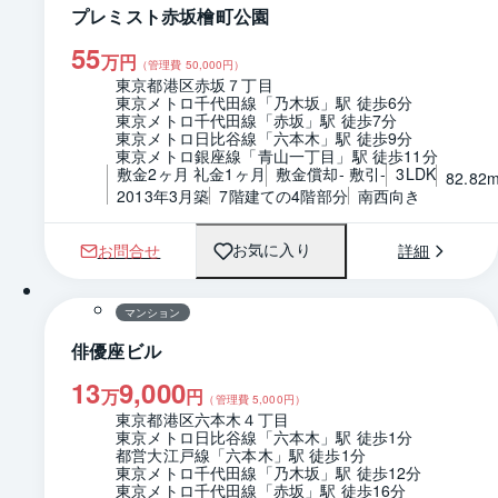
プレミスト赤坂檜町公園
55
万円
（管理費
50,000
円）
東京都港区赤坂７丁目
東京メトロ千代田線「乃木坂」駅 徒歩6分
東京メトロ千代田線「赤坂」駅 徒歩7分
東京メトロ日比谷線「六本木」駅 徒歩9分
東京メトロ銀座線「青山一丁目」駅 徒歩11分
敷金2ヶ月 礼金1ヶ月
敷金償却- 敷引-
3LDK
82.82
2013年3月築
7階建ての4階部分
南西向き
お問合せ
詳細
お気に入り
1 / 0
間取り
マンション
俳優座ビル
13
9,000
万
円
（管理費
5,000
円）
東京都港区六本木４丁目
東京メトロ日比谷線「六本木」駅 徒歩1分
都営大江戸線「六本木」駅 徒歩1分
東京メトロ千代田線「乃木坂」駅 徒歩12分
東京メトロ千代田線「赤坂」駅 徒歩16分