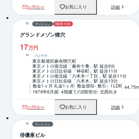
お問合せ
詳細
お気に入り
1 / 0
間取り
マンション
NEW 7/28
グランドメゾン狸穴
17
万円
パノラマ
東京都港区麻布狸穴町
東京メトロ南北線「麻布十番」駅 徒歩9分
東京メトロ日比谷線「神谷町」駅 徒歩11分
東京メトロ南北線「六本木一丁目」駅 徒歩11分
東京メトロ日比谷線「六本木」駅 徒歩13分
敷金1ヶ月 礼金1ヶ月
敷金償却- 敷引-
1LDK
44.75
1979年6月築
4階建ての2階部分
北西向き
お問合せ
詳細
お気に入り
1 / 0
間取り
マンション
俳優座ビル