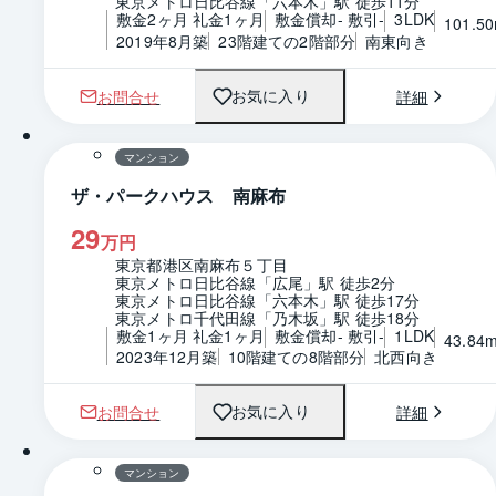
東京メトロ日比谷線「六本木」駅 徒歩11分
敷金2ヶ月 礼金1ヶ月
敷金償却- 敷引-
3LDK
101.5
2019年8月築
23階建ての2階部分
南東向き
お問合せ
詳細
お気に入り
1 / 0
間取り
マンション
ザ・パークハウス 南麻布
29
万円
東京都港区南麻布５丁目
東京メトロ日比谷線「広尾」駅 徒歩2分
東京メトロ日比谷線「六本木」駅 徒歩17分
東京メトロ千代田線「乃木坂」駅 徒歩18分
敷金1ヶ月 礼金1ヶ月
敷金償却- 敷引-
1LDK
43.84
2023年12月築
10階建ての8階部分
北西向き
お問合せ
詳細
お気に入り
1 / 0
間取り
マンション