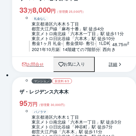
33
8,000
万
円
（管理費
25,000
円）
礼金なし
東京都港区六本木５丁目
都営大江戸線「麻布十番」駅 徒歩4分
東京メトロ南北線「六本木一丁目」駅 徒歩11分
東京メトロ日比谷線「六本木」駅 徒歩10分
敷金1ヶ月 礼金-
敷金償却- 敷引-
1LDK
2
48.75m
2021年10月築
14階建ての7階部分
西向き
お問合せ
詳細
お気に入り
1 / 0
間取り
マンション
新賃料 8/3
ザ・レジデンス六本木
95
万円
（管理費
30,000
円）
パノラマ
東京都港区六本木１丁目
東京メトロ南北線「六本木一丁目」駅 徒歩3分
東京メトロ日比谷線「神谷町」駅 徒歩7分
都営大江戸線「六本木」駅 徒歩11分