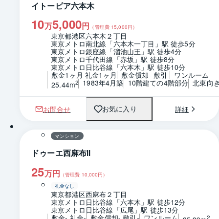
イトーピア六本木
10
5,000
万
円
（管理費
15,000
円）
東京都港区六本木２丁目
東京メトロ南北線「六本木一丁目」駅 徒歩5分
東京メトロ銀座線「溜池山王」駅 徒歩4分
東京メトロ千代田線「赤坂」駅 徒歩8分
東京メトロ日比谷線「六本木」駅 徒歩10分
敷金1ヶ月 礼金1ヶ月
敷金償却- 敷引-
ワンルーム
1983年4月築
10階建ての4階部分
北東向
2
25.44m
お問合せ
詳細
お気に入り
1 / 0
間取り
マンション
ドゥーエ西麻布Ⅱ
25
万円
（管理費
10,000
円）
礼金なし
東京都港区西麻布２丁目
東京メトロ日比谷線「六本木」駅 徒歩12分
東京メトロ日比谷線「広尾」駅 徒歩13分
敷金- 礼金-
敷金償却- 敷引-
ワンルーム
2