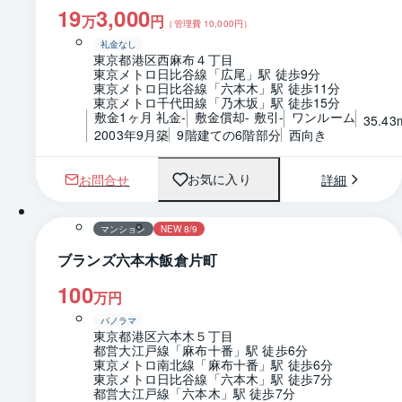
19
3,000
万
円
（管理費
10,000
円）
礼金なし
東京都港区西麻布４丁目
東京メトロ日比谷線「広尾」駅 徒歩9分
東京メトロ日比谷線「六本木」駅 徒歩11分
東京メトロ千代田線「乃木坂」駅 徒歩15分
敷金1ヶ月 礼金-
敷金償却- 敷引-
ワンルーム
35.43
2003年9月築
9階建ての6階部分
西向き
お問合せ
詳細
お気に入り
1 / 0
間取り
マンション
NEW 8/9
ブランズ六本木飯倉片町
100
万円
パノラマ
東京都港区六本木５丁目
都営大江戸線「麻布十番」駅 徒歩6分
東京メトロ南北線「麻布十番」駅 徒歩6分
東京メトロ日比谷線「六本木」駅 徒歩7分
都営大江戸線「六本木」駅 徒歩7分