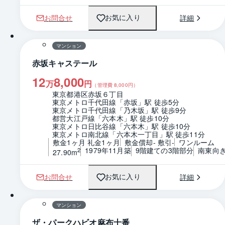
お問合せ
詳細
お気に入り
1 / 0
間取り
マンション
赤坂キャステール
12
8,000
万
円
（管理費
8,000
円）
東京都港区赤坂６丁目
東京メトロ千代田線「赤坂」駅 徒歩5分
東京メトロ千代田線「乃木坂」駅 徒歩9分
都営大江戸線「六本木」駅 徒歩10分
東京メトロ日比谷線「六本木」駅 徒歩10分
東京メトロ南北線「六本木一丁目」駅 徒歩11分
敷金1ヶ月 礼金1ヶ月
敷金償却- 敷引-
ワンルーム
1979年11月築
9階建ての3階部分
南東向
2
27.90m
お問合せ
詳細
お気に入り
1 / 0
間取り
マンション
ザ・パークハビオ麻布十番