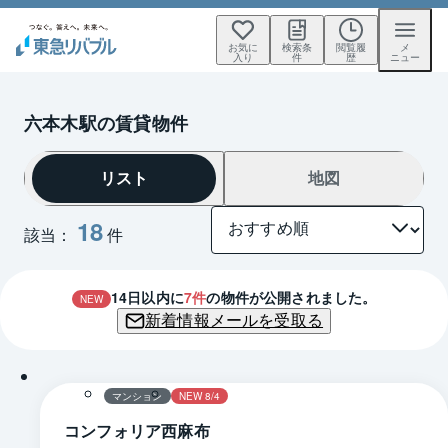
お気に
検索条
閲覧履
メ
入り
件
歴
ニュー
六本木駅の賃貸物件
リスト
地図
18
該当：
件
14
日以内に
7
件
の物件が公開されました。
NEW
新着情報メールを受取る
1 / 0
マンション
NEW 8/4
コンフォリア西麻布