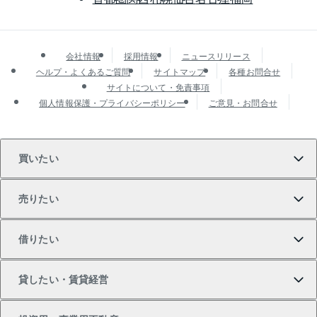
会社情報
採用情報
ニュースリリース
ヘルプ・よくあるご質問
サイトマップ
各種お問合せ
サイトについて・免責事項
個人情報保護・プライバシーポリシー
ご意見・お問合せ
買いたい
売りたい
買いたいTOP
借りたい
マンションの購入
売りたいTOP
貸したい・賃貸経営
新築・分譲マンションの購入
マンションの売却・査定
借りたいTOP