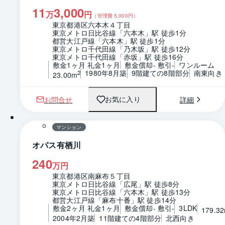
11
3,000
万
円
（管理費
5,000
円）
東京都港区六本木４丁目
東京メトロ日比谷線「六本木」駅 徒歩1分
都営大江戸線「六本木」駅 徒歩1分
東京メトロ千代田線「乃木坂」駅 徒歩12分
東京メトロ千代田線「赤坂」駅 徒歩16分
敷金1ヶ月 礼金1ヶ月
敷金償却- 敷引-
ワンルーム
1980年8月築
9階建ての8階部分
南東向き
2
23.00m
お問合せ
詳細
お気に入り
1 / 0
間取り
マンション
オパス有栖川
240
万円
東京都港区南麻布５丁目
東京メトロ日比谷線「広尾」駅 徒歩8分
東京メトロ日比谷線「六本木」駅 徒歩13分
都営大江戸線「麻布十番」駅 徒歩14分
敷金2ヶ月 礼金1ヶ月
敷金償却- 敷引-
3LDK
179.3
2004年2月築
11階建ての4階部分
北西向き