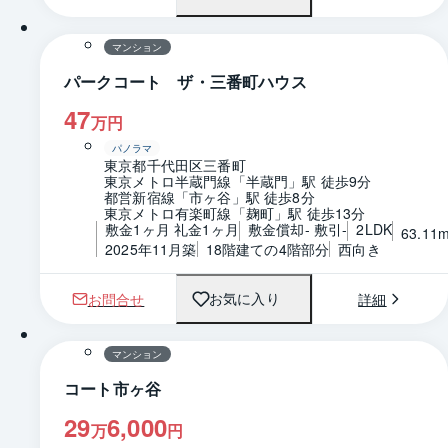
間取り
マンション
パークコート ザ・三番町ハウス
47
万円
パノラマ
東京都千代田区三番町
東京メトロ半蔵門線「半蔵門」駅 徒歩9分
都営新宿線「市ヶ谷」駅 徒歩8分
東京メトロ有楽町線「麹町」駅 徒歩13分
敷金1ヶ月 礼金1ヶ月
敷金償却- 敷引-
2LDK
63.11
2025年11月築
18階建ての4階部分
西向き
お問合せ
詳細
お気に入り
1 / 0
間取り
マンション
コート市ヶ谷
29
6,000
万
円