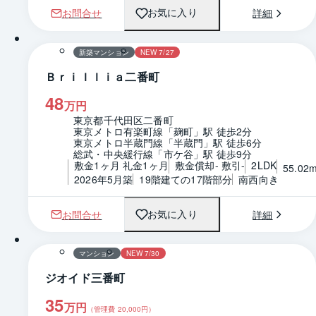
お問合せ
詳細
お気に入り
1 / 0
間取り
新築マンション
NEW 7/27
Ｂｒｉｌｌｉａ二番町
48
万円
東京都千代田区二番町
東京メトロ有楽町線「麹町」駅 徒歩2分
東京メトロ半蔵門線「半蔵門」駅 徒歩6分
総武・中央緩行線「市ケ谷」駅 徒歩9分
敷金1ヶ月 礼金1ヶ月
敷金償却- 敷引-
2LDK
55.02
2026年5月築
19階建ての17階部分
南西向き
お問合せ
詳細
お気に入り
1 / 0
間取り
マンション
NEW 7/30
ジオイド三番町
35
万円
（管理費
20,000
円）