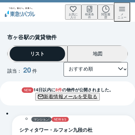
お気に
検索条
閲覧履
メ
入り
件
歴
ニュー
市ヶ谷駅の賃貸物件
リスト
地図
20
該当：
件
14
日以内に
8
件
の物件が公開されました。
NEW
新着情報メールを受取る
1 / 0
間取り
マンション
NEW 8/3
シティタワー・ルフォン九段の杜