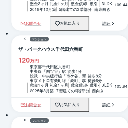
敷金2ヶ月 礼金1ヶ月
敷金償却- 敷引-
3LDK
109.4
2018年12月築
5階建ての3階部分
南東向き
お問合せ
詳細
お気に入り
1 / 0
間取り
マンション
ザ・パークハウス千代田六番町
120
万円
東京都千代田区六番町
中央線「四ツ谷」駅 徒歩4分
総武・中央緩行線「市ケ谷」駅 徒歩8分
東京メトロ有楽町線「麹町」駅 徒歩6分
敷金1ヶ月 礼金1ヶ月
敷金償却- 敷引-
3LDK
105.9
2025年8月築
7階建ての6階部分
西向き
お問合せ
詳細
お気に入り
1 / 0
間取り
マンション