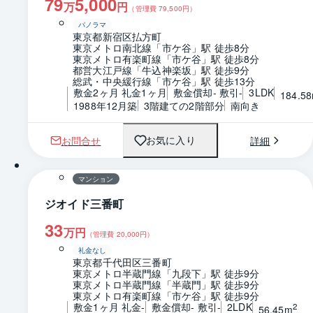
79
5,000
万
円
（管理費
79,500
円）
パノラマ
東京都新宿区払方町
東京メトロ南北線「市ケ谷」駅 徒歩8分
東京メトロ有楽町線「市ケ谷」駅 徒歩8分
都営大江戸線「牛込神楽坂」駅 徒歩9分
総武・中央緩行線「市ケ谷」駅 徒歩13分
敷金2ヶ月 礼金1ヶ月
敷金償却- 敷引-
3LDK
184.5
1988年12月築
3階建ての2階部分
南向き
お問合せ
詳細
お気に入り
1 / 0
間取り
マンション
ジオイド三番町
33
万円
（管理費
20,000
円）
礼金なし
東京都千代田区三番町
東京メトロ半蔵門線「九段下」駅 徒歩9分
東京メトロ半蔵門線「半蔵門」駅 徒歩9分
東京メトロ有楽町線「市ケ谷」駅 徒歩9分
敷金1ヶ月 礼金-
敷金償却- 敷引-
2LDK
2
56.45m