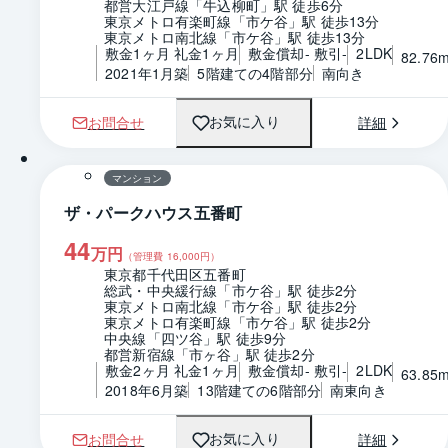
都営大江戸線「牛込柳町」駅 徒歩6分
東京メトロ有楽町線「市ケ谷」駅 徒歩13分
東京メトロ南北線「市ケ谷」駅 徒歩13分
敷金1ヶ月 礼金1ヶ月
敷金償却- 敷引-
2LDK
82.76
2021年1月築
5階建ての4階部分
南向き
お問合せ
詳細
お気に入り
1 / 0
間取り
マンション
ザ・パークハウス五番町
44
万円
（管理費
16,000
円）
東京都千代田区五番町
総武・中央緩行線「市ケ谷」駅 徒歩2分
東京メトロ南北線「市ケ谷」駅 徒歩2分
東京メトロ有楽町線「市ケ谷」駅 徒歩2分
中央線「四ツ谷」駅 徒歩9分
都営新宿線「市ヶ谷」駅 徒歩2分
敷金2ヶ月 礼金1ヶ月
敷金償却- 敷引-
2LDK
63.85
2018年6月築
13階建ての6階部分
南東向き
お問合せ
詳細
お気に入り
1 / 0