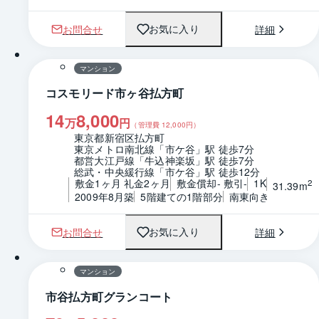
お問合せ
詳細
お気に入り
1 / 0
マンション
コスモリード市ヶ谷払方町
14
8,000
万
円
（管理費
12,000
円）
東京都新宿区払方町
東京メトロ南北線「市ケ谷」駅 徒歩7分
都営大江戸線「牛込神楽坂」駅 徒歩7分
総武・中央緩行線「市ケ谷」駅 徒歩12分
敷金1ヶ月 礼金2ヶ月
敷金償却- 敷引-
1K
2
31.39m
2009年8月築
5階建ての1階部分
南東向き
お問合せ
詳細
お気に入り
1 / 0
間取り
マンション
市谷払方町グランコート