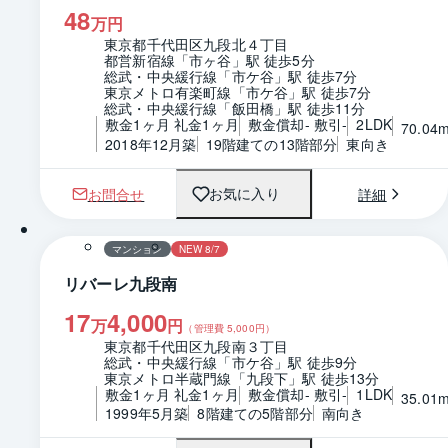
48
万円
東京都千代田区九段北４丁目
都営新宿線「市ヶ谷」駅 徒歩5分
総武・中央緩行線「市ケ谷」駅 徒歩7分
東京メトロ有楽町線「市ケ谷」駅 徒歩7分
総武・中央緩行線「飯田橋」駅 徒歩11分
敷金1ヶ月 礼金1ヶ月
敷金償却- 敷引-
2LDK
70.04
2018年12月築
19階建ての13階部分
東向き
お問合せ
詳細
お気に入り
1 / 0
間取り
マンション
NEW 8/7
リバーレ九段南
17
4,000
万
円
（管理費
5,000
円）
東京都千代田区九段南３丁目
総武・中央緩行線「市ケ谷」駅 徒歩9分
東京メトロ半蔵門線「九段下」駅 徒歩13分
敷金1ヶ月 礼金1ヶ月
敷金償却- 敷引-
1LDK
35.01
1999年5月築
8階建ての5階部分
南向き