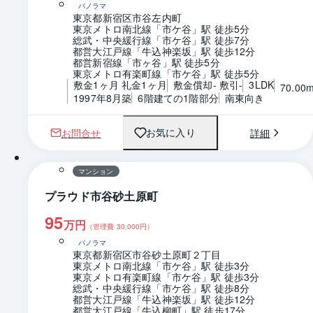
パノラマ
東京都新宿区市谷左内町
東京メトロ南北線「市ケ谷」駅 徒歩5分
総武・中央緩行線「市ケ谷」駅 徒歩7分
都営大江戸線「牛込神楽坂」駅 徒歩12分
都営新宿線「市ヶ谷」駅 徒歩5分
東京メトロ有楽町線「市ケ谷」駅 徒歩5分
敷金1ヶ月 礼金1ヶ月
敷金償却- 敷引-
3LDK
70.00
1997年8月築
6階建ての1階部分
南東向き
お問合せ
詳細
お気に入り
1 / 0
間取り
マンション
プラウド市谷砂土原町
95
万円
（管理費
30,000
円）
パノラマ
東京都新宿区市谷砂土原町２丁目
東京メトロ南北線「市ケ谷」駅 徒歩3分
東京メトロ有楽町線「市ケ谷」駅 徒歩3分
総武・中央緩行線「市ケ谷」駅 徒歩8分
都営大江戸線「牛込神楽坂」駅 徒歩12分
都営大江戸線「牛込柳町」駅 徒歩17分