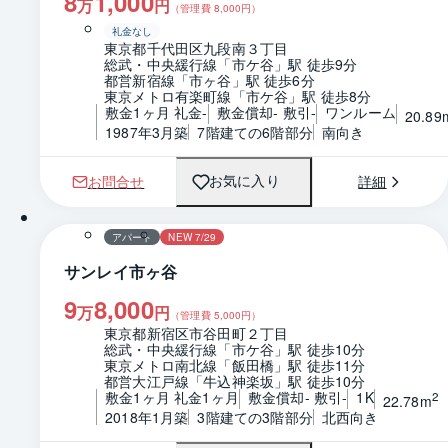
8
1,000
万
円
（管理費
8,000
円）
礼金なし
東京都千代田区九段南３丁目
総武・中央緩行線「市ケ谷」駅 徒歩9分
都営新宿線「市ヶ谷」駅 徒歩6分
東京メトロ有楽町線「市ケ谷」駅 徒歩8分
敷金1ヶ月 礼金-
敷金償却- 敷引-
ワンルーム
20.89
1987年3月築
7階建ての6階部分
南向き
お問合せ
詳細
お気に入り
1 / 0
間取り
アパート
NEW 7/29
サンレイ市ヶ谷
9
8,000
万
円
（管理費
5,000
円）
東京都新宿区市谷田町２丁目
総武・中央緩行線「市ケ谷」駅 徒歩10分
東京メトロ南北線「飯田橋」駅 徒歩11分
都営大江戸線「牛込神楽坂」駅 徒歩10分
敷金1ヶ月 礼金1ヶ月
敷金償却- 敷引-
1K
2
22.78m
2018年1月築
3階建ての3階部分
北西向き