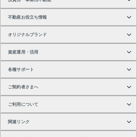
中古マンションの購入
一戸建ての売却・査定
物件を借りる
貸したいTOP
不動産お役立ち情報
一戸建ての購入
土地の売却・査定
オフィス・店舗の賃貸
無料賃料査定
投資用・事業用不動産TOP
オリジナルブランド
新築一戸建ての購入
スピードAI査定
借りるときの流れ
マンション賃料データ
投資用不動産
不動産お役立ち情報
資産運用・活用
中古一戸建ての購入
不動産売却について
借りるガイド
賃貸管理プラン
事業用不動産
不動産AIアドバイザー Tellus Talk
当社売主リノベーションマンション
各種サポート
一棟リノベーションマンション L`GENTE（ルジェン
土地の購入
不動産査定について
リロケーションについて
マンション投資
マンションライブラリー
等価交換事業
テ）
ご契約者さまへ
不動産購入の流れ
売却サービス
貸すときの流れ
投資用マンション
人気マンションランキング
区分リノベーションマンション Lideas（リディアス）
不動産M&A
シニア向けサポート
ご利用について
投資用一棟レジデンスWELL SQUARE（ウェルスクエ
注目キーワード物件特集
不動産売却の流れ
貸すガイド
マンション一棟
暮らしに役立つ不動産メディア 「Lnote」
アセットマネジメント・出資
相続サポート
ご契約者さまサポートメニュー
ア）
関連リンク
購入ガイド
不動産買換えの流れ
アパート経営
不動産相場・不動産価格情報
不動産小口投資 LEGACIA（レガシア）
リフォームサポート
ご紹介・再契約特典
本人確認に関するお客様へのお願い