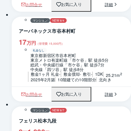
お問合せ
詳細
お気に入り
1 / 0
間取り
マンション
NEW 8/4
アーバネックス市谷本村町
17
万円
（管理費
15,000
円）
礼金なし
東京都新宿区市谷本村町
東京メトロ有楽町線「市ケ谷」駅 徒歩5分
総武・中央緩行線「市ケ谷」駅 徒歩7分
中央線「四ツ谷」駅 徒歩8分
敷金1ヶ月 礼金-
敷金償却- 敷引-
1DK
2
25.21m
2025年2月築
10階建ての10階部分
北向き
お問合せ
詳細
お気に入り
1 / 0
マンション
NEW 8/7
フェリス松本九段