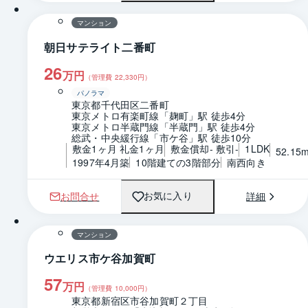
マンション
朝日サテライト二番町
26
万円
（管理費
22,330
円）
パノラマ
東京都千代田区二番町
東京メトロ有楽町線「麹町」駅 徒歩4分
東京メトロ半蔵門線「半蔵門」駅 徒歩4分
総武・中央緩行線「市ケ谷」駅 徒歩10分
敷金1ヶ月 礼金1ヶ月
敷金償却- 敷引-
1LDK
52.15
1997年4月築
10階建ての3階部分
南西向き
お問合せ
詳細
お気に入り
1 / 0
間取り
マンション
ウエリス市ケ谷加賀町
57
万円
（管理費
10,000
円）
東京都新宿区市谷加賀町２丁目