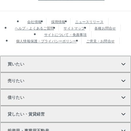
会社情報
採用情報
ニュースリリース
ヘルプ・よくあるご質問
サイトマップ
各種お問合せ
サイトについて・免責事項
個人情報保護・プライバシーポリシー
ご意見・お問合せ
買いたい
売りたい
買いたいTOP
借りたい
マンションの購入
売りたいTOP
貸したい・賃貸経営
新築・分譲マンションの購入
マンションの売却・査定
借りたいTOP
投資用・事業用不動産