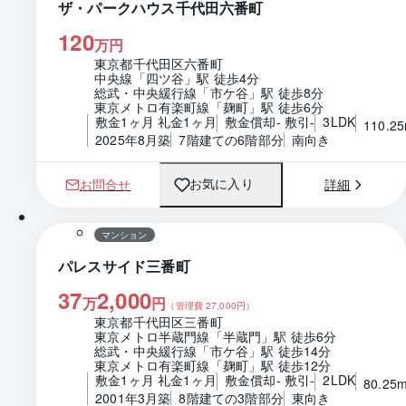
ザ・パークハウス千代田六番町
120
万円
東京都千代田区六番町
中央線「四ツ谷」駅 徒歩4分
総武・中央緩行線「市ケ谷」駅 徒歩8分
東京メトロ有楽町線「麹町」駅 徒歩6分
敷金1ヶ月 礼金1ヶ月
敷金償却- 敷引-
3LDK
110.2
2025年8月築
7階建ての6階部分
南向き
お問合せ
詳細
お気に入り
1 / 0
間取り
マンション
パレスサイド三番町
37
2,000
万
円
（管理費
27,000
円）
東京都千代田区三番町
東京メトロ半蔵門線「半蔵門」駅 徒歩6分
総武・中央緩行線「市ケ谷」駅 徒歩14分
東京メトロ有楽町線「麹町」駅 徒歩12分
敷金1ヶ月 礼金1ヶ月
敷金償却- 敷引-
2LDK
80.25
2001年3月築
8階建ての3階部分
東向き