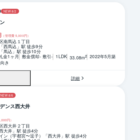
NEW 8/2
ン
円
（管理費
5,000
円）
区南馬込１丁目
「西馬込」駅 徒歩9分
「馬込」駅 徒歩10分
 礼金1ヶ月
敷金償却- 敷引-
1LDK
2022年5月築
2
33.08m
東向き
詳細
NEW 8/6
デンス西大井
,000
円）
区西大井２丁目
西大井」駅 徒歩4分
イン（宇都宮〜逗子）「西大井」駅 徒歩4分