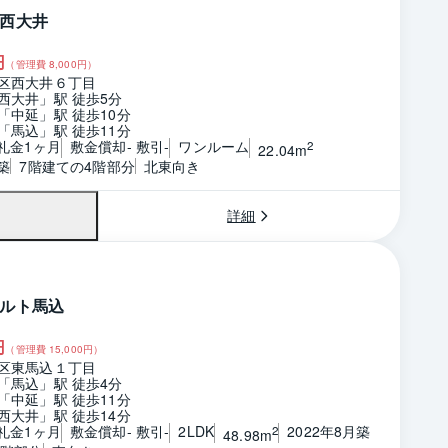
西大井
円
（管理費
8,000
円）
区西大井６丁目
西大井」駅 徒歩5分
「中延」駅 徒歩10分
「馬込」駅 徒歩11分
 礼金1ヶ月
敷金償却- 敷引-
ワンルーム
2
22.04m
築
7階建ての4階部分
北東向き
詳細
ルト馬込
円
（管理費
15,000
円）
区東馬込１丁目
「馬込」駅 徒歩4分
「中延」駅 徒歩11分
西大井」駅 徒歩14分
 礼金1ヶ月
敷金償却- 敷引-
2LDK
2022年8月築
2
48.98m