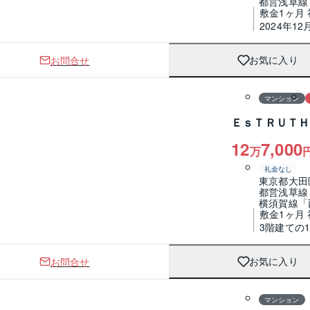
都営浅草線
敷金1ヶ月
2024年12
お問合せ
お気に入り
1 / 0
間取り
マンション
ＥｓＴＲＵＴＨ
12
7,000
万
礼金なし
東京都大田
都営浅草線
横須賀線「
敷金1ヶ月 
3階建ての
お問合せ
お気に入り
1 / 0
間取り
マンション