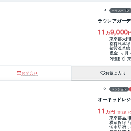
テラスハウス
ラウレアガーデ
11
9,000
万
東京都大田
都営浅草線
都営浅草線
敷金1ヶ月
2階建て
お問合せ
お気に入り
1 / 0
間取り
マンション
オーキッドレジ
11
万円
（管理費
10
東京都品川
横須賀線「
湘南新宿ラ