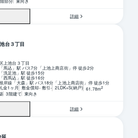
1階部分
東向き
詳細
池台３丁目
区上池台３丁目
「馬込」駅 バス7分「上池上商店街」停 徒歩2分
「洗足池」駅 徒歩15分
「西馬込」駅 徒歩16分
根岸線「大森」駅 バス18分「上池上商店街」停 徒歩1分
 礼金1ヶ月
敷金償却- 敷引-
2LDK+S(納戸)
2
61.78m
築
3階建て
東向き
詳細
中延