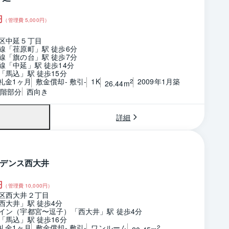
円
（管理費
5,000
円）
区中延５丁目
線「荏原町」駅 徒歩6分
線「旗の台」駅 徒歩7分
線「中延」駅 徒歩14分
「馬込」駅 徒歩15分
 礼金1ヶ月
敷金償却- 敷引-
1K
2009年1月築
2
26.44m
2階部分
西向き
詳細
デンス西大井
円
（管理費
10,000
円）
区西大井２丁目
西大井」駅 徒歩4分
イン（宇都宮〜逗子）「西大井」駅 徒歩4分
「馬込」駅 徒歩16分
 礼金1ヶ月
敷金償却- 敷引-
ワンルーム
2