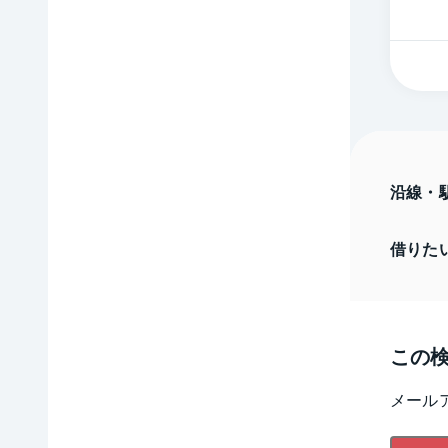
沿線・
借りた
この
メール