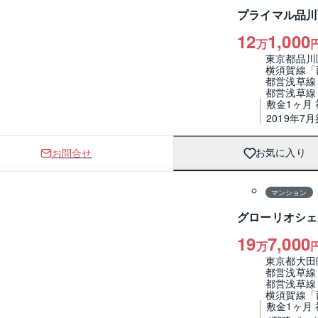
プライマル品川
12
1,000
万
東京都品川
横須賀線「
都営浅草線
都営浅草線
敷金1ヶ月
2019年7月
お問合せ
お気に入り
1 / 0
間取り
マンション
グローリオシェ
19
7,000
万
東京都大田
都営浅草線
都営浅草線
横須賀線「
敷金1ヶ月