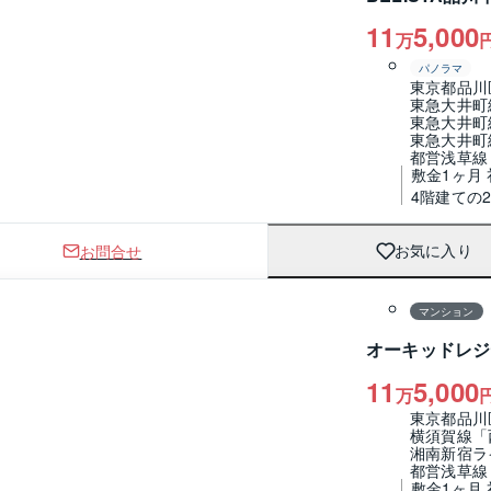
11
5,000
万
パノラマ
東京都品川
東急大井町
東急大井町
東急大井町
都営浅草線
敷金1ヶ月
4階建ての
お問合せ
お気に入り
1 / 0
間取り
マンション
オーキッドレジ
11
5,000
万
東京都品川
横須賀線「
湘南新宿ラ
都営浅草線
敷金1ヶ月