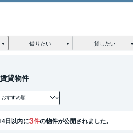
借りたい
貸したい
賃貸物件
3
14
日以内に
件
の物件が公開されました。
1 / 0
間取り