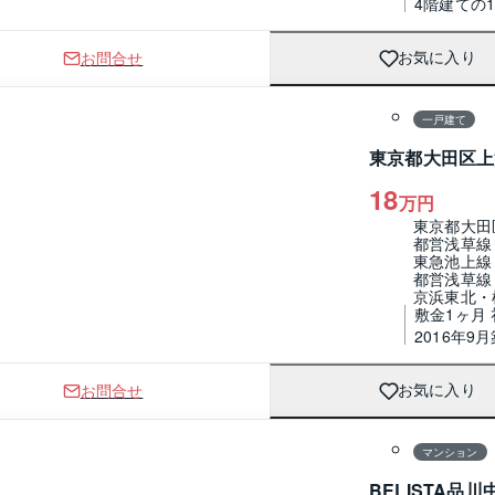
4階建ての
お問合せ
お気に入り
1 / 0
間取り
一戸建て
東京都大田区上
18
万円
東京都大田
都営浅草線
東急池上線
都営浅草線
京浜東北・
敷金1ヶ月
2016年9月
お問合せ
お気に入り
1 / 0
間取り
マンション
BELISTA品川