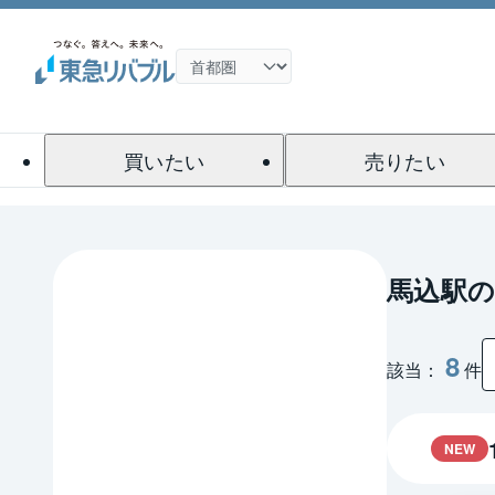
買いたい
売りたい
馬込駅の
8
該当：
件
NEW