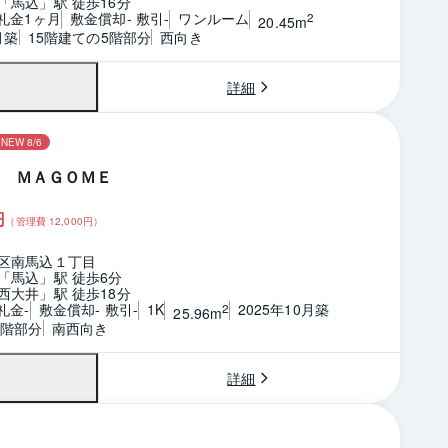
「馬込」駅 徒歩16分
 礼金1ヶ月
敷金償却- 敷引-
ワンルーム
2
20.45m
月築
15階建ての5階部分
西向き
詳細
NEW 8/6
 ＭＡＧＯＭＥ
円
（管理費
12,000
円）
区南馬込１丁目
「馬込」駅 徒歩6分
西大井」駅 徒歩18分
礼金-
敷金償却- 敷引-
1K
2025年10月築
2
25.96m
1階部分
南西向き
詳細