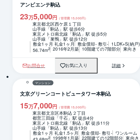
アンビエンテ駒込
23
5,000
万
円
（管理費
15,000
円）
東京都北区西ケ原１丁目
山手線「駒込」駅 徒歩6分
東京メトロ南北線「駒込」駅 徒歩5分
山手線「巣鴨」駅 徒歩12分
敷金1ヶ月 礼金1ヶ月
敷金償却- 敷引-
1LDK+S(納戸
2016年2月築
10階建ての7階部分
東向き
2
56.74m
お問合せ
詳細
お気に入り
1 / 0
間取り
マンション
文京グリーンコートビュータワー本駒込
15
7,000
万
円
（管理費
15,000
円）
東京都文京区本駒込２丁目
都営三田線「千石」駅 徒歩4分
東京メトロ南北線「駒込」駅 徒歩11分
山手線「駒込」駅 徒歩13分
敷金1ヶ月 礼金1.5ヶ月
敷金償却- 敷引-
ワンルーム
1998年1月築
22階建ての12階部分
東向き
2
43.68m