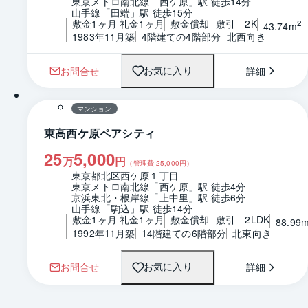
東京メトロ南北線「西ケ原」駅 徒歩14分
山手線「田端」駅 徒歩15分
敷金1ヶ月 礼金1ヶ月
敷金償却- 敷引-
2K
2
43.74m
1983年11月築
4階建ての4階部分
北西向き
お問合せ
詳細
お気に入り
1 / 0
間取り
マンション
東高西ケ原ペアシティ
25
5,000
万
円
（管理費
25,000
円）
東京都北区西ケ原１丁目
東京メトロ南北線「西ケ原」駅 徒歩4分
京浜東北・根岸線「上中里」駅 徒歩6分
山手線「駒込」駅 徒歩14分
敷金1ヶ月 礼金1ヶ月
敷金償却- 敷引-
2LDK
88.99
1992年11月築
14階建ての6階部分
北東向き
お問合せ
詳細
お気に入り