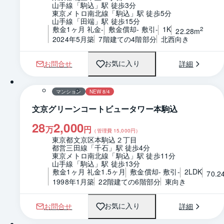
山手線「駒込」駅 徒歩3分
東京メトロ南北線「駒込」駅 徒歩5分
山手線「田端」駅 徒歩15分
敷金1ヶ月 礼金-
敷金償却- 敷引-
1K
2
22.28m
2024年5月築
7階建ての4階部分
北西向き
お問合せ
詳細
お気に入り
1 / 0
間取り
マンション
NEW 8/4
文京グリーンコートビュータワー本駒込
28
2,000
万
円
（管理費
15,000
円）
東京都文京区本駒込２丁目
都営三田線「千石」駅 徒歩4分
東京メトロ南北線「駒込」駅 徒歩11分
山手線「駒込」駅 徒歩13分
敷金1ヶ月 礼金1.5ヶ月
敷金償却- 敷引-
2LDK
70.2
1998年1月築
22階建ての6階部分
東向き
お問合せ
詳細
お気に入り
1 / 0
間取り