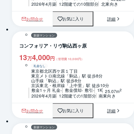
2026年4月築
12階建ての10階部分
北東向き
お問合せ
詳細
お気に入り
1 / 0
間取り
新築マンション
コンフォリア・リヴ駒込西ヶ原
13
4,000
万
円
（管理費
10,000
円）
礼金なし
東京都北区西ケ原１丁目
東京メトロ南北線「駒込」駅 徒歩8分
山手線「駒込」駅 徒歩8分
京浜東北・根岸線「上中里」駅 徒歩10分
敷金1ヶ月 礼金-
敷金償却- 敷引-
1K
2
25.07m
2026年4月築
12階建ての1階部分
南東向き
お問合せ
詳細
お気に入り
1 / 0
間取り
新築マンション