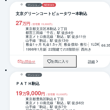
マンション
NEW 8/3
文京グリーンコートビュータワー本駒込
27
万円
（管理費
15,000
円）
東京都文京区本駒込２丁目
都営三田線「千石」駅 徒歩4分
東京メトロ南北線「駒込」駅 徒歩11分
山手線「駒込」駅 徒歩13分
敷金1ヶ月 礼金1.5ヶ月
敷金償却- 敷引-
1LDK
66.3
1998年1月築
22階建ての3階部分
西向き
お問合せ
詳細
お気に入り
1 / 0
間取り
マンション
ＰＡＴＨ駒込
19
9,000
万
円
（管理費
15,000
円）
東京都豊島区駒込６丁目
東京メトロ南北線「駒込」駅 徒歩6分
山手線「駒込」駅 徒歩7分