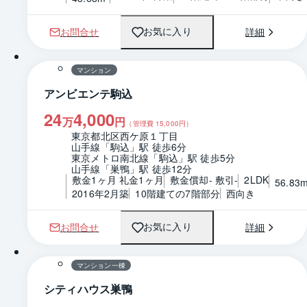
お問合せ
詳細
お気に入り
1 / 0
間取り
マンション
アンビエンテ駒込
24
4,000
万
円
（管理費
15,000
円）
東京都北区西ケ原１丁目
山手線「駒込」駅 徒歩6分
東京メトロ南北線「駒込」駅 徒歩5分
山手線「巣鴨」駅 徒歩12分
敷金1ヶ月 礼金1ヶ月
敷金償却- 敷引-
2LDK
56.83
2016年2月築
10階建ての7階部分
西向き
お問合せ
詳細
お気に入り
1 / 0
マンション一棟
シティハウス巣鴨