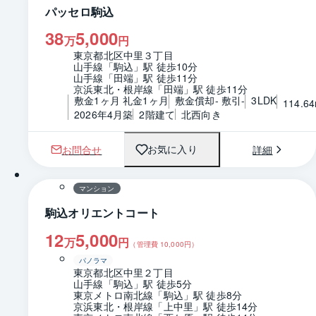
パッセロ駒込
38
5,000
万
円
東京都北区中里３丁目
山手線「駒込」駅 徒歩10分
山手線「田端」駅 徒歩11分
京浜東北・根岸線「田端」駅 徒歩11分
敷金1ヶ月 礼金1ヶ月
敷金償却- 敷引-
3LDK
114.6
2026年4月築
2階建て
北西向き
お問合せ
詳細
お気に入り
1 / 0
間取り
マンション
駒込オリエントコート
12
5,000
万
円
（管理費
10,000
円）
パノラマ
東京都北区中里２丁目
山手線「駒込」駅 徒歩5分
東京メトロ南北線「駒込」駅 徒歩8分
京浜東北・根岸線「上中里」駅 徒歩14分