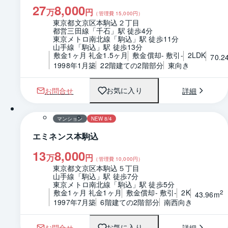
27
8,000
万
円
（管理費
15,000
円）
東京都文京区本駒込２丁目
都営三田線「千石」駅 徒歩4分
東京メトロ南北線「駒込」駅 徒歩11分
山手線「駒込」駅 徒歩13分
敷金1ヶ月 礼金1.5ヶ月
敷金償却- 敷引-
2LDK
70.2
1998年1月築
22階建ての2階部分
東向き
お問合せ
詳細
お気に入り
1 / 0
間取り
マンション
NEW 8/4
エミネンス本駒込
13
8,000
万
円
（管理費
10,000
円）
東京都文京区本駒込５丁目
山手線「駒込」駅 徒歩7分
東京メトロ南北線「駒込」駅 徒歩5分
敷金1ヶ月 礼金1ヶ月
敷金償却- 敷引-
2K
2
43.96m
1997年7月築
6階建ての2階部分
南西向き
お問合せ
詳細
お気に入り