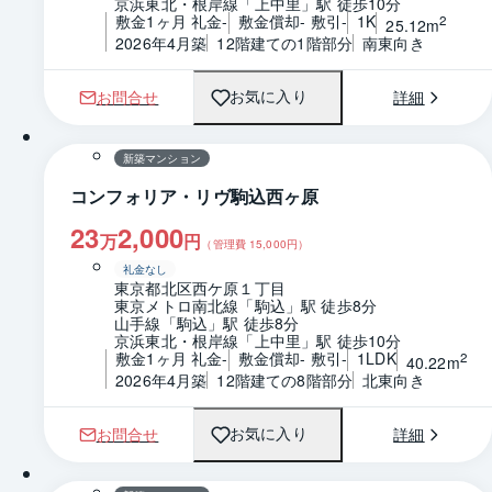
京浜東北・根岸線「上中里」駅 徒歩10分
敷金1ヶ月 礼金-
敷金償却- 敷引-
1K
2
25.12m
2026年4月築
12階建ての1階部分
南東向き
お問合せ
詳細
お気に入り
1 / 0
間取り
新築マンション
コンフォリア・リヴ駒込西ヶ原
23
2,000
万
円
（管理費
15,000
円）
礼金なし
東京都北区西ケ原１丁目
東京メトロ南北線「駒込」駅 徒歩8分
山手線「駒込」駅 徒歩8分
京浜東北・根岸線「上中里」駅 徒歩10分
敷金1ヶ月 礼金-
敷金償却- 敷引-
1LDK
2
40.22m
2026年4月築
12階建ての8階部分
北東向き
お問合せ
詳細
お気に入り
1 / 0
間取り