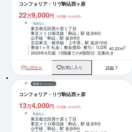
コンフォリア・リヴ駒込西ヶ原
22
9,000
万
円
（管理費
15,000
円）
礼金なし
東京都北区西ケ原１丁目
東京メトロ南北線「駒込」駅 徒歩8分
山手線「駒込」駅 徒歩8分
京浜東北・根岸線「上中里」駅 徒歩10分
敷金1ヶ月 礼金-
敷金償却- 敷引-
1LDK
2
40.22m
2026年4月築
12階建ての4階部分
北東向き
お問合せ
詳細
お気に入り
1 / 0
間取り
新築マンション
コンフォリア・リヴ駒込西ヶ原
13
4,000
万
円
（管理費
10,000
円）
礼金なし
東京都北区西ケ原１丁目
東京メトロ南北線「駒込」駅 徒歩8分
山手線「駒込」駅 徒歩8分