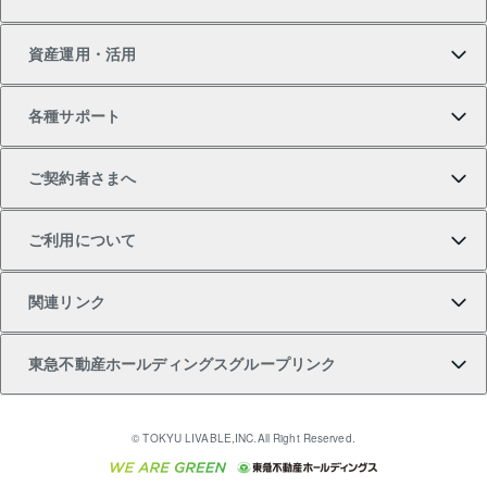
新築一戸建ての購入
スピードAI査定
借りるときの流れ
マンション賃料データ
投資用不動産
不動産お役立ち情報
資産運用・活用
中古一戸建ての購入
不動産売却について
借りるガイド
賃貸管理プラン
事業用不動産
不動産AIアドバイザー Tellus Talk
当社売主リノベーションマンション
各種サポート
一棟リノベーションマンション L`GENTE（ルジェン
土地の購入
不動産査定について
リロケーションについて
マンション投資
マンションライブラリー
等価交換事業
テ）
ご契約者さまへ
不動産購入の流れ
売却サービス
貸すときの流れ
投資用マンション
人気マンションランキング
区分リノベーションマンション Lideas（リディアス）
不動産M&A
シニア向けサポート
ご利用について
投資用一棟レジデンスWELL SQUARE（ウェルスクエ
注目キーワード物件特集
不動産売却の流れ
貸すガイド
マンション一棟
暮らしに役立つ不動産メディア 「Lnote」
アセットマネジメント・出資
相続サポート
ご契約者さまサポートメニュー
ア）
関連リンク
購入ガイド
不動産買換えの流れ
アパート経営
不動産相場・不動産価格情報
不動産小口投資 LEGACIA（レガシア）
リフォームサポート
ご紹介・再契約特典
本人確認に関するお客様へのお願い
東急不動産ホールディングスグループリンク
売却ガイド
アパート投資用物件
不動産売却FAQ
入居者様専用-各種ご案内（賃貸）
金融商品取引について
すまいValue
多言語対応
English
繁体中文
簡体中文
これからご結婚される方に東急百貨店のブライダルク
© TOKYU LIVABLE,INC.All Right Reserved.
収益物件
不動産コラム・ニュース
東急こすもす会「こすもすWeb」
東急リバブル ソーシャルメディアポリシー
東急不動産
ラブ