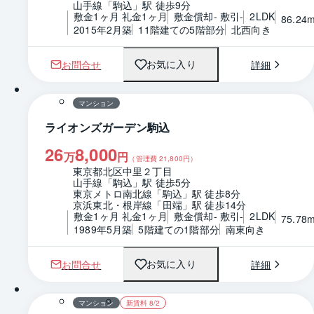
山手線「駒込」駅 徒歩9分
敷金1ヶ月 礼金1ヶ月
敷金償却- 敷引-
2LDK
86.24
2015年2月築
11階建ての5階部分
北西向き
お問合せ
詳細
お気に入り
1 / 0
間取り
マンション
ライオンズガーデン駒込
26
8,000
万
円
（管理費
21,800
円）
東京都北区中里２丁目
山手線「駒込」駅 徒歩5分
東京メトロ南北線「駒込」駅 徒歩8分
京浜東北・根岸線「田端」駅 徒歩14分
敷金1ヶ月 礼金1ヶ月
敷金償却- 敷引-
2LDK
75.78
1989年5月築
5階建ての1階部分
南東向き
お問合せ
詳細
お気に入り
1 / 0
間取り
マンション
新賃料 8/2