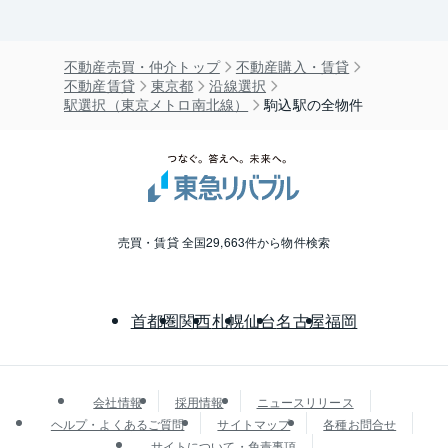
不動産売買・仲介トップ
不動産購入・賃貸
不動産賃貸
東京都
沿線選択
駅選択（東京メトロ南北線）
駒込駅の全物件
売買・賃貸 全国29,663件から物件検索
首都圏
関西
札幌
仙台
名古屋
福岡
会社情報
採用情報
ニュースリリース
ヘルプ・よくあるご質問
サイトマップ
各種お問合せ
サイトについて・免責事項