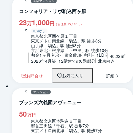
新築マンション
コンフォリア・リヴ駒込西ヶ原
23
1,000
万
円
（管理費
15,000
円）
礼金なし
東京都北区西ケ原１丁目
東京メトロ南北線「駒込」駅 徒歩8分
山手線「駒込」駅 徒歩8分
京浜東北・根岸線「上中里」駅 徒歩10分
敷金1ヶ月 礼金-
敷金償却- 敷引-
1LDK
2
40.22m
2026年4月築
12階建ての6階部分
北東向き
お問合せ
詳細
お気に入り
1 / 0
間取り
マンション
ブランズ六義園アヴェニュー
50
万円
東京都文京区本駒込６丁目
都営三田線「千石」駅 徒歩7分
東京メトロ南北線「駒込」駅 徒歩7分