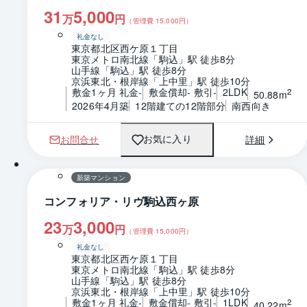
31
5,000
万
円
（管理費
15,000
円）
礼金なし
東京都北区西ケ原１丁目
東京メトロ南北線「駒込」駅 徒歩8分
山手線「駒込」駅 徒歩8分
京浜東北・根岸線「上中里」駅 徒歩10分
敷金1ヶ月 礼金-
敷金償却- 敷引-
2LDK
2
50.88m
2026年4月築
12階建ての12階部分
南西向き
お問合せ
詳細
お気に入り
1 / 0
間取り
新築マンション
コンフォリア・リヴ駒込西ヶ原
23
3,000
万
円
（管理費
15,000
円）
礼金なし
東京都北区西ケ原１丁目
東京メトロ南北線「駒込」駅 徒歩8分
山手線「駒込」駅 徒歩8分
京浜東北・根岸線「上中里」駅 徒歩10分
敷金1ヶ月 礼金-
敷金償却- 敷引-
1LDK
2
40.22m