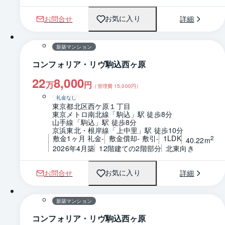
お問合せ
詳細
お気に入り
1 / 0
間取り
新築マンション
コンフォリア・リヴ駒込西ヶ原
22
8,000
万
円
（管理費
15,000
円）
礼金なし
東京都北区西ケ原１丁目
東京メトロ南北線「駒込」駅 徒歩8分
山手線「駒込」駅 徒歩8分
京浜東北・根岸線「上中里」駅 徒歩10分
敷金1ヶ月 礼金-
敷金償却- 敷引-
1LDK
2
40.22m
2026年4月築
12階建ての2階部分
北東向き
お問合せ
詳細
お気に入り
1 / 0
間取り
新築マンション
コンフォリア・リヴ駒込西ヶ原