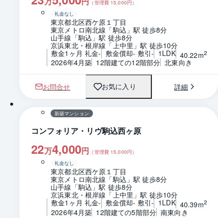
万
円
（管理費
15,000
円）
礼金なし
東京都北区西ケ原１丁目
東京メトロ南北線「駒込」駅 徒歩8分
山手線「駒込」駅 徒歩8分
京浜東北・根岸線「上中里」駅 徒歩10分
敷金1ヶ月 礼金-
敷金償却- 敷引-
1LDK
2
40.22m
2026年4月築
12階建ての12階部分
北東向き
お問合せ
詳細
お気に入り
1 / 0
間取り
新築マンション
コンフォリア・リヴ駒込西ヶ原
22
4,000
万
円
（管理費
15,000
円）
礼金なし
東京都北区西ケ原１丁目
東京メトロ南北線「駒込」駅 徒歩8分
山手線「駒込」駅 徒歩8分
京浜東北・根岸線「上中里」駅 徒歩10分
敷金1ヶ月 礼金-
敷金償却- 敷引-
1LDK
2
40.39m
2026年4月築
12階建ての5階部分
南東向き