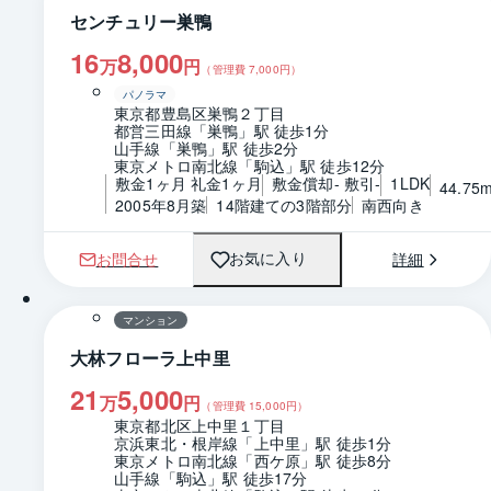
センチュリー巣鴨
16
8,000
万
円
（管理費
7,000
円）
パノラマ
東京都豊島区巣鴨２丁目
都営三田線「巣鴨」駅 徒歩1分
山手線「巣鴨」駅 徒歩2分
東京メトロ南北線「駒込」駅 徒歩12分
敷金1ヶ月 礼金1ヶ月
敷金償却- 敷引-
1LDK
44.75
2005年8月築
14階建ての3階部分
南西向き
お問合せ
詳細
お気に入り
1 / 0
間取り
マンション
大林フローラ上中里
21
5,000
万
円
（管理費
15,000
円）
東京都北区上中里１丁目
京浜東北・根岸線「上中里」駅 徒歩1分
東京メトロ南北線「西ケ原」駅 徒歩8分
山手線「駒込」駅 徒歩17分