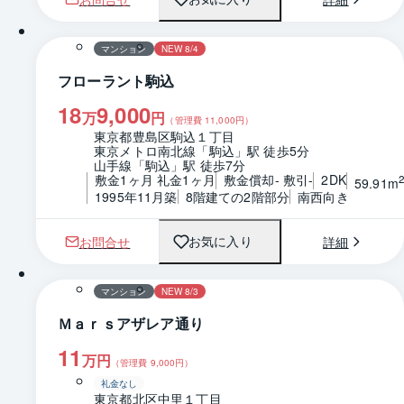
1 / 0
間取り
マンション
NEW 8/4
フローラント駒込
18
9,000
万
円
（管理費
11,000
円）
東京都豊島区駒込１丁目
東京メトロ南北線「駒込」駅 徒歩5分
山手線「駒込」駅 徒歩7分
敷金1ヶ月 礼金1ヶ月
敷金償却- 敷引-
2DK
59.91m
1995年11月築
8階建ての2階部分
南西向き
お問合せ
詳細
お気に入り
1 / 0
間取り
マンション
NEW 8/3
Ｍａｒｓアザレア通り
11
万円
（管理費
9,000
円）
礼金なし
東京都北区中里１丁目