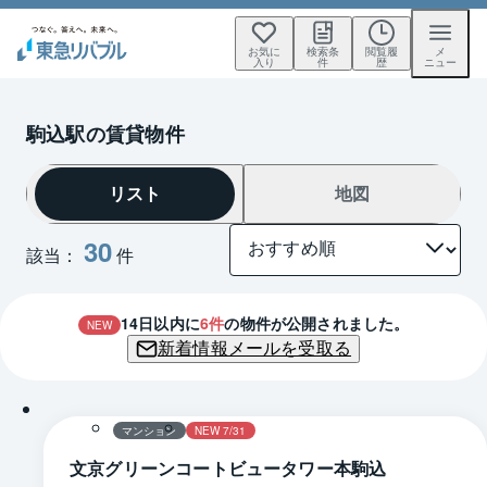
お気に
検索条
閲覧履
メ
入り
件
歴
ニュー
駒込駅の賃貸物件
リスト
地図
30
該当：
件
14
日以内に
6
件
の物件が公開されました。
NEW
新着情報メールを受取る
1 / 0
間取り
マンション
NEW 7/31
文京グリーンコートビュータワー本駒込