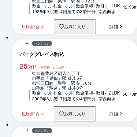
都営三田線「巣鴨」駅 徒歩12分
敷金1ヶ月 礼金1ヶ月
敷金償却- 敷引-
1LDK
42.93
1988年9月築
4階建ての3階部分
南西向き
お問合せ
詳細
お気に入り
1 / 0
間取り
マンション
パークグレイス駒込
25
万円
（管理費
15,000
円）
東京都豊島区駒込４丁目
山手線「巣鴨」駅 徒歩5分
都営三田線「巣鴨」駅 徒歩6分
山手線「駒込」駅 徒歩8分
敷金1ヶ月 礼金1ヶ月
敷金償却- 敷引-
2LDK
56.73
2007年3月築
7階建ての4階部分
南西向き
お問合せ
詳細
お気に入り
1 / 0
間取り
マンション