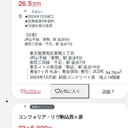
26.5
万円
礼金なし
★2024年12月竣工
★定期借家3年契約
★分譲仕様の賃貸
【交通】
JR山手線「巣鴨」駅 徒歩5分
都営三田線「千石」駅 徒歩7分
東京都豊島区巣鴨１丁目
JR山手線「巣鴨」駅 徒歩5分
都営三田線「千石」駅 徒歩7分
東京メトロ南北線「駒込」駅 徒歩10分
敷金1ヶ月 礼金-
敷金償却- 敷引-
2LDK
2
54.76m
2024年12月築
鉄筋コンクリート造　地上14階建
お問合せ
詳細
お気に入り
1 / 0
間取り
新築マンション
コンフォリア・リヴ駒込西ヶ原
23
5,000