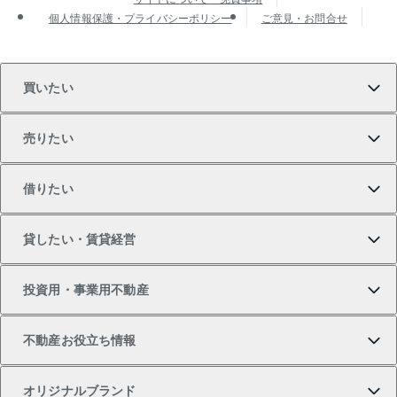
個人情報保護・プライバシーポリシー
ご意見・お問合せ
買いたい
売りたい
買いたいTOP
借りたい
マンションの購入
売りたいTOP
貸したい・賃貸経営
新築・分譲マンションの購入
マンションの売却・査定
借りたいTOP
投資用・事業用不動産
中古マンションの購入
一戸建ての売却・査定
物件を借りる
貸したいTOP
不動産お役立ち情報
一戸建ての購入
土地の売却・査定
オフィス・店舗の賃貸
無料賃料査定
投資用・事業用不動産TOP
オリジナルブランド