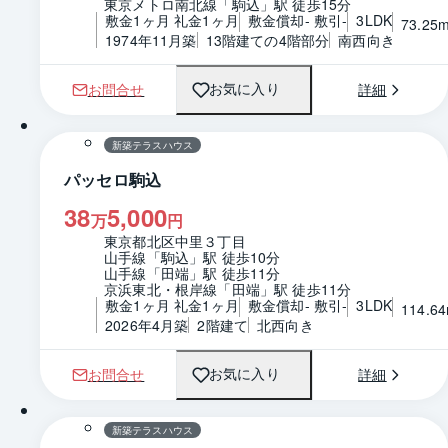
東京メトロ南北線「駒込」駅 徒歩15分
敷金1ヶ月 礼金1ヶ月
敷金償却- 敷引-
3LDK
73.25
1974年11月築
13階建ての4階部分
南西向き
お問合せ
詳細
お気に入り
1 / 0
間取り
新築テラスハウス
パッセロ駒込
38
5,000
万
円
東京都北区中里３丁目
山手線「駒込」駅 徒歩10分
山手線「田端」駅 徒歩11分
京浜東北・根岸線「田端」駅 徒歩11分
敷金1ヶ月 礼金1ヶ月
敷金償却- 敷引-
3LDK
114.6
2026年4月築
2階建て
北西向き
お問合せ
詳細
お気に入り
1 / 0
間取り
新築テラスハウス