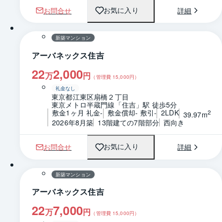
お問合せ
詳細
お気に入り
1 / 0
間取り
新築マンション
アーバネックス住吉
22
2,000
万
円
（管理費
15,000
円）
礼金なし
東京都江東区扇橋２丁目
東京メトロ半蔵門線「住吉」駅 徒歩5分
敷金1ヶ月 礼金-
敷金償却- 敷引-
2LDK
2
39.97m
2026年8月築
13階建ての7階部分
西向き
お問合せ
詳細
お気に入り
1 / 0
間取り
新築マンション
アーバネックス住吉
22
7,000
万
円
（管理費
15,000
円）