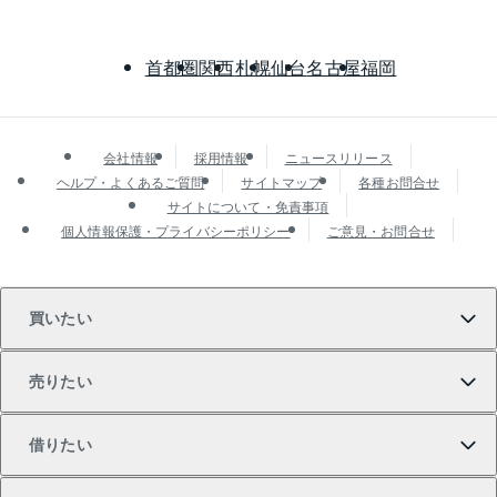
首都圏
関西
札幌
仙台
名古屋
福岡
会社情報
採用情報
ニュースリリース
ヘルプ・よくあるご質問
サイトマップ
各種お問合せ
サイトについて・免責事項
個人情報保護・プライバシーポリシー
ご意見・お問合せ
買いたい
売りたい
買いたいTOP
借りたい
マンションの購入
売りたいTOP