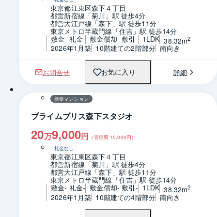
東京都江東区森下４丁目
都営新宿線「菊川」駅 徒歩4分
都営大江戸線「森下」駅 徒歩11分
東京メトロ半蔵門線「住吉」駅 徒歩14分
敷金- 礼金-
敷金償却- 敷引-
1LDK
2
38.32m
2026年1月築
10階建ての2階部分
南向き
お問合せ
詳細
お気に入り
1 / 0
間取り
新築マンション
プライムブリス森下スタジオ
20
9,000
万
円
（管理費
15,000
円）
礼金なし
東京都江東区森下４丁目
都営新宿線「菊川」駅 徒歩4分
都営大江戸線「森下」駅 徒歩11分
東京メトロ半蔵門線「住吉」駅 徒歩14分
敷金- 礼金-
敷金償却- 敷引-
1LDK
2
38.32m
2026年1月築
10階建ての4階部分
南向き