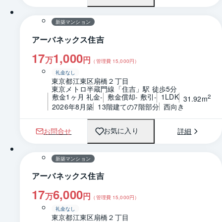
新築マンション
アーバネックス住吉
17
1,000
万
円
（管理費
15,000
円）
礼金なし
東京都江東区扇橋２丁目
東京メトロ半蔵門線「住吉」駅 徒歩5分
敷金1ヶ月 礼金-
敷金償却- 敷引-
1LDK
2
31.92m
2026年8月築
13階建ての7階部分
西向き
お問合せ
詳細
お気に入り
1 / 0
間取り
新築マンション
アーバネックス住吉
17
6,000
万
円
（管理費
15,000
円）
礼金なし
東京都江東区扇橋２丁目