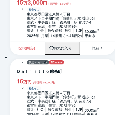
15
3,000
万
円
（管理費
15,000
円）
礼金なし
東京都墨田区江東橋４丁目
東京メトロ半蔵門線「錦糸町」駅 徒歩6分
総武・中央緩行線「錦糸町」駅 徒歩7分
都営新宿線「住吉」駅 徒歩9分
敷金- 礼金-
敷金償却- 敷引-
1DK
2
30.05m
2026年1月築
14階建ての4階部分
東向き
お問合せ
詳細
お気に入り
1 / 0
間取り
新築マンション
NEW 8/5
Ｄａｆｆｉｔｔｏ錦糸町
16
万円
（管理費
15,000
円）
礼金なし
東京都墨田区江東橋４丁目
東京メトロ半蔵門線「錦糸町」駅 徒歩6分
総武・中央緩行線「錦糸町」駅 徒歩7分
都営新宿線「住吉」駅 徒歩9分
敷金- 礼金-
敷金償却- 敷引-
1DK
2
30.05m
2026年1月築
14階建ての13階部分
東向き