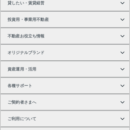
貸したい・賃貸経営
新築・分譲マンションの購入
マンションの売却・査定
借りたいTOP
投資用・事業用不動産
中古マンションの購入
一戸建ての売却・査定
物件を借りる
貸したいTOP
不動産お役立ち情報
一戸建ての購入
土地の売却・査定
オフィス・店舗の賃貸
無料賃料査定
投資用・事業用不動産TOP
オリジナルブランド
新築一戸建ての購入
スピードAI査定
借りるときの流れ
マンション賃料データ
投資用不動産
不動産お役立ち情報
資産運用・活用
中古一戸建ての購入
不動産売却について
借りるガイド
賃貸管理プラン
事業用不動産
不動産AIアドバイザー Tellus Talk
当社売主リノベーションマンション
各種サポート
一棟リノベーションマンション L`GENTE（ルジェン
土地の購入
不動産査定について
リロケーションについて
マンション投資
マンションライブラリー
等価交換事業
テ）
ご契約者さまへ
不動産購入の流れ
売却サービス
貸すときの流れ
投資用マンション
人気マンションランキング
区分リノベーションマンション Lideas（リディアス）
不動産M&A
シニア向けサポート
ご利用について
投資用一棟レジデンスWELL SQUARE（ウェルスクエ
注目キーワード物件特集
不動産売却の流れ
貸すガイド
マンション一棟
暮らしに役立つ不動産メディア 「Lnote」
アセットマネジメント・出資
相続サポート
ご契約者さまサポートメニュー
ア）