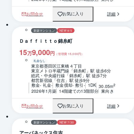
お問合せ
詳細
お気に入り
1 / 0
間取り
新築マンション
NEW 8/5
Ｄａｆｆｉｔｔｏ錦糸町
15
9,000
万
円
（管理費
15,000
円）
礼金なし
東京都墨田区江東橋４丁目
東京メトロ半蔵門線「錦糸町」駅 徒歩6分
総武・中央緩行線「錦糸町」駅 徒歩7分
都営新宿線「住吉」駅 徒歩9分
敷金- 礼金-
敷金償却- 敷引-
1DK
2
30.05m
2026年1月築
14階建ての13階部分
東向き
お問合せ
詳細
お気に入り
1 / 0
間取り
新築マンション
NEW 7/30
アーバネックス住吉