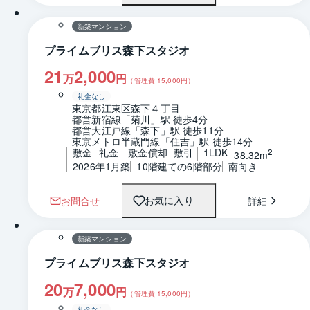
新築マンション
プライムブリス森下スタジオ
21
2,000
万
円
（管理費
15,000
円）
礼金なし
東京都江東区森下４丁目
都営新宿線「菊川」駅 徒歩4分
都営大江戸線「森下」駅 徒歩11分
東京メトロ半蔵門線「住吉」駅 徒歩14分
敷金- 礼金-
敷金償却- 敷引-
1LDK
2
38.32m
2026年1月築
10階建ての6階部分
南向き
お問合せ
詳細
お気に入り
1 / 0
間取り
新築マンション
プライムブリス森下スタジオ
20
7,000
万
円
（管理費
15,000
円）
礼金なし