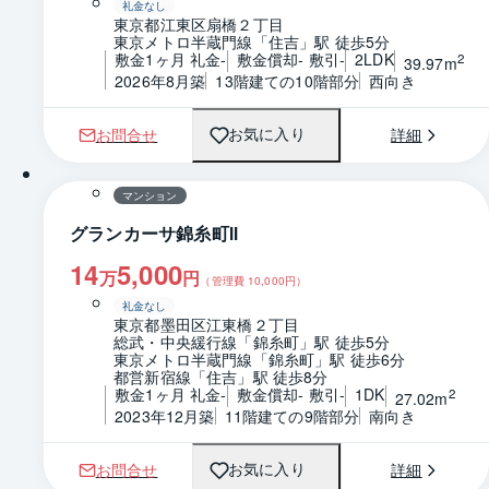
礼金なし
東京都江東区扇橋２丁目
東京メトロ半蔵門線「住吉」駅 徒歩5分
敷金1ヶ月 礼金-
敷金償却- 敷引-
2LDK
2
39.97m
2026年8月築
13階建ての10階部分
西向き
お問合せ
詳細
お気に入り
1 / 0
間取り
マンション
グランカーサ錦糸町Ⅱ
14
5,000
万
円
（管理費
10,000
円）
礼金なし
東京都墨田区江東橋２丁目
総武・中央緩行線「錦糸町」駅 徒歩5分
東京メトロ半蔵門線「錦糸町」駅 徒歩6分
都営新宿線「住吉」駅 徒歩8分
敷金1ヶ月 礼金-
敷金償却- 敷引-
1DK
2
27.02m
2023年12月築
11階建ての9階部分
南向き
お問合せ
詳細
お気に入り
1 / 0
間取り