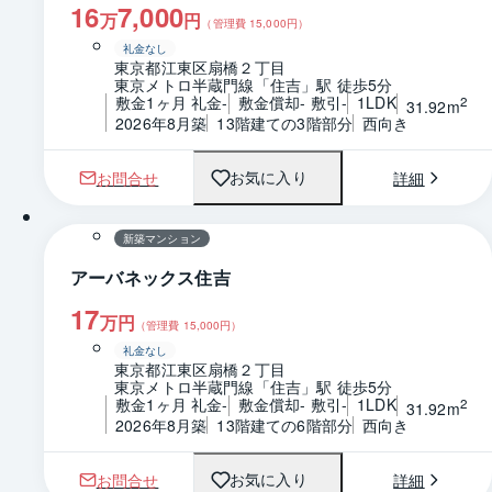
16
7,000
万
円
（管理費
15,000
円）
礼金なし
東京都江東区扇橋２丁目
東京メトロ半蔵門線「住吉」駅 徒歩5分
敷金1ヶ月 礼金-
敷金償却- 敷引-
1LDK
2
31.92m
2026年8月築
13階建ての3階部分
西向き
お問合せ
詳細
お気に入り
1 / 0
間取り
新築マンション
アーバネックス住吉
17
万円
（管理費
15,000
円）
礼金なし
東京都江東区扇橋２丁目
東京メトロ半蔵門線「住吉」駅 徒歩5分
敷金1ヶ月 礼金-
敷金償却- 敷引-
1LDK
2
31.92m
2026年8月築
13階建ての6階部分
西向き
お問合せ
詳細
お気に入り
1 / 0
間取り