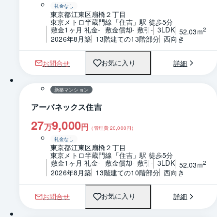
礼金なし
東京都江東区扇橋２丁目
東京メトロ半蔵門線「住吉」駅 徒歩5分
敷金1ヶ月 礼金-
敷金償却- 敷引-
3LDK
2
52.03m
2026年8月築
13階建ての13階部分
西向き
お問合せ
詳細
お気に入り
1 / 0
間取り
新築マンション
アーバネックス住吉
27
9,000
万
円
（管理費
20,000
円）
礼金なし
東京都江東区扇橋２丁目
東京メトロ半蔵門線「住吉」駅 徒歩5分
敷金1ヶ月 礼金-
敷金償却- 敷引-
3LDK
2
52.03m
2026年8月築
13階建ての10階部分
西向き
お問合せ
詳細
お気に入り
1 / 0
間取り