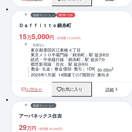
1 / 0
間取り
新築マンション
NEW 7/26
Ｄａｆｆｉｔｔｏ錦糸町
15
5,000
万
円
（管理費
15,000
円）
礼金なし
東京都墨田区江東橋４丁目
東京メトロ半蔵門線「錦糸町」駅 徒歩6分
総武・中央緩行線「錦糸町」駅 徒歩7分
都営新宿線「住吉」駅 徒歩9分
敷金- 礼金-
敷金償却- 敷引-
1DK
2
30.05m
2026年1月築
14階建ての7階部分
東向き
お問合せ
詳細
お気に入り
1 / 0
間取り
新築マンション
アーバネックス住吉
29
万円
（管理費
20,000
円）