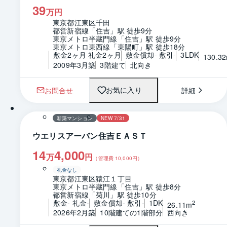
39
万円
東京都江東区千田
都営新宿線「住吉」駅 徒歩9分
東京メトロ半蔵門線「住吉」駅 徒歩9分
東京メトロ東西線「東陽町」駅 徒歩18分
敷金2ヶ月 礼金2ヶ月
敷金償却- 敷引-
3LDK
130.3
2009年3月築
3階建て
北向き
お問合せ
詳細
お気に入り
1 / 0
間取り
新築マンション
NEW 7/31
ウエリスアーバン住吉ＥＡＳＴ
14
4,000
万
円
（管理費
10,000
円）
礼金なし
東京都江東区猿江１丁目
東京メトロ半蔵門線「住吉」駅 徒歩8分
都営新宿線「菊川」駅 徒歩10分
敷金- 礼金-
敷金償却- 敷引-
1DK
2
26.11m
2026年2月築
10階建ての1階部分
西向き