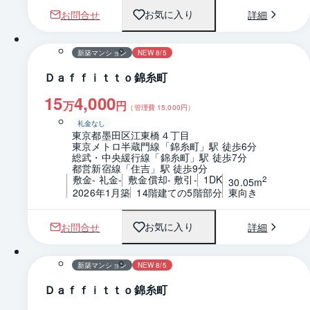
お問合せ
詳細
お気に入り
1 / 0
間取り
新築マンション
NEW 8/5
Ｄａｆｆｉｔｔｏ錦糸町
15
4,000
万
円
（管理費
15,000
円）
礼金なし
東京都墨田区江東橋４丁目
東京メトロ半蔵門線「錦糸町」駅 徒歩6分
総武・中央緩行線「錦糸町」駅 徒歩7分
都営新宿線「住吉」駅 徒歩9分
敷金- 礼金-
敷金償却- 敷引-
1DK
2
30.05m
2026年1月築
14階建ての5階部分
東向き
お問合せ
詳細
お気に入り
1 / 0
間取り
新築マンション
NEW 8/5
Ｄａｆｆｉｔｔｏ錦糸町