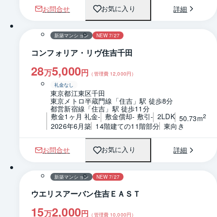
お問合せ
詳細
お気に入り
1 / 0
間取り
新築マンション
NEW 7/27
コンフォリア・リヴ住吉千田
28
5,000
万
円
（管理費
12,000
円）
礼金なし
東京都江東区千田
東京メトロ半蔵門線「住吉」駅 徒歩8分
都営新宿線「住吉」駅 徒歩11分
敷金1ヶ月 礼金-
敷金償却- 敷引-
2LDK
2
50.73m
2026年6月築
14階建ての11階部分
東向き
お問合せ
詳細
お気に入り
1 / 0
間取り
新築マンション
NEW 7/27
ウエリスアーバン住吉ＥＡＳＴ
15
2,000
万
円
（管理費
10,000
円）