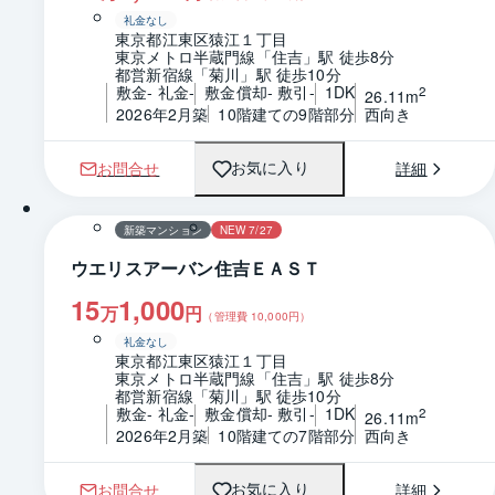
礼金なし
東京都江東区猿江１丁目
東京メトロ半蔵門線「住吉」駅 徒歩8分
都営新宿線「菊川」駅 徒歩10分
敷金- 礼金-
敷金償却- 敷引-
1DK
2
26.11m
2026年2月築
10階建ての9階部分
西向き
お問合せ
詳細
お気に入り
1 / 0
間取り
新築マンション
NEW 7/27
ウエリスアーバン住吉ＥＡＳＴ
15
1,000
万
円
（管理費
10,000
円）
礼金なし
東京都江東区猿江１丁目
東京メトロ半蔵門線「住吉」駅 徒歩8分
都営新宿線「菊川」駅 徒歩10分
敷金- 礼金-
敷金償却- 敷引-
1DK
2
26.11m
2026年2月築
10階建ての7階部分
西向き
お問合せ
詳細
お気に入り