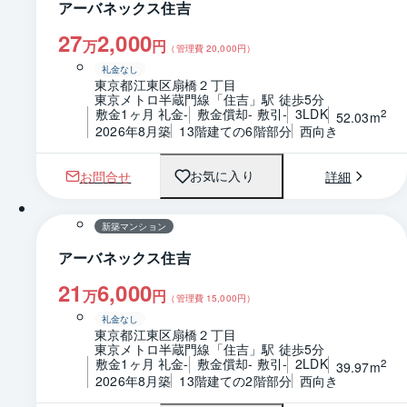
アーバネックス住吉
27
2,000
万
円
（管理費
20,000
円）
礼金なし
東京都江東区扇橋２丁目
東京メトロ半蔵門線「住吉」駅 徒歩5分
敷金1ヶ月 礼金-
敷金償却- 敷引-
3LDK
2
52.03m
2026年8月築
13階建ての6階部分
西向き
お問合せ
詳細
お気に入り
1 / 0
間取り
新築マンション
アーバネックス住吉
21
6,000
万
円
（管理費
15,000
円）
礼金なし
東京都江東区扇橋２丁目
東京メトロ半蔵門線「住吉」駅 徒歩5分
敷金1ヶ月 礼金-
敷金償却- 敷引-
2LDK
2
39.97m
2026年8月築
13階建ての2階部分
西向き