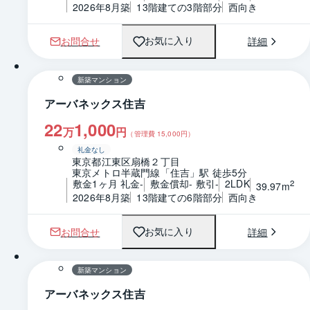
2026年8月築
13階建ての3階部分
西向き
お問合せ
詳細
お気に入り
1 / 0
間取り
新築マンション
アーバネックス住吉
22
1,000
万
円
（管理費
15,000
円）
礼金なし
東京都江東区扇橋２丁目
東京メトロ半蔵門線「住吉」駅 徒歩5分
敷金1ヶ月 礼金-
敷金償却- 敷引-
2LDK
2
39.97m
2026年8月築
13階建ての6階部分
西向き
お問合せ
詳細
お気に入り
1 / 0
間取り
新築マンション
アーバネックス住吉