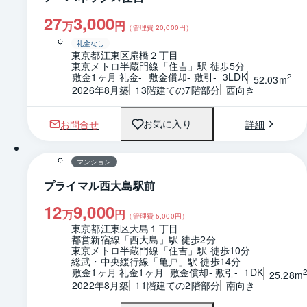
27
3,000
万
円
（管理費
20,000
円）
礼金なし
東京都江東区扇橋２丁目
東京メトロ半蔵門線「住吉」駅 徒歩5分
敷金1ヶ月 礼金-
敷金償却- 敷引-
3LDK
2
52.03m
2026年8月築
13階建ての7階部分
西向き
お問合せ
詳細
お気に入り
1 / 0
間取り
マンション
プライマル西大島駅前
12
9,000
万
円
（管理費
5,000
円）
東京都江東区大島１丁目
都営新宿線「西大島」駅 徒歩2分
東京メトロ半蔵門線「住吉」駅 徒歩10分
総武・中央緩行線「亀戸」駅 徒歩14分
敷金1ヶ月 礼金1ヶ月
敷金償却- 敷引-
1DK
25.28m
2022年8月築
11階建ての2階部分
南向き