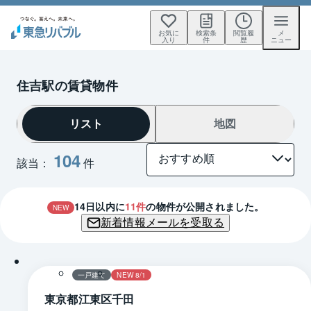
お気に
検索条
閲覧履
メ
入り
件
歴
ニュー
住吉駅の賃貸物件
リスト
地図
104
該当：
件
14
日以内に
11
件
の物件が公開されました。
NEW
新着情報メールを受取る
1 / 0
間取り
一戸建て
NEW 8/1
東京都江東区千田