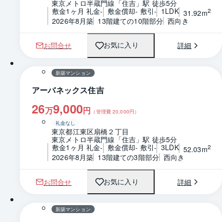
東京メトロ半蔵門線「住吉」駅 徒歩5分
敷金1ヶ月 礼金-
敷金償却- 敷引-
1LDK
2
31.92m
2026年8月築
13階建ての10階部分
西向き
お問合せ
詳細
お気に入り
1 / 0
間取り
新築マンション
アーバネックス住吉
26
9,000
万
円
（管理費
20,000
円）
礼金なし
東京都江東区扇橋２丁目
東京メトロ半蔵門線「住吉」駅 徒歩5分
敷金1ヶ月 礼金-
敷金償却- 敷引-
3LDK
2
52.03m
2026年8月築
13階建ての3階部分
西向き
お問合せ
詳細
お気に入り
1 / 0
間取り
新築マンション