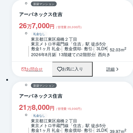
新築マンション
アーバネックス住吉
26
7,000
万
円
（管理費
20,000
円）
礼金なし
東京都江東区扇橋２丁目
東京メトロ半蔵門線「住吉」駅 徒歩5分
敷金1ヶ月 礼金-
敷金償却- 敷引-
3LDK
2
52.03m
2026年8月築
13階建ての2階部分
西向き
お問合せ
詳細
お気に入り
1 / 0
間取り
新築マンション
アーバネックス住吉
21
8,000
万
円
（管理費
15,000
円）
礼金なし
東京都江東区扇橋２丁目
東京メトロ半蔵門線「住吉」駅 徒歩5分
敷金1ヶ月 礼金-
敷金償却- 敷引-
2LDK
2
39.97m