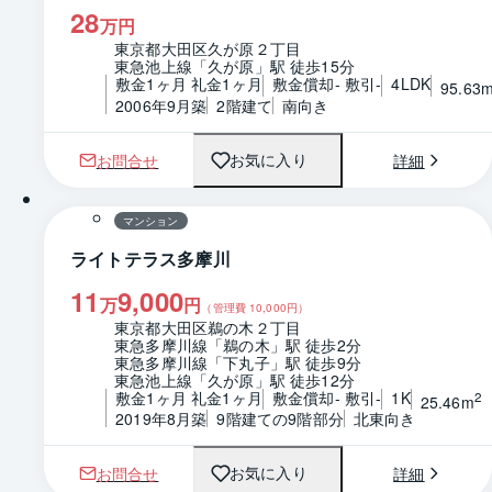
28
万円
東京都大田区久が原２丁目
東急池上線「久が原」駅 徒歩15分
敷金1ヶ月 礼金1ヶ月
敷金償却- 敷引-
4LDK
95.63
2006年9月築
2階建て
南向き
お問合せ
詳細
お気に入り
1 / 0
間取り
マンション
ライトテラス多摩川
11
9,000
万
円
（管理費
10,000
円）
東京都大田区鵜の木２丁目
東急多摩川線「鵜の木」駅 徒歩2分
東急多摩川線「下丸子」駅 徒歩9分
東急池上線「久が原」駅 徒歩12分
敷金1ヶ月 礼金1ヶ月
敷金償却- 敷引-
1K
2
25.46m
2019年8月築
9階建ての9階部分
北東向き
お問合せ
詳細
お気に入り
1 / 0
間取り