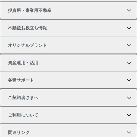
投資用・事業用不動産
中古マンションの購入
一戸建ての売却・査定
物件を借りる
貸したいTOP
不動産お役立ち情報
一戸建ての購入
土地の売却・査定
オフィス・店舗の賃貸
無料賃料査定
投資用・事業用不動産TOP
オリジナルブランド
新築一戸建ての購入
スピードAI査定
借りるときの流れ
マンション賃料データ
投資用不動産
不動産お役立ち情報
資産運用・活用
中古一戸建ての購入
不動産売却について
借りるガイド
賃貸管理プラン
事業用不動産
不動産AIアドバイザー Tellus Talk
当社売主リノベーションマンション
各種サポート
一棟リノベーションマンション L`GENTE（ルジェン
土地の購入
不動産査定について
リロケーションについて
マンション投資
マンションライブラリー
等価交換事業
テ）
ご契約者さまへ
不動産購入の流れ
売却サービス
貸すときの流れ
投資用マンション
人気マンションランキング
区分リノベーションマンション Lideas（リディアス）
不動産M&A
シニア向けサポート
ご利用について
投資用一棟レジデンスWELL SQUARE（ウェルスクエ
注目キーワード物件特集
不動産売却の流れ
貸すガイド
マンション一棟
暮らしに役立つ不動産メディア 「Lnote」
アセットマネジメント・出資
相続サポート
ご契約者さまサポートメニュー
ア）
関連リンク
購入ガイド
不動産買換えの流れ
アパート経営
不動産相場・不動産価格情報
不動産小口投資 LEGACIA（レガシア）
リフォームサポート
ご紹介・再契約特典
本人確認に関するお客様へのお願い