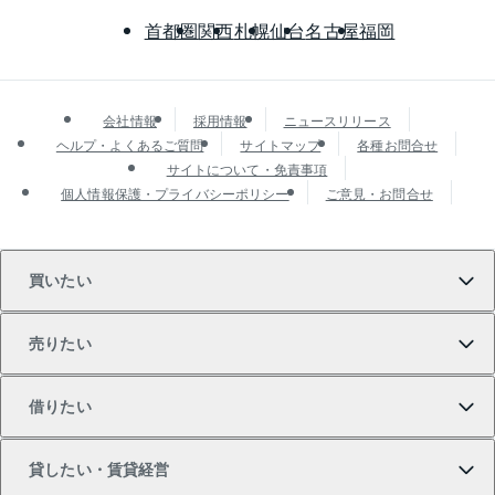
首都圏
関西
札幌
仙台
名古屋
福岡
会社情報
採用情報
ニュースリリース
ヘルプ・よくあるご質問
サイトマップ
各種お問合せ
サイトについて・免責事項
個人情報保護・プライバシーポリシー
ご意見・お問合せ
買いたい
売りたい
買いたいTOP
借りたい
マンションの購入
売りたいTOP
貸したい・賃貸経営
新築・分譲マンションの購入
マンションの売却・査定
借りたいTOP