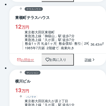
テラスハウス
東嶺町テラスハウス
12
万円
東京都大田区東嶺町
東急池上線「御嶽山」駅 徒歩7分
東急池上線「久が原」駅 徒歩7分
敷金1ヶ月 礼金1ヶ月
敷金償却- 敷引-
2K
2
36.43m
1985年7月築
2階建て
南東向き
お問合せ
詳細
お気に入り
1 / 0
間取り
マンション
横川ビル
13
万円
パノラマ
東京都大田区南久が原２丁目
東急池上線「久が原」駅 徒歩1分