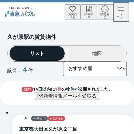
お気に
検索条
閲覧履
メ
入り
件
歴
ニュー
久が原駅の賃貸物件
リスト
地図
4
該当：
件
14
日以内に
1
件
の物件が公開されました。
NEW
新着情報メールを受取る
1 / 0
間取り
一戸建て
NEW 8/8
東京都大田区久が原２丁目