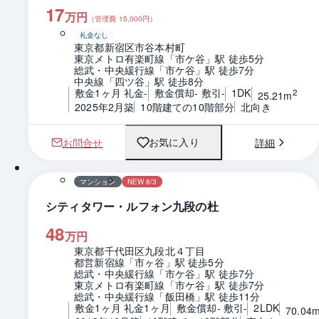
17
万円
（管理費
15,000
円）
礼金なし
東京都新宿区市谷本村町
東京メトロ有楽町線「市ケ谷」駅 徒歩5分
総武・中央緩行線「市ケ谷」駅 徒歩7分
中央線「四ツ谷」駅 徒歩8分
敷金1ヶ月 礼金-
敷金償却- 敷引-
1DK
2
25.21m
2025年2月築
10階建ての10階部分
北向き
お問合せ
詳細
お気に入り
1 / 0
間取り
マンション
NEW 8/3
シティタワー・ルフォン九段の杜
48
万円
東京都千代田区九段北４丁目
都営新宿線「市ヶ谷」駅 徒歩5分
総武・中央緩行線「市ケ谷」駅 徒歩7分
東京メトロ有楽町線「市ケ谷」駅 徒歩7分
総武・中央緩行線「飯田橋」駅 徒歩11分
敷金1ヶ月 礼金1ヶ月
敷金償却- 敷引-
2LDK
70.04