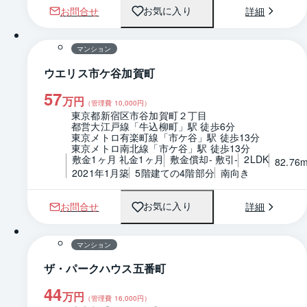
お問合せ
詳細
お気に入り
1 / 0
間取り
マンション
ウエリス市ケ谷加賀町
57
万円
（管理費
10,000
円）
東京都新宿区市谷加賀町２丁目
都営大江戸線「牛込柳町」駅 徒歩6分
東京メトロ有楽町線「市ケ谷」駅 徒歩13分
東京メトロ南北線「市ケ谷」駅 徒歩13分
敷金1ヶ月 礼金1ヶ月
敷金償却- 敷引-
2LDK
82.76
2021年1月築
5階建ての4階部分
南向き
お問合せ
詳細
お気に入り
1 / 0
間取り
マンション
ザ・パークハウス五番町
44
万円
（管理費
16,000
円）