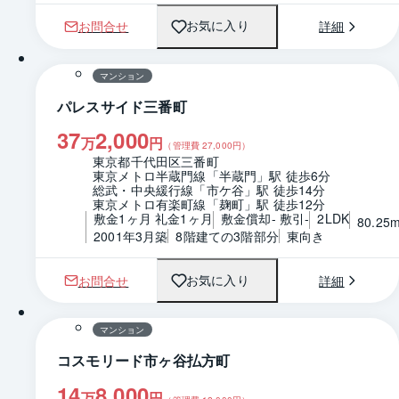
お問合せ
詳細
お気に入り
1 / 0
間取り
マンション
パレスサイド三番町
37
2,000
万
円
（管理費
27,000
円）
東京都千代田区三番町
東京メトロ半蔵門線「半蔵門」駅 徒歩6分
総武・中央緩行線「市ケ谷」駅 徒歩14分
東京メトロ有楽町線「麹町」駅 徒歩12分
敷金1ヶ月 礼金1ヶ月
敷金償却- 敷引-
2LDK
80.25
2001年3月築
8階建ての3階部分
東向き
お問合せ
詳細
お気に入り
1 / 0
マンション
コスモリード市ヶ谷払方町
14
8,000
万
円