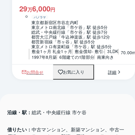
29
6,000
万
円
パノラマ
東京都新宿区市谷左内町
東京メトロ南北線「市ケ谷」駅 徒歩5分
総武・中央緩行線「市ケ谷」駅 徒歩7分
都営大江戸線「牛込神楽坂」駅 徒歩12分
都営新宿線「市ヶ谷」駅 徒歩5分
東京メトロ有楽町線「市ケ谷」駅 徒歩5分
敷金1ヶ月 礼金1ヶ月
敷金償却- 敷引-
3LDK
70.00
1997年8月築
6階建ての1階部分
南東向き
お問合せ
詳細
お気に入り
沿線・駅：
総武・中央緩行線 市ケ谷
借りたい：
中古マンション、新築マンション、中古一