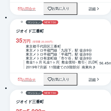
お問合せ
詳細
お気に入り
1 / 0
間取り
マンション
NEW 7/30
ジオイド三番町
35
万円
（管理費
20,000
円）
東京都千代田区三番町
東京メトロ半蔵門線「九段下」駅 徒歩9分
東京メトロ半蔵門線「半蔵門」駅 徒歩9分
東京メトロ有楽町線「市ケ谷」駅 徒歩9分
敷金1ヶ月 礼金1ヶ月
敷金償却- 敷引-
2LDK
56.45
2019年7月築
11階建ての3階部分
南東向き
お問合せ
詳細
お気に入り
1 / 0
間取り
マンション
NEW 7/30
ジオイド三番町
35
5,000