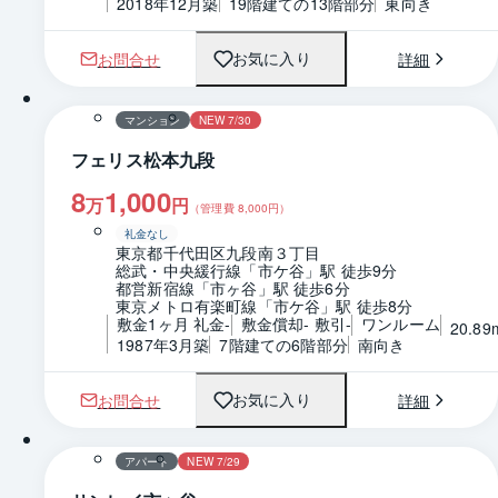
2018年12月築
19階建ての13階部分
東向き
お問合せ
詳細
お気に入り
1 / 0
間取り
マンション
NEW 7/30
フェリス松本九段
8
1,000
万
円
（管理費
8,000
円）
礼金なし
東京都千代田区九段南３丁目
総武・中央緩行線「市ケ谷」駅 徒歩9分
都営新宿線「市ヶ谷」駅 徒歩6分
東京メトロ有楽町線「市ケ谷」駅 徒歩8分
敷金1ヶ月 礼金-
敷金償却- 敷引-
ワンルーム
20.89
1987年3月築
7階建ての6階部分
南向き
お問合せ
詳細
お気に入り
1 / 0
間取り
アパート
NEW 7/29