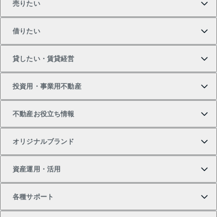
売りたい
買いたいTOP
借りたい
マンションの購入
売りたいTOP
貸したい・賃貸経営
新築・分譲マンションの購入
マンションの売却・査定
借りたいTOP
投資用・事業用不動産
中古マンションの購入
一戸建ての売却・査定
物件を借りる
貸したいTOP
不動産お役立ち情報
一戸建ての購入
土地の売却・査定
オフィス・店舗の賃貸
無料賃料査定
投資用・事業用不動産TOP
オリジナルブランド
新築一戸建ての購入
スピードAI査定
借りるときの流れ
マンション賃料データ
投資用不動産
不動産お役立ち情報
資産運用・活用
中古一戸建ての購入
不動産売却について
借りるガイド
賃貸管理プラン
事業用不動産
不動産AIアドバイザー Tellus Talk
当社売主リノベーションマンション
各種サポート
一棟リノベーションマンション L`GENTE（ルジェン
土地の購入
不動産査定について
リロケーションについて
マンション投資
マンションライブラリー
等価交換事業
テ）