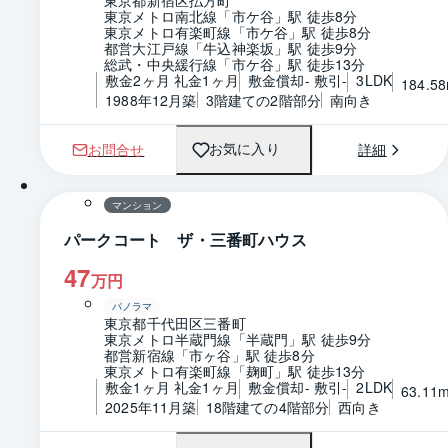
東京都新宿区払方町
東京メトロ南北線「市ケ谷」駅 徒歩8分
東京メトロ有楽町線「市ケ谷」駅 徒歩8分
都営大江戸線「牛込神楽坂」駅 徒歩9分
総武・中央緩行線「市ケ谷」駅 徒歩13分
敷金2ヶ月 礼金1ヶ月
敷金償却- 敷引-
3LDK
184.5
1988年12月築
3階建ての2階部分
南向き
お問合せ
詳細
お気に入り
1 / 0
間取り
マンション
パークコート ザ・三番町ハウス
47
万円
パノラマ
東京都千代田区三番町
東京メトロ半蔵門線「半蔵門」駅 徒歩9分
都営新宿線「市ヶ谷」駅 徒歩8分
東京メトロ有楽町線「麹町」駅 徒歩13分
敷金1ヶ月 礼金1ヶ月
敷金償却- 敷引-
2LDK
63.11
2025年11月築
18階建ての4階部分
西向き