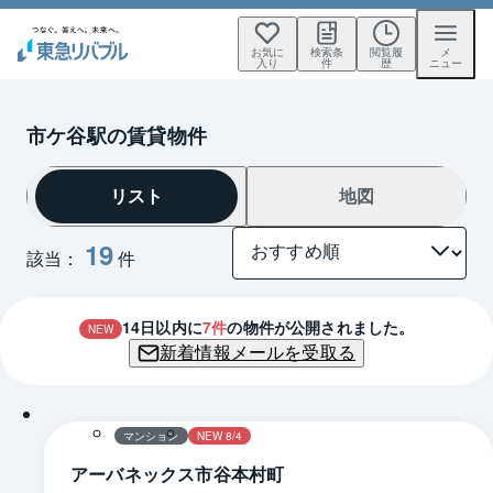
お気に
検索条
閲覧履
メ
入り
件
歴
ニュー
市ケ谷駅の賃貸物件
リスト
地図
19
該当：
件
14
日以内に
7
件
の物件が公開されました。
NEW
新着情報メールを受取る
1 / 0
間取り
マンション
NEW 8/4
アーバネックス市谷本村町