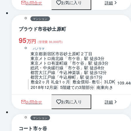
お問合せ
詳細
お気に入り
1 / 0
間取り
マンション
プラウド市谷砂土原町
95
万円
（管理費
30,000
円）
パノラマ
東京都新宿区市谷砂土原町２丁目
東京メトロ南北線「市ケ谷」駅 徒歩3分
東京メトロ有楽町線「市ケ谷」駅 徒歩3分
総武・中央緩行線「市ケ谷」駅 徒歩8分
都営大江戸線「牛込神楽坂」駅 徒歩12分
都営大江戸線「牛込柳町」駅 徒歩17分
敷金2ヶ月 礼金1ヶ月
敷金償却- 敷引-
3LDK
109.4
2018年12月築
5階建ての3階部分
南東向き
お問合せ
詳細
お気に入り
1 / 0
間取り
マンション
コート市ヶ谷