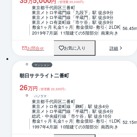
万
円
（管理費
20,000
円）
東京都千代田区三番町
東京メトロ半蔵門線「九段下」駅 徒歩9分
東京メトロ半蔵門線「半蔵門」駅 徒歩9分
東京メトロ有楽町線「市ケ谷」駅 徒歩9分
敷金1ヶ月 礼金1ヶ月
敷金償却- 敷引-
2LDK
56.45
2019年7月築
11階建ての5階部分
南東向き
お問合せ
詳細
お気に入り
1 / 0
間取り
マンション
朝日サテライト二番町
26
万円
（管理費
22,330
円）
パノラマ
東京都千代田区二番町
東京メトロ有楽町線「麹町」駅 徒歩4分
東京メトロ半蔵門線「半蔵門」駅 徒歩4分
総武・中央緩行線「市ケ谷」駅 徒歩10分
敷金1ヶ月 礼金1ヶ月
敷金償却- 敷引-
1LDK
52.15
1997年4月築
10階建ての3階部分
南西向き