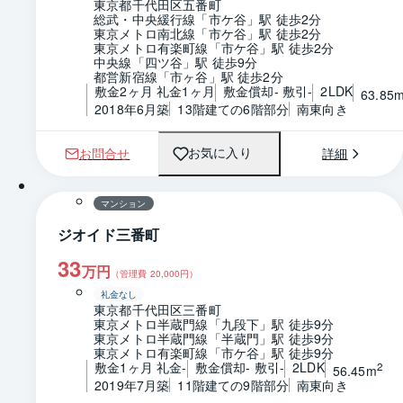
東京都千代田区五番町
総武・中央緩行線「市ケ谷」駅 徒歩2分
東京メトロ南北線「市ケ谷」駅 徒歩2分
東京メトロ有楽町線「市ケ谷」駅 徒歩2分
中央線「四ツ谷」駅 徒歩9分
都営新宿線「市ヶ谷」駅 徒歩2分
敷金2ヶ月 礼金1ヶ月
敷金償却- 敷引-
2LDK
63.85
2018年6月築
13階建ての6階部分
南東向き
お問合せ
詳細
お気に入り
1 / 0
間取り
マンション
ジオイド三番町
33
万円
（管理費
20,000
円）
礼金なし
東京都千代田区三番町
東京メトロ半蔵門線「九段下」駅 徒歩9分
東京メトロ半蔵門線「半蔵門」駅 徒歩9分
東京メトロ有楽町線「市ケ谷」駅 徒歩9分
敷金1ヶ月 礼金-
敷金償却- 敷引-
2LDK
2
56.45m
2019年7月築
11階建ての9階部分
南東向き