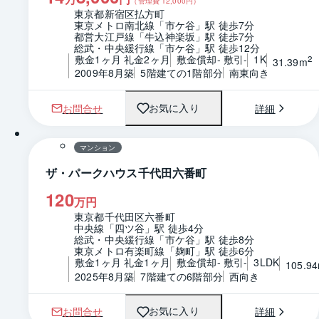
（管理費
12,000
円）
東京都新宿区払方町
東京メトロ南北線「市ケ谷」駅 徒歩7分
都営大江戸線「牛込神楽坂」駅 徒歩7分
総武・中央緩行線「市ケ谷」駅 徒歩12分
敷金1ヶ月 礼金2ヶ月
敷金償却- 敷引-
1K
2
31.39m
2009年8月築
5階建ての1階部分
南東向き
お問合せ
詳細
お気に入り
1 / 0
間取り
マンション
ザ・パークハウス千代田六番町
120
万円
東京都千代田区六番町
中央線「四ツ谷」駅 徒歩4分
総武・中央緩行線「市ケ谷」駅 徒歩8分
東京メトロ有楽町線「麹町」駅 徒歩6分
敷金1ヶ月 礼金1ヶ月
敷金償却- 敷引-
3LDK
105.9
2025年8月築
7階建ての6階部分
西向き
お問合せ
詳細
お気に入り
1 / 0
間取り