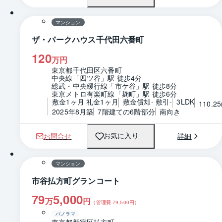
マンション
ザ・パークハウス千代田六番町
120
万円
東京都千代田区六番町
中央線「四ツ谷」駅 徒歩4分
総武・中央緩行線「市ケ谷」駅 徒歩8分
東京メトロ有楽町線「麹町」駅 徒歩6分
敷金1ヶ月 礼金1ヶ月
敷金償却- 敷引-
3LDK
110.2
2025年8月築
7階建ての6階部分
南向き
お問合せ
詳細
お気に入り
1 / 0
間取り
マンション
市谷払方町グランコート
79
5,000
万
円
（管理費
79,500
円）
パノラマ