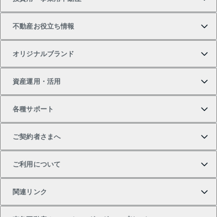
中古マンションの購入
一戸建ての売却・査定
物件を借りる
貸したいTOP
不動産お役立ち情報
一戸建ての購入
土地の売却・査定
オフィス・店舗の賃貸
無料賃料査定
投資用・事業用不動産TOP
オリジナルブランド
新築一戸建ての購入
スピードAI査定
借りるときの流れ
マンション賃料データ
投資用不動産
不動産お役立ち情報
資産運用・活用
中古一戸建ての購入
不動産売却について
借りるガイド
賃貸管理プラン
事業用不動産
不動産AIアドバイザー Tellus Talk
当社売主リノベーションマンション
各種サポート
一棟リノベーションマンション L`GENTE（ルジェン
土地の購入
不動産査定について
リロケーションについて
マンション投資
マンションライブラリー
等価交換事業
テ）
ご契約者さまへ
不動産購入の流れ
売却サービス
貸すときの流れ
投資用マンション
人気マンションランキング
区分リノベーションマンション Lideas（リディアス）
不動産M&A
シニア向けサポート
ご利用について
投資用一棟レジデンスWELL SQUARE（ウェルスクエ
注目キーワード物件特集
不動産売却の流れ
貸すガイド
マンション一棟
暮らしに役立つ不動産メディア 「Lnote」
アセットマネジメント・出資
相続サポート
ご契約者さまサポートメニュー
ア）
関連リンク
購入ガイド
不動産買換えの流れ
アパート経営
不動産相場・不動産価格情報
不動産小口投資 LEGACIA（レガシア）
リフォームサポート
ご紹介・再契約特典
本人確認に関するお客様へのお願い