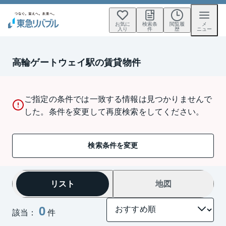
お気に
検索条
閲覧履
メ
入り
件
歴
ニュー
高輪ゲートウェイ駅の賃貸物件
ご指定の条件では一致する情報は見つかりませんで
した。条件を変更して再度検索をしてください。
検索条件を変更
リスト
地図
0
該当：
件