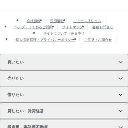
会社情報
採用情報
ニュースリリース
ヘルプ・よくあるご質問
サイトマップ
各種お問合せ
サイトについて・免責事項
個人情報保護・プライバシーポリシー
ご意見・お問合せ
買いたい
売りたい
買いたいTOP
借りたい
マンションの購入
売りたいTOP
貸したい・賃貸経営
新築・分譲マンションの購入
マンションの売却・査定
借りたいTOP
投資用・事業用不動産