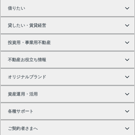
借りたい
マンションの購入
売りたいTOP
貸したい・賃貸経営
新築・分譲マンションの購入
マンションの売却・査定
借りたいTOP
投資用・事業用不動産
中古マンションの購入
一戸建ての売却・査定
物件を借りる
貸したいTOP
不動産お役立ち情報
一戸建ての購入
土地の売却・査定
オフィス・店舗の賃貸
無料賃料査定
投資用・事業用不動産TOP
オリジナルブランド
新築一戸建ての購入
スピードAI査定
借りるときの流れ
マンション賃料データ
投資用不動産
不動産お役立ち情報
資産運用・活用
中古一戸建ての購入
不動産売却について
借りるガイド
賃貸管理プラン
事業用不動産
不動産AIアドバイザー Tellus Talk
当社売主リノベーションマンション
各種サポート
一棟リノベーションマンション L`GENTE（ルジェン
土地の購入
不動産査定について
リロケーションについて
マンション投資
マンションライブラリー
等価交換事業
テ）
ご契約者さまへ
不動産購入の流れ
売却サービス
貸すときの流れ
投資用マンション
人気マンションランキング
区分リノベーションマンション Lideas（リディアス）
不動産M&A
シニア向けサポート