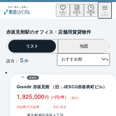
お気に
検索条
閲覧履
メ
入り
件
歴
ニュー
赤坂見附駅のオフィス・店舗用賃貸物件
リスト
地図
5
該当：
件
1 / 0
間取り
事務所
Grandir 赤坂見附 （旧：JESCO赤坂表町ビル）
1,925,000
-
円（
円/坪
）
（税込）
共益費/坪共益費：
未定/未定
東京都港区赤坂４丁目