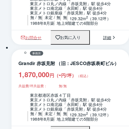
東京メトロ丸ノ内線「赤坂見附」駅 徒歩4分
東京メトロ南北線「永田町」駅 徒歩4分
東京メトロ銀座線「赤坂見附」駅 徒歩4分
無 / 無
未定 / 無
無
2
129.32m
（39.12坪）
1988年8月築
地上9階建ての6階部分
お問合せ
詳細
お気に入り
1 / 0
間取り
事務所
Grandir 赤坂見附 （旧：JESCO赤坂表町ビル）
1,870,000
-
円（
円/坪
）
（税込）
共益費/坪共益費：
無/無
東京都港区赤坂４丁目
東京メトロ丸ノ内線「赤坂見附」駅 徒歩4分
東京メトロ南北線「永田町」駅 徒歩4分
東京メトロ銀座線「赤坂見附」駅 徒歩4分
無 / 無
未定 / 無
無
2
129.32m
（39.12坪）
1988年8月築
地上9階建ての5階部分