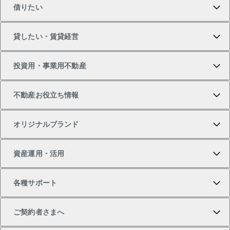
借りたい
マンションの購入
売りたいTOP
貸したい・賃貸経営
新築・分譲マンションの購入
マンションの売却・査定
借りたいTOP
投資用・事業用不動産
中古マンションの購入
一戸建ての売却・査定
物件を借りる
貸したいTOP
不動産お役立ち情報
一戸建ての購入
土地の売却・査定
オフィス・店舗の賃貸
無料賃料査定
投資用・事業用不動産TOP
オリジナルブランド
新築一戸建ての購入
スピードAI査定
借りるときの流れ
マンション賃料データ
投資用不動産
不動産お役立ち情報
資産運用・活用
中古一戸建ての購入
不動産売却について
借りるガイド
賃貸管理プラン
事業用不動産
不動産AIアドバイザー Tellus Talk
当社売主リノベーションマンション
各種サポート
一棟リノベーションマンション L`GENTE（ルジェン
土地の購入
不動産査定について
リロケーションについて
マンション投資
マンションライブラリー
等価交換事業
テ）
ご契約者さまへ
不動産購入の流れ
売却サービス
貸すときの流れ
投資用マンション
人気マンションランキング
区分リノベーションマンション Lideas（リディアス）
不動産M&A
シニア向けサポート