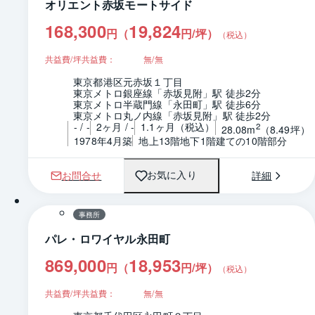
オリエント赤坂モートサイド
168,300
19,824
円（
円/坪
）
（税込）
共益費/坪共益費：
無/無
東京都港区元赤坂１丁目
東京メトロ銀座線「赤坂見附」駅 徒歩2分
東京メトロ半蔵門線「永田町」駅 徒歩6分
東京メトロ丸ノ内線「赤坂見附」駅 徒歩2分
- / -
2ヶ月 / -
1.1ヶ月（税込）
2
28.08m
（8.49坪）
1978年4月築
地上13階地下1階建ての10階部分
お問合せ
詳細
お気に入り
1 / 0
間取り
事務所
パレ・ロワイヤル永田町
869,000
18,953
円（
円/坪
）
（税込）
共益費/坪共益費：
無/無