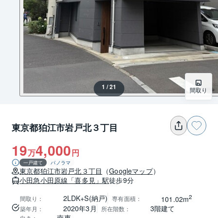
1 / 21
間取り
東京都狛江市岩戸北３丁目
19
4,000
万
円
一戸建て
パノラマ
東京都
狛江市
岩戸北３丁目
（
Googleマップ
）
小田急小田原線
「喜多見」駅
徒歩9分
2
2LDK+S(納戸)
間取り
：
専有面積
：
101.02m
2020年3月
3階建て
築年月
：
所在階数
：
南東
向き
：