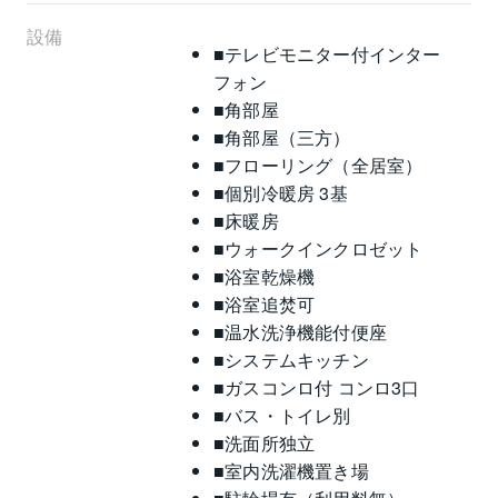
設備
■テレビモニター付インター
フォン
■角部屋
■角部屋（三方）
■フローリング（全居室）
■個別冷暖房 3基
■床暖房
■ウォークインクロゼット
■浴室乾燥機
■浴室追焚可
■温水洗浄機能付便座
■システムキッチン
■ガスコンロ付 コンロ3口
■バス・トイレ別
■洗面所独立
■室内洗濯機置き場