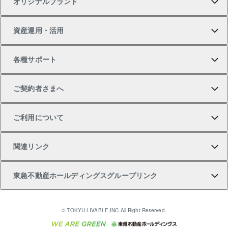
オリジナルブランド
新築一戸建ての購入
スピードAI査定
借りるときの流れ
マンション賃料データ
投資用不動産
不動産お役立ち情報
資産運用・活用
中古一戸建ての購入
不動産売却について
借りるガイド
賃貸管理プラン
事業用不動産
不動産AIアドバイザー Tellus Talk
当社売主リノベーションマンション
各種サポート
一棟リノベーションマンション L`GENTE（ルジェン
土地の購入
不動産査定について
リロケーションについて
マンション投資
マンションライブラリー
等価交換事業
テ）
ご契約者さまへ
不動産購入の流れ
売却サービス
貸すときの流れ
投資用マンション
人気マンションランキング
区分リノベーションマンション Lideas（リディアス）
不動産M&A
シニア向けサポート
ご利用について
投資用一棟レジデンスWELL SQUARE（ウェルスクエ
注目キーワード物件特集
不動産売却の流れ
貸すガイド
マンション一棟
暮らしに役立つ不動産メディア 「Lnote」
アセットマネジメント・出資
相続サポート
ご契約者さまサポートメニュー
ア）
関連リンク
購入ガイド
不動産買換えの流れ
アパート経営
不動産相場・不動産価格情報
不動産小口投資 LEGACIA（レガシア）
リフォームサポート
ご紹介・再契約特典
本人確認に関するお客様へのお願い
東急不動産ホールディングスグループリンク
売却ガイド
アパート投資用物件
不動産売却FAQ
入居者様専用-各種ご案内（賃貸）
金融商品取引について
すまいValue
多言語対応
English
繁体中文
簡体中文
これからご結婚される方に東急百貨店のブライダルク
© TOKYU LIVABLE,INC.All Right Reserved.
収益物件
不動産コラム・ニュース
東急こすもす会「こすもすWeb」
東急リバブル ソーシャルメディアポリシー
東急不動産
ラブ