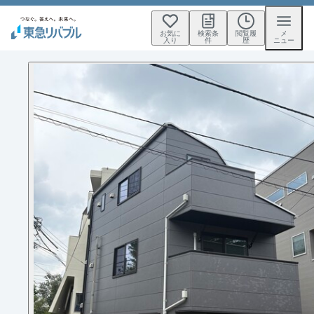
お気に
検索条
閲覧履
メ
入り
件
歴
ニュー