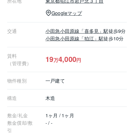
所在地
東京都
狛江市
岩戸北３丁目
Googleマップ
◆契約が成立した時は、仲介手数料として賃料の1.1ヶ
月分をお支払いいただきます。
交通
小田急小田原線
「喜多見」駅
徒歩9分
小田急小田原線
「狛江」駅
徒歩10分
◆本物件は設備故障（専有部分）に関するトラブルを
緊急連絡センターで24時間・365日受付対応致しま
賃料

19
4,000
す。
万
円
（管理費）
※故障内容等により借主費用負担の場合あり。
物件種別
一戸建て
◆お問い合わせ・内覧ご希望の方は、フリーダイヤ
ル　０８００－１７０－７０３２迄ご連絡ください。
構造
木造
敷金/礼金 
1ヶ月 / 1ヶ月
敷金償却/敷
- / -
引