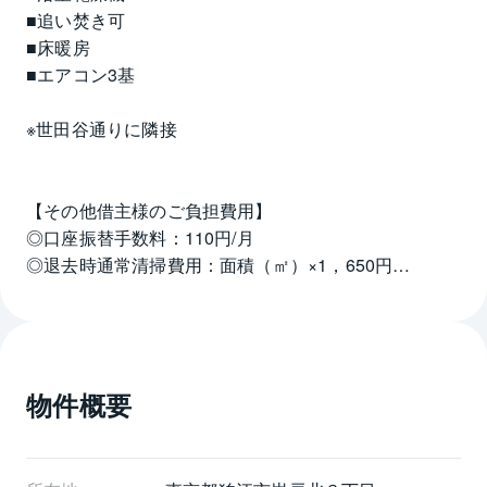
■追い焚き可
■床暖房
■エアコン3基
※世田谷通りに隣接
【その他借主様のご負担費用】
◎口座振替手数料：110円/月
◎退去時通常清掃費用：面積（㎡）×1，650円
◎禁煙
◎浄水器カートリッジ交換費用
◎保管場所使用承諾書発行事務手数料：6，600円
◎ＴＶ・インターネット導入費用・契約料・利用料等
物件概要
◎町内会費（任意）
◎雑草の手入れ費用
◎床暖房が故障した際、床貼替の工事を伴う修理不可
◎残置物：各カーテン