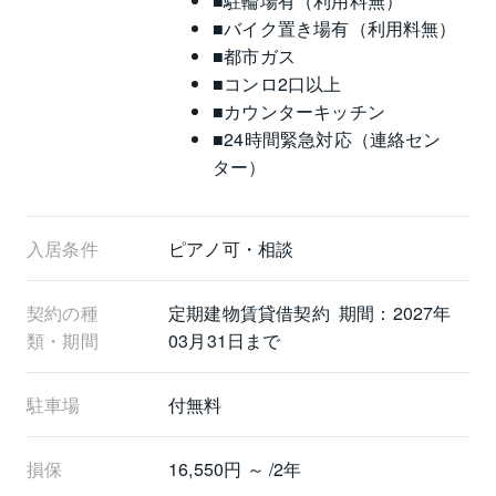
■駐輪場有（利用料無）
■バイク置き場有（利用料無）
■都市ガス
■コンロ2口以上
■カウンターキッチン
■24時間緊急対応（連絡セン
ター）
入居条件
ピアノ可・相談
契約の種
定期建物賃貸借契約  期間：2027年
類・期間
03月31日まで
駐車場
付無料
損保
16,550円 ～ /2年