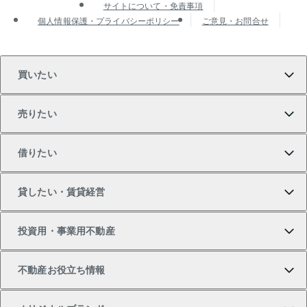
サイトについて・免責事項
個人情報保護・プライバシーポリシー
ご意見・お問合せ
買いたい
売りたい
買いたいTOP
借りたい
マンションの購入
売りたいTOP
貸したい・賃貸経営
新築・分譲マンションの購入
マンションの売却・査定
借りたいTOP
投資用・事業用不動産
中古マンションの購入
一戸建ての売却・査定
物件を借りる
貸したいTOP
不動産お役立ち情報
一戸建ての購入
土地の売却・査定
オフィス・店舗の賃貸
無料賃料査定
投資用・事業用不動産TOP