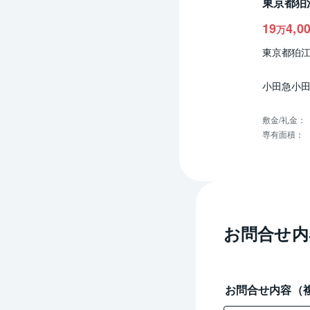
東京都狛
19
4,0
万
東京都狛
小田急小田
敷金/礼金
：
専有面積
：
お問合せ内
お問合せ内容（