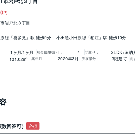
江市岩戸北３丁目
00
円
江市岩戸北３丁目
原線「喜多見」駅 徒歩9分
小田急小田原線「狛江」駅 徒歩10分
1ヶ月/1ヶ月
- / -
2LDK+S(納
敷金償却/敷引
：
間取り
：
2
2020年3月
3階建て
築年月
：
所在階数
：
向
101.02m
容
複数回答可）
必須