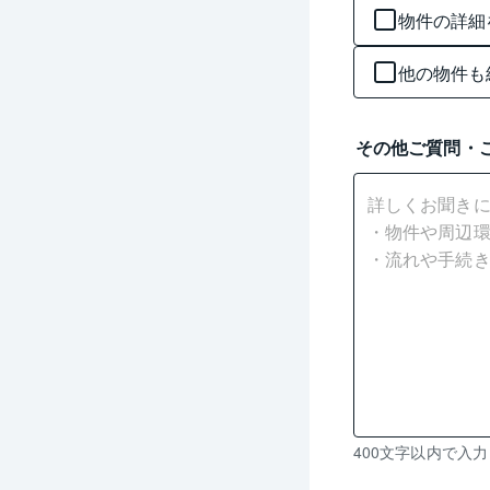
物件の詳細
他の物件も
その他ご質問・
残
400文字以内で入
り