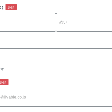
な）
必須
です
必須