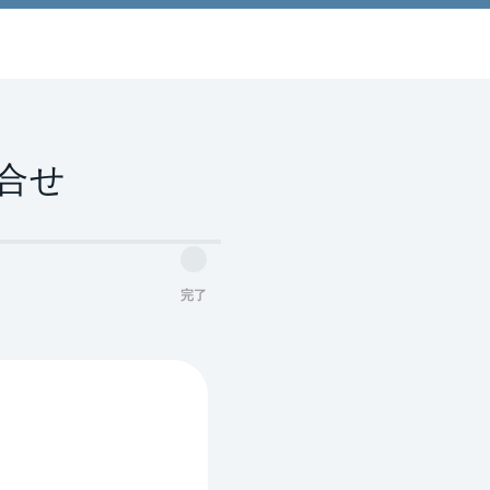
合せ
完了