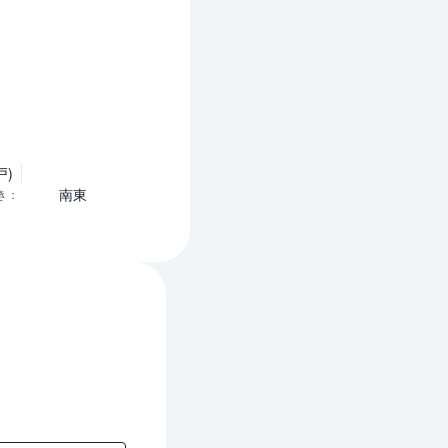
戸)
南東
き
：