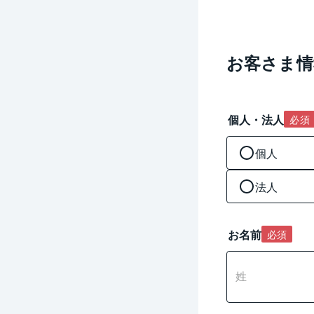
0
文
字
入
お客さま情
力
可
能
個人・法人
必須
個人
法人
お名前
必須