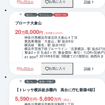
お問合せ
詳細
お気に入り
1 / 0
間取り
借りたい
マンション
NEW 7/29
ブローテ大倉山
20
8,000
万
円
（管理費
6,000
円）
神奈川県横浜市港北区大倉山４丁目
東急東横線「大倉山」駅 徒歩9分
横浜線「菊名」駅 徒歩16分
横浜市営地下鉄ブルーライン「北新横浜」駅 徒歩27
敷金2ヶ月 礼金2ヶ月
敷金償却- 敷引-
1LDK+S(納戸
2010年8月築
5階建ての1階部分
南西向き
2
61.60m
お問合せ
詳細
お気に入り
1 / 0
買いたい
新築一戸建て
【トレッサ横浜徒歩圏内 高台に佇む新築4邸】
5,590
5,690
~
万円
万円
（税込）
神奈川県横浜市鶴見区駒岡１丁目