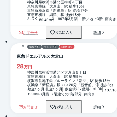
神奈川県横浜市港北区樽町４丁目
東急東横線「大倉山」駅 徒歩15分
東急新横浜線「新綱島」駅 徒歩17分
東急東横線「綱島」駅 徒歩18分
3LDK
1997年3月築
1階／地上3階
南向き
2
59.49m
お問合せ
詳細
お気に入り
1 / 0
間取り
借りたい
マンション
NEW 8/3
東急ドエルアルス大倉山
28
万円
神奈川県横浜市港北区大倉山５丁目
東急東横線「大倉山」駅 徒歩9分
横浜市営地下鉄ブルーライン「新羽」駅 徒歩18分
横浜線「新横浜」駅 バス20分「観音前」停 徒歩3分
敷金1ヶ月 礼金1ヶ月
敷金償却- 敷引-
3LDK
107.1
1990年3月築
7階建ての3階部分
南向き
お問合せ
詳細
お気に入り
1 / 0
間取り