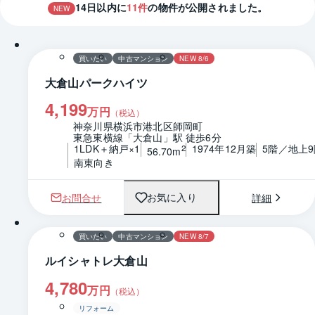
14
日以内に
11
件
の物件が公開されました。
NEW
1 / 0
買いたい
中古マンション
NEW 8/6
大倉山パークハイツ
4,199
万円
（税込）
神奈川県横浜市港北区師岡町
東急東横線「大倉山」駅 徒歩6分
1LDK＋納戸×1
1974年12月築
5階／地上9
2
56.70m
南東向き
お問合せ
詳細
お気に入り
1 / 0
間取り
買いたい
中古マンション
NEW 8/7
ルイシャトレ大倉山
4,780
万円
（税込）
リフォーム