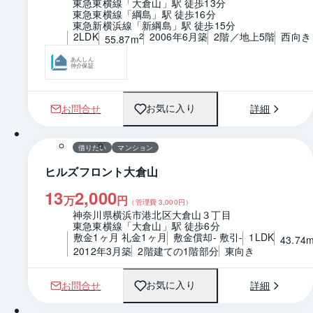
東急東横線「大倉山」駅 徒歩13分
東急東横線「綱島」駅 徒歩16分
東急新横浜線「新綱島」駅 徒歩15分
2LDK
2006年6月築
2階／地上5階
西向き
2
55.87m
あんしん
仲介保証
お問合せ
詳細
お気に入り
1 / 0
間取り
借りたい
マンション
ヒルズフロント大倉山
13
2,000
万
円
（管理費
3,000
円）
神奈川県横浜市港北区大倉山３丁目
東急東横線「大倉山」駅 徒歩6分
敷金1ヶ月 礼金1ヶ月
敷金償却- 敷引-
1LDK
43.74
2012年3月築
2階建ての1階部分
東向き
お問合せ
詳細
お気に入り
1 / 0
間取り