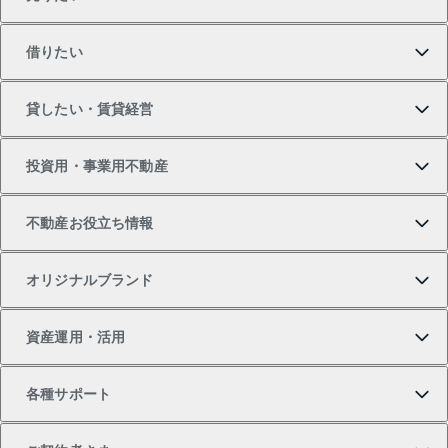
買いたいTOP
借りたい
マンションの購入
売りたいTOP
貸したい・賃貸経営
新築・分譲マンションの購入
マンションの売却・査定
借りたいTOP
投資用・事業用不動産
中古マンションの購入
一戸建ての売却・査定
物件を借りる
貸したいTOP
不動産お役立ち情報
一戸建ての購入
土地の売却・査定
オフィス・店舗の賃貸
無料賃料査定
投資用・事業用不動産TOP
オリジナルブランド
新築一戸建ての購入
スピードAI査定
借りるときの流れ
マンション賃料データ
投資用不動産
不動産お役立ち情報
資産運用・活用
中古一戸建ての購入
不動産売却について
借りるガイド
賃貸管理プラン
事業用不動産
不動産AIアドバイザー Tellus Talk
当社売主リノベーションマンション
各種サポート
一棟リノベーションマンション L`GENTE（ルジェン
土地の購入
不動産査定について
リロケーションについて
マンション投資
マンションライブラリー
等価交換事業
テ）