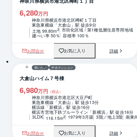
神奈川県横浜市港北区樽町１丁目
6,280
万円
神奈川県横浜市港北区樽町１丁目
東急東横線「大倉山」駅 徒歩9分
市街化区域 / 第1種低層住居専用地域
2
土地 99.80m
建ぺい率 50％
容積率 100％
お問合せ
詳細
お気に入り
1 / 0
間取り
買いたい
中古マンション
大倉山ハイム７号棟
6,980
万円
（税込）
神奈川県横浜市港北区大豆戸町
東急東横線「大倉山」駅 徒歩13分
横浜線「新横浜」駅 徒歩16分
横浜市営地下鉄ブルーライン「新横浜」駅 徒歩16分
3LDK
1979年3月築
3階／地上3階
南東
2
116.15m
お問合せ
詳細
お気に入り
1 / 0
間取り