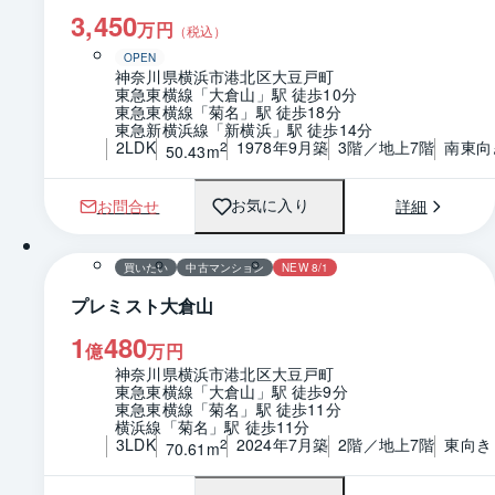
3,450
万円
（税込）
OPEN
神奈川県横浜市港北区大豆戸町
東急東横線「大倉山」駅 徒歩10分
東急東横線「菊名」駅 徒歩18分
東急新横浜線「新横浜」駅 徒歩14分
2LDK
1978年9月築
3階／地上7階
南東向
2
50.43m
お問合せ
詳細
お気に入り
1 / 0
間取り
買いたい
中古マンション
NEW 8/1
プレミスト大倉山
1
480
億
万円
神奈川県横浜市港北区大豆戸町
東急東横線「大倉山」駅 徒歩9分
東急東横線「菊名」駅 徒歩11分
横浜線「菊名」駅 徒歩11分
3LDK
2024年7月築
2階／地上7階
東向き
2
70.61m