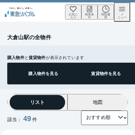
お気に
検索条
閲覧履
メ
入り
件
歴
ニュー
大倉山駅の全物件
購入物件
と
賃貸物件
が表示されています
購入物件を見る
賃貸物件を見る
リスト
地図
49
該当：
件