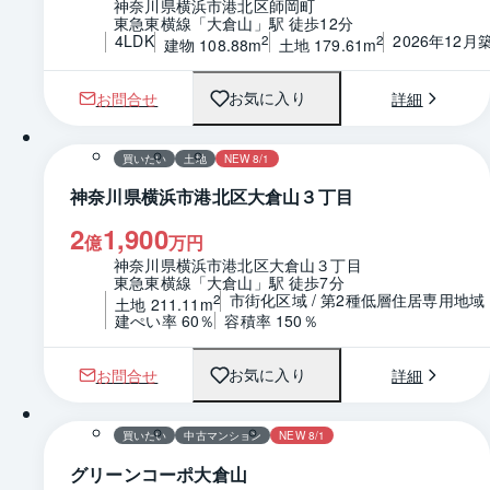
神奈川県横浜市港北区師岡町
東急東横線「大倉山」駅 徒歩12分
4LDK
2026年12月
2
2
建物 108.88m
土地 179.61m
お問合せ
詳細
お気に入り
1 / 0
区画図
買いたい
土地
NEW 8/1
神奈川県横浜市港北区大倉山３丁目
2
1,900
億
万円
神奈川県横浜市港北区大倉山３丁目
東急東横線「大倉山」駅 徒歩7分
市街化区域 / 第2種低層住居専用地域
2
土地 211.11m
建ぺい率 60％
容積率 150％
お問合せ
詳細
お気に入り
1 / 0
間取り
買いたい
中古マンション
NEW 8/1
グリーンコーポ大倉山