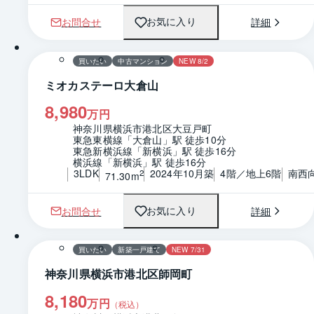
お問合せ
詳細
お気に入り
1 / 0
間取り
買いたい
中古マンション
NEW 8/2
ミオカステーロ大倉山
8,980
万円
神奈川県横浜市港北区大豆戸町
東急東横線「大倉山」駅 徒歩10分
東急新横浜線「新横浜」駅 徒歩16分
横浜線「新横浜」駅 徒歩16分
3LDK
2024年10月築
4階／地上6階
南西
2
71.30m
お問合せ
詳細
お気に入り
1 / 0
間取り
買いたい
新築一戸建て
NEW 7/31
神奈川県横浜市港北区師岡町
8,180
万円
（税込）