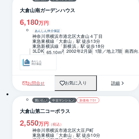
大倉山南ガーデンハウス
6,180
万円
あんしん仲介保証
神奈川県横浜市港北区大倉山４丁目
東急東横線「大倉山」駅 徒歩13分
東急新横浜線「新横浜」駅 徒歩18分
3LDK
2002年2月築
1階／地上7階
南西向
2
65.10m
あんしん
仲介保証
お問合せ
詳細
お気に入り
1 / 0
間取り
買いたい
中古マンション
新価格 7/31
大倉山第二コーポラス
2,550
万円
（税込）
神奈川県横浜市港北区大豆戸町
東急東横線「大倉山」駅 徒歩10分