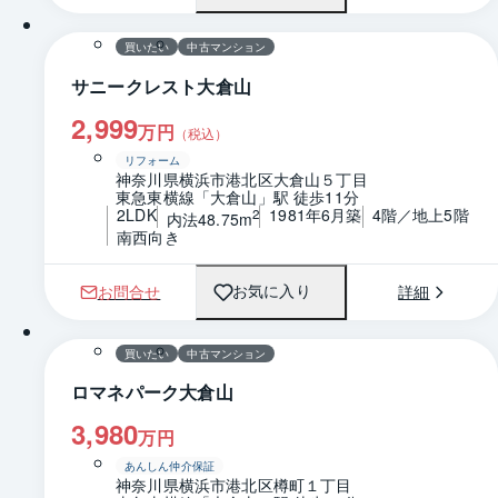
買いたい
中古マンション
サニークレスト大倉山
2,999
万円
（税込）
リフォーム
神奈川県横浜市港北区大倉山５丁目
東急東横線「大倉山」駅 徒歩11分
2LDK
1981年6月築
4階／地上5階
2
内法48.75m
南西向き
お問合せ
詳細
お気に入り
1 / 0
間取り
買いたい
中古マンション
ロマネパーク大倉山
3,980
万円
あんしん仲介保証
神奈川県横浜市港北区樽町１丁目