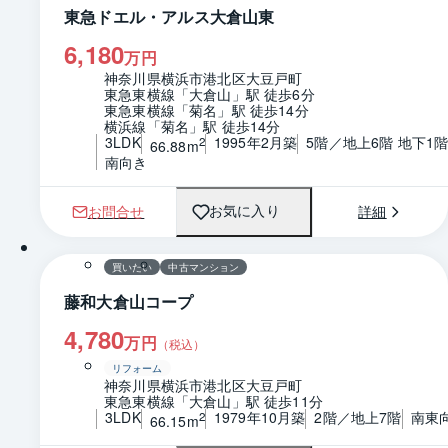
東急ドエル・アルス大倉山東
6,180
万円
神奈川県横浜市港北区大豆戸町
東急東横線「大倉山」駅 徒歩6分
東急東横線「菊名」駅 徒歩14分
横浜線「菊名」駅 徒歩14分
3LDK
1995年2月築
5階／地上6階 地下1
2
66.88m
南向き
お問合せ
詳細
お気に入り
1 / 0
間取り
買いたい
中古マンション
藤和大倉山コープ
4,780
万円
（税込）
リフォーム
神奈川県横浜市港北区大豆戸町
東急東横線「大倉山」駅 徒歩11分
3LDK
1979年10月築
2階／地上7階
南東
2
66.15m