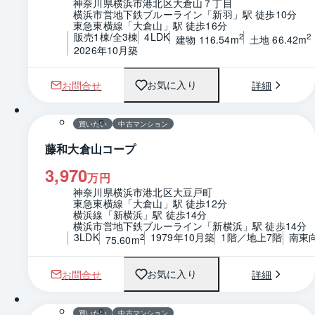
神奈川県横浜市港北区大倉山７丁目
横浜市営地下鉄ブルーライン「新羽」駅 徒歩10分
東急東横線「大倉山」駅 徒歩16分
販売1棟/全3棟
4LDK
2
2
建物 116.54m
土地 66.42m
2026年10月築
お問合せ
詳細
お気に入り
1 / 0
間取り
買いたい
中古マンション
藤和大倉山コープ
3,970
万円
神奈川県横浜市港北区大豆戸町
東急東横線「大倉山」駅 徒歩12分
横浜線「新横浜」駅 徒歩14分
横浜市営地下鉄ブルーライン「新横浜」駅 徒歩14分
3LDK
1979年10月築
1階／地上7階
南東
2
75.60m
お問合せ
詳細
お気に入り
1 / 0
間取り
買いたい
中古マンション