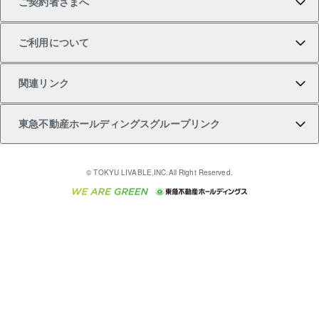
ご契約者さまへ
不動産購入の流れ
売却サービス
貸すときの流れ
投資用マンション
人気マンションランキング
区分リノベーションマンション Lideas（リディアス）
不動産M&A
シニア向けサポート
ご利用について
投資用一棟レジデンスWELL SQUARE（ウェルスクエ
注目キーワード物件特集
不動産売却の流れ
貸すガイド
マンション一棟
暮らしに役立つ不動産メディア 「Lnote」
アセットマネジメント・出資
相続サポート
ご契約者さまサポートメニュー
ア）
関連リンク
購入ガイド
不動産買換えの流れ
アパート経営
不動産相場・不動産価格情報
不動産小口投資 LEGACIA（レガシア）
リフォームサポート
ご紹介・再契約特典
本人確認に関するお客様へのお願い
東急不動産ホールディングスグループリンク
売却ガイド
アパート投資用物件
不動産売却FAQ
入居者様専用-各種ご案内（賃貸）
金融商品取引について
すまいValue
多言語対応
English
繁体中文
簡体中文
これからご結婚される方に東急百貨店のブライダルク
© TOKYU LIVABLE,INC.All Right Reserved.
収益物件
不動産コラム・ニュース
東急こすもす会「こすもすWeb」
東急リバブル ソーシャルメディアポリシー
東急不動産
ラブ
ご意見・お問い合わせ（金融商品取引専用の相談・お
人材サービスのご用命は 東急リバブルスタッフ株式会
ビル購入（ビル一棟）
不動産用語集
東急コミュニティー
問い合わせ窓口）
社まで
投資用不動産の売却査定
不動産なんでもネット相談室
保険募集におけるプライバシー・ポリシー
東北の逸品を贈ります 東北すぐれものセレクション
東急リバブル
ダイレクトメール（郵送物）・Eメールなどの送付停
事業用不動産の売却査定
住まいの税金
民泊の開業・運営のご相談は「ReINN株式会社」まで
東急住宅リース
止について