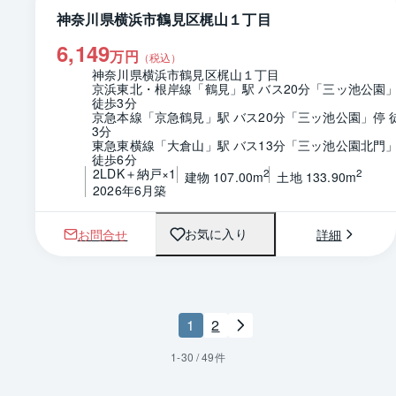
神奈川県横浜市鶴見区梶山１丁目
6,149
万円
（税込）
神奈川県横浜市鶴見区梶山１丁目
京浜東北・根岸線「鶴見」駅 バス20分「三ッ池公園」
徒歩3分
京急本線「京急鶴見」駅 バス20分「三ッ池公園」停 
3分
東急東横線「大倉山」駅 バス13分「三ッ池公園北門」
徒歩6分
2LDK＋納戸×1
2
2
建物 107.00m
土地 133.90m
2026年6月築
お問合せ
詳細
お気に入り
1
2
1
-
30
/
49
件