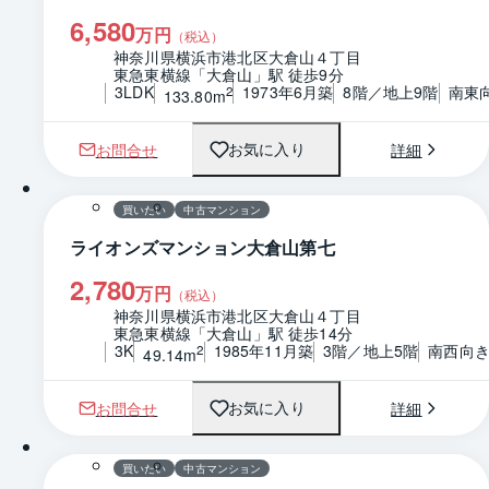
6,580
万円
（税込）
神奈川県横浜市港北区大倉山４丁目
東急東横線「大倉山」駅 徒歩9分
3LDK
1973年6月築
8階／地上9階
南東
2
133.80m
お問合せ
詳細
お気に入り
1 / 0
間取り
買いたい
中古マンション
ライオンズマンション大倉山第七
2,780
万円
（税込）
神奈川県横浜市港北区大倉山４丁目
東急東横線「大倉山」駅 徒歩14分
3K
1985年11月築
3階／地上5階
南西向
2
49.14m
お問合せ
詳細
お気に入り
1 / 0
間取り
買いたい
中古マンション