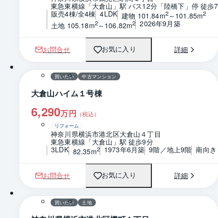
東急東横線「大倉山」駅 バス12分「陸橋下」停 徒歩
販売4棟/全4棟
4LDK
2
2
建物 101.84m
～101.85m
2026年9月築
2
2
土地 105.18m
～106.82m
お問合せ
詳細
お気に入り
1 / 0
間取り
買いたい
中古マンション
大倉山ハイム１号棟
6,290
万円
（税込）
リフォーム
神奈川県横浜市港北区大倉山４丁目
東急東横線「大倉山」駅 徒歩9分
3LDK
1973年6月築
9階／地上9階
南向き
2
82.35m
お問合せ
詳細
お気に入り
1 / 0
区画図
買いたい
土地