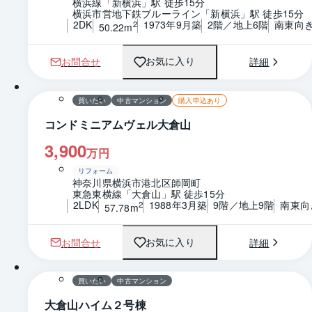
横浜線「新横浜」駅 徒歩15分
横浜市営地下鉄ブルーライン「新横浜」駅 徒歩15分
2DK
1973年9月築
2階／地上6階
南東向
2
50.22m
お問合せ
詳細
お気に入り
1 / 0
間取り
買いたい
中古マンション
購入申込あり
コンドミニアムヴェル大倉山
3,900
万円
リフォーム
神奈川県横浜市港北区師岡町
東急東横線「大倉山」駅 徒歩15分
2LDK
1988年3月築
9階／地上9階
南東向
2
57.78m
お問合せ
詳細
お気に入り
1 / 0
間取り
買いたい
中古マンション
大倉山ハイム２号棟