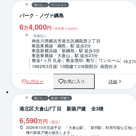
借りたい
マンション
パーク・ノヴァ綱島
6
4,000
万
円
（管理費
3,000
円）
礼金なし
神奈川県横浜市港北区綱島西２丁目
東急東横線「綱島」駅 徒歩2分
東急新横浜線「新綱島」駅 徒歩3分
東急東横線「大倉山」駅 徒歩23分
敷金1ヶ月 礼金-
敷金償却- 敷引-
ワンルーム
18.27
1992年3月築
10階建ての9階部分
南西向き
お問合せ
詳細
お気に入り
1 / 0
買いたい
新築一戸建て
港北区大倉山7丁目 新築戸建 全3棟
6,590
万円
（税込）
2026年10月完成予定　「大倉山駅」「新羽駅」利用可能な立地に
棟の新築戸建が誕生します。