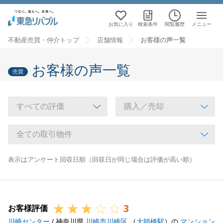
お気に入り
検索条件
閲覧履歴
メニュー
不動産売買・仲介トップ
店舗情報
お客様の声一覧
お客様の声一覧
売買
表示はアンケート回収日順（回収日が同じ場合は評価が高い順）
3
お客様評価
川崎センター
/ 神奈川県
川崎市川崎区
（
大師橋駅
）の
マンション