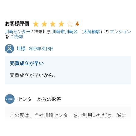
て快くご協力いただきましてありがとうございまし
た。
4
引き続き、お困りごと等ございましたら何なりとお申
お客様評価
川崎センター
し付けくださいませ。
/ 神奈川県
川崎市川崎区
（
大師橋駅
）の
マンション
を
ご売却
H様
H様
2026年3月8日
閉じる
売買成立が早い
売買成立が早いから。
東急リバブル
センターからの返答
この度は、当社川崎センターをご利用いただき、誠に
ありがとうございました。
抵当権抹消の手続きや、事前の司法書士との書類のや