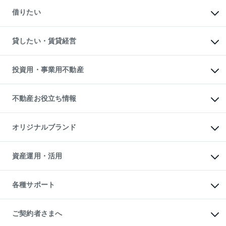
マンションの売却・査定
新築一戸建ての購入
一戸建ての売却・査定
借りたい
中古一戸建ての購入
土地の売却・査定
土地の購入
スピードAI査定
不動産購入の流れ
物件を借りる
不動産売却について
注目キーワード物件特集
オフィス・店舗の賃貸
貸したい・賃貸経営
不動産査定について
購入ガイド
借りるときの流れ
売却サービス
借りるガイド
不動産売却の流れ
無料賃料査定
多言語対応
不動産買換えの流れ
マンション賃料データ
投資用・事業用不動産
売却ガイド
賃貸管理プラン
English
繁体中文
簡体中文
リロケーションについて
投資用不動産
貸すときの流れ
事業用不動産
不動産お役立ち情報
貸すガイド
マンション投資
投資用マンション
不動産AIアドバイザー Tellus Talk
マンション一棟
マンションライブラリー
オリジナルブランド
アパート経営
人気マンションランキング
アパート投資用物件
暮らしに役立つ不動産メディア

収益物件
当社売主リノベーションマンション
「Lnote」
ビル購入（ビル一棟）
一棟リノベーションマンション

資産運用・活用
不動産相場・不動産価格情報
投資用不動産の売却査定
L`GENTE（ルジェンテ）
不動産売却FAQ
事業用不動産の売却査定
区分リノベーションマンション

不動産コラム・ニュース
等価交換事業
海外不動産
Lideas（リディアス）
不動産用語集
不動産M&A
各種サポート
投資用一棟レジデンスWELL

不動産なんでもネット相談室
アセットマネジメント・出資
SQUARE（ウェルスクエア）
住まいの税金
不動産小口投資

シニア向けサポート
物件一括検索（購入＆賃貸）
LEGACIA（レガシア）
相続サポート
ご契約者さまへ
リフォームサポート