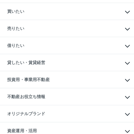
買いたい
マンションの購入
新築・分譲マンションの購入
売りたい
中古マンションの購入
一戸建ての購入
マンションの売却・査定
新築一戸建ての購入
一戸建ての売却・査定
借りたい
中古一戸建ての購入
土地の売却・査定
土地の購入
スピードAI査定
不動産購入の流れ
物件を借りる
不動産売却について
注目キーワード物件特集
オフィス・店舗の賃貸
貸したい・賃貸経営
不動産査定について
購入ガイド
借りるときの流れ
売却サービス
借りるガイド
不動産売却の流れ
無料賃料査定
多言語対応
不動産買換えの流れ
マンション賃料データ
投資用・事業用不動産
売却ガイド
賃貸管理プラン
English
繁体中文
簡体中文
リロケーションについて
投資用不動産
貸すときの流れ
事業用不動産
不動産お役立ち情報
貸すガイド
マンション投資
投資用マンション
不動産AIアドバイザー Tellus Talk
マンション一棟
マンションライブラリー
オリジナルブランド
アパート経営
人気マンションランキング
アパート投資用物件
暮らしに役立つ不動産メディア

収益物件
当社売主リノベーションマンション
「Lnote」
ビル購入（ビル一棟）
一棟リノベーションマンション

資産運用・活用
不動産相場・不動産価格情報
投資用不動産の売却査定
L`GENTE（ルジェンテ）