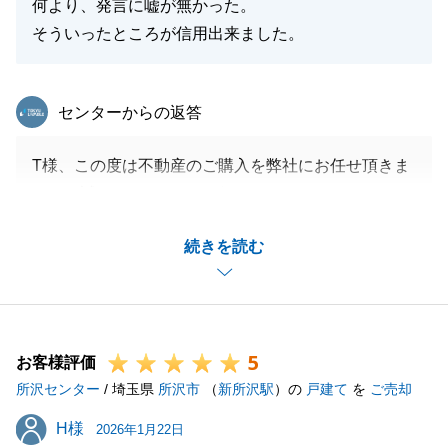
何より、発言に嘘が無かった。
そういったところが信用出来ました。
東急リバブル
センターからの返答
T様、この度は不動産のご購入を弊社にお任せ頂きま
して、誠にありがとうございました。
励みになるお言葉を頂き大変嬉しく思います。いつも
続きを読む
迅速にご丁寧にご対応いただき誠にありがとうござい
ました。
今後ともお困りの事がございましたら、お気軽にご相
談いただけますと幸いです。
5
引き続きよろしくお願い申し上げます。
お客様評価
所沢センター
/ 埼玉県
所沢市
（
新所沢駅
）の
戸建て
を
ご売却
H様
H様
2026年1月22日