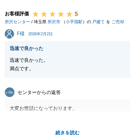
護士さんにアドバイスを受け、１か月程で、空き家に
5
なりました。
お客様評価
所沢センター
道路との高低差があり、解体・建築に費用がかかる土
/ 埼玉県
所沢市
（
小手指駅
）の
戸建て
を
ご売却
地でしたが、良い条件で買い手が見つかり成約になり
F様
F様
2026年2月2日
ました。
お引渡しの時に喜んでいただき、私も嬉しい気持ちに
迅速で良かった
なりました。
迅速で良かった。
また、不動産に関する事のご相談がありましたら、是
満点です。
非お声をかけていただけたらと思います。ご利用有難
うございました。
東急リバブル
センターからの返答
閉じる
大変お世話になっております。
この度は当社へご売却をお任せいただき、誠にありが
とうございます。
続きを読む
F様のお力添えのおかげで、無事お引渡しまで完了す