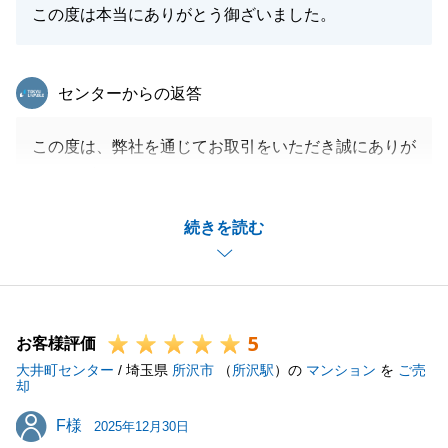
この度は本当にありがとう御ざいました。
東急リバブル
センターからの返答
この度は、弊社を通じてお取引をいただき誠にありが
とうございました。
A様と初めてお会いした時から何度もお打ち合わせを
続きを読む
重ね、お任せいただけたことをとても嬉しく思いま
す。
不動産以外のお話もたくさんお聞かせいただき、A様
のお手伝いができたことを誇りに思います。
5
今後も不動産に関するご相談のみならず、お困りごと
お客様評価
大井町センター
がございましたらお気兼ねなくお申し付けくださいま
/ 埼玉県
所沢市
（
所沢駅
）の
マンション
を
ご売
却
せ。
F様
F様
A様ならびにご家族様のご多幸を心より祈念申し上げ
2025年12月30日