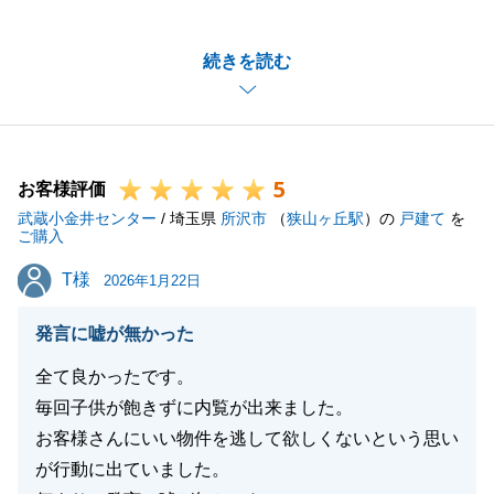
にありがとうございました。
無事にご成約となり大変嬉しく思っております。
続きを読む
また、連絡が行き違いになることがあり大変申し訳御
座いませんでした。今後改善して参ります。
今後とも何卒宜しくお願い申し上げます。
5
お客様評価
武蔵小金井センター
/ 埼玉県
所沢市
（
狭山ヶ丘駅
）の
戸建て
を
閉じる
ご購入
T様
T様
2026年1月22日
発言に嘘が無かった
全て良かったです。
毎回子供が飽きずに内覧が出来ました。
お客様さんにいい物件を逃して欲しくないという思い
が行動に出ていました。