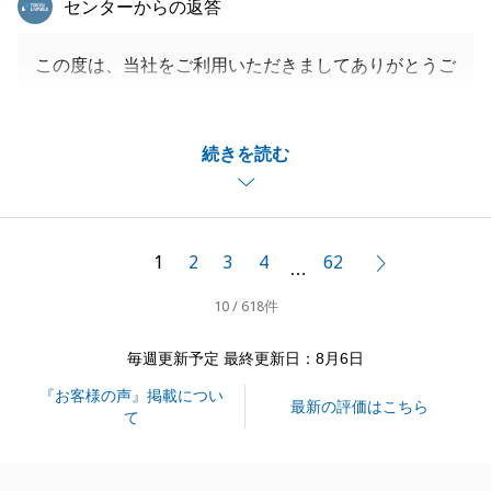
センターからの返答
この度は、当社をご利用いただきましてありがとうご
ざいました。
約半年のお付き合いでございましたが、いつも迅速に
続きを読む
ご対応頂き、非常にスムーズにお手続きが出来まし
た。
こちらこそ、感謝の気持ちで一杯でございます。
今後また何かございましたら、いつでもご相談頂けれ
1
2
3
4
62
次へ
…
ばと思います。この度はありがとうございました。
10 / 618件
毎週更新予定 最終更新日：8月6日
閉じる
『お客様の声』掲載につい
最新の評価はこちら
て