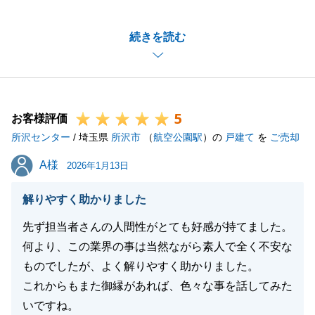
色々とお話しをお聞かせいただき、ご不安なくお取引
続きを読む
いただけたとのことで、私もとても嬉しく思っており
ます。
これからのご入居、楽しみですね。今後も何卒よろし
くお願いいたします。
5
お客様評価
所沢センター
/ 埼玉県
所沢市
（
航空公園駅
）の
戸建て
を
ご売却
閉じる
A様
A様
2026年1月13日
解りやすく助かりました
先ず担当者さんの人間性がとても好感が持てました。
何より、この業界の事は当然ながら素人で全く不安な
ものでしたが、よく解りやすく助かりました。
これからもまた御縁があれば、色々な事を話してみた
いですね。