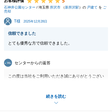
5
にご相談ください。
お客様評価
石神井公園センター
引き続きよろしくお願い申し上げます。
/ 埼玉県
所沢市
（
新所沢駅
）の
戸建て
を
ご
売却
T様
T様
2025年12月28日
閉じる
信頼できました
とても優秀な方で信頼できました。
東急リバブル
センターからの返答
この度は当社をご利用いただき誠にありがとうござい
ました。
T様と2度目のお取引をできた事、大変嬉しく思って
続きを読む
おります。
また、今後もご相談等ございましたらいつでもご連絡
をお待ちしております。