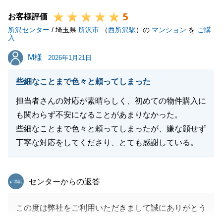
特に奥様が窓口になって頂き、返信も早く非常に助か
5
りました。
お客様評価
所沢センター
まだ今後は税金の申告等も来年ございますのでその際
/ 埼玉県
所沢市
（
西所沢駅
）の
マンション
を
ご購
入
はまたお打ち合わせが出来ればと思います。ありがと
M様
M様
うございました。
2026年1月21日
些細なことまで色々と頼ってしまった
担当者さんの対応が素晴らしく、初めての物件購入に
閉じる
も関わらず不安になることがあまりなかった。
些細なことまで色々と頼ってしまったが、嫌な顔せず
丁寧な対応をしてくださり、とても感謝している。
東急リバブル
センターからの返答
この度は弊社をご利用いただきまして誠にありがとう
ございます。