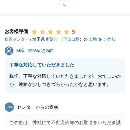
ることができました。
また何か不動産に関するお困りのことがございました
ら、お申し付けくださいませ。
5
引き続き、よろしくお願いいたします。
お客様評価
所沢センター
/ 埼玉県
所沢市
（
下山口駅
）の
土地
を
ご売却
M様
M様
2026年1月24日
閉じる
丁寧な対応していただきました
親切、丁寧な対応していただきましたが、お忙しいの
か、連絡が少しつきづらかったかなと思います。
東急リバブル
センターからの返答
この度は、弊社にて不動産売却のお取引をいただき誠