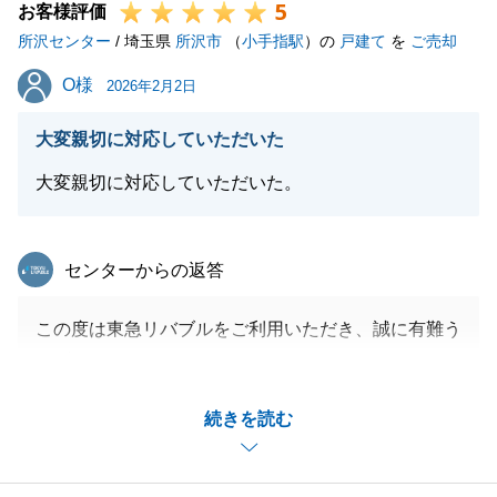
5
お客様評価
所沢センター
/ 埼玉県
所沢市
（
小手指駅
）の
戸建て
を
ご売却
O様
O様
2026年2月2日
大変親切に対応していただいた
大変親切に対応していただいた。
東急リバブル
センターからの返答
この度は東急リバブルをご利用いただき、誠に有難う
ございました。
叔父様の一戸建を相続され、ご売却を検討になりまし
続きを読む
た。叔父様のお知り合いが現地にお住まいで、すぐに
売りに出すことが出来ませんでした。
所沢センターの無料の法律相談会に参加いただき、弁