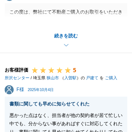
この度は、弊社にて不動産ご購入のお取引をいただき
誠にありがとうございました。
お問い合わせ時からご内見時、最後のご決済時まで速
続きを読む
やかなご対応、ご協力をいただき誠にありがとうござ
いました。
ご家族の皆様で新居での生活をお楽しみくださいま
せ。
5
今後も不動産売買に関するご相談事項がございました
お客様評価
所沢センター
らお気軽にご連絡くださいませ。
/ 埼玉県
狭山市
（
入曽駅
）の
戸建て
を
ご購入
F様
F様
2025年10月4日
閉じる
書類に関しても早めに知らせてくれた
悪かった点はなく、担当者が他の契約者が居て忙しい
中でも、分からない事があればすぐに対応してくれた
り、書類に関しても早めに知らせてくれたりしてたの