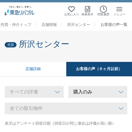
お気に入り
検索条件
閲覧履歴
メニュー
産売買・仲介トップ
店舗情報
所沢センター
お客様の声一覧
所沢センター
売買
お客様の声（６ヶ月以前）
店舗詳細
表示はアンケート回収日順（回収日が同じ場合は評価が高い順）