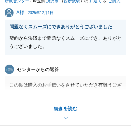
所沢センター
/ 埼玉県
所沢市
（
西所沢駅
）の
戸建て
を
ご購入
閉じる
A様
A様
2025年12月1日
問題なくスムーズにできありがとうございました
契約から決済まで問題なくスムーズにでき、ありがと
うございました。
東急リバブル
センターからの返答
この度は購入のお手伝いをさせていただき有難うござ
いました。
A様のご協力もあり、売買を問題なくスムーズに進め
続きを読む
ていくことができました。
今後とも不動産に関するご相談があればお気軽にご連
絡下さい。引き続きよろしくお願いします。