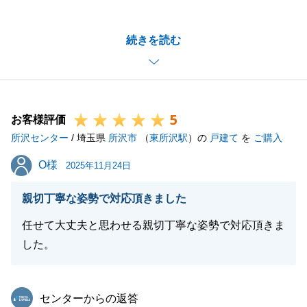
ざいます。
Y様の柔軟なご対応もあり、ご決済までスムーズにお
続きを読む
手続きが進みまして、大変良かったです。
今後もご不明点等ございましたら、お気兼ねなくお申
し付けくださいませ。
Y様のご多幸を、心より祈念しております。
5
お客様評価
所沢センター
/ 埼玉県
所沢市
（
東所沢駅
）の
戸建て
を
ご購入
閉じる
O様
O様
2025年11月24日
親切丁寧な姿勢で対応頂きました
任せて大丈夫と思わせる親切丁寧な姿勢で対応頂きま
した。
東急リバブル
センターからの返答