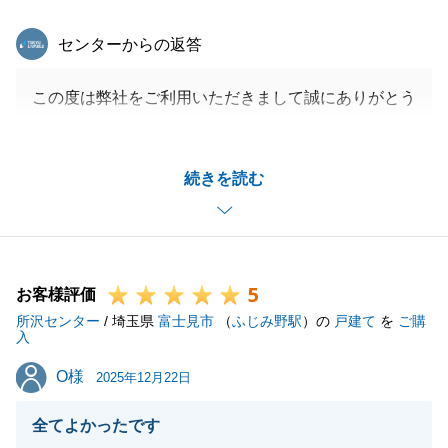
東急リバブル
センターからの返答
この度は弊社をご利用いただきまして誠にありがとう
ございます。
色々とお話しをお聞かせいただき、ご不安なくお取引
続きを読む
いただけたとのことで、私もとても嬉しく思っており
ます。
これからのご入居、楽しみですね。今後も何卒よろし
くお願いいたします。
5
お客様評価
所沢センター
/ 埼玉県
富士見市
（
ふじみ野駅
）の
戸建て
を
ご購
入
閉じる
O様
O様
2025年12月22日
全てよかったです