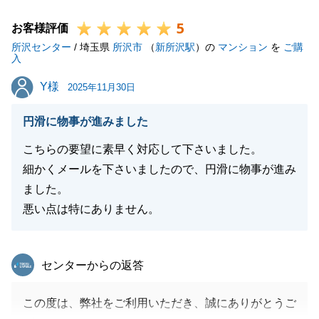
5
お客様評価
所沢センター
/ 埼玉県
所沢市
（
新所沢駅
）の
マンション
を
ご購
閉じる
入
Y様
Y様
2025年11月30日
円滑に物事が進みました
こちらの要望に素早く対応して下さいました。
細かくメールを下さいましたので、円滑に物事が進み
ました。
悪い点は特にありません。
東急リバブル
センターからの返答
この度は、弊社をご利用いただき、誠にありがとうご