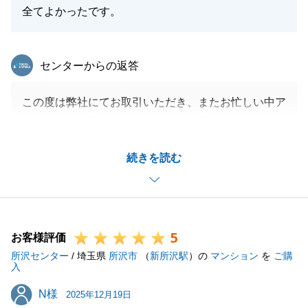
全てよかったです。
東急リバブル
センターからの返答
この度は弊社にてお取引いただき、またお忙しい中ア
ンケートにご協力いただきまして、誠にありがとうご
ざいました。
続きを読む
お褒めのお言葉をいただき、大変嬉しく思います。
またお力になれることがございましたら、ぜひお声が
けいただければと思います。
今後とも末永いお付き合いをよろしくお願いいたしま
5
す。
お客様評価
所沢センター
/ 埼玉県
所沢市
（
新所沢駅
）の
マンション
を
ご購
入
N様
N様
2025年12月19日
閉じる