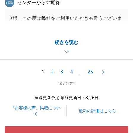
東急リバブル
センターからの返答
K様、この度は弊社をご利用いただき有難うございま
した。
新築戸建をご購入いただき、さまざまな助成を受けら
続きを読む
れた事は良かったと思います。
今後とも不動産にかかわるご相談があればお気軽にご
連絡下さい。
1
2
3
4
25
次へ
…
10 / 247件
閉じる
毎週更新予定 最終更新日：8月6日
『お客様の声』掲載につい
最新の評価はこちら
て