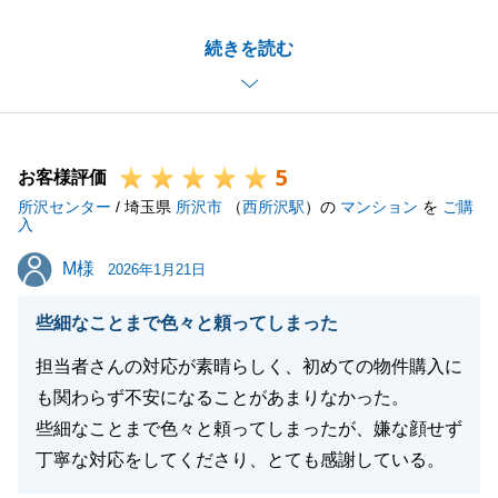
昨年5月のお問い合わせから今日に至るまで、長期に
続きを読む
わたり大切なお住まい探しをお任せいただけましたこ
と、改めて深く感謝申し上げます。
無事にご希望にかなう物件のご購入をお手伝いでき、
担当として光栄でございます。
5
今後もお困りごとがございましたら、些細なことでも
お客様評価
所沢センター
お気軽にご相談ください。また、周囲に不動産をご検
/ 埼玉県
所沢市
（
西所沢駅
）の
マンション
を
ご購
入
討の方がいらっしゃいましたら、ぜひご紹介いただけ
M様
M様
ますと幸いです。
2026年1月21日
新居での生活が素晴らしいものとなりますよう、心よ
些細なことまで色々と頼ってしまった
りお祈り申し上げます。今後とも末永いお付き合いの
ほど、よろしくお願い申し上げます。
担当者さんの対応が素晴らしく、初めての物件購入に
も関わらず不安になることがあまりなかった。
些細なことまで色々と頼ってしまったが、嫌な顔せず
丁寧な対応をしてくださり、とても感謝している。
閉じる