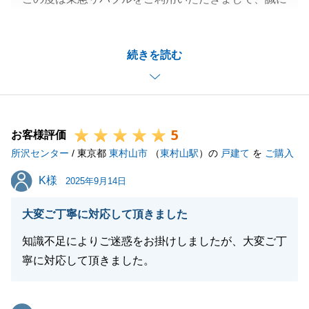
ありがとうございました。
お客様のお役に立てたことを大変嬉しく思います。
続きを読む
今後のご計画やその他不動産売買に関してお困りのこ
とがございましたらお気軽にご連絡ください。
今後とも東急リバブルをご愛顧の程、よろしくお願い
いたします。
5
お客様評価
所沢センター
/ 東京都
東村山市
（
東村山駅
）の
戸建て
を
ご購入
閉じる
K様
K様
2025年9月14日
大変ご丁寧に対応して頂きました
知識不足によりご迷惑をお掛けしましたが、大変ご丁
寧に対応して頂きました。