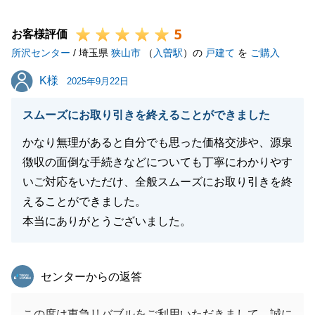
今後もご不明点やお困りごとがございましたら、お気
5
軽にお申し付けくださいませ。
お客様評価
所沢センター
Ｆ様ならびにご家族様のご多幸を心より祈念申し上げ
/ 埼玉県
狭山市
（
入曽駅
）の
戸建て
を
ご購入
ます。
K様
K様
2025年9月22日
スムーズにお取り引きを終えることができました
閉じる
かなり無理があると自分でも思った価格交渉や、源泉
徴収の面倒な手続きなどについても丁寧にわかりやす
いご対応をいただけ、全般スムーズにお取り引きを終
えることができました。
本当にありがとうございました。
東急リバブル
センターからの返答
この度は東急リバブルをご利用いただきまして、誠に