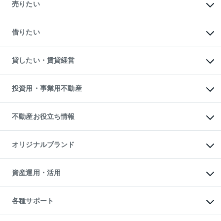
新築・分譲マンションの購入
売りたい
中古マンションの購入
一戸建ての購入
マンションの売却・査定
新築一戸建ての購入
一戸建ての売却・査定
借りたい
中古一戸建ての購入
土地の売却・査定
土地の購入
スピードAI査定
不動産購入の流れ
物件を借りる
不動産売却について
注目キーワード物件特集
オフィス・店舗の賃貸
貸したい・賃貸経営
不動産査定について
購入ガイド
借りるときの流れ
売却サービス
借りるガイド
不動産売却の流れ
無料賃料査定
多言語対応
不動産買換えの流れ
マンション賃料データ
投資用・事業用不動産
売却ガイド
賃貸管理プラン
English
繁体中文
簡体中文
リロケーションについて
投資用不動産
貸すときの流れ
事業用不動産
不動産お役立ち情報
貸すガイド
マンション投資
投資用マンション
不動産AIアドバイザー Tellus Talk
マンション一棟
マンションライブラリー
オリジナルブランド
アパート経営
人気マンションランキング
アパート投資用物件
暮らしに役立つ不動産メディア

収益物件
当社売主リノベーションマンション
「Lnote」
ビル購入（ビル一棟）
一棟リノベーションマンション

資産運用・活用
不動産相場・不動産価格情報
投資用不動産の売却査定
L`GENTE（ルジェンテ）
不動産売却FAQ
事業用不動産の売却査定
区分リノベーションマンション

不動産コラム・ニュース
等価交換事業
海外不動産
Lideas（リディアス）
不動産用語集
不動産M&A
各種サポート
投資用一棟レジデンスWELL

不動産なんでもネット相談室
アセットマネジメント・出資
SQUARE（ウェルスクエア）
住まいの税金
不動産小口投資

シニア向けサポート
物件一括検索（購入＆賃貸）