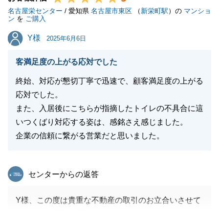
名古屋栄センター
/ 愛知県
名古屋市東区
（
新栄町駅
）の
マンショ
ン
を
ご購入
閉じる
Y様
Y様
2025年6月6日
客満足度の上がる応対でした
終始、対応が懇切丁寧で迅速で、顧客満足度の上がる
応対でした。
また、入居後にこちらが指摘したトイレの不具合に這
いつくばり対応する姿は、感銘さえ感じました。
企業の信頼に繋がる営業だと思いました。
東急リバブル
センターからの返答
Y様、この度は貴重な不動産の取引のお立合いさせて
いただき有難う御座いました。