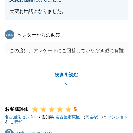
大変お世話になりました。
東急リバブル
センターからの返答
この度は、アンケートにご回答していただき誠に有難
う御座います。
頂戴しましたお褒めの言葉、評価を拝見し今後とも
続きを読む
日々精進して努力してまいります。
宜しくお願いいたします。
5
お客様評価
閉じる
名古屋栄センター
/ 愛知県
名古屋市東区
（
高岳駅
）の
マンション
を
ご売却
N様