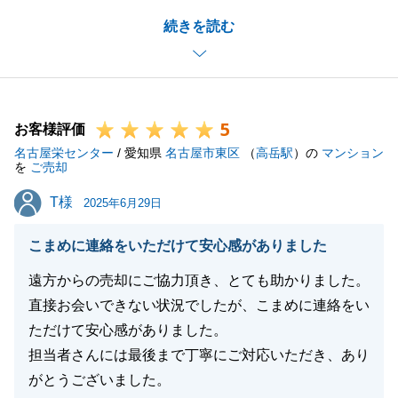
ご不安に思われていた懸念事項も最終的に解消されて
続きを読む
本当に良かったです。
素敵なお住まいになることを心から願っております。
不動産関係で気になる点やお困りの事がありました
ら、お気軽にお声がけください。
5
今後とも宜しくお願いいたします。
お客様評価
名古屋栄センター
/ 愛知県
名古屋市東区
（
高岳駅
）の
マンション
を
ご売却
T様
T様
2025年6月29日
閉じる
こまめに連絡をいただけて安心感がありました
遠方からの売却にご協力頂き、とても助かりました。
直接お会いできない状況でしたが、こまめに連絡をい
ただけて安心感がありました。
担当者さんには最後まで丁寧にご対応いただき、あり
がとうございました。