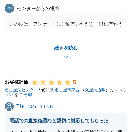
東急リバブル
センターからの返答
この度は、アンケートにご回答いただき、誠に有難う
御座います。
頂戴しましたお褒めの言葉を拝見し、大変感激してお
続きを読む
ります。
今後とも、皆様にご満足いただけるよう、サービスの
向上に努めてまいりますので、引き続きご支援賜りま
すようお願い申し上げます。
5
お客様評価
名古屋栄センター
/ 愛知県
名古屋市東区
（
久屋大通駅
）の
マンシ
ョン
を
ご売却
閉じる
T様
T様
2025年4月27日
電話での直接確認など親切に対応してもらった