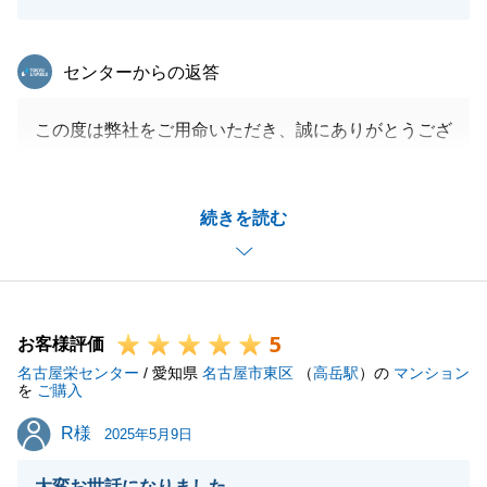
東急リバブル
センターからの返答
この度は弊社をご用命いただき、誠にありがとうござ
いました。
ご決済までの間に、様々なことがございましたが、
続きを読む
ご協力頂きましたおかげで、無事お引渡し完了となり
ました。
誠にありがとうございました。
今後とも不動産に関するお悩みなどございましたらお
5
気軽にご相談お待ちしております。
お客様評価
名古屋栄センター
/ 愛知県
名古屋市東区
（
高岳駅
）の
マンション
を
ご購入
R様
R様
2025年5月9日
閉じる
大変お世話になりました