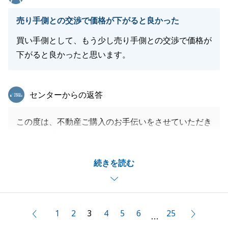
売り手側との交渉で価格が下がると良かった
買い手側として、もう少し売り手側との交渉で価格が
下がると良かったと思います。
東急リバブル
センターからの返答
この度は、不動産ご購入のお手伝いをさせていただき
まして、誠にありがとうございました。
価格面につきましては、お気持ちもわかりますが、
続きを読む
中々ないご物件でもございますので、需要と供給のバ
ランスから考えても良い御買物ではないかと思いま
す。
お住まいになられて、ご満足いただけると光栄です。
1
2
3
4
5
6
25
前へ
次へ
…
また、お住まい後にお気付きの点などございました