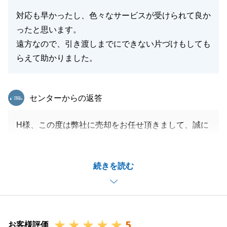
閉じる
対応も早かったし、色々なサービスが受けられて良か
ったと思います。
遠方なので、引き渡しまでにできない片づけもしても
らえて助かりました。
東急リバブル
センターからの返答
H様、この度は弊社に売却をお任せ頂きまして、誠に
ありがとうございました。
遠方の中、何度もご足労頂きまして大変助かりまし
続きを読む
た。
不動産関係で気になる点やご不明点等ございました
ら、お気軽にご連絡ください。
今後とも宜しくお願い申し上げます。
5
お客様評価