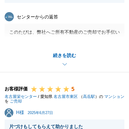
東急リバブル
センターからの返答
このたびは、弊社へご所有不動産のご売却でお手伝い
させていただきまして、誠にありがとうございまし
た。
続きを読む
スムーズにご売却できたのは良かったのですが、遠方
でお顔合わせもできないままお取引が完了したため、
少し寂しいところもありました。
また、次回名古屋にお越しになられる際は、是非お立
5
ち寄りいただきたいですし、今後も不動産のお困りご
お客様評価
名古屋栄センター
とが身の回りにございましたら、どうぞお気軽にお問
/ 愛知県
名古屋市東区
（
高岳駅
）の
マンション
を
ご売却
い合わせください。
H様
H様
2025年6月27日
片づけもしてもらえて助かりました