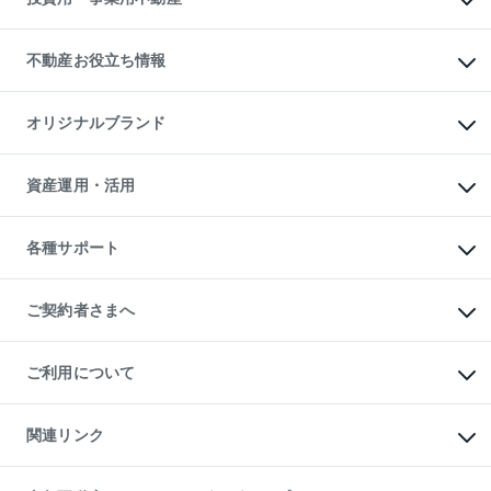
売却ガイド
賃貸管理プラン
English
繁体中文
簡体中文
リロケーションについて
投資用不動産
貸すときの流れ
事業用不動産
不動産お役立ち情報
貸すガイド
マンション投資
投資用マンション
不動産AIアドバイザー Tellus Talk
マンション一棟
マンションライブラリー
オリジナルブランド
アパート経営
人気マンションランキング
アパート投資用物件
暮らしに役立つ不動産メディア

収益物件
当社売主リノベーションマンション
「Lnote」
ビル購入（ビル一棟）
一棟リノベーションマンション

資産運用・活用
不動産相場・不動産価格情報
投資用不動産の売却査定
L`GENTE（ルジェンテ）
不動産売却FAQ
事業用不動産の売却査定
区分リノベーションマンション

不動産コラム・ニュース
等価交換事業
海外不動産
Lideas（リディアス）
不動産用語集
不動産M&A
各種サポート
投資用一棟レジデンスWELL

不動産なんでもネット相談室
アセットマネジメント・出資
SQUARE（ウェルスクエア）
住まいの税金
不動産小口投資

シニア向けサポート
物件一括検索（購入＆賃貸）
LEGACIA（レガシア）
相続サポート
ご契約者さまへ
リフォームサポート
ご契約者さまサポートメニュー
ご紹介・再契約特典
ご利用について
入居者様専用-各種ご案内（賃貸）
東急こすもす会「こすもすWeb」
本人確認に関するお客様へのお願い
金融商品取引について
関連リンク
東急リバブル ソーシャルメディアポリシー
ご意見・お問い合わせ（金融商品取引専用の相談・お問い合わせ窓口）
すまいValue
保険募集におけるプライバシー・ポリシー