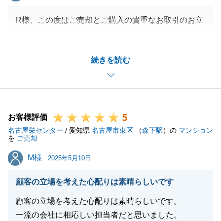
R様、この度はご売却とご購入の貴重なお取引のお立
合いさせていただき有難う御座いました。
また貴重なお言葉もいただき大変恐縮で御座います。
続きを読む
また、お困りな事が御座いましたら何でもご相談くだ
さい。
宜しくお願い申し上げます。
5
お客様評価
名古屋栄センター
/ 愛知県
名古屋市東区
（
森下駅
）の
マンション
閉じる
を
ご売却
M様
M様
2025年5月10日
顧客の立場を考えた心配りは素晴らしいです
顧客の立場を考えた心配りは素晴らしいです。
一流の会社に相応しい担当者だと思いました。