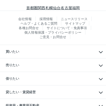
首都圏
関西
札幌
仙台
名古屋
福岡
会社情報
採用情報
ニュースリリース
ヘルプ・よくあるご質問
サイトマップ
各種お問合せ
サイトについて・免責事項
個人情報保護・プライバシーポリシー
ご意見・お問合せ
買いたい
マンションの購入
新築・分譲マンションの購入
売りたい
中古マンションの購入
一戸建ての購入
マンションの売却・査定
新築一戸建ての購入
一戸建ての売却・査定
借りたい
中古一戸建ての購入
土地の売却・査定
土地の購入
スピードAI査定
不動産購入の流れ
物件を借りる
不動産売却について
注目キーワード物件特集
オフィス・店舗の賃貸
貸したい・賃貸経営
不動産査定について
購入ガイド
借りるときの流れ
売却サービス
借りるガイド
不動産売却の流れ
無料賃料査定
多言語対応
不動産買換えの流れ
マンション賃料データ
投資用・事業用不動産