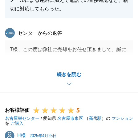
メールによる連絡に加えて電話での直接確認など、親
切に対応してもらった。
東急リバブル
センターからの返答
T様、この度は弊社に売却をお任せ頂きまして、誠に
ありがとうございました。
スムーズにお取引が出来たのも、T様のご協力があっ
続きを読む
たからだと感じてます。
改めて、御礼申し上げます。
今後何か不動産のことでお困りのことがございました
らお気軽にお問い合わせください。
5
今後とも宜しくお願い申し上げます。
お客様評価
名古屋栄センター
/ 愛知県
名古屋市東区
（
高岳駅
）の
マンション
を
ご購入
H様
H様
2025年4月25日
閉じる