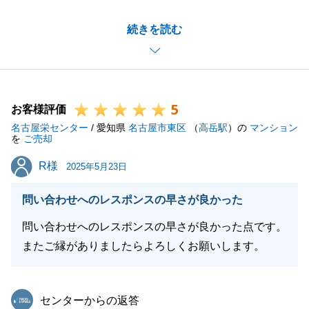
お褒めのお言葉もいただき大変恐縮で御座います。
続きを読む
また、お客様のご期待を超えるために日々努力を重ね
て精進してまいります。
今後とも東急リバブルを宜しくお願いいたします。
5
お客様評価
名古屋栄センター
/ 愛知県
名古屋市東区
（
高岳駅
）の
マンション
閉じる
を
ご売却
R様
R様
2025年5月23日
問い合わせへのレスポンスの早さが良かった
問い合わせへのレスポンスの早さが良かった点です。
またご縁がありましたらよろしくお願いします。
東急リバブル
センターからの返答