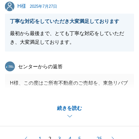
H様
H様
2025年7月27日
丁寧な対応をしていただき大変満足しております
閉じる
最初から最後まで、とても丁寧な対応をしていただ
き、大変満足しております。
東急リバブル
センターからの返答
H様、この度はご所有不動産のご売却を、東急リバブ
ル大曽根センターにご依頼いただきまして、誠にあり
がとうございました。
続きを読む
東北地方に住まわれているお父様の代理として、何事
にも迅速にご対応いただき、大変感謝しております。
細かいご連絡を何度もやりとりさせていただき、ご契
約・ご決済当日を何不足なく迎えられたのも、H様の
1
2
3
4
5
25