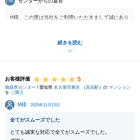
センターからの返答
H様、この度は当社をご利用いただきまして誠にあり
がとうございました。
担当者として至らぬ部分もあったかと思いますが、無
続きを読む
事お取引を終えることができ、大変うれしく思ってお
ります。
また、不動産に関するお悩み事がございましたら、お
気軽にご相談ください。引き続きよろしくお願いいた
5
します。
お客様評価
御器所センター
/ 愛知県
名古屋市東区
（
高岳駅
）の
マンション
を
ご購入
M様
M様
2025年11月13日
閉じる
全てがスムーズでした
とても誠実な対応で全てがスムーズでした。