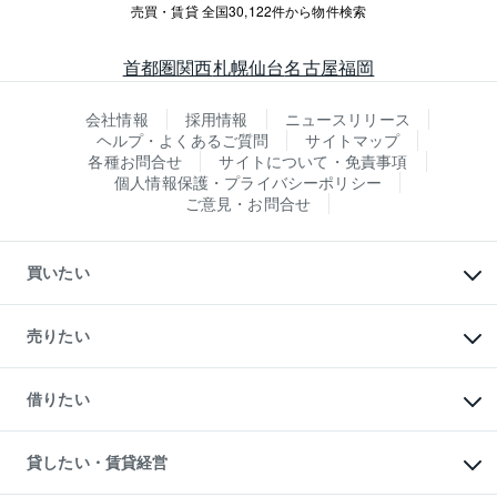
売買・賃貸 全国30,122件から物件検索
首都圏
関西
札幌
仙台
名古屋
福岡
会社情報
採用情報
ニュースリリース
ヘルプ・よくあるご質問
サイトマップ
各種お問合せ
サイトについて・免責事項
個人情報保護・プライバシーポリシー
ご意見・お問合せ
買いたい
マンションの購入
新築・分譲マンションの購入
売りたい
中古マンションの購入
一戸建ての購入
マンションの売却・査定
新築一戸建ての購入
一戸建ての売却・査定
借りたい
中古一戸建ての購入
土地の売却・査定
土地の購入
スピードAI査定
不動産購入の流れ
物件を借りる
不動産売却について
注目キーワード物件特集
オフィス・店舗の賃貸
貸したい・賃貸経営
不動産査定について
購入ガイド
借りるときの流れ
売却サービス
借りるガイド