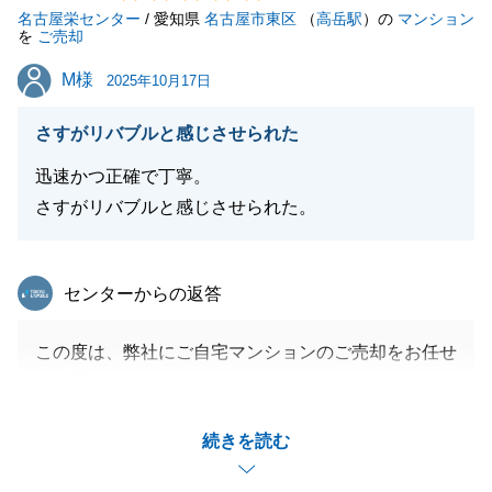
名古屋栄センター
/ 愛知県
名古屋市東区
（
高岳駅
）の
マンション
を
ご売却
M様
M様
2025年10月17日
さすがリバブルと感じさせられた
迅速かつ正確で丁寧。
さすがリバブルと感じさせられた。
東急リバブル
センターからの返答
この度は、弊社にご自宅マンションのご売却をお任せ
頂き誠にありがとうございました。
販売期間中～お引渡しまでM様にご協力を頂いたおか
続きを読む
げで無事、進めることができました。
今後も不動産に関するご相談等、ございましたら是