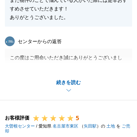
また物件のことで悩んでいる人がいた際には是非おす
すめさせていただきます！
ありがとうございました。
東急リバブル
センターからの返答
この度はご用命いただき誠にありがとうございまし
た。
大変うれしいお言葉を頂戴し、身に余る光栄でござい
続きを読む
ます。
頂戴したお言葉を糧に今後もお客様第一を忘れずに務
めて参りたいと存じます。
お困りごと等ございましたら何なりと仰せくださいま
5
せ。
お客様評価
大曽根センター
今後とも末永くご愛顧賜りますよう宜しくお願い申し
/ 愛知県
名古屋市東区
（
矢田駅
）の
土地
を
ご売
却
上げます。