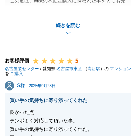
この度は、M様の不動産購入に携われた事をとても光
栄に想っております。
奥様、お子様想いのM様にとって条件の合った物件を
続きを読む
ご紹介できてとても嬉しく思います。
リフォームのプラン作成やお立合いなど、ご多用な中
お時間を頂き誠にありがとうございました。
M様一家のご多幸を心から願っております。
5
今後も不動産について何かございましたら、何なりと
お客様評価
名古屋栄センター
お申し付け下さいませ。
/ 愛知県
名古屋市東区
（
高岳駅
）の
マンション
を
ご購入
S様
S様
2025年9月23日
閉じる
買い手の気持ちに寄り添ってくれた
良かった点
テンポよく対応して頂いた事。
買い手の気持ちに寄り添ってくれた。