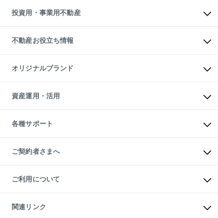
不動産売却の流れ
無料賃料査定
多言語対応
不動産買換えの流れ
マンション賃料データ
投資用・事業用不動産
売却ガイド
賃貸管理プラン
English
繁体中文
簡体中文
リロケーションについて
投資用不動産
貸すときの流れ
事業用不動産
不動産お役立ち情報
貸すガイド
マンション投資
投資用マンション
不動産AIアドバイザー Tellus Talk
マンション一棟
マンションライブラリー
オリジナルブランド
アパート経営
人気マンションランキング
アパート投資用物件
暮らしに役立つ不動産メディア

収益物件
当社売主リノベーションマンション
「Lnote」
ビル購入（ビル一棟）
一棟リノベーションマンション

資産運用・活用
不動産相場・不動産価格情報
投資用不動産の売却査定
L`GENTE（ルジェンテ）
不動産売却FAQ
事業用不動産の売却査定
区分リノベーションマンション

不動産コラム・ニュース
等価交換事業
海外不動産
Lideas（リディアス）
不動産用語集
不動産M&A
各種サポート
投資用一棟レジデンスWELL

不動産なんでもネット相談室
アセットマネジメント・出資
SQUARE（ウェルスクエア）
住まいの税金
不動産小口投資

シニア向けサポート
物件一括検索（購入＆賃貸）
LEGACIA（レガシア）
相続サポート
ご契約者さまへ
リフォームサポート
ご契約者さまサポートメニュー
ご紹介・再契約特典
ご利用について
入居者様専用-各種ご案内（賃貸）
東急こすもす会「こすもすWeb」
本人確認に関するお客様へのお願い
金融商品取引について
関連リンク
東急リバブル ソーシャルメディアポリシー