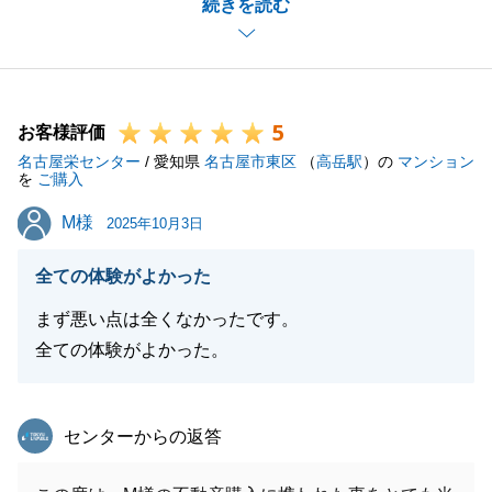
続きを読む
法書士の先生にもお力添えいただき、最終的に無事お
取引が出来たこと、大変嬉しく思っております。
今後とも、お力になれることがございましたら、精一
杯お手伝いさせていただきます。
5
お客様評価
名古屋栄センター
/ 愛知県
名古屋市東区
（
高岳駅
）の
マンション
を
ご購入
閉じる
M様
M様
2025年10月3日
全ての体験がよかった
まず悪い点は全くなかったです。
全ての体験がよかった。
東急リバブル
センターからの返答