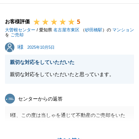
非、弊社をご利用下さいませ。
この度は誠にありがとうございました。
5
お客様評価
大曽根センター
/ 愛知県
名古屋市東区
（
砂田橋駅
）の
マンション
を
ご売却
閉じる
I様
I様
2025年10月5日
親切な対応をしていただいた
親切な対応をしていただいたと思っています。
東急リバブル
センターからの返答
I様、この度は当しゃを通じて不動産のご売却をいた
だきまして、誠にありがとうございました。
最初にご依頼を頂いてから、相続による遺産分割を司