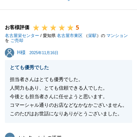
りごとがある際は、是非お力添えさせていただけます
と幸いでございます。引き続き、よろしくお願い申し
上げます。
5
お客様評価
名古屋栄センター
/ 愛知県
名古屋市東区
（
栄駅
）の
マンション
を
ご売却
閉じる
H様
H様
2025年11月16日
とても優秀でした
担当者さんはとても優秀でした。
人間力もあり、とても信頼できる人でした。
今後とも担当者さんに任せようと思います。
コマーシャル通りのお店などなかなかございません。
このたびはお世話になりありがとうございました。
東急リバブル