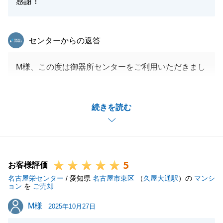
感謝！
東急リバブル
センターからの返答
M様、この度は御器所センターをご利用いただきまし
てありがとうございました。
いつもお忙しいところ、迅速にご対応いただき感謝申
続きを読む
し上げます。
また、お褒めのお言葉を頂きありがとうございます。
M様のご協力のおかげで、お取引をスムーズに進める
ことができました。ありがとうございました。
5
また、無事に素敵なお住まいが見つかりましたこと、
お客様評価
名古屋栄センター
非常に嬉しく思います。
/ 愛知県
名古屋市東区
（
久屋大通駅
）の
マンシ
ョン
を
ご売却
今後もご不明点やご相談などがございましたら、いつ
M様
M様
でもお気軽にお申し付けくださいませ。
2025年10月27日
引き続きよろしくお願いいたします。