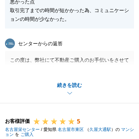
悪かった点
取引完了までの時間が短かかった為、コミュニケーシ
ョンの時間が少なかった。
東急リバブル
センターからの返答
この度は、弊社にて不動産ご購入のお手伝いをさせて
いただきまして、誠にありがとうございました。
初めてお会いした日に2件ご覧いただいたうちの1件
続きを読む
が運命の自宅でしたので、最後のご決済までの期間は
短かったかと思います。
その短い時間に再度現地確認や銀行の選定など、S様
のご協力がなければこのようにスムーズなお取引はで
5
きなかったと思います。
お客様評価
名古屋栄センター
今はお引越し後の整理でお忙しいかと思いますが、タ
/ 愛知県
名古屋市東区
（
久屋大通駅
）の
マンシ
ョン
を
ご購入
イミング見て御礼で伺わせていただきます。