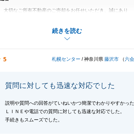
、大切なご所有不動産のご売却をお任せいただき、誠にあり
した。
ていただけるご売却ができ、私も嬉しく思います。
続きを読む
関するお困りごとがございました際には、是非お気軽にご連
と思います。
ろしくお願い申し上げます。
5
札幌センター
/ 神奈川県
藤沢市
（
六
閉じる
質問に対しても迅速な対応でした
説明や質問への回答がていねいかつ簡潔でわかりやすかっ
ＬＩＮＥや電話での質問に対しても迅速な対応でした。
手続きもスムーズでした。