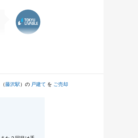
東急リバブル
（
藤沢駅
）の
戸建て
を
ご売却