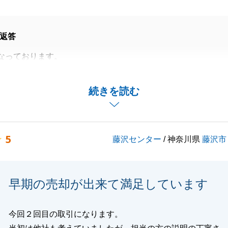
返答
なっております。
ご利用いただきありがとうございます。
、ご不安なことも多かったかと思いますが、A様の早急なご
続きを読む
らこそ早期の成約ができたかと思います。
に関して何かお困りごとがございましたら何なりとお申し付
5
藤沢センター
/ 神奈川県
藤沢市
閉じる
早期の売却が出来て満足しています
今回２回目の取引になります。