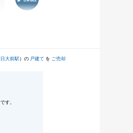
会日大前駅
）の
戸建て
を
ご売却
たです。