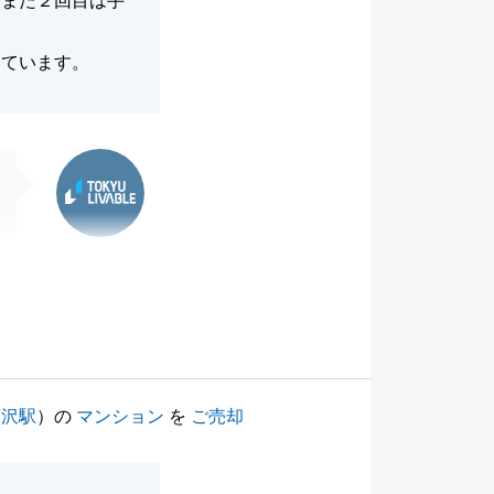
、また２回目は手
しています。
東急リバブル
藤沢駅
）の
マンション
を
ご売却