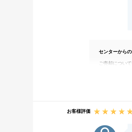
センターからの
ご売却について
諸手続きを迅速
た。
もしお知り合い
いただければ幸
今後ともよろし
お客様評価
K様