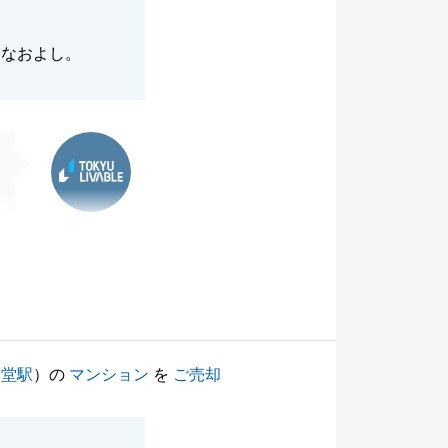
となおよし。
東急リバブル
辻堂駅
）の
マンション
を
ご売却