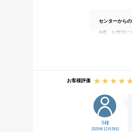
センターからの
A様、お世話に
この度は弊社を
遠方の不動産で
対応があったか
今後とも不動産
けください。
お客様評価
S様
S様
2025年12月28日