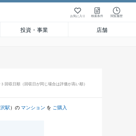
お気に入り
検索条件
閲覧履歴
投資・事業
店舗
ート回収日順（回収日が同じ場合は評価が高い順）
藤沢駅
）の
マンション
を
ご購入