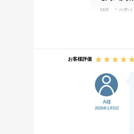
M様、この度は
がとうございま
M様にご満足し
今度、不動産に
絡いただければ
今後とも何卒よ
お客様評価
A様
A様
2026年1月5日