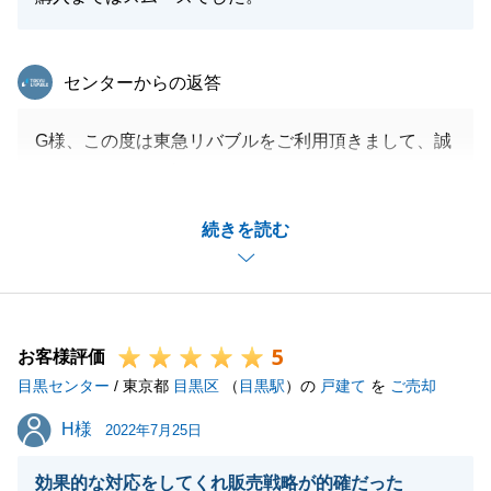
東急リバブル
センターからの返答
G様、この度は東急リバブルをご利用頂きまして、誠
にありがとうございます。
ご希望購入金額に届かず申し訳ございませんでした。
続きを読む
希望には届かずとも売主様にご理解いただく為にかな
り大きな価格交渉をさせていただきました。
今後とも不動産の事でお困りの事がございましたら、
何なりとご相談頂ければ幸いでございます。
5
引き続きよろしくお願い申し上げます。
お客様評価
目黒センター
/ 東京都
目黒区
（
目黒駅
）の
戸建て
を
ご売却
H様
H様
2022年7月25日
閉じる
効果的な対応をしてくれ販売戦略が的確だった