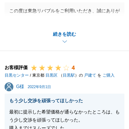
この度は東急リバブルをご利用いただき、誠にありが
とうございました。
スピーディに進められたのもT様がお忙しい中にも関
続きを読む
わらず測量や残置物の撤去、司法書士とのご面談等日
程調整にご尽力いただいたおかげでございます。
最後の最後でご決済の日程がずれてしまったときも迅
速にご対応していただき、感謝の念に絶えません。
4
今後も末永いお付き合いどうぞ宜しくお願い致しま
お客様評価
目黒センター
す。
/ 東京都
目黒区
（
目黒駅
）の
戸建て
を
ご購入
G様
G様
2022年9月1日
閉じる
もう少し交渉を頑張ってほしかった
最初に提示した希望価格が通らなかったところは、も
う少し交渉を頑張ってほしかった。
購入まではスムーズでした。