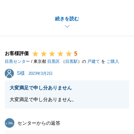
うございました。
H様にとってご満足のいくお取引ができましたこと、
続きを読む
大変嬉しく思っております。
ご契約からお引渡までお忙しい中だったかと存じます
が、こちらからの依頼にも、いつもスピーディーに対
応していただき、大変助かりました。
5
お兄様へのお取次ぎも誠にありがとうございました。
お客様評価
目黒センター
また今後、ご自身や親族の方、知人・友人等で不動産
/ 東京都
目黒区
（
目黒駅
）の
戸建て
を
ご購入
についてお困りの方がいらっしゃいましたら、お気軽
S様
S様
2023年3月2日
にご相談いただけますと幸いです。
今後ともどうぞよろしくお願い申し上げます。
大変満足で申し分ありません
大変満足で申し分ありません。
閉じる
東急リバブル
センターからの返答