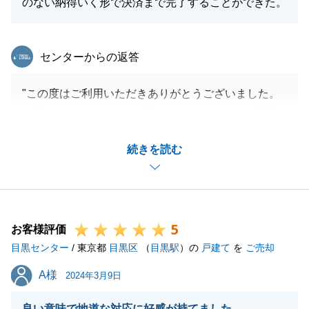
のない納得いく形で決済まで完了することができた。
東急リバブル
センターからの返答
"この度はご利用いただきありがとうございました。
お会いさせていただいた日にスケジュールをご提示さ
ていただき、その通り進み安心しております。
続きを読む
今後、不動産に関するご相談事がございましたらお待
ちしております。
重ねてでございますが、ありがとうございました。"
5
お客様評価
目黒センター
/ 東京都
目黒区
（
目黒駅
）の
戸建て
を
ご売却
閉じる
A様
A様
2024年3月9日
良い意味で地道な対応に好感が持てました