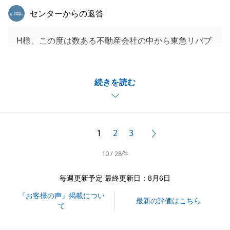
東急リバブル
センターからの返答
H様、この度は数ある不動産会社の中から東急リバブ
ルをご利用頂きまして、誠にありがとうございます。
ご相談当初から細かな社会情勢や市況の変化について
続きを読む
は随時ご連絡をしながら、様々なご提案をさせていた
だきました。
私の提案だけはなく、H様に相談をさせていただきな
がら一緒にご売却を進めていった結果、良いタイミン
1
2
3
次へ
グでご売却ができたかと存じます。
10 / 28件
素早く書類準備や内覧対応等ご対応いただきまして、
改めて感謝申し上げます。
毎週更新予定 最終更新日：8月6日
今後とも不動産の事でお困りの事がございましたら、
『お客様の声』掲載につい
何なりとご相談頂ければ幸いでございます。
最新の評価はこちら
て
引き続きよろしくお願い申し上げます。