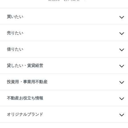
買いたい
マンションの購入
新築・分譲マンションの購入
売りたい
中古マンションの購入
一戸建ての購入
マンションの売却・査定
新築一戸建ての購入
一戸建ての売却・査定
借りたい
中古一戸建ての購入
土地の売却・査定
土地の購入
スピードAI査定
不動産購入の流れ
物件を借りる
不動産売却について
注目キーワード物件特集
オフィス・店舗の賃貸
貸したい・賃貸経営
不動産査定について
購入ガイド
借りるときの流れ
売却サービス
借りるガイド
不動産売却の流れ
無料賃料査定
多言語対応
不動産買換えの流れ
マンション賃料データ
投資用・事業用不動産
売却ガイド
賃貸管理プラン
English
繁体中文
簡体中文
リロケーションについて
投資用不動産
貸すときの流れ
事業用不動産
不動産お役立ち情報
貸すガイド
マンション投資
投資用マンション
不動産AIアドバイザー Tellus Talk
マンション一棟
マンションライブラリー
オリジナルブランド
アパート経営
人気マンションランキング
アパート投資用物件
暮らしに役立つ不動産メディア

収益物件
当社売主リノベーションマンション
「Lnote」