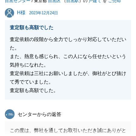
目黒センター
/ 東京都
目黒区
（
目黒駅
）の
戸建て
を
ご売却
H様
H様
2023年12月24日
査定額も高額でした
査定依頼の段階から全力でしっかり対応していただい
た。
また、熱意も感じられ、この人になら任せたいという
気持ちになれた。
査定依頼は三社にお願いしましたが、御社がとび抜け
て秀でていました。
査定額も高額でした。
東急リバブル
センターからの返答
この度は、弊社を通してお取引いただき誠にありがと