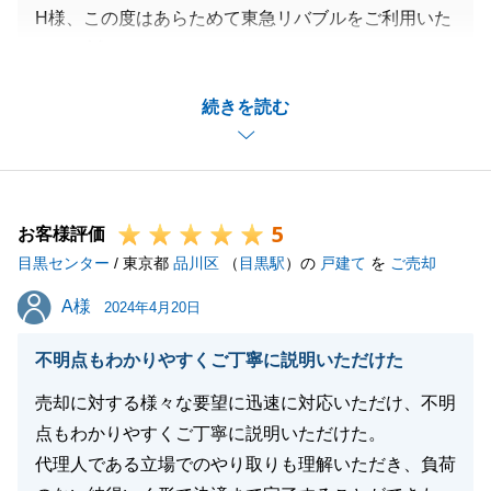
H様、この度はあらためて東急リバブルをご利用いた
だき、誠にありがとうございました。
H様とは新居のご購入手やリフォームの事等、一連の
続きを読む
お手伝いをさせていただきました。
思い返してみると短い期間でのお取引でございました
が、H様の大きなライフイベントの一部に携わる事が
できた事、大変光栄に存じます。
5
今後もH様の担当者としてお力添えができればと存じ
お客様評価
目黒センター
ますので、何かお困り事がございましたらいつでもお
/ 東京都
品川区
（
目黒駅
）の
戸建て
を
ご売却
声がけください。
A様
A様
2024年4月20日
今後とも何卒よろしくお願い申し上げます。
不明点もわかりやすくご丁寧に説明いただけた
売却に対する様々な要望に迅速に対応いただけ、不明
閉じる
点もわかりやすくご丁寧に説明いただけた。
代理人である立場でのやり取りも理解いただき、負荷