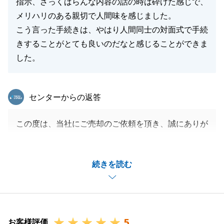
指示、ざっくばらんな内容の話の時は砕けた感じで、
メリハリのある親切で人間味を感じました。
こう言った手続きは、やはり人間同士の対面式で手続
きすることがとても良いのだなと感じることができま
した。
東急リバブル
センターからの返答
この度は、当社にご売却のご依頼を頂き、誠にありが
とうございます。
お取引の中でいくつかの山がありましたが、Ｏ様には
続きを読む
随所でご理解とご協力を頂き、お陰様で無事お取引満
了の日を迎えられたこと、心より感謝申し上げます。
頂いたお言葉を胸に、今後も皆様が安心して、かつＡ
Ｉでは出来ない人間味も感じて頂ける接客、サービス
5
を心掛けてまいります。
お客様評価