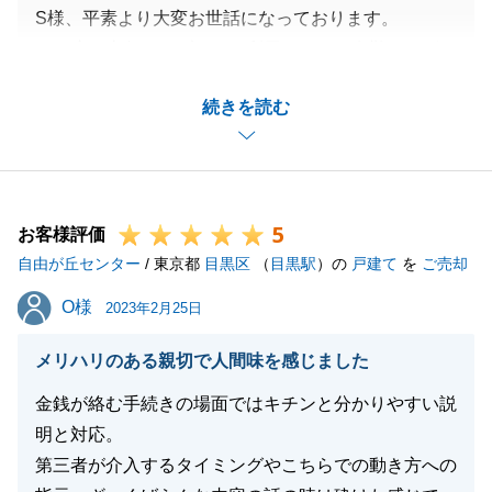
S様、平素より大変お世話になっております。
この度は東急リバブルをご利用いただき有難うござい
ました。
続きを読む
今回S様ご夫妻が素敵な物件に巡り合う事ができたの
も、全てS様ご夫妻の迅速かつ適切なご判断のお陰か
と存じます。
また何かございましたら直ぐに対応しますので、小さ
5
な事でもご相談ください。
お客様評価
自由が丘センター
今後とも何卒よろしくお願い申し上げます。
/ 東京都
目黒区
（
目黒駅
）の
戸建て
を
ご売却
O様
O様
2023年2月25日
閉じる
メリハリのある親切で人間味を感じました
金銭が絡む手続きの場面ではキチンと分かりやすい説
明と対応。
第三者が介入するタイミングやこちらでの動き方への