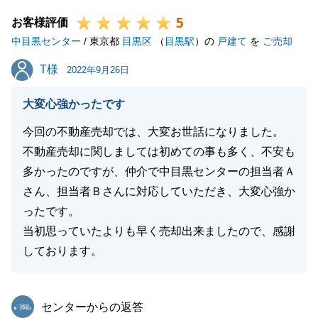
ら、お気軽にご連絡くださいませ。
5
引き続き、よろしくお願いいたします。
お客様評価
中目黒センター
/ 東京都
目黒区
（
目黒駅
）の
戸建て
を
ご売却
T様
T様
2022年9月26日
閉じる
大変心強かったです
今回の不動産売却では、大変お世話になりました。
不動産売却に関しましては初めての事も多く、不安も
多かったのですが、仲介で中目黒センターの担当者Ａ
さん、担当者Ｂさんに対応していただき、大変心強か
ったです。
当初思っていたよりも早く売却出来ましたので、感謝
しております。
東急リバブル
センターからの返答