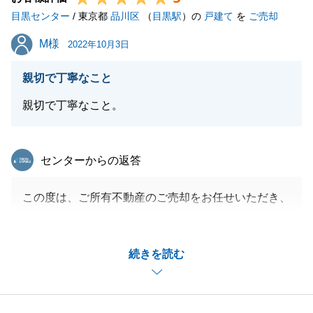
目黒センター
今後も当社をご愛顧の程、お願い申し上げます。
/ 東京都
品川区
（
目黒駅
）の
戸建て
を
ご売却
M様
M様
2022年10月3日
閉じる
親切で丁寧なこと
親切で丁寧なこと。
東急リバブル
センターからの返答
この度は、ご所有不動産のご売却をお任せいただき、
誠にありがとうございます。
ご契約から決済まで短いスケジュールでしたがＭ様の
続きを読む
ご協力のおかげで、スムーズにお取引をすることが出
来ました。
また、不動産に関するお悩みやご相談等ございました