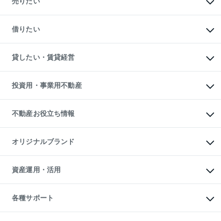
売りたい
中古マンションの購入
一戸建ての購入
マンションの売却・査定
新築一戸建ての購入
一戸建ての売却・査定
借りたい
中古一戸建ての購入
土地の売却・査定
土地の購入
スピードAI査定
不動産購入の流れ
物件を借りる
不動産売却について
注目キーワード物件特集
オフィス・店舗の賃貸
貸したい・賃貸経営
不動産査定について
購入ガイド
借りるときの流れ
売却サービス
借りるガイド
不動産売却の流れ
無料賃料査定
多言語対応
不動産買換えの流れ
マンション賃料データ
投資用・事業用不動産
売却ガイド
賃貸管理プラン
English
繁体中文
簡体中文
リロケーションについて
投資用不動産
貸すときの流れ
事業用不動産
不動産お役立ち情報
貸すガイド
マンション投資
投資用マンション
不動産AIアドバイザー Tellus Talk
マンション一棟
マンションライブラリー
オリジナルブランド
アパート経営
人気マンションランキング
アパート投資用物件
暮らしに役立つ不動産メディア

収益物件
当社売主リノベーションマンション
「Lnote」
ビル購入（ビル一棟）
一棟リノベーションマンション

資産運用・活用
不動産相場・不動産価格情報
投資用不動産の売却査定
L`GENTE（ルジェンテ）
不動産売却FAQ
事業用不動産の売却査定
区分リノベーションマンション

不動産コラム・ニュース
等価交換事業
海外不動産
Lideas（リディアス）
不動産用語集
不動産M&A
各種サポート
投資用一棟レジデンスWELL

不動産なんでもネット相談室
アセットマネジメント・出資
SQUARE（ウェルスクエア）
住まいの税金
不動産小口投資

シニア向けサポート
物件一括検索（購入＆賃貸）