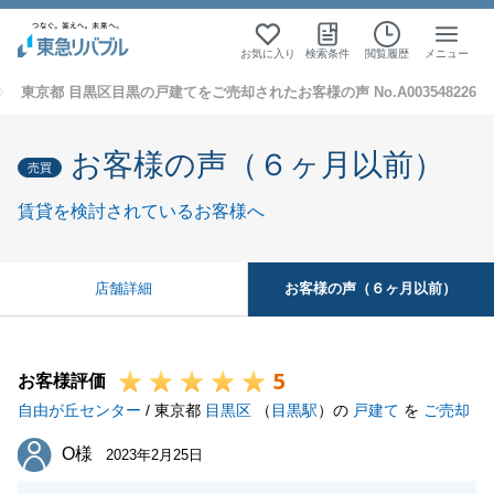
お気に入り
検索条件
閲覧履歴
メニュー
東京都 目黒区目黒の戸建てをご売却されたお客様の声 No.A003548226
お客様の声（６ヶ月以前）
売買
賃貸を検討されているお客様へ
お客様の声（６ヶ月以前）
店舗詳細
5
お客様評価
自由が丘センター
/ 東京都
目黒区
（
目黒駅
）の
戸建て
を
ご売却
O様
O様
2023年2月25日