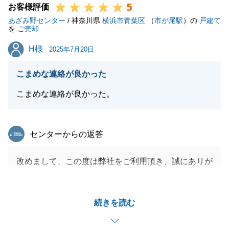
5
お客様評価
あざみ野センター
/ 神奈川県
横浜市青葉区
（
市が尾駅
）の
戸建て
閉じる
を
ご売却
H様
H様
2025年7月20日
こまめな連絡が良かった
こまめな連絡が良かった。
東急リバブル
センターからの返答
改めまして、この度は弊社をご利用頂き、誠にありが
とうございました。
以前、購入頂きました不動産のご売却で、2度目のお
続きを読む
取引でした。
書類の用意や荷物整理など、お忙しいところご対応頂