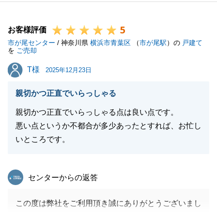
じになってしまい申し訳ございませんでした。
私が今回のお取引で一番嬉しかったことは、ご見学の
5
際にご子息様がすごく楽しみにされていらっしゃった
お客様評価
市が尾センター
ことが記憶に残っていたため、本当にうまく行って良
/ 神奈川県
横浜市青葉区
（
市が尾駅
）の
戸建て
を
ご売却
かったと思います。
T様
T様
今後とも不動産に関するご相談がございましたらお気
2025年12月23日
軽にお声がけ頂けますと幸甚です。
親切かつ正直でいらっしゃる
何卒宜しくお願い申し上げます。
親切かつ正直でいらっしゃる点は良い点です。
悪い点というか不都合が多少あったとすれば、お忙し
いところです。
閉じる
東急リバブル
センターからの返答
この度は弊社をご利用頂き誠にありがとうございまし
た。