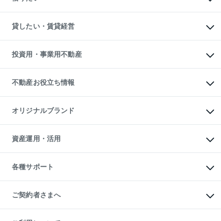
土地の売却・査定
土地の購入
スピードAI査定
不動産購入の流れ
物件を借りる
不動産売却について
注目キーワード物件特集
オフィス・店舗の賃貸
貸したい・賃貸経営
不動産査定について
購入ガイド
借りるときの流れ
売却サービス
借りるガイド
不動産売却の流れ
無料賃料査定
多言語対応
不動産買換えの流れ
マンション賃料データ
投資用・事業用不動産
売却ガイド
賃貸管理プラン
English
繁体中文
簡体中文
リロケーションについて
投資用不動産
貸すときの流れ
事業用不動産
不動産お役立ち情報
貸すガイド
マンション投資
投資用マンション
不動産AIアドバイザー Tellus Talk
マンション一棟
マンションライブラリー
オリジナルブランド
アパート経営
人気マンションランキング
アパート投資用物件
暮らしに役立つ不動産メディア

収益物件
当社売主リノベーションマンション
「Lnote」
ビル購入（ビル一棟）
一棟リノベーションマンション

資産運用・活用
不動産相場・不動産価格情報
投資用不動産の売却査定
L`GENTE（ルジェンテ）
不動産売却FAQ
事業用不動産の売却査定
区分リノベーションマンション

不動産コラム・ニュース
等価交換事業
海外不動産
Lideas（リディアス）
不動産用語集
不動産M&A
各種サポート
投資用一棟レジデンスWELL

不動産なんでもネット相談室
アセットマネジメント・出資
SQUARE（ウェルスクエア）
住まいの税金
不動産小口投資

シニア向けサポート
物件一括検索（購入＆賃貸）
LEGACIA（レガシア）
相続サポート
ご契約者さまへ
リフォームサポート
ご契約者さまサポートメニュー
ご紹介・再契約特典