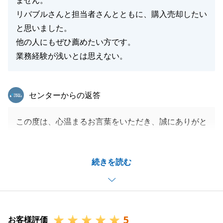
ません。
リバブルさんと担当者さんとともに、購入売却したい
と思いました。
他の人にもぜひ薦めたい方です。
業務経験が浅いとは思えない。
東急リバブル
センターからの返答
この度は、心温まるお言葉をいただき、誠にありがと
うございます。
そして、「他の人にもぜひ薦めたい」とまで仰ってい
続きを読む
ただき、身に余る光栄です。
お客様にご満足いただけたこと、そして、そうしたお
気持ちを伝えていただけたこと、担当者としてこの上
ない喜びを感じております。
5
ご自宅のご売却につきましても、引き続き全力でサポ
お客様評価