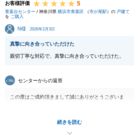
5
お客様評価
青葉台センター
/ 神奈川県
横浜市青葉区
（
市が尾駅
）の
戸建て
を
ご購入
N様
N様
2026年2月3日
真摯に向き合っていただけた
親切丁寧な対応で、真摯に向き合っていただけた。
東急リバブル
センターからの返答
この度はご成約頂きまして誠にありがとうございま
す。
高額な買い物ということで、N様もいろいろと悩まれ
続きを読む
ていたことはお察しいたしますが、他にも検討されて
いる方がいらっしゃったため、最後は焦らすような感