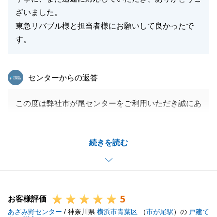
ざいました。
東急リバブル様と担当者様にお願いして良かったで
す。
東急リバブル
センターからの返答
この度は弊社市が尾センターをご利用いただき誠にあ
りがとうございました。
初めての不動産売却でご不安な点も多かったと思いま
続きを読む
すが、こちらの要望にも迅速にご対応いただき、早期
ご売却に至ったこと、大変嬉しく思っております。
今後も不動産のことは些細な内容でもお気軽にご相談
ください。
5
お客様評価
あざみ野センター
/ 神奈川県
横浜市青葉区
（
市が尾駅
）の
戸建て