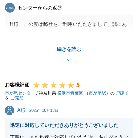
東急リバブル
センターからの返答
H様、この度は弊社をご利用いただきまして、誠にあ
りがとうございました。
無事にお引渡しを終えることができましたのも、測量
続きを読む
図の作成や、司法書士との面談など、H様にご協力い
ただいたおかげです。
心より感謝申し上げます。
また、不動産に関するご相談やお困りごとがございま
5
したら、どんな些細なことでもお気軽にご連絡くださ
お客様評価
市が尾センター
い。
/ 神奈川県
横浜市青葉区
（
市が尾駅
）の
戸建て
を
ご売却
皆様のご多幸を心よりお祈り申し上げます。
A様
A様
2025年10月13日
迅速に対応していただきありがとうございました
閉じる
丁寧に、また迅速に対応していただき、ありがとうご