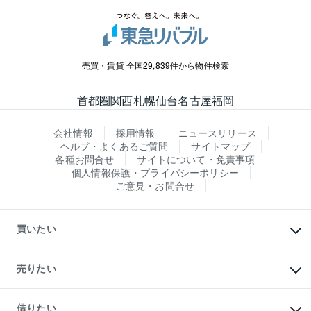
売買・賃貸 全国29,839件から物件検索
首都圏
関西
札幌
仙台
名古屋
福岡
会社情報
採用情報
ニュースリリース
ヘルプ・よくあるご質問
サイトマップ
各種お問合せ
サイトについて・免責事項
個人情報保護・プライバシーポリシー
ご意見・お問合せ
買いたい
マンションの購入
新築・分譲マンションの購入
売りたい
中古マンションの購入
一戸建ての購入
マンションの売却・査定
新築一戸建ての購入
一戸建ての売却・査定
借りたい
中古一戸建ての購入