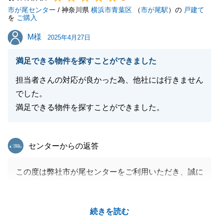
市が尾センター
ートさせていただきます。
/ 神奈川県
横浜市青葉区
（
市が尾駅
）の
戸建て
を
ご購入
これからも私に任せてよかったと思っていただけるよ
M様
M様
う、一層精進してまいります。
2025年4月27日
今後とも、どうぞよろしくお願いいたします。
満足できる物件を探すことができました
担当者さんの対応が良かった為、他社には行きません
でした。
閉じる
満足できる物件を探すことができました。
東急リバブル
センターからの返答
この度は弊社市が尾センターをご利用いただき、誠に
ありがとうございました。
ご購入まで様々な場所、条件の不動産をご覧いただき
続きを読む
ましたが、最終的に気に入っていただける不動産が見