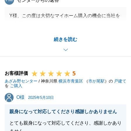
センターからの返答
Y様、この度は大切なマイホーム購入の機会に当社を
ご利用いただき誠にありがとうございました。
お客様にご不安なお気持ちをおかけしないよう、スピ
続きを読む
ード感をもったお返事を強く意識しておりますので、
お褒めのお言葉がとても嬉しいです。
新居にお引っ越し後もお困りごとがございましたらお
気軽にお申し付けくださいませ。
5
引き続きよろしくお願いいたします。
お客様評価
あざみ野センター
/ 神奈川県
横浜市青葉区
（
市が尾駅
）の
戸建て
を
ご購入
O様
O様
2025年5月10日
閉じる
親身になって対応してくださり感謝しかありません
とても親身になって対応してくださり、感謝しかあり