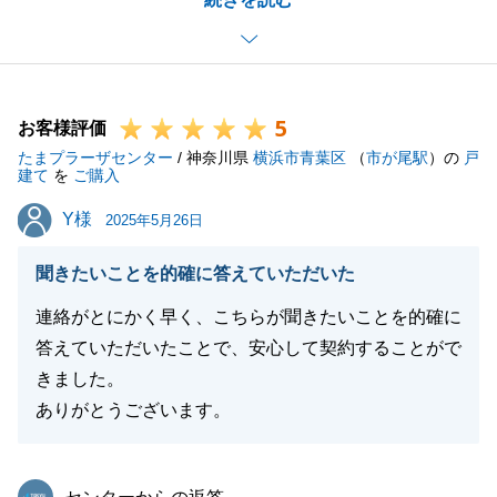
りまして、重ねて御礼申し上げます。
O様のご親族やご友人の方で、将来的に不動産の購入
や売却、相続等でお考えの方がいらっしゃいましたら
是非、ご紹介ください。
5
必ずやご期待に添えるよう最善を尽くしてまいりま
お客様評価
たまプラーザセンター
す。
/ 神奈川県
横浜市青葉区
（
市が尾駅
）の
戸
建て
を
ご購入
今後ともご贔屓を賜りますようお願い申し上げます。
Y様
Y様
2025年5月26日
聞きたいことを的確に答えていただいた
閉じる
連絡がとにかく早く、こちらが聞きたいことを的確に
答えていただいたことで、安心して契約することがで
きました。
ありがとうございます。
東急リバブル