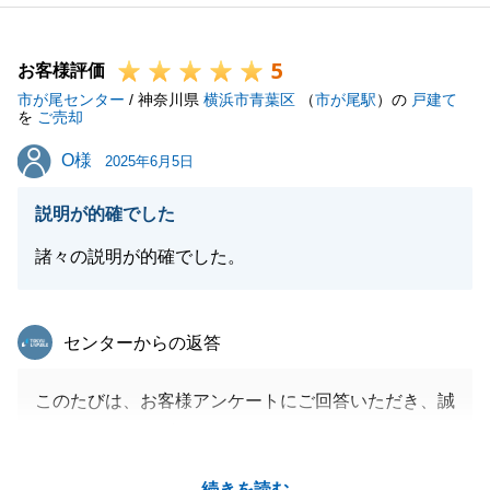
いたおかげだと思っています。
また、何かお手伝いできることがございましたら、お
5
気軽にご相談ください。
お客様評価
市が尾センター
引き続き、よろしくお願いいたします。
/ 神奈川県
横浜市青葉区
（
市が尾駅
）の
戸建て
を
ご売却
O様
O様
2025年6月5日
閉じる
説明が的確でした
諸々の説明が的確でした。
東急リバブル
センターからの返答
このたびは、お客様アンケートにご回答いただき、誠
にありがとうございます。
また、お取引にあたり、O様には多大なるご協力を賜
続きを読む