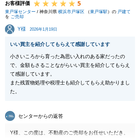
5
お客様評価
東戸塚センター
/ 神奈川県
横浜市戸塚区
（
東戸塚駅
）の
戸建て
を
ご売却
Y様
Y様
2026年1月19日
いい買主を紹介してもらえて感謝しています
小さいころから育った為思い入れのある家だったの
で、金額もさることながらいい買主を紹介してもらえ
て感謝しています。
また残置物処理や税理士も紹介してもらえ助かりまし
た。
東急リバブル
センターからの返答
Y様、この度は、不動産のご売却をお任せいただき、