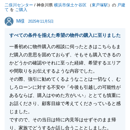
二俣川センター
また何か不動産でお困りごとが御座いましたら、お気
/ 神奈川県
横浜市保土ケ谷区
（
東戸塚駅
）の
戸建
て
を
ご購入
軽にご相談をよろしくお願いいたします。
M様
M様
2025年11月5日
すべての条件を揃えた希望の物件の購入に至りました
閉じる
一番初めに物件購入の相談に伺ったときはこちらもま
だ購入の意思を固めておらず、そもそも購入できるの
かどうかの確認やそれに至った経緯、希望するエリア
や間取りをお伝えするような内容でした。
その際、強引に勧めてくるようなことは一切なく、む
しろローンに対する不安や「今後も引越しの可能性が
あるならば、購入はやめた方がいい」ととても慎重に
お話くださり、顧客目線で考えてくださっていると感
じました。
ですので、その当日は特に内見等はせずそのまま帰
り、家族でどうするか話し合うこととしました。