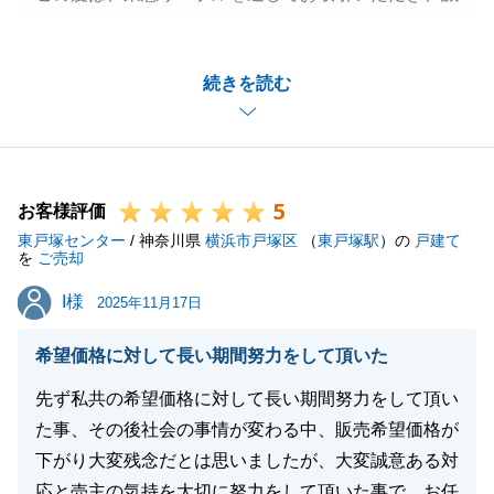
にありがとうございました。
ご成約まで少しお待たせしてしまいましたが、無事に
続きを読む
ご成約に至り、私としても一安心です。
無事にお取引が完了しましたのも、N様のご協力のお
かげです。
今後も不動産に関しまして、何かご質問事項・ご不安
5
点等出て参りましたら、お気軽にお声がけください。
お客様評価
東戸塚センター
今後とも、よろしくお願いいたします。
/ 神奈川県
横浜市戸塚区
（
東戸塚駅
）の
戸建て
を
ご売却
I様
I様
2025年11月17日
閉じる
希望価格に対して長い期間努力をして頂いた
先ず私共の希望価格に対して長い期間努力をして頂い
た事、その後社会の事情が変わる中、販売希望価格が
下がり大変残念だとは思いましたが、大変誠意ある対
応と売主の気持を大切に努力をして頂いた事で、お任