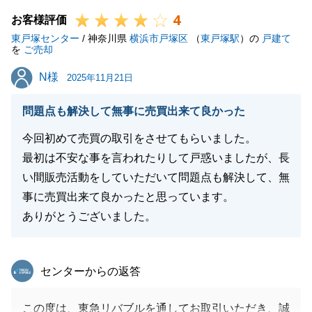
4
今後もし何かございましたらご遠慮なくお申し付けい
お客様評価
東戸塚センター
ただけますと幸いです。
/ 神奈川県
横浜市戸塚区
（
東戸塚駅
）の
戸建て
を
ご売却
引き続きどうぞよろしくお願い申し上げます。
N様
N様
2025年11月21日
問題点も解決して無事に売買出来て良かった
閉じる
今回初めて売買の取引をさせてもらいました。
最初は不安な事を言われたりして戸惑いましたが、長
い間販売活動をしていただいて問題点も解決して、無
事に売買出来て良かったと思っています。
ありがとうございました。
東急リバブル
センターからの返答
この度は、東急リバブルを通してお取引いただき、誠