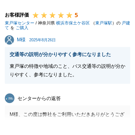
ざいました。
5
また何か不動産でお困りごとが御座いましたら、お気
お客様評価
東戸塚センター
軽にご相談をよろしくお願いいたします。
/ 神奈川県
横浜市保土ケ谷区
（
東戸塚駅
）の
戸建
て
を
ご購入
M様
M様
2025年8月26日
閉じる
交通等の説明が分かりやすく参考になりました
東戸塚の特徴や地域のこと、バス交通等の説明が分か
りやすく、参考になりました。
東急リバブル
センターからの返答
M様、この度は弊社をご利用いただきありがとうござ
いました。
契約からお引き渡しまで、タイトなスケジュールでは