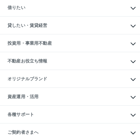
マンションの売却・査定
新築一戸建ての購入
一戸建ての売却・査定
借りたい
中古一戸建ての購入
土地の売却・査定
土地の購入
スピードAI査定
不動産購入の流れ
物件を借りる
不動産売却について
注目キーワード物件特集
オフィス・店舗の賃貸
貸したい・賃貸経営
不動産査定について
購入ガイド
借りるときの流れ
売却サービス
借りるガイド
不動産売却の流れ
無料賃料査定
多言語対応
不動産買換えの流れ
マンション賃料データ
投資用・事業用不動産
売却ガイド
賃貸管理プラン
English
繁体中文
簡体中文
リロケーションについて
投資用不動産
貸すときの流れ
事業用不動産
不動産お役立ち情報
貸すガイド
マンション投資
投資用マンション
不動産AIアドバイザー Tellus Talk
マンション一棟
マンションライブラリー
オリジナルブランド
アパート経営
人気マンションランキング
アパート投資用物件
暮らしに役立つ不動産メディア

収益物件
当社売主リノベーションマンション
「Lnote」
ビル購入（ビル一棟）
一棟リノベーションマンション

資産運用・活用
不動産相場・不動産価格情報
投資用不動産の売却査定
L`GENTE（ルジェンテ）
不動産売却FAQ
事業用不動産の売却査定
区分リノベーションマンション

不動産コラム・ニュース
等価交換事業
海外不動産
Lideas（リディアス）
不動産用語集
不動産M&A
各種サポート
投資用一棟レジデンスWELL

不動産なんでもネット相談室
アセットマネジメント・出資
SQUARE（ウェルスクエア）
住まいの税金
不動産小口投資

シニア向けサポート
物件一括検索（購入＆賃貸）
LEGACIA（レガシア）
相続サポート
ご契約者さまへ
リフォームサポート