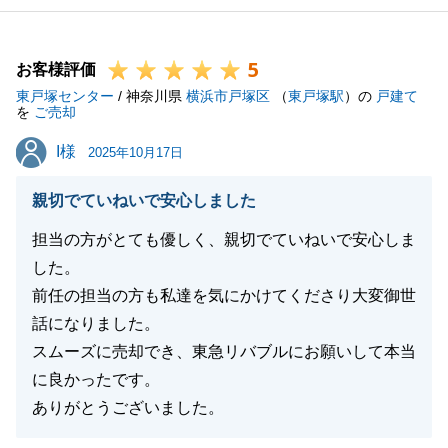
ございましたらご相談ください。
ご家族の幸せを心よりお祈り申し上げます。
5
お客様評価
東戸塚センター
/ 神奈川県
横浜市戸塚区
（
東戸塚駅
）の
戸建て
を
ご売却
閉じる
I様
I様
2025年10月17日
親切でていねいで安心しました
担当の方がとても優しく、親切でていねいで安心しま
した。
前任の担当の方も私達を気にかけてくださり大変御世
話になりました。
スムーズに売却でき、東急リバブルにお願いして本当
に良かったです。
ありがとうございました。