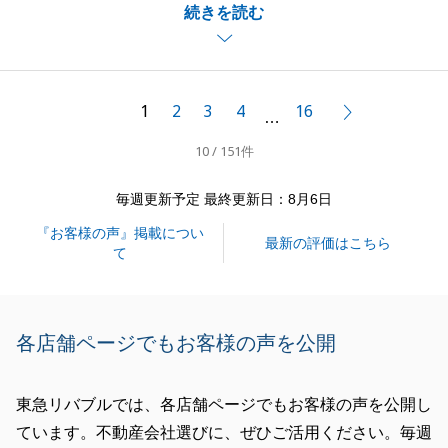
続きを読む
ありましたが、M様のお力添えもあり無事にお引渡し
まで終えることができて良かったです。
また、何かご不明点等ございましたら、どんな事でも
ご相談いただけますと幸いです。
1
2
3
4
16
次へ
…
この度はありがとうございました、今後ともよろしく
10 / 151件
お願いいたします。
毎週更新予定 最終更新日：8月6日
『お客様の声』掲載につい
閉じる
最新の評価はこちら
て
各店舗ページでもお客様の声を公開
東急リバブルでは、各店舗ページでもお客様の声を公開し
ています。不動産会社選びに、ぜひご活用ください。毎週