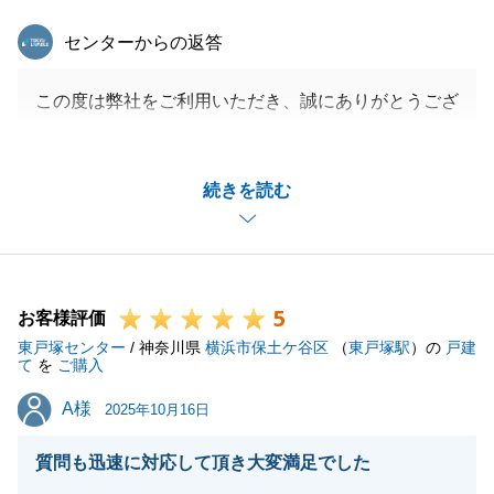
東急リバブル
センターからの返答
この度は弊社をご利用いただき、誠にありがとうござ
いました。
I様に喜んで頂き私もうれしく思います。
続きを読む
奥様と妹様の女性お二人が中心となり進める売却は何
かと不安も多かったかと思いますが無事にお引き渡し
を迎えることができ私も安心いたしました。
また何か不動産でお困りごとが御座いましたら、お気
5
軽にご相談をよろしくお願いいたします。
お客様評価
東戸塚センター
/ 神奈川県
横浜市保土ケ谷区
（
東戸塚駅
）の
戸建
て
を
ご購入
A様
A様
2025年10月16日
閉じる
質問も迅速に対応して頂き大変満足でした