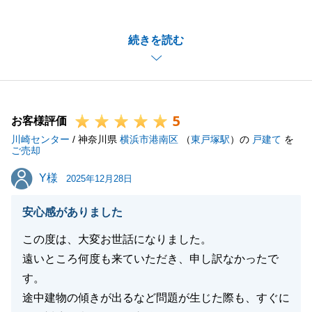
誠にありがとうございました。
築年数は経過しておりましたが、大変手入れの行き届
続きを読む
いた心地よい戸建てであり、買主様もそのような点に
魅力を感じてくださったのだと思います。無事にご成
約となりましたこと、心よりお喜び申し上げます。
また今後、不動産に関してお困りごとやご相談がござ
5
いましたら、いつでもお気軽にご連絡ください。
お客様評価
川崎センター
今後とも、どうぞよろしくお願い申し上げます。
/ 神奈川県
横浜市港南区
（
東戸塚駅
）の
戸建て
を
ご売却
Y様
Y様
2025年12月28日
閉じる
安心感がありました
この度は、大変お世話になりました。
遠いところ何度も来ていただき、申し訳なかったで
す。
途中建物の傾きが出るなど問題が生じた際も、すぐに