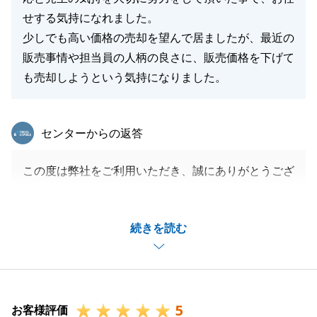
せする気持になれました。
少しでも高い価格の売却を望んで居ましたが、最近の
販売事情や担当員の人柄の良さに、販売価格を下げて
も売却しようという気持になりました。
東急リバブル
センターからの返答
この度は弊社をご利用いただき、誠にありがとうござ
いました。
前任者より引継ぎでI様の担当となり、販売期間が大
続きを読む
変長期化していることについて原因を洗い出し、お気
持ちや事情を考慮して全体のバランスを取りながらご
提案内容を考えました。
I様にとって難しいご判断だったと思いますが、最善
5
のご提案ができたと考えております。
お客様評価