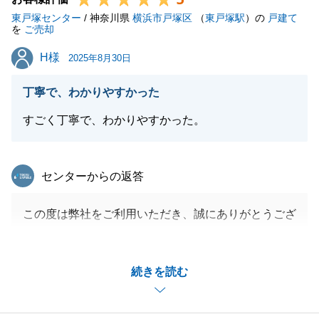
東戸塚センター
この度は誠にありがとうございました。
/ 神奈川県
横浜市戸塚区
（
東戸塚駅
）の
戸建て
を
ご売却
また、貴重なご意見をいただきましてありがとうござ
H様
H様
います。
2025年8月30日
お伺いさせて頂いた内容を真摯に受け止め、今後の営
丁寧で、わかりやすかった
業活動に取り組んでまいります。
今後もT様の担当としてご用命賜りますよう、お願い
すごく丁寧で、わかりやすかった。
申し上げます。
(ご紹介も募集しておりますのでご親戚・お知り合い
東急リバブル
センターからの返答
等のご相談もお気軽にお声掛けください)
この度は弊社をご利用いただき、誠にありがとうござ
いました。
閉じる
土地登記関係が複雑でお引き渡しまでお時間がかかっ
続きを読む
てしまいましたが無事にお引き渡しまで進めることが
でき、大変うれしく思います。
また、各所で奥様にはサポートして頂きありがとうご