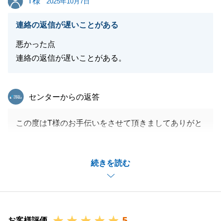
T様
2025年10月7日
連絡の返信が遅いことがある
悪かった点
連絡の返信が遅いことがある。
東急リバブル
センターからの返答
この度はT様のお手伝いをさせて頂きましてありがと
うございました。
当初、お買替えのご相談からお伺いをさえて頂き、ご
続きを読む
購入のお手続きを進めさせて頂きましたが、お仕事で
お忙しい中ご契約手続きや住宅ローン手続き、ご清算
準備等ご対応頂きましてありがとうございます。
新居でたくさんの思い出をご家族の皆様で育んで頂け
5
ることを、心より願っております。
お客様評価