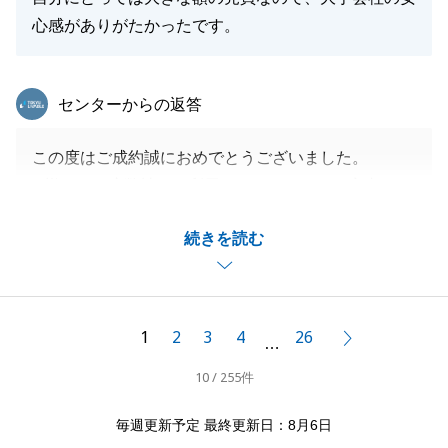
心感がありがたかったです。
東急リバブル
センターからの返答
この度はご成約誠におめでとうございました。
N様は、一度弊社をご利用いただいており、率直にご
希望をお話いただきましたので、できる限りＮ様のご
続きを読む
希望に近い形でお住み替えができるように、尽力させ
ていただきました。
また何か御座いましたら、是非お声をかけていただけ
れば幸いです。
1
2
3
4
26
次へ
…
よろしくお願い申し上げます。
10 / 255件
毎週更新予定 最終更新日：8月6日
閉じる