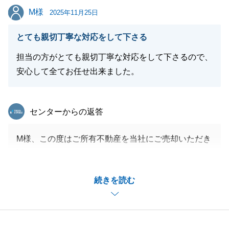
M様
M様
引き続き、どうぞよろしくお願いいたします。
2025年11月25日
とても親切丁寧な対応をして下さる
担当の方がとても親切丁寧な対応をして下さるので、
閉じる
安心して全てお任せ出来ました。
東急リバブル
センターからの返答
M様、この度はご所有不動産を当社にご売却いただき
誠にありがとうございました。
M様に多大なるご協力をいただきましたおかげで、無
続きを読む
事にお取引を完了することが出来ました。
当社のシニア向け住宅専門部署と連携してお手伝いで
きたことで、以前から検討されていたお部屋への住み
替えをスムーズに実現できたと考えております。