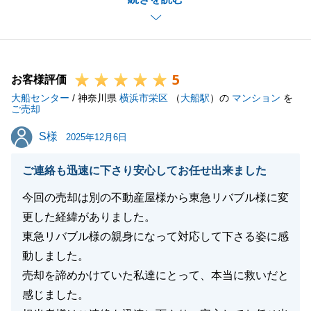
することができました。心より感謝申し上げます。
これまで定期的にお会いしていた機会が少なくなり寂
しい限りですが、ご自宅の近くに伺った際にはぜひご
挨拶させてください。
5
これからも寒さ厳しい日々が続きますが、どうぞお身
お客様評価
大船センター
体ご自愛ください。
/ 神奈川県
横浜市栄区
（
大船駅
）の
マンション
を
ご売却
今後とも、不動産に関するご相談やお困りごとがござ
S様
S様
いましたら、いつでもお気軽にお声がけいただけます
2025年12月6日
と幸いです。
ご連絡も迅速に下さり安心してお任せ出来ました
引き続き、どうぞよろしくお願いいたします。
今回の売却は別の不動産屋様から東急リバブル様に変
更した経緯がありました。
東急リバブル様の親身になって対応して下さる姿に感
閉じる
動しました。
売却を諦めかけていた私達にとって、本当に救いだと
感じました。