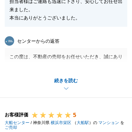
担当者様はご連絡も迅速に下さり、安心してお任せ出
来ました。
本当にありがとうございました。
東急リバブル
センターからの返答
この度は、不動産の売却をお任せいただき、誠にあり
がとうございました。
税理士へのご相談や司法書士との事前面談など、お忙
続きを読む
しい中ご協力をいただきましたおかげで、無事にお引
き渡しまで完了することができました。心より感謝申
し上げます。
今後も不動産に関するご相談やお困りごとがございま
5
したら、どうぞお気軽にお声がけください。
お客様評価
大船センター
末筆ながら、S様のご健勝とご多幸を心よりお祈り申
/ 神奈川県
横浜市栄区
（
大船駅
）の
マンション
を
ご売却
し上げます。