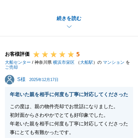
うございました。
こちらからの連絡にスムーズにご対応いただき、無事
続きを読む
にお引渡しまで終えられたことを嬉しく思います。
今後不動産の事でお困りの事がございましたら、お気
軽にご連絡ください。
今後も弊社をご愛顧の程、宜しくお願い申し上げま
5
す。
お客様評価
大船センター
/ 神奈川県
横浜市栄区
（
大船駅
）の
マンション
を
ご売却
S様
S様
2025年12月17日
閉じる
年老いた親を相手に何度も丁寧に対応してくださった
この度は、親の物件売却でお世話になりました。
初対面からさわやかでとても好印象でした。
年老いた親を相手に何度も丁寧に対応してくださった
事にとても有難かったです。