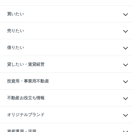
買いたい
マンションの購入
新築・分譲マンションの購入
売りたい
中古マンションの購入
一戸建ての購入
マンションの売却・査定
新築一戸建ての購入
一戸建ての売却・査定
借りたい
中古一戸建ての購入
土地の売却・査定
土地の購入
スピードAI査定
不動産購入の流れ
物件を借りる
不動産売却について
注目キーワード物件特集
オフィス・店舗の賃貸
貸したい・賃貸経営
不動産査定について
購入ガイド
借りるときの流れ
売却サービス
借りるガイド
不動産売却の流れ
無料賃料査定
多言語対応
不動産買換えの流れ
マンション賃料データ
投資用・事業用不動産
売却ガイド
賃貸管理プラン
English
繁体中文
簡体中文
リロケーションについて
投資用不動産
貸すときの流れ
事業用不動産
不動産お役立ち情報
貸すガイド
マンション投資
投資用マンション
不動産AIアドバイザー Tellus Talk
マンション一棟
マンションライブラリー
オリジナルブランド
アパート経営
人気マンションランキング
アパート投資用物件
暮らしに役立つ不動産メディア

収益物件
当社売主リノベーションマンション
「Lnote」
ビル購入（ビル一棟）
一棟リノベーションマンション

資産運用・活用
不動産相場・不動産価格情報