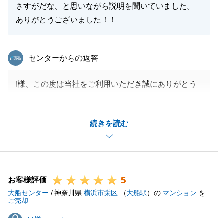
さすがだな、と思いながら説明を聞いていました。
ありがとうございました！！
東急リバブル
センターからの返答
I様、この度は当社をご利用いただき誠にありがとう
ございました。
いただいたお言葉は今後のお取引に活かしてまいりま
続きを読む
す。
今後、不動産のご購入、ご売却の際はぜひお声がけく
ださい。お力になれますよう全力で頑張ります。
5
お客様評価
大船センター
/ 神奈川県
横浜市栄区
（
大船駅
）の
マンション
を
閉じる
ご売却
M様