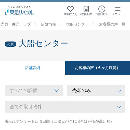
お気に入り
検索条件
閲覧履歴
メニュー
産売買・仲介トップ
店舗情報
大船センター
お客様の声一覧
大船センター
売買
お客様の声（６ヶ月以前）
店舗詳細
表示はアンケート回収日順（回収日が同じ場合は評価が高い順）