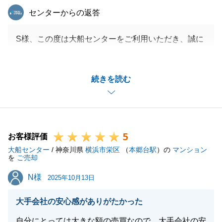
東急リバブル
センターからの返答
S様、この度は大船センターをご利用いただき、誠に
ありがとうございました。
このようなお言葉をいただけましたこと、大変嬉しく
続きを読む
思います。
お仕事でお忙しい中、各種書類の手配など迅速にご対
応いただき、重ねて御礼申し上げます。
S様より賜りました貴重なご意見を真摯に受け止め、
5
今後の営業活動に活かして参ります。
お客様評価
大船センター
今後も不動産に関しまして、何かお困りごとやご質問
/ 神奈川県
横浜市栄区
（
本郷台駅
）の
マンション
を
ご売却
などございましたら、お気兼ねなくご相談くださいま
N様
N様
せ。引き続き、よろしくお願いいたします。
2025年10月13日
大手会社の安心感がありがたかった
自分にとっては大きな額の売買なので、大手会社の安
閉じる