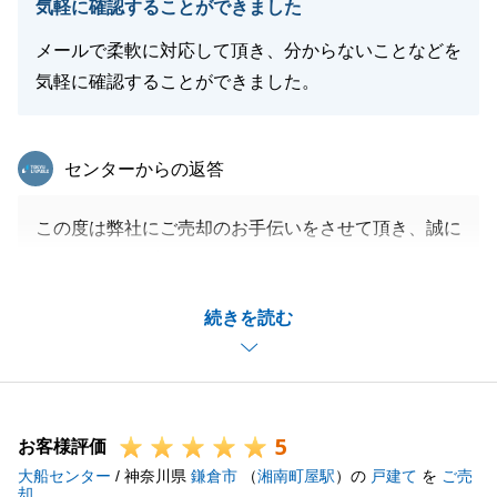
気軽に確認することができました
メールで柔軟に対応して頂き、分からないことなどを
気軽に確認することができました。
東急リバブル
センターからの返答
この度は弊社にご売却のお手伝いをさせて頂き、誠に
ありがとうございました。
非常にタイトなスケジュールの中、Y様には様々な事
続きを読む
にご協力頂きました。重ねて御礼を申し上げます。
今後も不動産の事でお困りの事がございましたら、お
気軽にご連絡ください。
今後も弊社をご愛顧の程、宜しくお願い申し上げま
5
す。
お客様評価
大船センター
/ 神奈川県
鎌倉市
（
湘南町屋駅
）の
戸建て
を
ご売
却