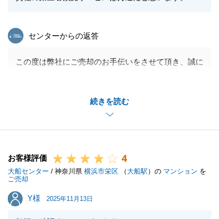
東急リバブル
センターからの返答
この度は弊社にご売却のお手伝いをさせて頂き、誠に
ありがとうございました。
このようなお褒めのお言葉まで頂き、今後の仕事の励
続きを読む
みになるので嬉しいです。
今後、不動産の事でお困りの事がございましたらお気
軽にご連絡ください。
今後も弊社をご愛顧の程、宜しくお願い申し上げま
4
す。
お客様評価
大船センター
/ 神奈川県
横浜市栄区
（
大船駅
）の
マンション
を
ご売却
Y様
Y様
2025年11月13日
閉じる