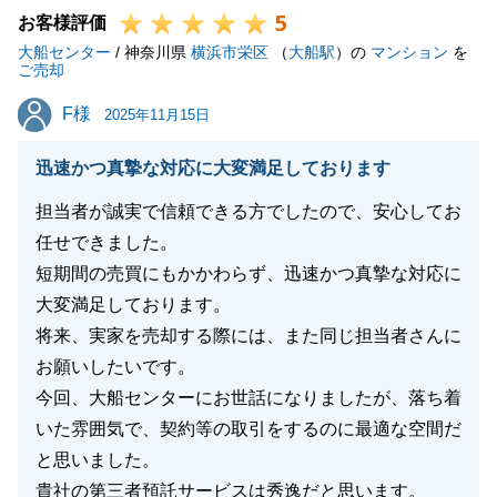
5
同マンション内で同様のお悩みをされている方がいら
お客様評価
大船センター
っしゃるとの事ですので、是非ご紹介をいただけます
/ 神奈川県
横浜市栄区
（
大船駅
）の
マンション
を
ご売却
と幸いです。M様同様、一生懸命お手伝いさせていた
F様
F様
だきます。
2025年11月15日
また何かお役に立てることがございましたら、どんな
迅速かつ真摯な対応に大変満足しております
ことでも構いませんのでいつでもお気軽にご相談くだ
さい。
担当者が誠実で信頼できる方でしたので、安心してお
今後ともご愛顧のほど、どうぞよろしくお願いいたし
任せできました。
ます。
短期間の売買にもかかわらず、迅速かつ真摯な対応に
大変満足しております。
将来、実家を売却する際には、また同じ担当者さんに
お願いしたいです。
閉じる
今回、大船センターにお世話になりましたが、落ち着
いた雰囲気で、契約等の取引をするのに最適な空間だ
と思いました。
貴社の第三者預託サービスは秀逸だと思います。