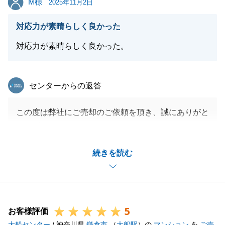
M様
2025年11月2日
対応力が素晴らしく良かった
対応力が素晴らしく良かった。
東急リバブル
センターからの返答
この度は弊社にご売却のご依頼を頂き、誠にありがと
うございました。
今回、素敵な買主様に愛着のあるお部屋をご購入頂け
続きを読む
た事は私自身も嬉しく思います。
今後不動産の事でお困りの事がございましたら、お気
軽にご連絡ください。
今後も弊社をご愛顧の程、宜しくお願い申し上げま
5
す。
お客様評価
大船センター
/ 神奈川県
鎌倉市
（
大船駅
）の
マンション
を
ご売