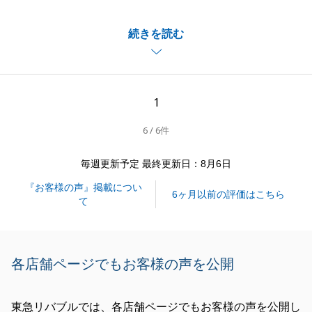
ご契約前にお打ち合わせが立て込みましたが、買主様
続きを読む
も良い方で好条件でのお取引が叶い無事にお引き渡し
閉じる
まで出来まして安心しております。
S様とのお取引の経験を大切に今後も業務に勤しんで
まいります。
1
6 / 6件
閉じる
毎週更新予定 最終更新日：8月6日
『お客様の声』掲載につい
6ヶ月以前の評価はこちら
て
各店舗ページでもお客様の声を公開
東急リバブルでは、各店舗ページでもお客様の声を公開し