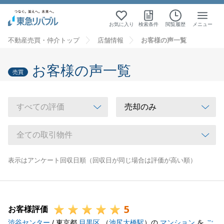
お気に入り
検索条件
閲覧履歴
メニュー
不動産売買・仲介トップ
店舗情報
お客様の声一覧
お客様の声一覧
売買
表示はアンケート回収日順（回収日が同じ場合は評価が高い順）
5
お客様評価
渋谷センター
/ 東京都
目黒区
（
池尻大橋駅
）の
マンション
を
ご