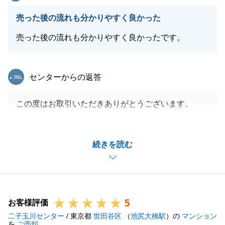
今後とも不動産に関することで何かお困りのことやご
売った後の流れも分かりやすく良かった
相談がございましたら、いつでもお気軽にご連絡下さ
い。
売った後の流れも分かりやすく良かったです。
東急リバブル
センターからの返答
閉じる
この度はお取引いただきありがとうございます。
お客様のお役に立てましたこと嬉しく思います。
また電子契約にもご協力いただき、誠にありがとうご
続きを読む
ざいました。
また売買でお手伝いできます機会がございましたら是
非お声がけくださいませ。
5
お客様評価
二子玉川センター
/ 東京都
世田谷区
（
池尻大橋駅
）の
マンション
閉じる
を
ご売却