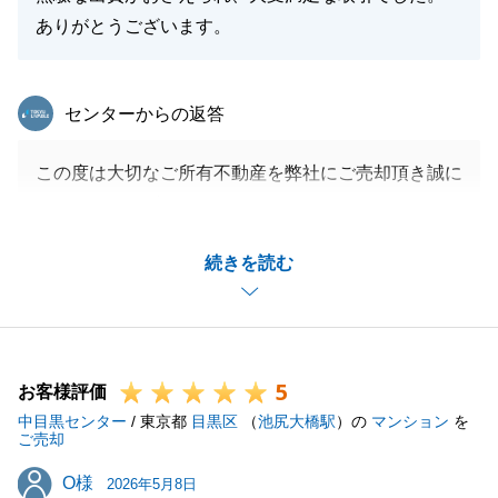
ありがとうございます。
東急リバブル
センターからの返答
この度は大切なご所有不動産を弊社にご売却頂き誠に
ありがとうございました。
手残り金額を最大化するご提案として、私どもとして
続きを読む
も自信を持ってご案内させていただいた内容でしたの
で、無事にお役に立てて大変嬉しく思っております。
不動産のご売却は期待と不安が交錯するものかと存じ
ますが、お客様のご不安を少しでも和らげ、「任せて
5
よかった」と感じていただけるサポートを心がけてお
お客様評価
中目黒センター
ります。
/ 東京都
目黒区
（
池尻大橋駅
）の
マンション
を
ご売却
そうした想いが少しでもお力になれたのであれば幸い
O様
O様
です。
2026年5月8日