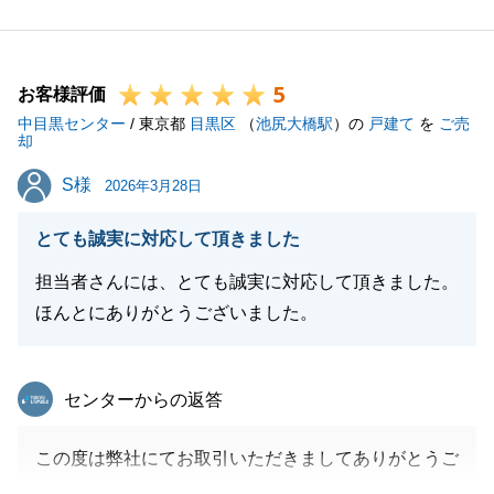
お言葉をいただき、大変嬉しく思っております。
不動産売買に関わる大切なお手続きを、ご負担なくス
ムーズに進めるお手伝いができたのであれば、私ども
5
にとってもこれ以上の喜びはございません。
お客様評価
中目黒センター
今回のご売却にあたりましては、終始迅速にご連絡を
/ 東京都
目黒区
（
池尻大橋駅
）の
戸建て
を
ご売
却
くださり、価格のご調整にも柔軟にご対応いただいた
S様
S様
おかげで、大変スムーズに決済まで完了することがで
2026年3月28日
きました。
とても誠実に対応して頂きました
多大なるご協力をいただきましたこと、心より感謝申
し上げます。
担当者さんには、とても誠実に対応して頂きました。
お取引は一度区切りとなりますが、今後も不動産に関
ほんとにありがとうございました。
することでお困りのことや、ご相談がございました
ら、いつでもお気軽にお声がけください。
東急リバブル
センターからの返答
またのお声がけを、同心よりお待ち申し上げておりま
す。
この度は弊社にてお取引いただきましてありがとうご
今後ともよろしくお願い申し上げます。
ざいます。