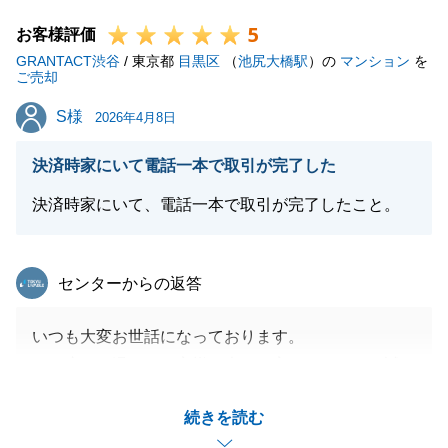
5
お客様評価
GRANTACT渋谷
/ 東京都
目黒区
（
池尻大橋駅
）の
マンション
を
閉じる
ご売却
S様
S様
2026年4月8日
決済時家にいて電話一本で取引が完了した
決済時家にいて、電話一本で取引が完了したこと。
東急リバブル
センターからの返答
いつも大変お世話になっております。
この度は、温かいお客様の声をお寄せいただき、誠に
ありがとうございました。
続きを読む
「決済時、家にいて電話一本で取引が完了した」との