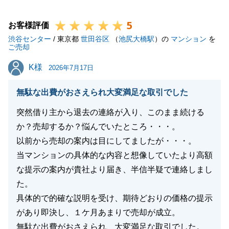
5
お客様評価
渋谷センター
/ 東京都
世田谷区
（
池尻大橋駅
）の
マンション
を
閉じる
ご売却
K様
K様
2026年7月17日
無駄な出費がおさえられ大変満足な取引でした
突然借り主から退去の連絡が入り、このまま続ける
か？売却するか？悩んでいたところ・・・。
以前から売却の案内は目にしてましたが・・・。
当マンションの具体的な内容と想像していたより高額
な提示の案内が貴社より届き、半信半疑で連絡しまし
た。
具体的で的確な説明を受け、期待どおりの価格の提示
があり即決し、１ケ月あまりで売却が成立。
無駄な出費がおさえられ、大変満足な取引でした。