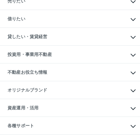
売りたい
中古マンションの購入
一戸建ての購入
マンションの売却・査定
新築一戸建ての購入
一戸建ての売却・査定
借りたい
中古一戸建ての購入
土地の売却・査定
土地の購入
スピードAI査定
不動産購入の流れ
物件を借りる
不動産売却について
注目キーワード物件特集
オフィス・店舗の賃貸
貸したい・賃貸経営
不動産査定について
購入ガイド
借りるときの流れ
売却サービス
借りるガイド
不動産売却の流れ
無料賃料査定
多言語対応
不動産買換えの流れ
マンション賃料データ
投資用・事業用不動産
売却ガイド
賃貸管理プラン
English
繁体中文
簡体中文
リロケーションについて
投資用不動産
貸すときの流れ
事業用不動産
不動産お役立ち情報
貸すガイド
マンション投資
投資用マンション
不動産AIアドバイザー Tellus Talk
マンション一棟
マンションライブラリー
オリジナルブランド
アパート経営
人気マンションランキング
アパート投資用物件
暮らしに役立つ不動産メディア

収益物件
当社売主リノベーションマンション
「Lnote」
ビル購入（ビル一棟）
一棟リノベーションマンション

資産運用・活用
不動産相場・不動産価格情報
投資用不動産の売却査定
L`GENTE（ルジェンテ）
不動産売却FAQ
事業用不動産の売却査定
区分リノベーションマンション

不動産コラム・ニュース
等価交換事業
海外不動産
Lideas（リディアス）
不動産用語集
不動産M&A
各種サポート
投資用一棟レジデンスWELL

不動産なんでもネット相談室
アセットマネジメント・出資
SQUARE（ウェルスクエア）
住まいの税金
不動産小口投資

シニア向けサポート
物件一括検索（購入＆賃貸）