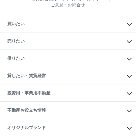
ご意見・お問合せ
買いたい
マンションの購入
新築・分譲マンションの購入
売りたい
中古マンションの購入
一戸建ての購入
マンションの売却・査定
新築一戸建ての購入
一戸建ての売却・査定
借りたい
中古一戸建ての購入
土地の売却・査定
土地の購入
スピードAI査定
不動産購入の流れ
物件を借りる
不動産売却について
注目キーワード物件特集
オフィス・店舗の賃貸
貸したい・賃貸経営
不動産査定について
購入ガイド
借りるときの流れ
売却サービス
借りるガイド
不動産売却の流れ
無料賃料査定
多言語対応
不動産買換えの流れ
マンション賃料データ
投資用・事業用不動産
売却ガイド
賃貸管理プラン
English
繁体中文
簡体中文
リロケーションについて
投資用不動産
貸すときの流れ
事業用不動産
不動産お役立ち情報
貸すガイド
マンション投資
投資用マンション
不動産AIアドバイザー Tellus Talk
マンション一棟
マンションライブラリー
オリジナルブランド
アパート経営
人気マンションランキング
アパート投資用物件
暮らしに役立つ不動産メディア
