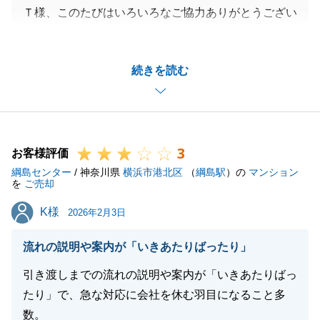
Ｔ様、このたびはいろいろなご協力ありがとうござい
ました。
無事にお引渡しまで迎えることができて良かったで
続きを読む
す。
これもＴ様のご協力のおかげでございます。
これからも引き続きよろしくお願いいたします。
3
お客様評価
綱島センター
/ 神奈川県
横浜市港北区
（
綱島駅
）の
マンション
閉じる
を
ご売却
K様
K様
2026年2月3日
流れの説明や案内が「いきあたりばったり」
引き渡しまでの流れの説明や案内が「いきあたりばっ
たり」で、急な対応に会社を休む羽目になること多
数。