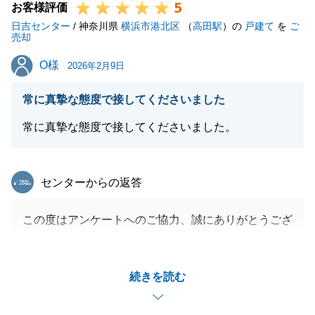
5
お客様評価
日吉センター
/ 神奈川県
横浜市港北区
（
高田駅
）の
戸建て
を
ご
売却
O様
O様
2026年2月9日
常に真摯な態度で接してくださいました
常に真摯な態度で接してくださいました。
東急リバブル
センターからの返答
この度はアンケートへのご協力、誠にありがとうござ
います。
「常に真摯な態度で」とのお言葉をいただき、身の引
続きを読む
き締まる思いであると同時に、嬉しく思います。
不動産の売買は、法的な手続きや大きなお金が動く非