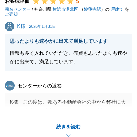
5
お客様評価
菊名センター
/ 神奈川県
横浜市港北区
（
妙蓮寺駅
）の
戸建て
を
ご売却
閉じる
K様
K様
2026年1月31日
思ったよりも速やかに出来て満足しています
情報も多く入れていただき、売買も思ったよりも速や
かに出来て、満足しています。
東急リバブル
センターからの返答
K様、この度は、数ある不動産会社の中から弊社に大
切なご資産のご売却をお任せいただき、誠にありがと
うございました。
続きを読む
無事にお引渡しまで完了し、K様にご納得いただける
お取引となりましたこと、担当として大変嬉しく思っ