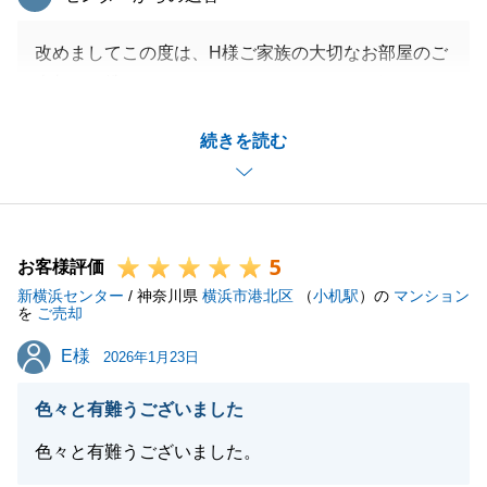
改めましてこの度は、H様ご家族の大切なお部屋のご
売却に、携わらせていただきありがとうございまし
た。
続きを読む
今回のご売却に関わることはもちろん、ご家族やご友
人の皆様がご購入やご売却の検討をされる際など、今
後、何か私がお力になれそうな事がございましたら、
ご連絡いただけますと嬉しいです。
5
引き続き宜しくお願いいたします。
お客様評価
新横浜センター
/ 神奈川県
横浜市港北区
（
小机駅
）の
マンション
を
ご売却
E様
E様
2026年1月23日
閉じる
色々と有難うございました
色々と有難うございました。