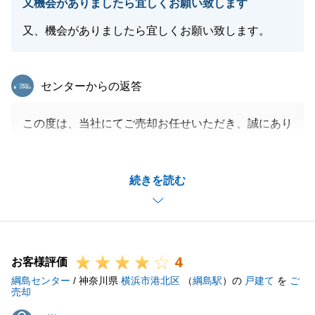
又機会がありましたら宜しくお願い致します
又、機会がありましたら宜しくお願い致します。
東急リバブル
センターからの返答
この度は、当社にてご売却お任せいただき、誠にあり
がとうございました。
長期間でのご売却となりましたが、H様にも色々とご
続きを読む
協力いただき、大変助かりました。
また何かご相談等ございましたら、お気軽にお申し付
けください。
引き続きどうぞよろしくお願いいたします。
4
お客様評価
綱島センター
/ 神奈川県
横浜市港北区
（
綱島駅
）の
戸建て
を
ご
売却
閉じる
T様