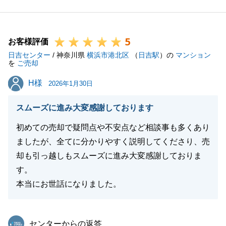
ております。
販売活動中からお引渡しまで、K様には多大なるご協
5
力をいただき、重ねて御礼申し上げます。
お客様評価
日吉センター
お取引自体はこれで一区切りとなりますが、今後も不
/ 神奈川県
横浜市港北区
（
日吉駅
）の
マンション
を
ご売却
動産に関するご相談（税金のことや、ご親族・ご友人
H様
H様
の不動産探しなど）がございましたら、いつでもお気
2026年1月30日
軽にご連絡くださいませ。
スムーズに進み大変感謝しております
末筆ではございますが、K様の今後のご健勝とご多幸
を、心よりお祈り申し上げます。
初めての売却で疑問点や不安点など相談事も多くあり
本当にありがとうございました。
ましたが、全てに分かりやすく説明してくださり、売
却も引っ越しもスムーズに進み大変感謝しておりま
す。
本当にお世話になりました。
閉じる
東急リバブル
センターからの返答