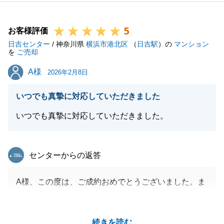
常にデリケートなものです。だからこそ、私は常にお
客様のパートナーとして、どんな些細な不安にも正直
5
に、そして真っ直ぐに向き合うことを自分自身のルー
お客様評価
日吉センター
ルとしております。
/ 神奈川県
横浜市港北区
（
日吉駅
）の
マンション
を
ご売却
O様の大切なお取引に携わらせていただいたご縁に、
A様
A様
改めて感謝申し上げます。
2026年2月8日
今後も何かお困りのことがあれば、いつでも「一番に
いつでも真摯に対応していただきました
相談できる相手」として頼っていただければ幸いで
す。
いつでも真摯に対応していただきました。
東急リバブル
センターからの返答
閉じる
A様、この度は、ご成約おめでとうございました。ま
た、数ある不動産仲介業者の中から弊社をお選びいた
だき、誠にありがとうございました。
続きを読む
販売活動の途中で担当者が私になったことで、A様に