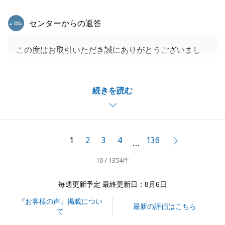
東急リバブル
センターからの返答
この度はお取引いただき誠にありがとうございまし
た。
長期にわたり私どもを信頼しお任せいただき、心より
続きを読む
感謝申し上げます。
最終的にお客様にご納得いただける形で売却を完了で
き、私も大変嬉しく思っております。
不動産に関するご相談がございましたら、今後ともお
1
2
3
4
136
次へ
…
気軽にお声がけください。
10 / 1354件
毎週更新予定 最終更新日：8月6日
閉じる
『お客様の声』掲載につい
最新の評価はこちら
て