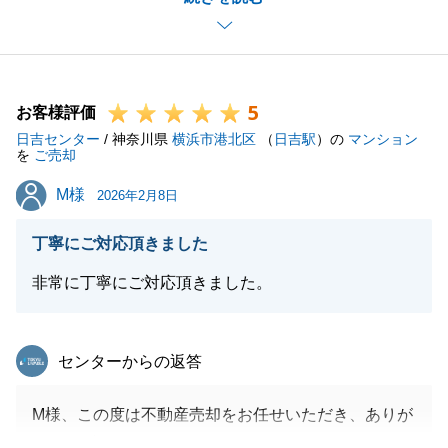
は当時不安を抱えさせてしまったかもしれませんが、
こうして契約から決済までお手伝いできたこと大変光
栄に思っております。
5
今後も、お困りごと等ございましたら、いつでもご連
お客様評価
日吉センター
絡お待ちしております。
/ 神奈川県
横浜市港北区
（
日吉駅
）の
マンション
を
ご売却
M様
M様
2026年2月8日
閉じる
丁寧にご対応頂きました
非常に丁寧にご対応頂きました。
東急リバブル
センターからの返答
M様、この度は不動産売却をお任せいただき、ありが
とうございました。