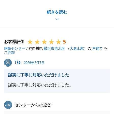
物件アピールポイントについて、色々とお打ち合わせ
続きを読む
をさせて頂き、買主様に魅力をお伝え出来た結果、チ
ャレンジ価格でのご成約となり非常に嬉しく思いま
す。
今後とも何卒よろしくお願いいたします。
5
お客様評価
綱島センター
/ 神奈川県
横浜市港北区
（
大倉山駅
）の
戸建て
を
ご売却
閉じる
T様
T様
2026年2月7日
誠実に丁寧に対応いただけました
誠実に丁寧に対応いただけました。
東急リバブル
センターからの返答