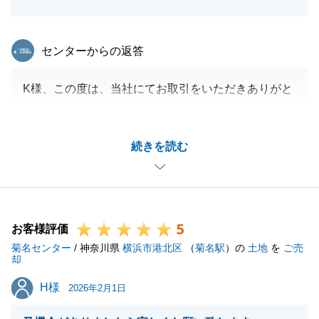
東急リバブル
センターからの返答
K様、この度は、当社にてお取引をいただきありがと
うございました。
また、お引き渡しの流れやご説明が不十分だったとの
続きを読む
こと、大変ご迷惑をおかけし、申し訳ありませんでし
た。
今後、ご指摘をいただいた事項を教訓にし、業務に取
り組んでまいります。
5
引き続き、宜しくお願いいたします。
お客様評価
菊名センター
/ 神奈川県
横浜市港北区
（
菊名駅
）の
土地
を
ご売
却
H様
H様
2026年2月1日
閉じる