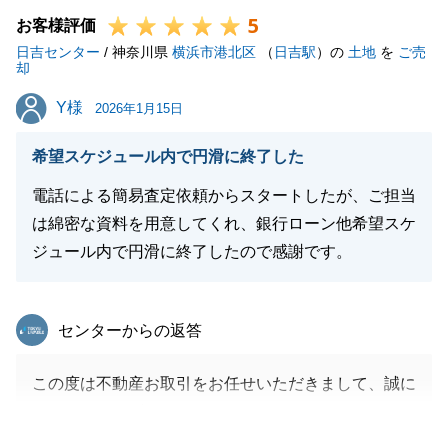
5
お客様評価
日吉センター
/ 神奈川県
横浜市港北区
（
日吉駅
）の
土地
を
ご売
却
閉じる
Y様
Y様
2026年1月15日
希望スケジュール内で円滑に終了した
電話による簡易査定依頼からスタートしたが、ご担当
は綿密な資料を用意してくれ、銀行ローン他希望スケ
ジュール内で円滑に終了したので感謝です。
東急リバブル
センターからの返答
この度は不動産お取引をお任せいただきまして、誠に
ありがとうございました。
Y様のご協力もあり、非常にスムーズにお取引を進め