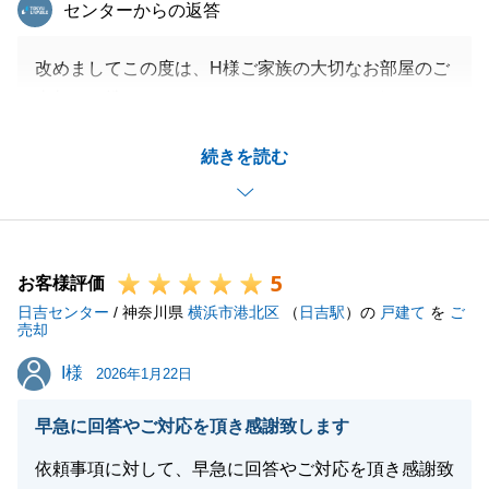
東急リバブル
センターからの返答
改めましてこの度は、H様ご家族の大切なお部屋のご
売却に、携わらせていただきありがとうございまし
た。
続きを読む
今回のご売却に関わることはもちろん、ご家族やご友
人の皆様がご購入やご売却の検討をされる際など、今
後、何か私がお力になれそうな事がございましたら、
ご連絡いただけますと嬉しいです。
5
引き続き宜しくお願いいたします。
お客様評価
日吉センター
/ 神奈川県
横浜市港北区
（
日吉駅
）の
戸建て
を
ご
売却
I様
I様
2026年1月22日
閉じる
早急に回答やご対応を頂き感謝致します
依頼事項に対して、早急に回答やご対応を頂き感謝致