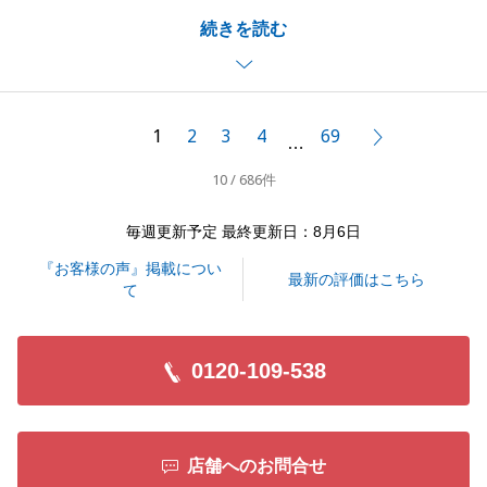
ましたこと大変嬉しく思います。
続きを読む
また、何かお力になれそうな事がございましたら、お
気軽になんでもご相談くださいませ。引き続きよろし
くお願いいたします。
1
2
3
4
69
次へ
…
10 / 686件
閉じる
毎週更新予定 最終更新日：8月6日
『お客様の声』掲載につい
最新の評価はこちら
て
0120-109-538
店舗へのお問合せ