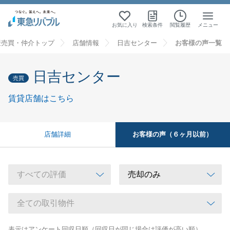
お気に入り
検索条件
閲覧履歴
メニュー
産売買・仲介トップ
店舗情報
日吉センター
お客様の声一覧
日吉センター
売買
賃貸店舗はこちら
お客様の声（６ヶ月以前）
店舗詳細
表示はアンケート回収日順（回収日が同じ場合は評価が高い順）