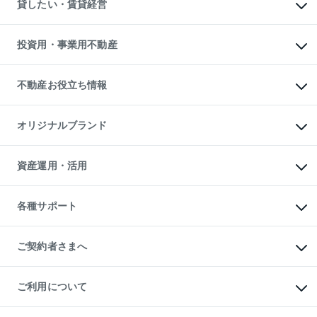
オフィス・店舗の賃貸
貸したい・賃貸経営
不動産査定について
購入ガイド
借りるときの流れ
売却サービス
借りるガイド
不動産売却の流れ
無料賃料査定
多言語対応
不動産買換えの流れ
マンション賃料データ
投資用・事業用不動産
売却ガイド
賃貸管理プラン
English
繁体中文
簡体中文
リロケーションについて
投資用不動産
貸すときの流れ
事業用不動産
不動産お役立ち情報
貸すガイド
マンション投資
投資用マンション
不動産AIアドバイザー Tellus Talk
マンション一棟
マンションライブラリー
オリジナルブランド
アパート経営
人気マンションランキング
アパート投資用物件
暮らしに役立つ不動産メディア

収益物件
当社売主リノベーションマンション
「Lnote」
ビル購入（ビル一棟）
一棟リノベーションマンション

資産運用・活用
不動産相場・不動産価格情報
投資用不動産の売却査定
L`GENTE（ルジェンテ）
不動産売却FAQ
事業用不動産の売却査定
区分リノベーションマンション

不動産コラム・ニュース
等価交換事業
海外不動産
Lideas（リディアス）
不動産用語集
不動産M&A
各種サポート
投資用一棟レジデンスWELL

不動産なんでもネット相談室
アセットマネジメント・出資
SQUARE（ウェルスクエア）
住まいの税金
不動産小口投資

シニア向けサポート
物件一括検索（購入＆賃貸）
LEGACIA（レガシア）
相続サポート
ご契約者さまへ
リフォームサポート
ご契約者さまサポートメニュー
ご紹介・再契約特典
ご利用について
入居者様専用-各種ご案内（賃貸）
東急こすもす会「こすもすWeb」
本人確認に関するお客様へのお願い