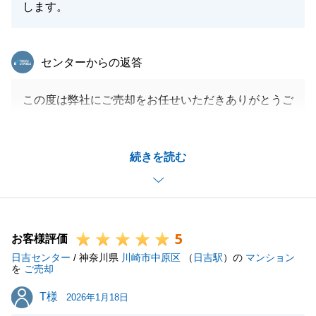
します。
東急リバブル
センターからの返答
この度は弊社にご売却をお任せいただきありがとうご
ざいました。
綿密な打ち合わせの元、販売開始したことにより、早
続きを読む
期成約出来た要因かと思います。
売却活動の際は色々とご協力頂きありがとうございま
した。
また機会があれば何卒宜しくお願いいたします。
5
お客様評価
日吉センター
/ 神奈川県
川崎市中原区
（
日吉駅
）の
マンション
を
ご売却
閉じる
T様
T様
2026年1月18日