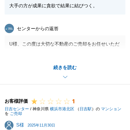
大手の方が成果に貪欲で結果に結びつく。
閉じる
東急リバブル
センターからの返答
U様、この度は大切な不動産のご売却をお任せいただ
きまして、ありがとうございました。
販売活動中のお打ち合わせなど、ご協力を頂きました
続きを読む
おかげで、無事お引渡しまで完了し、とても嬉しく思
います。
また何かお力になれる事がございましたらお気兼ねな
くお申し付けください。
1
引き続きよろしくお願いいたします。
お客様評価
日吉センター
/ 神奈川県
横浜市港北区
（
日吉駅
）の
マンション
を
ご売却
S様
S様
2025年11月30日
閉じる