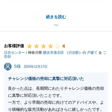
きまして、ありがとうございました。
思い入れのある大切な不動産を、大切にお住まいにな
続きを読む
っていただけるご家族様に購入いただくことができ、
担当として嬉しく思います。
今後ともご不明点等ございましたら、お気兼ねなくお
申し付けください。
4
何卒よろしくお願いいたします。
お客様評価
日吉センター
/ 神奈川県
横浜市港北区
（
日吉駅
）の
戸建て
を
ご
売却
S様
S様
2025年12月17日
閉じる
チャレンジ価格の売却に真摯に対応頂いた
良かった点は、長期間にわたりチャレンジ価格の売却
に真摯に対応頂いたことです。
一方で、より早期の売却に向けてのアドバイスや、よ
り積極的な販売活動があればさらに嬉しかったです。