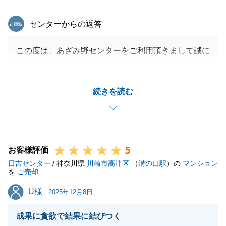
東急リバブル
センターからの返答
この度は、あざみ野センターをご利用頂きまして誠に
ありがとうございました。
ご売却不動産は、Ｓ様のご実家であり、長い年月の
続きを読む
分、より思い入れもあるかと思いましたので、私自身
少しでも良い条件でと思いお手伝いさせて頂きまし
た。
お手続きに関しましては、ご遠方ということもあり、
5
少しでもご負担が少なくなるようと動きましたが、お
お客様評価
日吉センター
忙しい中にもかかわらず、迅速なご対応頂きましてあ
/ 神奈川県
川崎市高津区
（
溝の口駅
）の
マンション
を
ご売却
りがとうございました。
U様
U様
お困りごとがございましたら、お気軽にご連絡頂けれ
2025年12月8日
ばと思います。
成果に貪欲で結果に結びつく
今後ともよろしくお願いいたします。