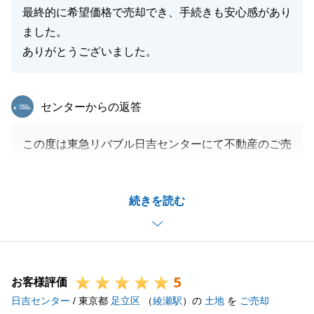
最終的に希望価格で売却でき、手続きも安心感があり
ました。
ありがとうございました。
東急リバブル
センターからの返答
この度は東急リバブル日吉センターにて不動産のご売
却をいただき誠に有難うございました。
販売期間が長期化してしまい大変申し訳ございません
続きを読む
でした。
しかし、最終的にご納得いただける金額で成約するこ
とができ良かったです。
また、不動産の事で何かございましたらいつでもお気
5
軽にご相談ください。
お客様評価
日吉センター
今後とも何卒よろしくお願いいたします。
/ 東京都
足立区
（
綾瀬駅
）の
土地
を
ご売却