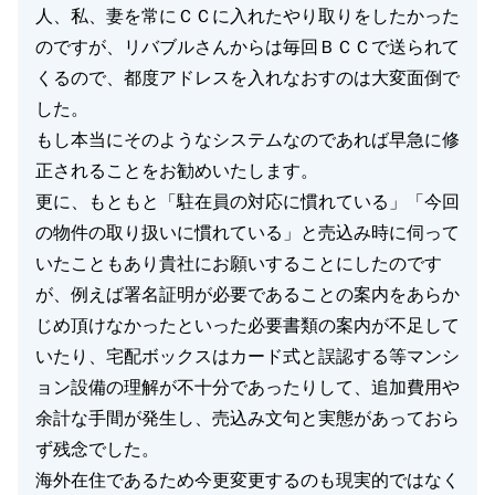
人、私、妻を常にＣＣに入れたやり取りをしたかった
のですが、リバブルさんからは毎回ＢＣＣで送られて
くるので、都度アドレスを入れなおすのは大変面倒で
した。
もし本当にそのようなシステムなのであれば早急に修
正されることをお勧めいたします。
更に、もともと「駐在員の対応に慣れている」「今回
の物件の取り扱いに慣れている」と売込み時に伺って
いたこともあり貴社にお願いすることにしたのです
が、例えば署名証明が必要であることの案内をあらか
じめ頂けなかったといった必要書類の案内が不足して
いたり、宅配ボックスはカード式と誤認する等マンシ
ョン設備の理解が不十分であったりして、追加費用や
余計な手間が発生し、売込み文句と実態があっておら
ず残念でした。
海外在住であるため今更変更するのも現実的ではなく