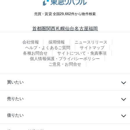
売買・賃貸 全国29,662件から物件検索
首都圏
関西
札幌
仙台
名古屋
福岡
会社情報
採用情報
ニュースリリース
ヘルプ・よくあるご質問
サイトマップ
各種お問合せ
サイトについて・免責事項
個人情報保護・プライバシーポリシー
ご意見・お問合せ
買いたい
マンションの購入
新築・分譲マンションの購入
売りたい
中古マンションの購入
一戸建ての購入
マンションの売却・査定
新築一戸建ての購入
一戸建ての売却・査定
借りたい
中古一戸建ての購入
土地の売却・査定
土地の購入
スピードAI査定
不動産購入の流れ
物件を借りる
不動産売却について
注目キーワード物件特集