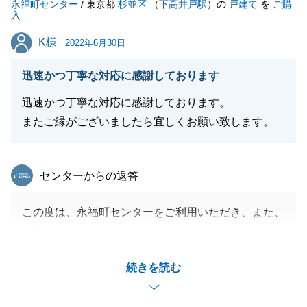
永福町センター
いただければと存じます。
/ 東京都
杉並区
（
下高井戸駅
）の
戸建て
を
ご購
入
何卒よろしくお願い申し上げます。
K様
K様
2022年6月30日
迅速かつ丁寧な対応に感謝しております
閉じる
迅速かつ丁寧な対応に感謝しております。
またご縁がございましたら宜しくお願い致します。
東急リバブル
センターからの返答
この度は、永福町センターをご利用いただき、また、
お忙しい中アンケートにご協力いただき、誠にありが
とうございました。
続きを読む
今回の取引は私共不動産仲介業者としても中々ない取
引でしたので、私も勉強させていただきました。