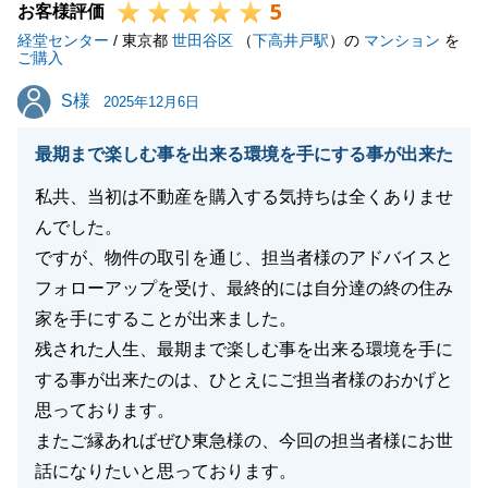
5
お客様評価
経堂センター
/ 東京都
世田谷区
（
下高井戸駅
）の
マンション
を
ご購入
S様
S様
2025年12月6日
最期まで楽しむ事を出来る環境を手にする事が出来た
私共、当初は不動産を購入する気持ちは全くありませ
んでした。
ですが、物件の取引を通じ、担当者様のアドバイスと
フォローアップを受け、最終的には自分達の終の住み
家を手にすることが出来ました。
残された人生、最期まで楽しむ事を出来る環境を手に
する事が出来たのは、ひとえにご担当者様のおかげと
思っております。
またご縁あればぜひ東急様の、今回の担当者様にお世
話になりたいと思っております。