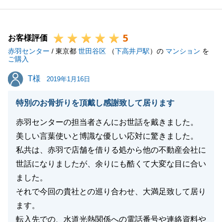
ざいました。
その結果、とてもいい物件を選んで頂けたと思ってお
5
ります。
お客様評価
赤羽センター
お電話させていただいた際には都度、優しいお言葉を
/ 東京都
世田谷区
（
下高井戸駅
）の
マンション
を
ご購入
頂き、とても嬉しく、何としてでもご満足いただける
T様
T様
ようにと思っておりました。
2019年1月16日
ここからやることがまだまだございますので、引き続
特別のお骨折りを頂戴し感謝致して居ります
きお手伝いさせていただければと思っております。
何卒、宜しくお願い致します。
赤羽センターの担当者さんにお世話を戴きました。
美しい言葉使いと博識な優しい応対に驚きました。
私共は、赤羽で店舗を借りる処から他の不動産会社に
世話になりましたが、余りにも酷くて大変な目に合い
閉じる
ました。
それで今回の貴社との巡り合わせ、大満足致して居り
ます。
転入先での、水道光熱関係への電話番号や連絡資料や