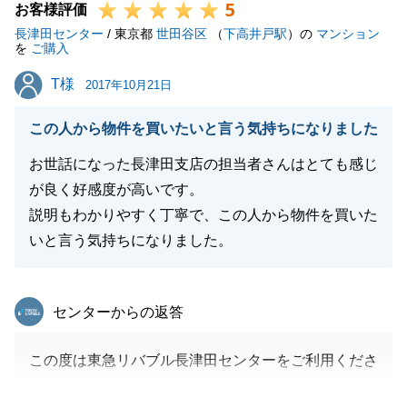
5
わらず、スムーズに対応いただき感謝しております。
お客様評価
長津田センター
不動産に関すること以外でも、何かお困りのことがご
/ 東京都
世田谷区
（
下高井戸駅
）の
マンション
を
ご購入
ざいましたら、お気軽にお声掛け下さい。
T様
T様
今後ともよろしくお願いいたします。
2017年10月21日
この人から物件を買いたいと言う気持ちになりました
お世話になった長津田支店の担当者さんはとても感じ
閉じる
が良く好感度が高いです。
説明もわかりやすく丁寧で、この人から物件を買いた
いと言う気持ちになりました。
東急リバブル
センターからの返答
この度は東急リバブル長津田センターをご利用くださ
いましてありがとうございました。