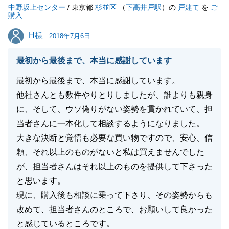
中野坂上センター
した。
/ 東京都
杉並区
（
下高井戸駅
）の
戸建て
を
ご
購入
H様
H様
2018年7月6日
閉じる
最初から最後まで、本当に感謝しています
最初から最後まで、本当に感謝しています。
他社さんとも数件やりとりしましたが、誰よりも親身
に、そして、ウソ偽りがない姿勢を貫かれていて、担
当者さんに一本化して相談するようになりました。
大きな決断と覚悟も必要な買い物ですので、安心、信
頼、それ以上のものがないと私は買えませんでした
が、担当者さんはそれ以上のものを提供して下さった
と思います。
現に、購入後も相談に乗って下さり、その姿勢からも
改めて、担当者さんのところで、お願いして良かった
と感じているところです。