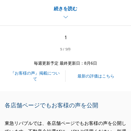
T様のご両親様と3年ほど前にお取引させていただ
続きを読む
き、ご両親様からT様をご紹介頂きお取引させていた
だきまして私自身も大変嬉しく思っております。
物件探しの途中で買いたい物件が先に売れてしまうな
ど紆余曲折ございましたが、その中でも良いお住まい
1
にめぐり合え、大変安心致しました。
9 / 9件
リフォームも無事完了したということで今度お伺いさ
せて頂くのも非常に楽しみにしております。
毎週更新予定 最終更新日：8月6日
今後もT様、ご両親様共々末永いお付き合いをさせて
『お客様の声』掲載につい
いただきたく思います。
最新の評価はこちら
て
この度は誠にありがとうございました。
各店舗ページでもお客様の声を公開
閉じる
東急リバブルでは、各店舗ページでもお客様の声を公開し