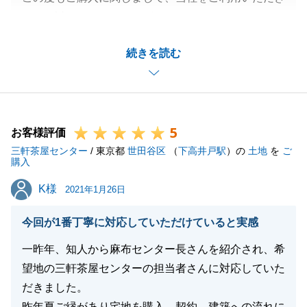
まして誠にありがとうございます。
H様とは、ご売却も含め３度目のお取引となります
続きを読む
が、いつも当社をご贔屓頂き、大変感謝しておりま
す。
今後につきましても、諸々とご予定があるかと存じま
すが、私がお手伝いさせて頂けることにつきまして
5
は、できる限りの対応をさせて頂く所存でございま
お客様評価
三軒茶屋センター
す。
/ 東京都
世田谷区
（
下高井戸駅
）の
土地
を
ご
購入
今後とも、どうぞ宜しくお願い致します。
K様
K様
2021年1月26日
今回が1番丁寧に対応していただけていると実感
閉じる
一昨年、知人から麻布センター長さんを紹介され、希
望地の三軒茶屋センターの担当者さんに対応していた
だきました。
昨年夏ご縁があり宅地を購入、契約、建築への流れに