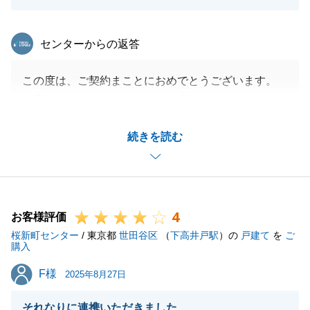
東急リバブル
センターからの返答
この度は、ご契約まことにおめでとうございます。
「最期まで楽しむことができる環境」というお言葉を
伺い、不動産仲介という仕事を通じて、買主様の人生
続きを読む
の豊かな時間のお手伝いができたのであれば、これ以
上の喜びはございません。
ひとえに、私の提案を信頼してくださった買主様のお
心があったからこその結果でございます。
4
弊社、そして私への最大級の賛辞を胸に、これからも
お客様評価
桜新町センター
精進してまいります。_また何かお困りごとがござい
/ 東京都
世田谷区
（
下高井戸駅
）の
戸建て
を
ご
購入
ましたら、いつでもご連絡をいただけますと幸いでご
F様
F様
ざいます。
2025年8月27日
これからの新しい生活が、笑顔の絶えない素晴らしい
それなりに連携いただきました