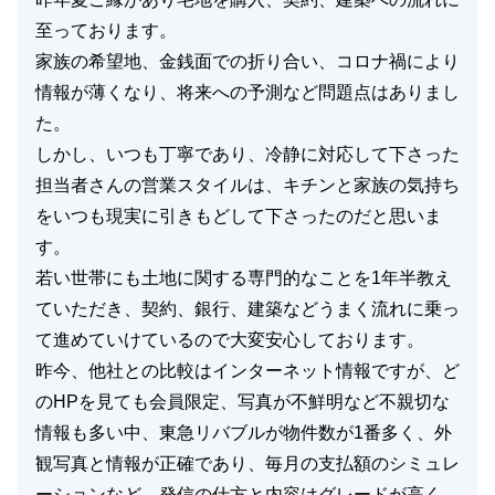
至っております。
家族の希望地、金銭面での折り合い、コロナ禍により
情報が薄くなり、将来への予測など問題点はありまし
た。
しかし、いつも丁寧であり、冷静に対応して下さった
担当者さんの営業スタイルは、キチンと家族の気持ち
をいつも現実に引きもどして下さったのだと思いま
す。
若い世帯にも土地に関する専門的なことを1年半教え
ていただき、契約、銀行、建築などうまく流れに乗っ
て進めていけているので大変安心しております。
昨今、他社との比較はインターネット情報ですが、ど
のHPを見ても会員限定、写真が不鮮明など不親切な
情報も多い中、東急リバブルが物件数が1番多く、外
観写真と情報が正確であり、毎月の支払額のシミュレ
ーションなど、発信の仕方と内容はグレードが高く、