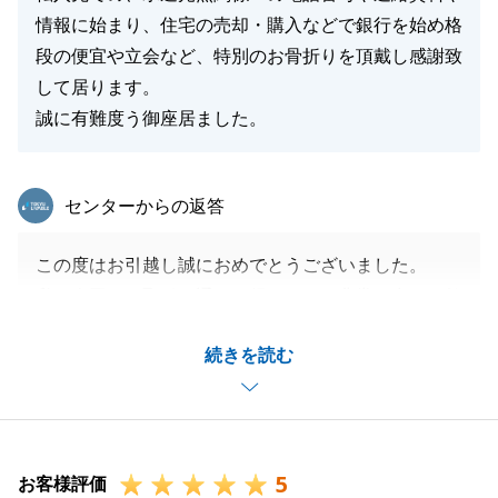
情報に始まり、住宅の売却・購入などで銀行を始め格
段の便宜や立会など、特別のお骨折りを頂戴し感謝致
して居ります。
誠に有難度う御座居ました。
東急リバブル
センターからの返答
この度はお引越し誠におめでとうございました。
私も今回のお取引を通じて得るものが非常に多く、勉
強させていただきました。
続きを読む
次回、またご利用いただく際はさらにスムーズで分か
りやすいお取引をさせていただけるかと思いますの
で、ご相談事等ございましたら引き続きお気軽にお問
い合わせください。
5
当社をご利用いただきまして誠にありがとうございま
お客様評価