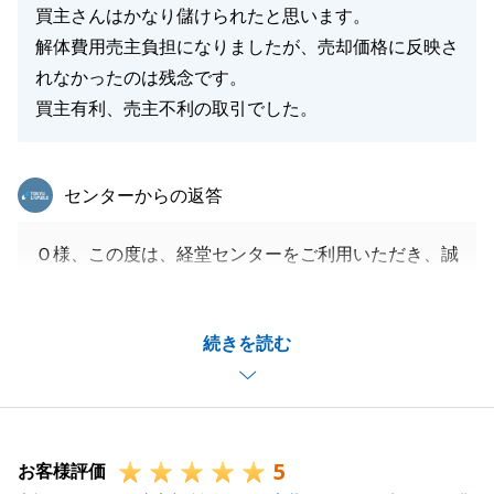
買主さんはかなり儲けられたと思います。
解体費用売主負担になりましたが、売却価格に反映さ
れなかったのは残念です。
買主有利、売主不利の取引でした。
東急リバブル
センターからの返答
Ｏ様、この度は、経堂センターをご利用いただき、誠
にありがとうございました。
お客様の大切な不動産の売却をお手伝いでき、大変光
続きを読む
栄でございます。
至らぬ点があり、不快な思いをさせてしまい大変申し
訳ございませんでした。
改善に努めて参ります。
5
またお困りのことがございましたら、お気軽にご連絡
お客様評価