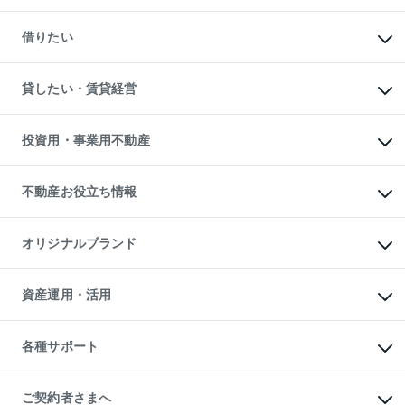
一戸建ての購入
マンションの売却・査定
新築一戸建ての購入
一戸建ての売却・査定
借りたい
中古一戸建ての購入
土地の売却・査定
土地の購入
スピードAI査定
不動産購入の流れ
物件を借りる
不動産売却について
注目キーワード物件特集
オフィス・店舗の賃貸
貸したい・賃貸経営
不動産査定について
購入ガイド
借りるときの流れ
売却サービス
借りるガイド
不動産売却の流れ
無料賃料査定
多言語対応
不動産買換えの流れ
マンション賃料データ
投資用・事業用不動産
売却ガイド
賃貸管理プラン
English
繁体中文
簡体中文
リロケーションについて
投資用不動産
貸すときの流れ
事業用不動産
不動産お役立ち情報
貸すガイド
マンション投資
投資用マンション
不動産AIアドバイザー Tellus Talk
マンション一棟
マンションライブラリー
オリジナルブランド
アパート経営
人気マンションランキング
アパート投資用物件
暮らしに役立つ不動産メディア

収益物件
当社売主リノベーションマンション
「Lnote」
ビル購入（ビル一棟）
一棟リノベーションマンション

資産運用・活用
不動産相場・不動産価格情報
投資用不動産の売却査定
L`GENTE（ルジェンテ）
不動産売却FAQ
事業用不動産の売却査定
区分リノベーションマンション

不動産コラム・ニュース
等価交換事業
海外不動産
Lideas（リディアス）
不動産用語集
不動産M&A
各種サポート
投資用一棟レジデンスWELL

不動産なんでもネット相談室
アセットマネジメント・出資
SQUARE（ウェルスクエア）
住まいの税金
不動産小口投資

シニア向けサポート
物件一括検索（購入＆賃貸）
LEGACIA（レガシア）
相続サポート
ご契約者さまへ