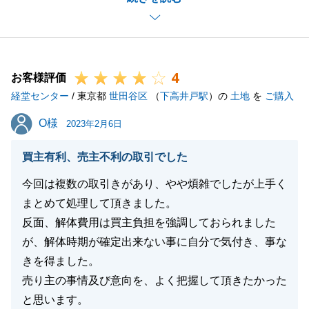
わりまして良かったです。
引続き、何でもご相談頂ければと思います。
引続き、宜しくお願い申し上げます。
4
お客様評価
経堂センター
/ 東京都
世田谷区
（
下高井戸駅
）の
土地
を
ご購入
閉じる
O様
O様
2023年2月6日
買主有利、売主不利の取引でした
今回は複数の取引きがあり、やや煩雑でしたが上手く
まとめて処理して頂きました。
反面、解体費用は買主負担を強調しておられました
が、解体時期が確定出来ない事に自分で気付き、事な
きを得ました。
売り主の事情及び意向を、よく把握して頂きたかった
と思います。