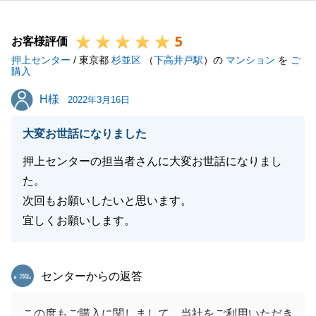
今後もまた、何かありましたらいつでもお声掛けくだ
さい。
5
ありがとうございました。
お客様評価
押上センター
/ 東京都
杉並区
（
下高井戸駅
）の
マンション
を
ご
購入
H様
H様
2022年3月16日
閉じる
大変お世話になりました
押上センターの担当者さんに大変お世話になりまし
た。
次回もお願いしたいと思います。
宜しくお願いします。
東急リバブル
センターからの返答
この度もご購入に関しまして、当社をご利用いただき