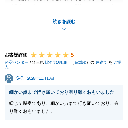
「最期まで楽しむことができる環境」というお言葉を
伺い、不動産仲介という仕事を通じて、買主様の人生
続きを読む
の豊かな時間のお手伝いができたのであれば、これ以
上の喜びはございません。
ひとえに、私の提案を信頼してくださった買主様のお
心があったからこその結果でございます。
5
弊社、そして私への最大級の賛辞を胸に、これからも
お客様評価
経堂センター
精進してまいります。_また何かお困りごとがござい
/ 埼玉県
比企郡鳩山町
（
高坂駅
）の
戸建て
を
ご購
入
ましたら、いつでもご連絡をいただけますと幸いでご
S様
S様
ざいます。
2025年11月19日
これからの新しい生活が、笑顔の絶えない素晴らしい
細かい点まで行き届いており有り難くおもいました
ものとなりますよう、心よりお祈り申し上げます。
総じて親身であり、細かい点まで行き届いており、有
り難くおもいました。
閉じる