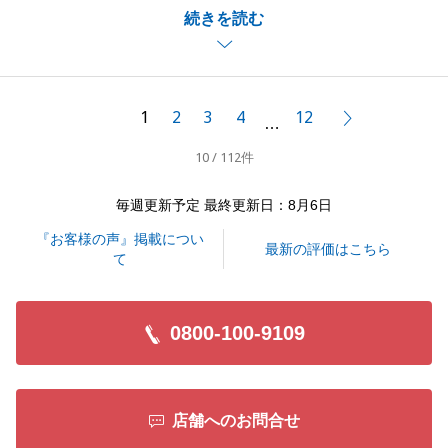
続きを読む
め、ミスなくお手続きを進めることが必要でしたが、
時間もない中でいつも快くご対応いただきましたこと
誠に感謝申し上げます。
今後ともお困りごとがございましたら何なりとお申し
1
2
3
4
12
次へ
…
付け下さいませ。
10 / 112件
毎週更新予定 最終更新日：8月6日
閉じる
『お客様の声』掲載につい
最新の評価はこちら
て
0800-100-9109
店舗へのお問合せ