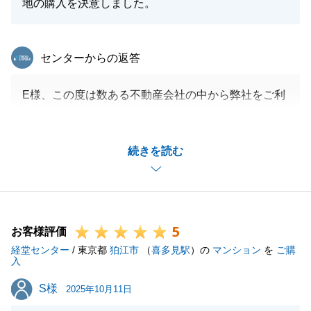
地の購入を決意しました。
閉じる
東急リバブル
センターからの返答
E様、この度は数ある不動産会社の中から弊社をご利
用頂きましてありがとうございました。
E様には最初に現地でお会いしてからご決済までいつ
続きを読む
もスピーディーにご対応を頂きました。
誠に感謝申し上げます。
今後とも、お困りごとや気になること等ございました
ら何なりとお申し付け下さればと存じます。お気軽に
5
ご連絡下さいませ。
お客様評価
経堂センター
/ 東京都
狛江市
（
喜多見駅
）の
マンション
を
ご購
入
S様
S様
2025年10月11日
閉じる