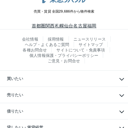
売買・賃貸 全国29,686件から物件検索
首都圏
関西
札幌
仙台
名古屋
福岡
会社情報
採用情報
ニュースリリース
ヘルプ・よくあるご質問
サイトマップ
各種お問合せ
サイトについて・免責事項
個人情報保護・プライバシーポリシー
ご意見・お問合せ
買いたい
マンションの購入
新築・分譲マンションの購入
売りたい
中古マンションの購入
一戸建ての購入
マンションの売却・査定
新築一戸建ての購入
一戸建ての売却・査定
借りたい
中古一戸建ての購入
土地の売却・査定
土地の購入
スピードAI査定
不動産購入の流れ
物件を借りる
不動産売却について
注目キーワード物件特集
オフィス・店舗の賃貸
貸したい・賃貸経営
不動産査定について