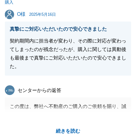
購入
おります。
O様
O様
今後とも不動産に関するご相談がございましたら、お
2025年5月16日
気軽にお声がけください。
真摯にご対応いただいたので安心できました
今後とも何卒よろしくお願い申し上げます。
契約期間内に担当者が変わり、その際に対応が変わっ
てしまったのが残念だったが、購入に関しては異動後
も最後まで真摯にご対応いただいたので安心できまし
閉じる
た。
東急リバブル
センターからの返答
この度は、弊社へ不動産のご購入のご依頼を賜り、誠
にありがとうございました。
購入だけでなく売却も携わらせて頂き、想定外のハプ
続きを読む
ニングも多かったかと思いますが、最後まで無事着地