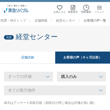
お気に入り
検索条件
閲覧履歴
メニュー
産売買・仲介トップ
店舗情報
経堂センター
お客様の声一覧
経堂センター
売買
お客様の声（６ヶ月以前）
店舗詳細
表示はアンケート回収日順（回収日が同じ場合は評価が高い順）