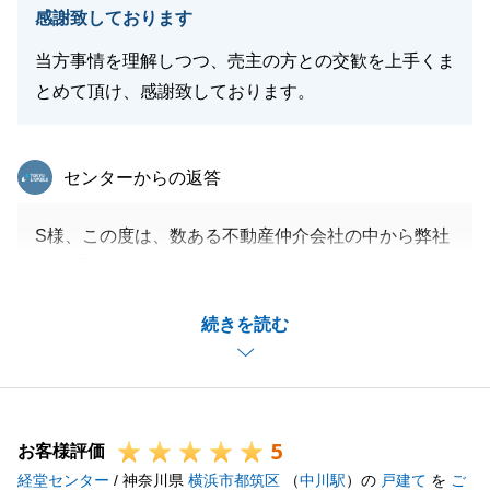
感謝致しております
当方事情を理解しつつ、売主の方との交歓を上手くま
とめて頂け、感謝致しております。
東急リバブル
センターからの返答
S様、この度は、数ある不動産仲介会社の中から弊社
をお選びいただき、また、S様の大切なご不動産のご
購入をお任せいただき、誠にありがとうございまし
続きを読む
た。
クレバーなご意見の弟様と明るい雰囲気のお姉さまの
おふたりには、迅速なご対応かつ助力をいただけまし
たこと、大変うれしく存じております。
5
お父様、お母様に喜んでいただけるようなご不動産を
お客様評価
経堂センター
おふたりに紹介できましたこと、大変うれしく存じて
/ 神奈川県
横浜市都筑区
（
中川駅
）の
戸建て
を
ご