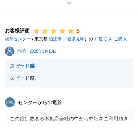
できて、大変嬉しく思っております。
今後ともお困りの際は弊社をあげてサポートをさせて
いただきますので、末永くお付き合い頂けましたら幸
5
いです。
お客様評価
経堂センター
今後ともどうぞよろしくお願いいたします。
/ 東京都
狛江市
（
喜多見駅
）の
戸建て
を
ご購入
H様
H様
2025年5月13日
閉じる
スピード感
スピード感。
東急リバブル
センターからの返答
この度は数ある不動産会社の中から弊社をご利用頂き
ましてありがとうございました。
ご購入だけでなく、ご売却も連動されるお話でしたた