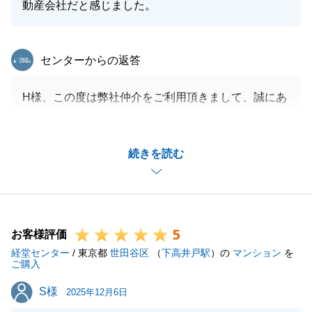
動産会社だと感じました。
末筆ではございますが、この度のご成約、心よりお祝
い申し上げます。
東急リバブル
センターからの返答
閉じる
H様、この度は弊社仲介をご利用頂きまして、誠にあ
りがとうございます。
不動産売買の仲介担当者として、売買の流れやご判断
続きを読む
を頂く箇所について、内容の意味合いをご説明させて
頂き、ご理解を頂いた上で手続きを進めて頂く様にご
提案をさせて頂いております。
今後とも何卒宜しくお願いいたします。
5
お客様評価
経堂センター
/ 東京都
世田谷区
（
下高井戸駅
）の
マンション
を
ご購入
閉じる
S様
S様
2025年12月6日