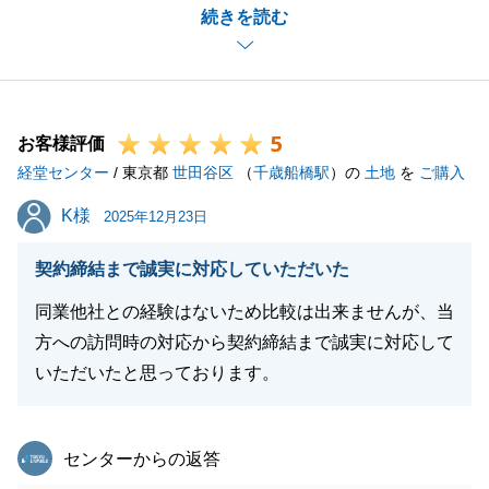
続きを読む
色々と早急にご対応いただきましてありがとうござい
ました。
ご不明な点などございましたらご連絡くださいませ。
5
お客様評価
経堂センター
/ 東京都
世田谷区
（
千歳船橋駅
）の
土地
を
ご購入
閉じる
K様
K様
2025年12月23日
契約締結まで誠実に対応していただいた
同業他社との経験はないため比較は出来ませんが、当
方への訪問時の対応から契約締結まで誠実に対応して
いただいたと思っております。
東急リバブル
センターからの返答