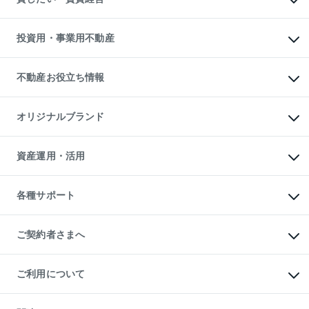
購入ガイド
借りるときの流れ
売却サービス
借りるガイド
不動産売却の流れ
無料賃料査定
多言語対応
不動産買換えの流れ
マンション賃料データ
投資用・事業用不動産
売却ガイド
賃貸管理プラン
English
繁体中文
簡体中文
リロケーションについて
投資用不動産
貸すときの流れ
事業用不動産
不動産お役立ち情報
貸すガイド
マンション投資
投資用マンション
不動産AIアドバイザー Tellus Talk
マンション一棟
マンションライブラリー
オリジナルブランド
アパート経営
人気マンションランキング
アパート投資用物件
暮らしに役立つ不動産メディア

収益物件
当社売主リノベーションマンション
「Lnote」
ビル購入（ビル一棟）
一棟リノベーションマンション

資産運用・活用
不動産相場・不動産価格情報
投資用不動産の売却査定
L`GENTE（ルジェンテ）
不動産売却FAQ
事業用不動産の売却査定
区分リノベーションマンション

不動産コラム・ニュース
等価交換事業
海外不動産
Lideas（リディアス）
不動産用語集
不動産M&A
各種サポート
投資用一棟レジデンスWELL

不動産なんでもネット相談室
アセットマネジメント・出資
SQUARE（ウェルスクエア）
住まいの税金
不動産小口投資

シニア向けサポート
物件一括検索（購入＆賃貸）
LEGACIA（レガシア）
相続サポート
ご契約者さまへ
リフォームサポート
ご契約者さまサポートメニュー
ご紹介・再契約特典
ご利用について
入居者様専用-各種ご案内（賃貸）
東急こすもす会「こすもすWeb」
本人確認に関するお客様へのお願い