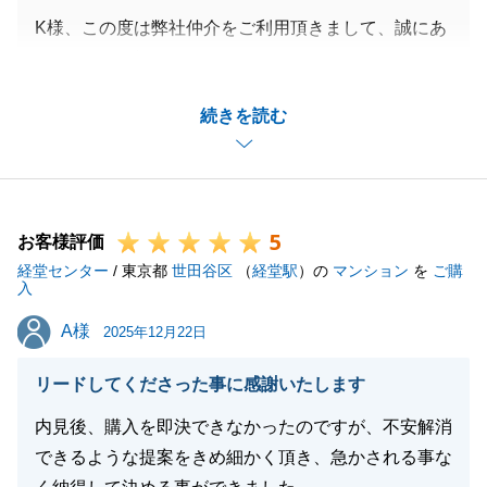
K様、この度は弊社仲介をご利用頂きまして、誠にあ
りがとうございます。
売主様と買主様の間を仲介する立場ではございます
続きを読む
が、条件調整の際にはお互いのご納得感を感じて頂
き、お取引頂ける様に、背景やお気持ちも含め伝達さ
せて頂く中で、ご信頼を頂くことが多く、誠実である
ことをご評価頂くことは、担当者冥利に尽きると考え
5
ております。
お客様評価
経堂センター
今後とも何卒宜しくお願いいたします。
/ 東京都
世田谷区
（
経堂駅
）の
マンション
を
ご購
入
A様
A様
2025年12月22日
閉じる
リードしてくださった事に感謝いたします
内見後、購入を即決できなかったのですが、不安解消
できるような提案をきめ細かく頂き、急かされる事な