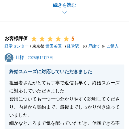
続きを読む
私が買主様の不安に寄り添い、決して急かすことな
く、納得のいく決断のお手伝いができたことは、大き
な喜びでございます。
また、同一建物内での複数物件のご案内方法につい
5
て、非常に貴重なご意見をいただき重ねて御礼申し上
お客様評価
経堂センター
げます。
/ 東京都
世田谷区
（
経堂駅
）の
戸建て
を
ご購入
「同じ担当者であれば、他の部屋も見たいと言いやす
H様
H様
2025年12月7日
い」というお客様の視点は、私どもにとって大変ハッ
とさせられる、本質的なご指摘でございます。
終始スムーズに対応していただきました
業界の事情を気遣ってくださる優しさにも甘んじるこ
担当者さんがとても丁寧で返信も早く、終始スムーズ
となく、お客様がより気軽に、安心して比較検討でき
に対応していただきました。
る体制づくりに向け、いただいたご意見は社内で大切
費用についても一つ一つ分かりやすく説明してくださ
に共有・検討させていただきます。
り、内見から契約まで、最後までしっかり付き添って
今後も不動産に関するご相談や、お知り合いの方のご
いました。
紹介などがございましたら、どうぞお気軽にお声がけ
細かなところまで気を配っていただき、信頼できる不
くださいませ。