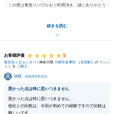
この度は東急リバブルをご利用頂き、誠にありがとう
ございました。
M様の新居を購入をお手伝いさせて頂き、ご満足して
続きを読む
頂ける物件を購入して頂くことができ嬉しく思ってお
ります。
ご家族の充実した生活をお過ごしいただけるようお祈
りしております。
5
今後ともよろしくお願いいたします。
お客様評価
新百合ヶ丘センター
/ 神奈川県
川崎市多摩区
（
生田駅
）の
マンシ
ョン
を
ご購入
M様
M様
2025年8月31日
閉じる
悪かった点は特に思いつきません
悪かった点は特に思いつきません。
他社との比較は、今回が初めての経験ですので比較は
難しいです。