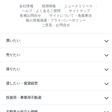
会社情報
採用情報
ニュースリリース
ヘルプ・よくあるご質問
サイトマップ
各種お問合せ
サイトについて・免責事項
個人情報保護・プライバシーポリシー
ご意見・お問合せ
買いたい
マンションの購入
新築・分譲マンションの購入
売りたい
中古マンションの購入
一戸建ての購入
マンションの売却・査定
新築一戸建ての購入
一戸建ての売却・査定
借りたい
中古一戸建ての購入
土地の売却・査定
土地の購入
スピードAI査定
不動産購入の流れ
物件を借りる
不動産売却について
注目キーワード物件特集
オフィス・店舗の賃貸
貸したい・賃貸経営
不動産査定について
購入ガイド
借りるときの流れ
売却サービス
借りるガイド
不動産売却の流れ
無料賃料査定
多言語対応
不動産買換えの流れ
マンション賃料データ
投資用・事業用不動産
売却ガイド
賃貸管理プラン
English
繁体中文
簡体中文
リロケーションについて
投資用不動産
貸すときの流れ
事業用不動産
不動産お役立ち情報