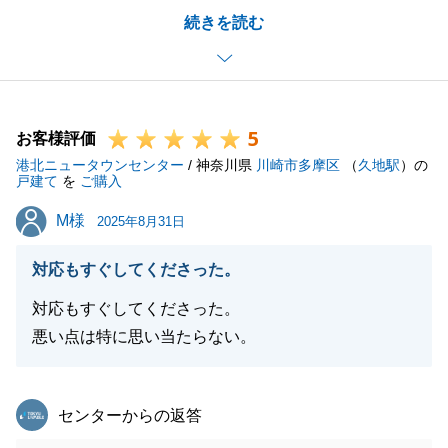
続きを読む
ます。
閉じる
今回はN様のお住み替えを進めるにあたり、ご所有の
投資物件のご売却と、ご新居先のご購入の両方を弊社
にてお手伝いさせていただきました。
5
N様には終始温かいご配慮をいただき、無事にお取引
お客様評価
港北ニュータウンセンター
を完了することができ、私も大変嬉しく思っておりま
/ 神奈川県
川崎市多摩区
（
久地駅
）の
戸建て
を
ご購入
す。
M様
M様
今後とも、不動産に関してお困りのことやご相談がご
2025年8月31日
ざいましたら、どうぞお気軽にお声がけください。
対応もすぐしてくださった。
対応もすぐしてくださった。
悪い点は特に思い当たらない。
閉じる
東急リバブル
センターからの返答