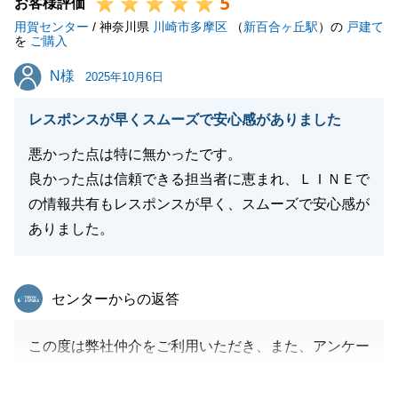
5
_担当者といたしましては、N様が新生活をスムーズ
お客様評価
用賀センター
に、そして心穏やかにスタートできるよう、地域の詳
/ 神奈川県
川崎市多摩区
（
新百合ヶ丘駅
）の
戸建て
を
ご購入
細な情報提供はもちろんのこと、お引越しに伴う細や
N様
N様
かなご懸念事項の解消に尽力させていただきました。
2025年10月6日
_私共のささやかながらのお手伝いが、N様のご決断
レスポンスが早くスムーズで安心感がありました
の一助となっていれば、これに勝る喜びはございませ
ん。
悪かった点は特に無かったです。
_無事にお引越しを終えられたとのご報告を承り、安
良かった点は信頼できる担当者に恵まれ、ＬＩＮＥで
堵いたしました。この新しいお住まいが、N様ご家
の情報共有もレスポンスが早く、スムーズで安心感が
族、特にお子様とのかけがえのない思い出を育む、温
ありました。
かな場所となりますことを心よりお祈り申し上げま
す。
東急リバブル
センターからの返答
_末筆ではございますが、N様ご家族の今後の益々の
ご多幸とご健勝を心よりお祈り申し上げます。
この度は弊社仲介をご利用いただき、また、アンケー
_今後とも何卒よろしくお願い申し上げます。
トのご回答もいただき誠にありがとうございました。
「信頼できた」とのお言葉を頂戴し、大変光栄に存じ