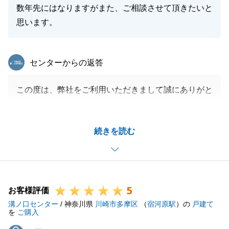
数年先にはなりますがまた、ご相談させて頂きたいと
思います。
東急リバブル
センターからの返答
この度は、弊社をご利用いただきまして誠にありがと
うございました。
お客様の大切なお住まいのご購入に携われて、大変光
続きを読む
栄でございます。
合わせてお褒めのお言葉までいただき、大変嬉しく思
います。
お困りのことがございましたら、お気軽にご連絡いた
5
だければと存じます。
お客様評価
溝ノ口センター
今後ともよろしくお願いいたします。
/ 神奈川県
川崎市多摩区
（
宿河原駅
）の
戸建て
を
ご購入
N様