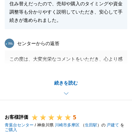
住み替えだったので、売却や購入のタイミングや資金
調整等も分かりやすく説明していただき、安心して手
続きが進められました。
東急リバブル
センターからの返答
この度は、大変光栄なコメントをいただき、心より感
謝申し上げます。
こちらこそ、いつも迅速にご対応いただき、円滑に進
続きを読む
めることができましたことをあわせて感謝申し上げま
す。
今後も何かお困りごとがございましたら、いつでもお
気軽にご相談ください。
5
寒さ厳しき折、どうぞご自愛くださいませ。
お客様評価
青葉台センター
/ 神奈川県
川崎市多摩区
（
生田駅
）の
戸建て
を
ご購入