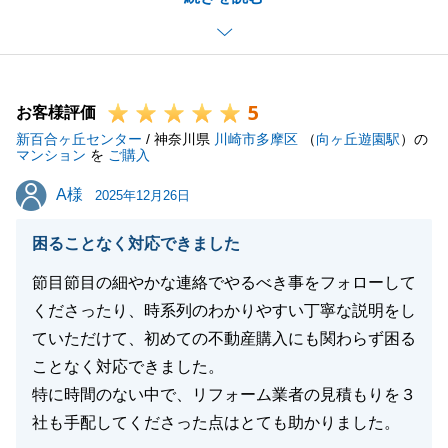
無事にお引き渡しができましたのも、S様に迅速なご
対応・ご協力いただいたお陰です。感謝申し上げま
す。
5
S様の新生活がより充実したものとなりますよう、心
お客様評価
新百合ヶ丘センター
より祈念いたします。
/ 神奈川県
川崎市多摩区
（
向ヶ丘遊園駅
）の
マンション
を
ご購入
また、不動産に関するお困りごとなどございました
A様
A様
ら、お気軽にご相談いただけますと幸いです。
2025年12月26日
困ることなく対応できました
節目節目の細やかな連絡でやるべき事をフォローして
閉じる
くださったり、時系列のわかりやすい丁寧な説明をし
ていただけて、初めての不動産購入にも関わらず困る
ことなく対応できました。
特に時間のない中で、リフォーム業者の見積もりを３
社も手配してくださった点はとても助かりました。