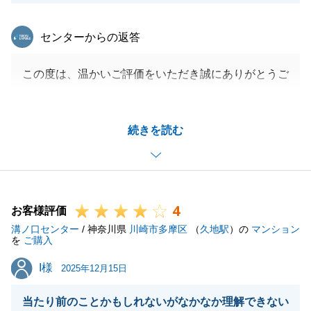
東急リバブル
センターからの返答
この度は、温かいご評価をいただき誠にありがとうご
ざいます。
最後までスムーズにお取引を完了できましたのは、A
続きを読む
様のご協力のおかげです。
心より感謝申し上げます。
また機会がございましたら、その際も何卒よろしくお
願い申し上げます。
4
お客様評価
溝ノ口センター
/ 神奈川県
川崎市多摩区
（
久地駅
）の
マンション
を
ご購入
閉じる
I様
I様
2025年12月15日
当たり前のことかもしれないがなかなか理解できない