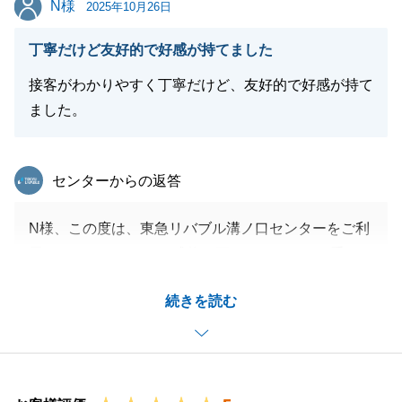
N様
2025年10月26日
閉じる
丁寧だけど友好的で好感が持てました
接客がわかりやすく丁寧だけど、友好的で好感が持て
ました。
東急リバブル
センターからの返答
N様、この度は、東急リバブル溝ノ口センターをご利
用いただき、また、ご成約に至りましたこと、重ねて
厚く御礼申し上げます。
続きを読む
_この度のN様のお住み替えは、ご親族様の近くとい
う大切な目的と同時に、初めてお住まいになるエリア
へのご転居という、期待とご不安が入り混じるもので
あったと拝察いたします。