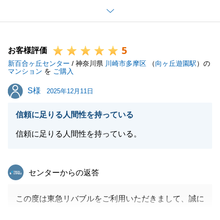
お引き渡しに際し、売主様との相互確認ではなく、私
からのご説明になりましたことをご不安に感じられて
いたとのこと、深くお詫び申し上げます。
5
また、再度ご見学をしなくて良いかも、こちらからI
お客様評価
新百合ヶ丘センター
様のご不安に気付いて確認すべきでした。
/ 神奈川県
川崎市多摩区
（
向ヶ丘遊園駅
）の
マンション
を
ご購入
今回いただいた「買い主側の不安」という視点は、私
S様
S様
共にとっても非常に重要な気付きとなりました。
2025年12月11日
今後は、お客様がより安心していただける進め方やご
信頼に足りる人間性を持っている
提案を検討してまいる所存です。
お引き渡しは終わりましたが、これからが新しい生活
信頼に足りる人間性を持っている。
のスタートかと存じます。_
住み始めてからお気づきの点や、何かお困りごとがご
東急リバブル
センターからの返答
ざいましたら、いつでもご連絡ください。
今後とも末永いお付き合いをいただけますと幸いで
この度は東急リバブルをご利用いただきまして、誠に
す。
ありがとうございます。