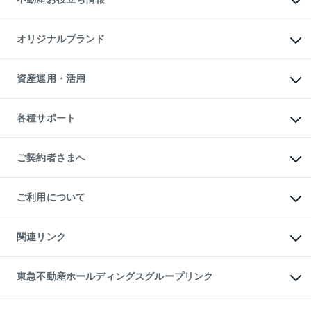
貸すガイド
マンション投資
投資用マンション
不動産AIアドバイザー Tellus Talk
マンション一棟
マンションライブラリー
オリジナルブランド
アパート経営
人気マンションランキング
アパート投資用物件
暮らしに役立つ不動産メディア

収益物件
当社売主リノベーションマンション
「Lnote」
ビル購入（ビル一棟）
一棟リノベーションマンション

資産運用・活用
不動産相場・不動産価格情報
投資用不動産の売却査定
L`GENTE（ルジェンテ）
不動産売却FAQ
事業用不動産の売却査定
区分リノベーションマンション

不動産コラム・ニュース
等価交換事業
海外不動産
Lideas（リディアス）
不動産用語集
不動産M&A
各種サポート
投資用一棟レジデンスWELL

不動産なんでもネット相談室
アセットマネジメント・出資
SQUARE（ウェルスクエア）
住まいの税金
不動産小口投資

シニア向けサポート
物件一括検索（購入＆賃貸）
LEGACIA（レガシア）
相続サポート
ご契約者さまへ
リフォームサポート
ご契約者さまサポートメニュー
ご紹介・再契約特典
ご利用について
入居者様専用-各種ご案内（賃貸）
東急こすもす会「こすもすWeb」
本人確認に関するお客様へのお願い
金融商品取引について
関連リンク
東急リバブル ソーシャルメディアポリシー
ご意見・お問い合わせ（金融商品取引専用の相談・お問い合わせ窓口）
すまいValue
保険募集におけるプライバシー・ポリシー
これからご結婚される方に東急百貨店のブライダルクラブ
東急不動産ホールディングスグループリンク
ダイレクトメール（郵送物）・Eメールなどの送付停止について
人材サービスのご用命は 東急リバブルスタッフ株式会社まで
宅地建物取引業者の皆様へ
東北の逸品を贈ります 東北すぐれものセレクション
東急不動産
民泊の開業・運営のご相談は「ReINN株式会社」まで