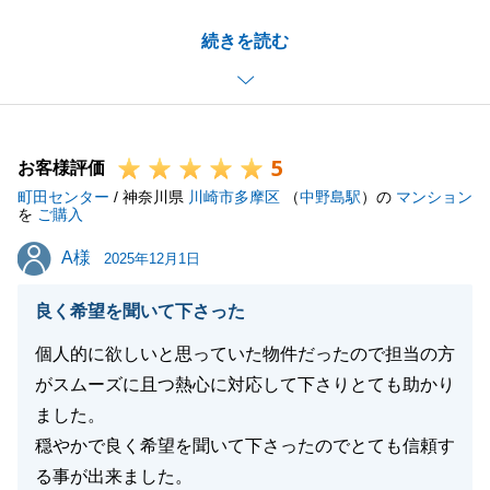
S様のお役に立てたことを大変嬉しく思います。
続きを読む
また、ご契約・お引渡しに際しましても、ご多忙の
閉じる
中、スケジュールの調整をいただきましたこと大変感
謝しております。
今後もお困りのことなどございましたらお気軽にお声
5
掛けください。
お客様評価
町田センター
これをご縁に末永く東急リバブルをよろしくお願いい
/ 神奈川県
川崎市多摩区
（
中野島駅
）の
マンション
を
ご購入
たします。
A様
A様
2025年12月1日
良く希望を聞いて下さった
閉じる
個人的に欲しいと思っていた物件だったので担当の方
がスムーズに且つ熱心に対応して下さりとても助かり
ました。
穏やかで良く希望を聞いて下さったのでとても信頼す
る事が出来ました。