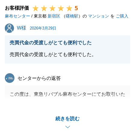
5
たら是非ご連絡を頂戴できればと思っております。
お客様評価
麻布センター
引き続き、よろしくお願いいたします。
/ 東京都
新宿区
（
曙橋駅
）の
マンション
を
ご購入
W様
W様
2026年3月29日
閉じる
売買代金の受渡しがとても便利でした
売買代金の受渡しがとても便利でした。
東急リバブル
センターからの返答
この度は、東急リバブル麻布センターにてお取引いた
だきまして、誠にありがとうございました。
Y様のお役に立てたことを大変嬉しく思います。
続きを読む
今後も何かお困りごとがございましたら、お気軽にご
相談ください。