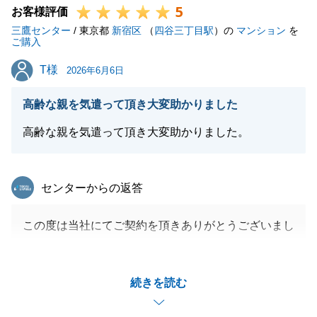
5
ーズに手続きを進めることができました。
お客様評価
三鷹センター
不動産の購入は、契約や引き渡しがゴールではなく、
/ 東京都
新宿区
（
四谷三丁目駅
）の
マンション
を
ご購入
そこから始まる新しい生活こそが本番だと考えており
T様
T様
ます。
2026年6月6日
お引越しが完了した後も、お住まいに関することや、
高齢な親を気遣って頂き大変助かりました
日本での生活で困ったことなどがございましたら、い
つでも、どんな小さなことでもお気軽にご連絡下さ
高齢な親を気遣って頂き大変助かりました。
い。
これからもご夫妻の「日本の相談窓口」として、誠心
東急リバブル
センターからの返答
誠意サポートさせていただきます。
今後とも、どうぞよろしくお願い申し上げます。
この度は当社にてご契約を頂きありがとうございまし
た。
お母様のお手続きに同行を頂き重ねて御礼申し上げま
閉じる
続きを読む
す。
またご主人様、ご子息様にも改めてご挨拶をさせて頂