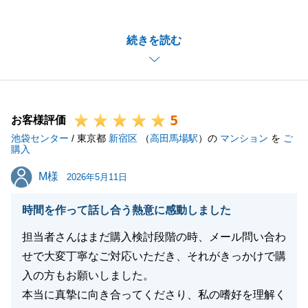
ありがとうございます。
今回、お買い換えに伴い、弊社の立替払い制度の利用
続きを読む
の為、各種リフォーム見積等のご準備にご協力頂きあ
りがとうございました。
H様のご協力のお陰で大変スムーズにお取引が進みま
した。
5
売却の方のお引き渡しに向けて引き続き宜しくお願い
お客様評価
池袋センター
致します。
/ 東京都
新宿区
（
高田馬場駅
）の
マンション
を
ご
購入
M様
M様
2026年5月11日
閉じる
時間を作って話し合う熱意に感動しました
担当者さんはまだ購入検討段階の時、メール問い合わ
せで大変丁寧なご対応いただき、それがきっかけで購
入の方もお願いしました。
本当に真摯に向き合ってくださり、私の嗜好を理解く