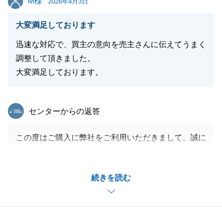
M様
2026年4月3日
閉じる
大変満足しております
迅速な対応で、買主の意向を売主さんに伝えてうまく
調整して頂きました。
大変満足しております。
東急リバブル
センターからの返答
この度はご購入に弊社をご利用いただきまして、誠に
ありがとうございました。
要望に近い物件がみつかり、無事にお引渡しができ、
続きを読む
うれしく思います。
契約から残代金決済まで時間がない中、スピーディー
に対応いただきありがとうございました。
また、何かお困り事等お力になれることがございまし