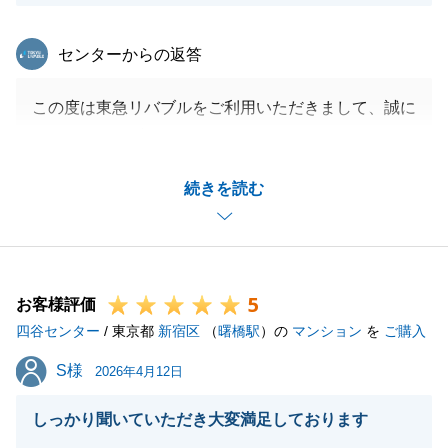
す。
どうぞよろしくお願いいたします。
東急リバブル
センターからの返答
この度は東急リバブルをご利用いただきまして、誠に
閉じる
ありがとうございました。
お役に立てたことを大変嬉しく思います。
続きを読む
また、ご売却もお任せいただきありがとうございま
す。
ご期待に沿えるよう精一杯努めますので、引き続きよ
ろしくお願いいたします。
5
他にお困りのことなどがございましたら、お気軽にお
お客様評価
四谷センター
声掛けください。
/ 東京都
新宿区
（
曙橋駅
）の
マンション
を
ご購入
今後とも東急リバブルをご愛顧の程、何卒よろしくお
S様
S様
2026年4月12日
願い申し上げます。
しっかり聞いていただき大変満足しております