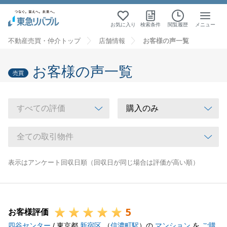
お気に入り
検索条件
閲覧履歴
メニュー
不動産売買・仲介トップ
店舗情報
お客様の声一覧
お客様の声一覧
売買
表示はアンケート回収日順（回収日が同じ場合は評価が高い順）
5
お客様評価
四谷センター
/ 東京都
新宿区
（
信濃町駅
）の
マンション
を
ご購