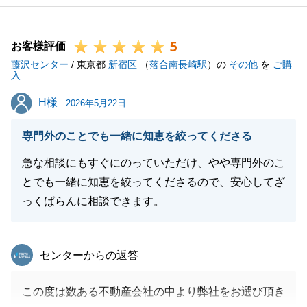
きたく思いますので今後ともよろしくお願い申し上げ
ます。
5
お客様評価
藤沢センター
/ 東京都
新宿区
（
落合南長崎駅
）の
その他
を
ご購
入
閉じる
H様
H様
2026年5月22日
専門外のことでも一緒に知恵を絞ってくださる
急な相談にもすぐにのっていただけ、やや専門外のこ
とでも一緒に知恵を絞ってくださるので、安心してざ
っくばらんに相談できます。
東急リバブル
センターからの返答
この度は数ある不動産会社の中より弊社をお選び頂き