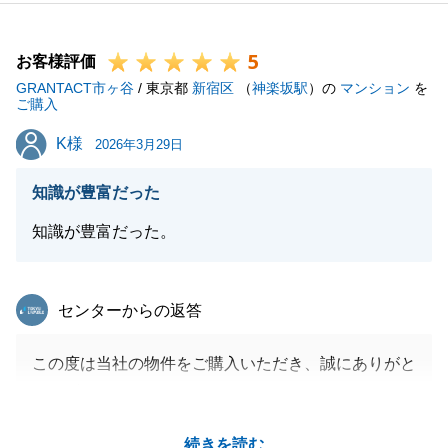
どうぞよろしくお願いいたします。
5
お客様評価
GRANTACT市ヶ谷
/ 東京都
新宿区
（
神楽坂駅
）の
マンション
を
閉じる
ご購入
K様
K様
2026年3月29日
知識が豊富だった
知識が豊富だった。
東急リバブル
センターからの返答
この度は当社の物件をご購入いただき、誠にありがと
うございました。
売買のお手続きのなかでは、遠方からお越しいただく
続きを読む
など、数多くのご協力を賜り、誠にありがとうござい