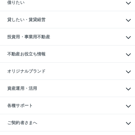
一戸建ての売却・査定
借りたい
中古一戸建ての購入
土地の売却・査定
土地の購入
スピードAI査定
不動産購入の流れ
物件を借りる
不動産売却について
注目キーワード物件特集
オフィス・店舗の賃貸
貸したい・賃貸経営
不動産査定について
購入ガイド
借りるときの流れ
売却サービス
借りるガイド
不動産売却の流れ
無料賃料査定
多言語対応
不動産買換えの流れ
マンション賃料データ
投資用・事業用不動産
売却ガイド
賃貸管理プラン
English
繁体中文
簡体中文
リロケーションについて
投資用不動産
貸すときの流れ
事業用不動産
不動産お役立ち情報
貸すガイド
マンション投資
投資用マンション
不動産AIアドバイザー Tellus Talk
マンション一棟
マンションライブラリー
オリジナルブランド
アパート経営
人気マンションランキング
アパート投資用物件
暮らしに役立つ不動産メディア

収益物件
当社売主リノベーションマンション
「Lnote」
ビル購入（ビル一棟）
一棟リノベーションマンション

資産運用・活用
不動産相場・不動産価格情報
投資用不動産の売却査定
L`GENTE（ルジェンテ）
不動産売却FAQ
事業用不動産の売却査定
区分リノベーションマンション

不動産コラム・ニュース
等価交換事業
海外不動産
Lideas（リディアス）
不動産用語集
不動産M&A
各種サポート
投資用一棟レジデンスWELL

不動産なんでもネット相談室
アセットマネジメント・出資
SQUARE（ウェルスクエア）
住まいの税金
不動産小口投資

シニア向けサポート
物件一括検索（購入＆賃貸）
LEGACIA（レガシア）
相続サポート
ご契約者さまへ
リフォームサポート
ご契約者さまサポートメニュー