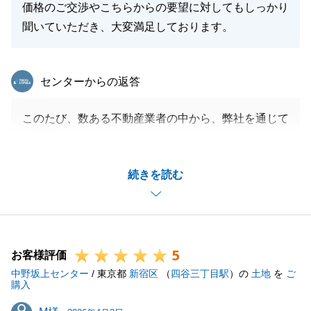
価格のご交渉やこちらからの要望に対してもしっかり
閉じる
聞いていただき、大変満足しております。
東急リバブル
センターからの返答
このたび、数ある不動産業者の中から、弊社を通じて
ご購入いただきありがとうございました。
金額や要望に関してご満足いただけたとのこと、大変
続きを読む
嬉しく存じます。
また、何か不動産に関してお困りごとや、周囲でお悩
みの方がいらっしゃいましたら、いつでもお気軽にお
声がけいただけますと幸いです。
5
今後ともよろしくお願い申し上げます。
お客様評価
中野坂上センター
/ 東京都
新宿区
（
四谷三丁目駅
）の
土地
を
ご
購入
M様