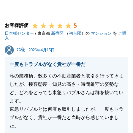
ご検討段階の時から、丁寧なやり取りを心がけていた
ことが、M様のご契約へと繋がったと伺い、感激して
おります。
5
私の対応にご信頼をお寄せいただけたことが、何より
お客様評価
日本橋センター
も嬉しく感じております。
/ 東京都
新宿区
（
初台駅
）の
マンション
を
ご購
入
特に、M様のおっしゃる「真摯に向き合う姿勢」や
C様
C様
「嗜好を理解する努力」は、私が常々大切にしている
2026年4月15日
ことです。
一度もトラブルがなく貴社が一番だ
「購入の後押しになった」というお言葉をいただけた
ことは、これからの大きな自信と励みになります。
私の業務柄、数多くの不動産業者と取引を行ってきま
手続き面でも迅速にご対応でき、ご質問を快くお受け
したが、接客態度・知見の高さ・時間厳守の姿勢な
できたとのことで、安心いたしました。
ど、どれをとっても東急リバブルさんは群を抜いてい
「またの機会にはお願いしたい」とのお言葉、心より
ます。
感謝申し上げます。
東急リバブルとは何度も取引しましたが、一度もトラ
今後とも、M様のお住まいに関するご相談がございま
ブルがなく、貴社が一番だと当時から感じていまし
したら、いつでも喜んでお手伝いさせていただきま
た。