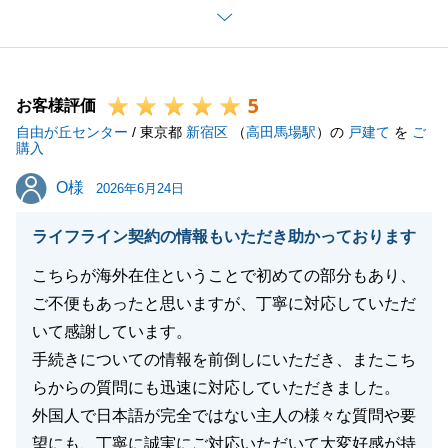
ても円滑にお話を進めることができ、心より感謝申し
上げます。
現在も他の不動産に関するご相談をいただいておりま
5
すので、引き続き精一杯サポートさせていただきま
お客様評価
自由が丘センター
す。
/ 東京都
新宿区
（
高田馬場駅
）の
戸建て
を
ご
購入
今後とも何卒よろしくお願い申し上げます。
O様
O様
2026年6月24日
ライフライン契約の情報もいただき助かっております
閉じる
こちらが海外在住ということで初めての部分もあり、
ご不便もあったと思いますが、丁寧に対応していただ
いて感謝しています。
手続きについての情報を前倒しにいただき、またこち
らからの質問にも迅速に対応していただきました。
外国人で日本語が完全ではない主人の様々な質問や要
望にも、丁寧に誠実にご対応いただいて大変好感が持