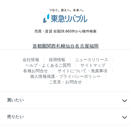
売買・賃貸 全国29,663件から物件検索
首都圏
関西
札幌
仙台
名古屋
福岡
会社情報
採用情報
ニュースリリース
ヘルプ・よくあるご質問
サイトマップ
各種お問合せ
サイトについて・免責事項
個人情報保護・プライバシーポリシー
ご意見・お問合せ
買いたい
マンションの購入
新築・分譲マンションの購入
売りたい
中古マンションの購入
一戸建ての購入
マンションの売却・査定
新築一戸建ての購入