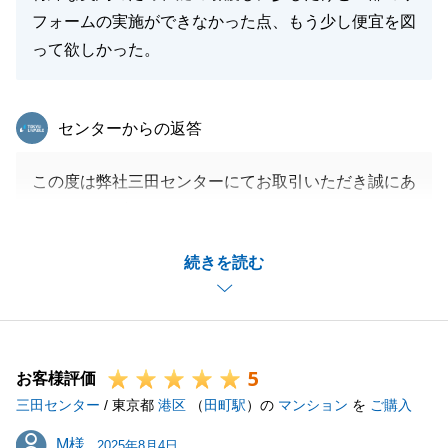
フォームの実施ができなかった点、もう少し便宜を図
って欲しかった。
東急リバブル
センターからの返答
この度は弊社三田センターにてお取引いただき誠にあ
りがとうございました。
売却と購入のどちらも弊社と御縁があり、今回無事に
続きを読む
お取引が完了し、感無量です。
今後も何かございましたらお気軽にご連絡いただけま
すと幸いです。
5
お客様評価
三田センター
/ 東京都
港区
（
田町駅
）の
マンション
を
ご購入
閉じる
M様
M様
2025年8月4日