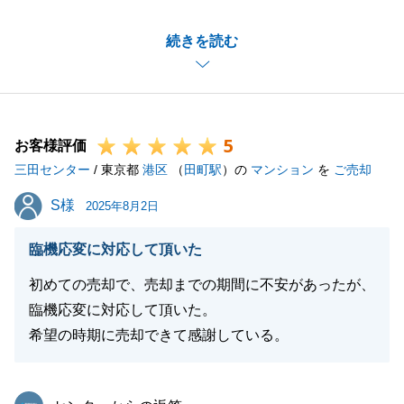
ご自宅のご売却についても弊社のお客様でご契約いた
続きを読む
だきありがとうございました。
いつもレスポンスよくご対応いただけてこちらも大変
助かりました。
また、ご売却・ご購入される際は弊社をご利用いただ
5
けますと幸いです。
お客様評価
三田センター
引き続きどうぞよろしくお願い申し上げます。
/ 東京都
港区
（
田町駅
）の
マンション
を
ご売却
S様
S様
2025年8月2日
閉じる
臨機応変に対応して頂いた
初めての売却で、売却までの期間に不安があったが、
臨機応変に対応して頂いた。
希望の時期に売却できて感謝している。
東急リバブル