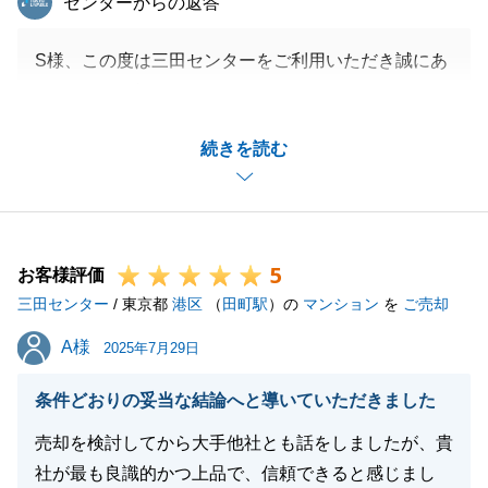
センターからの返答
S様、この度は三田センターをご利用いただき誠にあ
りがとうございました。
お買換えのスケジュール上、あまり時間がない中での
続きを読む
ご売却でしたが、S様のお力添えもあり無事にお引渡
しまで終えることができました。
多大なるご協力をいただきありがとうございました。
また何かお役に立てることがございましたら、何なり
5
とお申し付けくださいませ。
お客様評価
三田センター
今後ともよろしくお願いいたします。
/ 東京都
港区
（
田町駅
）の
マンション
を
ご売却
A様
A様
2025年7月29日
閉じる
条件どおりの妥当な結論へと導いていただきました
売却を検討してから大手他社とも話をしましたが、貴
社が最も良識的かつ上品で、信頼できると感じまし