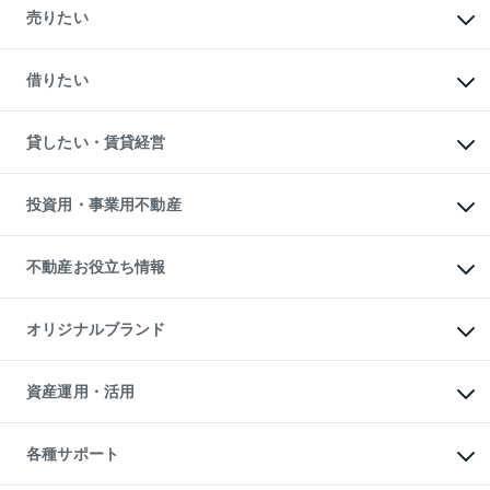
新築・分譲マンションの購入
売りたい
中古マンションの購入
一戸建ての購入
マンションの売却・査定
新築一戸建ての購入
一戸建ての売却・査定
借りたい
中古一戸建ての購入
土地の売却・査定
土地の購入
スピードAI査定
不動産購入の流れ
物件を借りる
不動産売却について
注目キーワード物件特集
オフィス・店舗の賃貸
貸したい・賃貸経営
不動産査定について
購入ガイド
借りるときの流れ
売却サービス
借りるガイド
不動産売却の流れ
無料賃料査定
多言語対応
不動産買換えの流れ
マンション賃料データ
投資用・事業用不動産
売却ガイド
賃貸管理プラン
English
繁体中文
簡体中文
リロケーションについて
投資用不動産
貸すときの流れ
事業用不動産
不動産お役立ち情報
貸すガイド
マンション投資
投資用マンション
不動産AIアドバイザー Tellus Talk
マンション一棟
マンションライブラリー
オリジナルブランド
アパート経営
人気マンションランキング
アパート投資用物件
暮らしに役立つ不動産メディア

収益物件
当社売主リノベーションマンション
「Lnote」
ビル購入（ビル一棟）
一棟リノベーションマンション

資産運用・活用
不動産相場・不動産価格情報
投資用不動産の売却査定
L`GENTE（ルジェンテ）
不動産売却FAQ
事業用不動産の売却査定
区分リノベーションマンション

不動産コラム・ニュース
等価交換事業
海外不動産
Lideas（リディアス）
不動産用語集
不動産M&A
各種サポート
投資用一棟レジデンスWELL

不動産なんでもネット相談室
アセットマネジメント・出資
SQUARE（ウェルスクエア）
住まいの税金