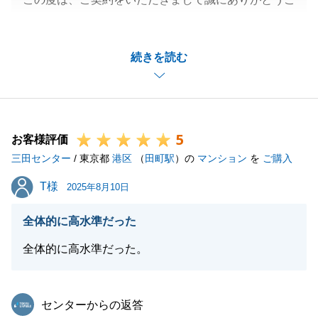
ざいました。
K様には、販売期間中、様々なご協力をいただき、お
続きを読む
陰様で今回ご契約、お引き渡しに至ったものと存じま
す。
心より御礼申し上げます。
また何かございましたらお気軽にご連絡くださいま
5
せ。
お客様評価
三田センター
/ 東京都
港区
（
田町駅
）の
マンション
を
ご購入
T様
T様
2025年8月10日
閉じる
全体的に高水準だった
全体的に高水準だった。
東急リバブル
センターからの返答