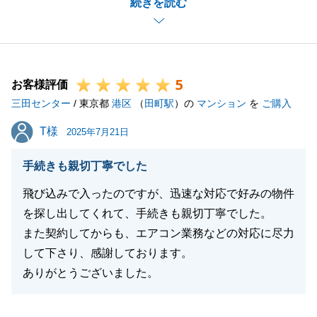
続きを読む
Ａ様に信頼してご依頼いただけたこと、そしてご満足
いただけたこと、大変光栄に存じます。
素敵なお部屋を気に入って下さった買主様とご縁を結
ぶお手伝いが出来たのは、Ａ様のご協力があったから
5
こそだと感じております。
お客様評価
三田センター
これからも不動産に関する要望等ございましたら、い
/ 東京都
港区
（
田町駅
）の
マンション
を
ご購入
つでもご連絡くださいませ。
T様
T様
2025年7月21日
今後ともどうぞよろしくお願い申し上げます。
手続きも親切丁寧でした
飛び込みで入ったのですが、迅速な対応で好みの物件
閉じる
を探し出してくれて、手続きも親切丁寧でした。
また契約してからも、エアコン業務などの対応に尽力
して下さり、感謝しております。
ありがとうございました。