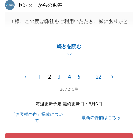
東急リバブル
センターからの返答
Ｔ様、この度は弊社をご利用いただき、誠にありがと
うございました。
ご家族みなさまお人柄が良く、素敵なお住まいをご契
続きを読む
約いただけて私も嬉しく思っております。
私自身も大変気に入ったお部屋でした。
ご家族皆さまの生活がより良いものとなることを願っ
ております。
1
2
3
4
5
22
前へ
次へ
…
引き続きどうぞよろしくお願い申し上げます。
20 / 215件
毎週更新予定 最終更新日：8月6日
閉じる
『お客様の声』掲載につい
最新の評価はこちら
て