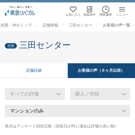
お気に入り
検索条件
閲覧履歴
メニュー
産売買・仲介トップ
店舗情報
三田センター
お客様の声一覧
三田センター
売買
お客様の声（６ヶ月以前）
店舗詳細
表示はアンケート回収日順（回収日が同じ場合は評価が高い順）