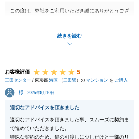
この度は、弊社をご利用いただき誠にありがとうござ
います。
Ｔ様のお人柄のおかげで無事安心してお取引をするこ
続きを読む
とができました。
ご協力ありがとうございました。
引き続き弊社の最重点マンションですので、お困りご
とがございましたら何でもお気軽にお声がけください
5
ませ。
お客様評価
三田センター
引き続きどうぞよろしくお願い申し上げます。
/ 東京都
港区
（
三田駅
）の
マンション
を
ご購入
I様
I様
2025年8月10日
閉じる
適切なアドバイスを頂きました
適切なアドバイスを頂きました事、スムーズに契約ま
で進めていただきました。
特殊な契約のため、鍵の引渡しに少しだけと一部のリ