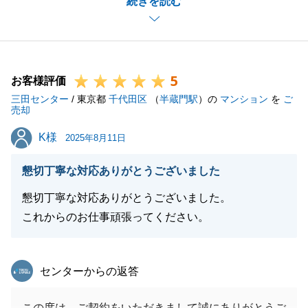
続きを読む
ことができました。
二人三脚でご売却活動している感覚があり、大変心強
かったです。
またお困りごとなどございましたらお気軽にお声がけ
5
くださいませ。
お客様評価
三田センター
引き続きどうぞよろしくお願い申し上げます。
/ 東京都
千代田区
（
半蔵門駅
）の
マンション
を
ご
売却
K様
K様
2025年8月11日
閉じる
懇切丁寧な対応ありがとうございました
懇切丁寧な対応ありがとうございました。
これからのお仕事頑張ってください。
東急リバブル
センターからの返答
この度は、ご契約をいただきまして誠にありがとうご