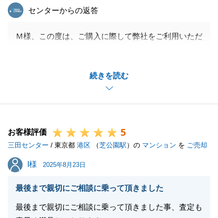
東急リバブル
センターからの返答
Ｍ様、この度は、ご購入に際して弊社をご利用いただ
き誠にありがとうございます。
いつもレスポンス良く、ご対応いただいたおかげで滞
続きを読む
りなくお取引できました。
ご家族様で快適にお住まいいただけますと幸いです。
引き続きお困りごと等ございましたらお気軽にご連絡
ください。
5
お客様評価
三田センター
/ 東京都
港区
（
芝公園駅
）の
マンション
を
ご売却
閉じる
I様
I様
2025年8月23日
最後まで親切にご相談に乗って頂きました
最後まで親切にご相談に乗って頂きました事、査定も