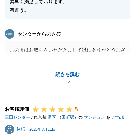
素早く満足しております。
有難う。
東急リバブル
センターからの返答
この度はお取引をいただきまして誠にありがとうござ
いました。
I様にはご契約前、ご契約からご決済、引渡しの全て
続きを読む
の過程において様々ご協力いただきました。
心より御礼申し上げます。今後も何かございましたら
お気軽にお申し付けくださいませ。
引き続きよろしくお願いいたします。
5
お客様評価
三田センター
/ 東京都
港区
（
田町駅
）の
マンション
を
ご売却
閉じる
M様
M様
2025年8月11日