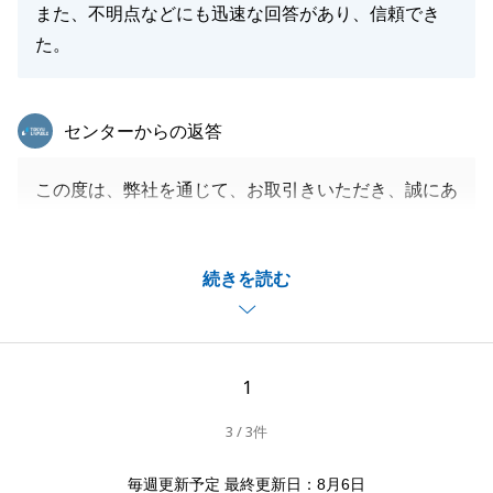
また、不明点などにも迅速な回答があり、信頼でき
た。
東急リバブル
センターからの返答
この度は、弊社を通じて、お取引きいただき、誠にあ
りがとうございました。
また、お褒めのお言葉を頂戴し、心より感謝申し上げ
続きを読む
ます。
各関係者様との対応については、K様のご協力がなけ
れば、スムーズに進行することはできなかったのもの
と思います。
1
本当にありがとうございました。
3 / 3件
今後も弊社にてお役に立てそうなことがございました
ら、いつでもお気軽にご連絡下さい。
毎週更新予定 最終更新日：8月6日