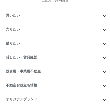
買いたい
マンションの購入
新築・分譲マンションの購入
売りたい
中古マンションの購入
一戸建ての購入
マンションの売却・査定
新築一戸建ての購入
一戸建ての売却・査定
借りたい
中古一戸建ての購入
土地の売却・査定
土地の購入
スピードAI査定
不動産購入の流れ
物件を借りる
不動産売却について
注目キーワード物件特集
オフィス・店舗の賃貸
貸したい・賃貸経営
不動産査定について
購入ガイド
借りるときの流れ
売却サービス
借りるガイド
不動産売却の流れ
無料賃料査定
多言語対応
不動産買換えの流れ
マンション賃料データ
投資用・事業用不動産
売却ガイド
賃貸管理プラン
English
繁体中文
簡体中文
リロケーションについて
投資用不動産
貸すときの流れ
事業用不動産
不動産お役立ち情報
貸すガイド
マンション投資
投資用マンション
不動産AIアドバイザー Tellus Talk
マンション一棟
マンションライブラリー
オリジナルブランド
アパート経営
人気マンションランキング
アパート投資用物件
暮らしに役立つ不動産メディア

収益物件
当社売主リノベーションマンション
「Lnote」