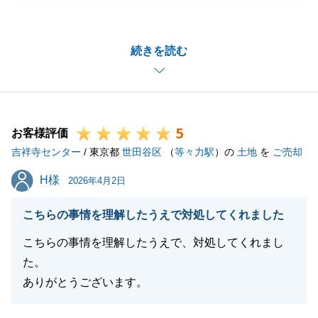
りでございます。
一緒にお土地をご見学の際に一日中お時間頂きました
続きを読む
ことが懐かしく思います。
この後は建築が滞りなく進むことを願っております。
引き続きどうぞよろしくお願い致します。
5
お客様評価
吉祥寺センター
/ 東京都
世田谷区
（
等々力駅
）の
土地
を
ご売却
閉じる
H様
H様
2026年4月2日
こちらの事情を理解したうえで対処してくれました
こちらの事情を理解したうえで、対処してくれまし
た。
ありがとうございます。