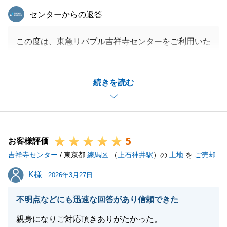
東急リバブル
センターからの返答
この度は、東急リバブル吉祥寺センターをご利用いた
だき、ありがとうございました。
また、温かいお言葉をいただき、誠にありがとうござ
続きを読む
います。
今後もお客様の立場に立った丁寧な対応を心がけてま
いりますので、
また何かご相談事がございましたら、お気軽にお申し
5
付けください。
お客様評価
吉祥寺センター
/ 東京都
練馬区
（
上石神井駅
）の
土地
を
ご売却
K様
K様
2026年3月27日
閉じる
不明点などにも迅速な回答があり信頼できた
親身になりご対応頂きありがたかった。