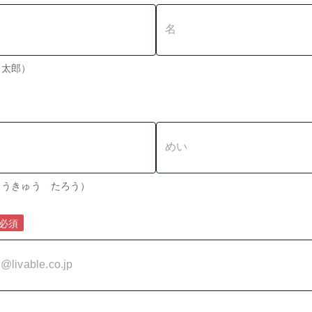
　太郎）
（全角かな　例：とうきゅう　たろう） 
必須