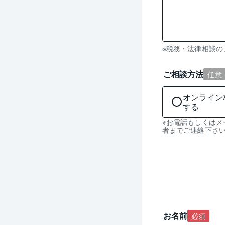
残
※税務・法律相談
り
0
ご相談方法
任意
文
字
オンライン
入
する
力
※お電話もしくは
可
者までご連絡下さ
能
お名前
必須