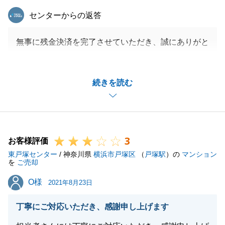
東急リバブル
センターからの返答
無事に残金決済を完了させていただき、誠にありがと
うございます。
これもひとえにＫ様の温かいご理解を賜れたからこそ
続きを読む
と感謝しております。
売買契約後の対応について、ご不快は思いをさせてし
まったこと、深くお詫び申し上げます。
ご連絡の頻度が少なかったことが、原因かと拝察して
3
おります。
お客様評価
東戸塚センター
貴重なご意見・ご指摘は今後改善していく所存でござ
/ 神奈川県
横浜市戸塚区
（
戸塚駅
）の
マンション
を
ご売却
います。
O様
O様
2021年8月23日
丁寧にご対応いただき、感謝申し上げます
閉じる