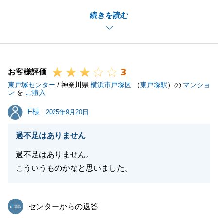
当初、お買替えのご相談からお伺いをさえて頂き、ご
続きを読む
購入のお手続きを進めさせて頂きましたが、お仕事で
お忙しい中ご契約手続きや住宅ローン手続き、ご清算
準備等ご対応頂きましてありがとうございます。
新居でたくさんの思い出をご家族の皆様で育んで頂け
3
ることを、心より願っております。
お客様評価
東戸塚センター
この度は誠にありがとうございました。
/ 神奈川県
横浜市戸塚区
（
東戸塚駅
）の
マンショ
ン
を
ご購入
また、貴重なご意見をいただきましてありがとうござ
F様
F様
います。
2025年9月20日
お伺いさせて頂いた内容を真摯に受け止め、今後の営
過不足はありません
業活動に取り組んでまいります。
今後もT様の担当としてご用命賜りますよう、お願い
過不足はありません。
申し上げます。
こういうものかなと思いました。
(ご紹介も募集しておりますのでご親戚・お知り合い
等のご相談もお気軽にお声掛けください)
東急リバブル
センターからの返答