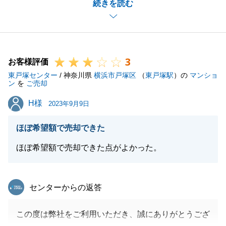
続きを読む
いただきました。
また何か御座いましたら、ご相談お願いいたします。
3
お客様評価
閉じる
東戸塚センター
/ 神奈川県
横浜市戸塚区
（
東戸塚駅
）の
マンショ
ン
を
ご売却
H様
H様
2023年9月9日
ほぼ希望額で売却できた
ほぼ希望額で売却できた点がよかった。
東急リバブル
センターからの返答
この度は弊社をご利用いただき、誠にありがとうござ