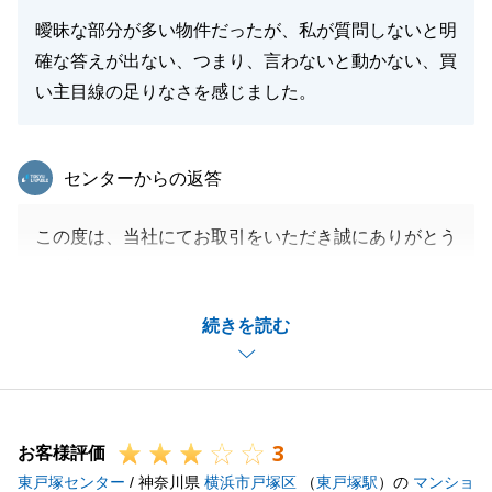
曖昧な部分が多い物件だったが、私が質問しないと明
確な答えが出ない、つまり、言わないと動かない、買
い主目線の足りなさを感じました。
東急リバブル
センターからの返答
この度は、当社にてお取引をいただき誠にありがとう
ございました。
ご指摘いただいた事項については、真摯に受け止め、
続きを読む
今後の営業活動に活かせるよう、尽力いたします。
至らぬ点もあったかと思いますが、今後もお役に立て
ることがございましたらお気軽にお申し付けくださ
い。
3
何卒よろしくお願い申し上げます。
お客様評価
東戸塚センター
/ 神奈川県
横浜市戸塚区
（
東戸塚駅
）の
マンショ