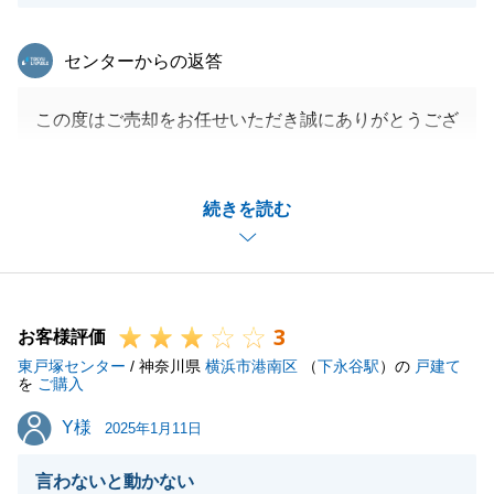
東急リバブル
センターからの返答
この度はご売却をお任せいただき誠にありがとうござ
いました。
K様のご協力があり、スムーズにお引き渡しまで完了
続きを読む
することができました。
今後ともお困り事があればお気軽にご連絡ください。
改めて、今回は誠にありがとうございました。
3
お客様評価
東戸塚センター
/ 神奈川県
横浜市港南区
（
下永谷駅
）の
戸建て
閉じる
を
ご購入
Y様
Y様
2025年1月11日
言わないと動かない