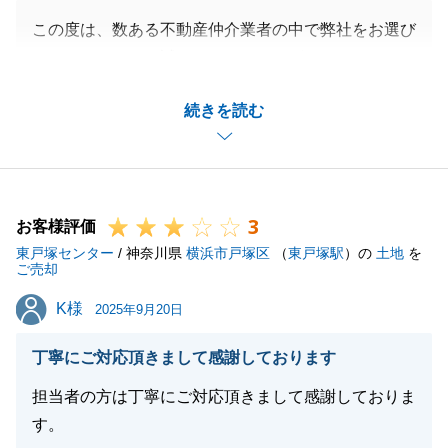
この度は、数ある不動産仲介業者の中で弊社をお選び
閉じる
くださいまして、誠にありがとうございました。
無事にお引渡しを迎えられて、私も嬉しく思っており
続きを読む
ます。
また何か不動産の事でお困りでございましたら、お気
軽にお申し付けくださいませ。
宜しくお願いいたします。
3
お客様評価
東戸塚センター
/ 神奈川県
横浜市戸塚区
（
東戸塚駅
）の
土地
を
ご売却
閉じる
K様
K様
2025年9月20日
丁寧にご対応頂きまして感謝しております
担当者の方は丁寧にご対応頂きまして感謝しておりま
す。