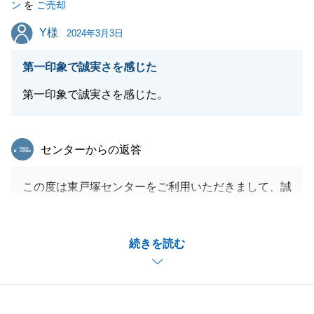
ン
を
ご売却
Y様
Y様
2024年3月3日
閉じる
第一印象で誠実さを感じた
第一印象で誠実さを感じた。
東急リバブル
センターからの返答
この度は東戸塚センターをご利用いただきまして、誠
にありがとうございました。
Y様より頂きました貴重なご意見、ご指摘事項をしっ
続きを読む
かりと受け止め、今後の私の仕事の進め方の改善に努
めて参ります。
今後も、どんな些細な事でも結構でございますのでお
気軽にご相談くださいませ。