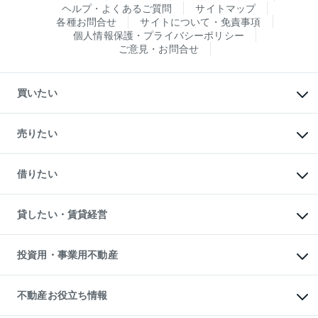
ヘルプ・よくあるご質問
サイトマップ
各種お問合せ
サイトについて・免責事項
個人情報保護・プライバシーポリシー
ご意見・お問合せ
買いたい
マンションの購入
新築・分譲マンションの購入
売りたい
中古マンションの購入
一戸建ての購入
マンションの売却・査定
新築一戸建ての購入
一戸建ての売却・査定
借りたい
中古一戸建ての購入
土地の売却・査定
土地の購入
スピードAI査定
不動産購入の流れ
物件を借りる
不動産売却について
注目キーワード物件特集
オフィス・店舗の賃貸
貸したい・賃貸経営
不動産査定について
購入ガイド
借りるときの流れ
売却サービス
借りるガイド
不動産売却の流れ
無料賃料査定
多言語対応
不動産買換えの流れ
マンション賃料データ
投資用・事業用不動産
売却ガイド
賃貸管理プラン
English
繁体中文
簡体中文
リロケーションについて
投資用不動産
貸すときの流れ
事業用不動産
不動産お役立ち情報
貸すガイド
マンション投資
投資用マンション