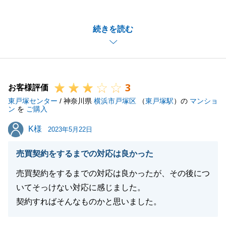
います。
今回売主様本人は施設に入られるとのことで、代理人
続きを読む
様のお手続きで大変なこともあったと思いますが、ご
連絡も密にとっていただき、誠にありがとうございま
す。
また何か御座いましたら、お気軽にご相談お願いいた
3
します。
お客様評価
東戸塚センター
/ 神奈川県
横浜市戸塚区
（
東戸塚駅
）の
マンショ
ン
を
ご購入
K様
K様
2023年5月22日
閉じる
売買契約をするまでの対応は良かった
売買契約をするまでの対応は良かったが、その後につ
いてそっけない対応に感じました。
契約すればそんなものかと思いました。