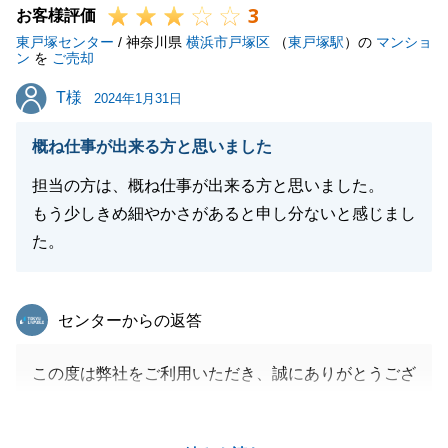
3
末永くお付き合いできますよう宜しくお願い致しま
お客様評価
東戸塚センター
す。
/ 神奈川県
横浜市戸塚区
（
東戸塚駅
）の
マンショ
ン
を
ご売却
この度は、本当にありがとうございました。
T様
T様
2024年1月31日
概ね仕事が出来る方と思いました
閉じる
担当の方は、概ね仕事が出来る方と思いました。
もう少しきめ細やかさがあると申し分ないと感じまし
た。
東急リバブル
センターからの返答
この度は弊社をご利用いただき、誠にありがとうござ
いました。
T様のご希望に近づけるように、誠心誠意対応させて