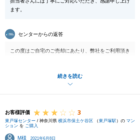
担当者さんには丁寧にご対応いただき、感謝申し上げ
ます。
東急リバブル
センターからの返答
この度はご自宅のご売却にあたり、弊社をご利用頂き
誠に有難うございます。
今回、早期にご売却が成立したのも、Ｏ様がご案内の
続きを読む
際に、ご見学のお客様に大変丁寧にご対応頂けた事が
要因だと思います。
また、不動産でお困りの事がございましたら、お気軽
にご相談下さい。
3
この度は誠に有難うございました。
お客様評価
東戸塚センター
/ 神奈川県
横浜市保土ケ谷区
（
東戸塚駅
）の
マン
ション
を
ご購入
M様
M様
2021年6月8日
閉じる