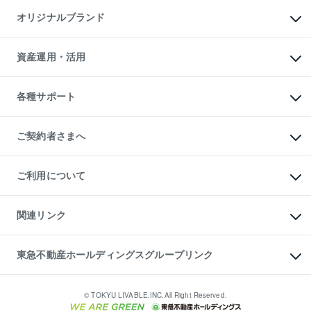
不動産AIアドバイザー Tellus Talk
マンション一棟
マンションライブラリー
オリジナルブランド
アパート経営
人気マンションランキング
アパート投資用物件
暮らしに役立つ不動産メディア

収益物件
当社売主リノベーションマンション
「Lnote」
ビル購入（ビル一棟）
一棟リノベーションマンション

資産運用・活用
不動産相場・不動産価格情報
投資用不動産の売却査定
L`GENTE（ルジェンテ）
不動産売却FAQ
事業用不動産の売却査定
区分リノベーションマンション

不動産コラム・ニュース
等価交換事業
海外不動産
Lideas（リディアス）
不動産用語集
不動産M&A
各種サポート
投資用一棟レジデンスWELL

不動産なんでもネット相談室
アセットマネジメント・出資
SQUARE（ウェルスクエア）
住まいの税金
不動産小口投資

シニア向けサポート
物件一括検索（購入＆賃貸）
LEGACIA（レガシア）
相続サポート
ご契約者さまへ
リフォームサポート
ご契約者さまサポートメニュー
ご紹介・再契約特典
ご利用について
入居者様専用-各種ご案内（賃貸）
東急こすもす会「こすもすWeb」
本人確認に関するお客様へのお願い
金融商品取引について
関連リンク
東急リバブル ソーシャルメディアポリシー
ご意見・お問い合わせ（金融商品取引専用の相談・お問い合わせ窓口）
すまいValue
保険募集におけるプライバシー・ポリシー
これからご結婚される方に東急百貨店のブライダルクラブ
東急不動産ホールディングスグループリンク
ダイレクトメール（郵送物）・Eメールなどの送付停止について
人材サービスのご用命は 東急リバブルスタッフ株式会社まで
宅地建物取引業者の皆様へ
東北の逸品を贈ります 東北すぐれものセレクション
東急不動産
民泊の開業・運営のご相談は「ReINN株式会社」まで
東急コミュニティー
© TOKYU LIVABLE,INC.All Right Reserved.
東急リバブル