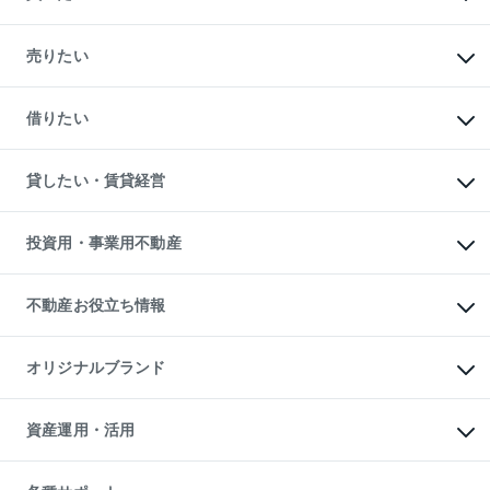
マンションの購入
新築・分譲マンションの購入
売りたい
中古マンションの購入
一戸建ての購入
マンションの売却・査定
新築一戸建ての購入
一戸建ての売却・査定
借りたい
中古一戸建ての購入
土地の売却・査定
土地の購入
スピードAI査定
不動産購入の流れ
物件を借りる
不動産売却について
注目キーワード物件特集
オフィス・店舗の賃貸
貸したい・賃貸経営
不動産査定について
購入ガイド
借りるときの流れ
売却サービス
借りるガイド
不動産売却の流れ
無料賃料査定
多言語対応
不動産買換えの流れ
マンション賃料データ
投資用・事業用不動産
売却ガイド
賃貸管理プラン
English
繁体中文
簡体中文
リロケーションについて
投資用不動産
貸すときの流れ
事業用不動産
不動産お役立ち情報
貸すガイド
マンション投資
投資用マンション
不動産AIアドバイザー Tellus Talk
マンション一棟
マンションライブラリー
オリジナルブランド
アパート経営
人気マンションランキング
アパート投資用物件
暮らしに役立つ不動産メディア

収益物件
当社売主リノベーションマンション
「Lnote」
ビル購入（ビル一棟）
一棟リノベーションマンション

資産運用・活用
不動産相場・不動産価格情報
投資用不動産の売却査定
L`GENTE（ルジェンテ）
不動産売却FAQ
事業用不動産の売却査定
区分リノベーションマンション

不動産コラム・ニュース
等価交換事業
海外不動産
Lideas（リディアス）
不動産用語集
不動産M&A