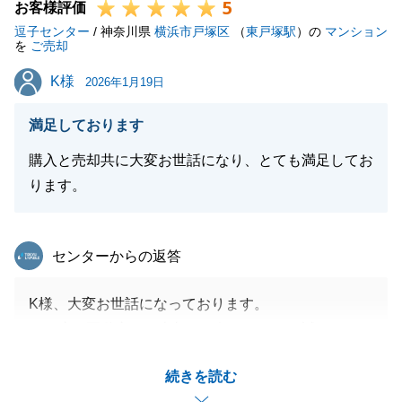
5
いましたら、いつでもお気軽にご連絡ください。
お客様評価
逗子センター
今後とも、どうぞよろしくお願い申し上げます。
/ 神奈川県
横浜市戸塚区
（
東戸塚駅
）の
マンション
を
ご売却
K様
K様
2026年1月19日
閉じる
満足しております
購入と売却共に大変お世話になり、とても満足してお
ります。
東急リバブル
センターからの返答
K様、大変お世話になっております。
この度は不動産とご売却をお任せいただき誠にありが
とうございました。
続きを読む
ご契約からご決済までスムーズに進んだのもK様のご