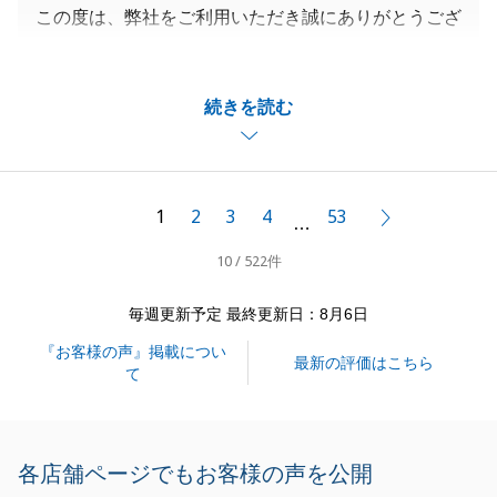
この度は、弊社をご利用いただき誠にありがとうござ
いました。
お褒めの言葉もいただけて、私も大変嬉しく思ってお
続きを読む
ります。
微力ながら、K様にお力添えができたこと光栄に存じ
ます。
今後も何かございましたら、いつでもお気軽にご連絡
1
2
3
4
53
次へ
…
ください。
10 / 522件
お引き渡し後もK様の不動産のパートナーとして、末
永くサポートさせていただきます。
毎週更新予定 最終更新日：8月6日
このご縁を大切に、今後とも何卒よろしくお願い申し
『お客様の声』掲載につい
上げます。
最新の評価はこちら
て
閉じる
各店舗ページでもお客様の声を公開