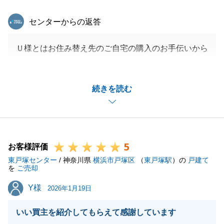
東急リバブル
センターからの返答
Ｕ様とはお住み替え先のご自宅の購入のお手伝いから
スタートさせて頂きましたが、元々お住まいだった旧
ご自宅についてもスムーズにお取引をさせて頂きまし
続きを読む
てありがとうございました。
周りの方も含めて何か不動産関連でお困りごとがござ
いましたらお気軽にご相談下さい。
今後ともよろしくお願いいたします。
5
お客様評価
東戸塚センター
/ 神奈川県
横浜市戸塚区
（
東戸塚駅
）の
戸建て
を
ご売却
閉じる
Y様
Y様
2026年1月19日
いい買主を紹介してもらえて感謝しています