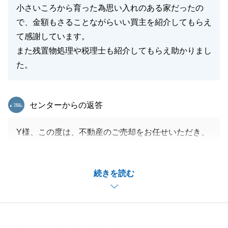
小さいころから育った為思い入れのある家だったの
で、金額もさることながらいい買主を紹介してもらえ
て感謝しています。
また残置物処理や税理士も紹介してもらえ助かりまし
た。
東急リバブル
センターからの返答
Y様、この度は、不動産のご売却をお任せいただき、
誠にありがとうございました。
築年数は経過しておりましたが、大変手入れの行き届
続きを読む
いた心地よい戸建てであり、買主様もそのような点に
魅力を感じてくださったのだと思います。無事にご成
約となりましたこと、心よりお喜び申し上げます。
また今後、不動産に関してお困りごとやご相談がござ