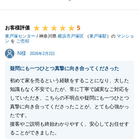
ました。
新居でたくさんの思い出をご家族の皆様で育んで頂け
ることを、心より願っております。
5
この度は誠にありがとうございました。
お客様評価
東戸塚センター
また、何かお役に立てる機会がございましたら、いつ
/ 神奈川県
横浜市戸塚区
（
東戸塚駅
）の
マンショ
ン
を
ご売却
でもご相談をお待ちしておりますので、弊社までお気
N様
N様
軽にご連絡ください。
2026年2月2日
今後O様の担当としてご用命賜りますよう、お願い申
疑問にも一つひとつ真摯に向き合ってくださった
し上げます。
(ご紹介も募集しておりますのでご親戚・お知り合い
初めて家を売るという経験をすることになり、大した
等のご相談もお気軽にお声掛けください)
知識もなく不安でしたが、常に丁寧で誠実なご対応を
していただき、こちらの不明点や疑問にも一つひとつ
真摯に向き合ってくださったことが、とても心強かっ
たです。
閉じる
接客やご説明も終始わかりやすく、安心してお任せす
ることができました。