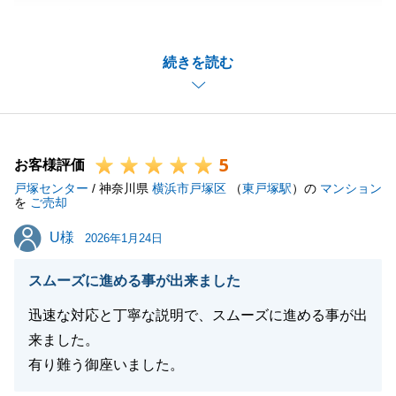
うございました。
至らぬ点もあり、大変申し訳ございません。
続きを読む
今後とも、より円滑な連携ができるよう努めてまいり
ます。
またご相談があればお申し付けください。よろしくお
願いいたします。
5
お客様評価
戸塚センター
/ 神奈川県
横浜市戸塚区
（
東戸塚駅
）の
マンション
を
ご売却
閉じる
U様
U様
2026年1月24日
スムーズに進める事が出来ました
迅速な対応と丁寧な説明で、スムーズに進める事が出
来ました。
有り難う御座いました。