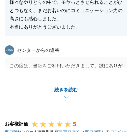
様々なやりとりの中で、モヤっとさせられることがひ
とつもなく、まだお若いのにコミュニケーション力の
高さにも感心しました。
本当にありがとうございました。
東急リバブル
センターからの返答
この度は、当社をご利用いただきまして、誠にありが
とうございました。
N様の大切なお住まいのご売却を、微力ながらお手伝
続きを読む
いでき、またお役にたてたこと大変光栄でございま
す。
お困りのことがございましたら、お気軽にご連絡いた
だければと存じます。
5
今後ともよろしくお願いいたします。
お客様評価
東戸塚センター
/ 神奈川県
横浜市戸塚区
（
東戸塚駅
）の
マンショ