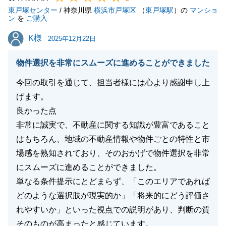
東戸塚センター
ただけますと幸いです。
/ 神奈川県
横浜市戸塚区
（
東戸塚駅
）の
マンショ
ン
を
ご購入
引き続きどうぞよろしくお願い申し上げます。
K様
K様
2025年12月22日
物件選択を非常にスムーズに進めることができました
閉じる
今回の取引を通じて、担当者様には心より感謝申し上
げます。
良かった点
非常に誠実で、不動産に関する知識が豊富であること
はもちろん、地域の不動産情報や物件ごとの特性と市
場感を熟知されており、そのおかげで物件選択を非常
にスムーズに進めることができました。
単なる条件提示にとどまらず、「このエリアであれば
どのような選択肢が現実的か」「将来的にどう評価さ
れやすいか」といった視点での説明があり、判断の質
そのものが高まったと感じています。