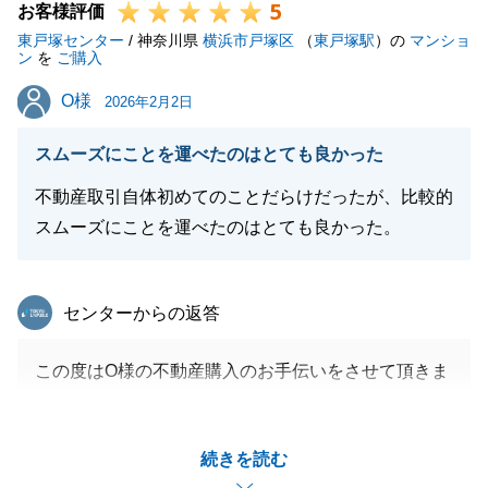
5
お客様評価
東戸塚センター
/ 神奈川県
横浜市戸塚区
（
東戸塚駅
）の
マンショ
ン
を
ご購入
O様
O様
2026年2月2日
スムーズにことを運べたのはとても良かった
不動産取引自体初めてのことだらけだったが、比較的
スムーズにことを運べたのはとても良かった。
東急リバブル
センターからの返答
この度はO様の不動産購入のお手伝いをさせて頂きま
してありがとうございました。
共働きでお忙しい中ご契約手続きや住宅ローン手続
続きを読む
き、ご清算準備等ご対応頂きましてありがとうござい