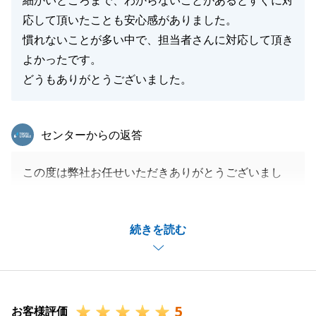
細かいところまで、わからないことがあるとすぐに対
応して頂いたことも安心感がありました。
慣れないことが多い中で、担当者さんに対応して頂き
よかったです。
どうもありがとうございました。
東急リバブル
センターからの返答
この度は弊社お任せいただきありがとうございまし
た。
Y様とは二度目のお取引でしたが、私にお任せいただ
続きを読む
き感謝申し上げます。
お手数をおかけしてしまったこともございましたが、
Y様のご協力もあり、無事ご決済を完了することがで
きました。
5
今後もし何かございましたらご遠慮なくお申し付けい
お客様評価