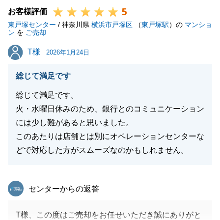
5
お客様評価
東戸塚センター
/ 神奈川県
横浜市戸塚区
（
東戸塚駅
）の
マンショ
閉じる
ン
を
ご売却
T様
T様
2026年1月24日
総じて満足です
総じて満足です。
火・水曜日休みのため、銀行とのコミュニケーション
には少し難があると思いました。
このあたりは店舗とは別にオペレーションセンターな
どで対応した方がスムーズなのかもしれません。
東急リバブル
センターからの返答
T様、この度はご売却をお任せいただき誠にありがと