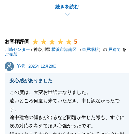
続きを読む
だき、大変嬉しく存じます。
複数回のお打ち合わせや室内確認、契約・決済書類の
ご準備等、お忙しいところご協力いただきまして誠に
ありがとうございました。
5
今後とも末永く弊社をご愛顧賜りますようお願い申し
お客様評価
川崎センター
上げます。
/ 神奈川県
横浜市港南区
（
東戸塚駅
）の
戸建て
を
ご売却
何かございましたらいつでもお気軽にご連絡ください
Y様
Y様
ませ。
2025年12月28日
安心感がありました
この度は、大変お世話になりました。
閉じる
遠いところ何度も来ていただき、申し訳なかったで
す。
途中建物の傾きが出るなど問題が生じた際も、すぐに
次の対応を考えて頂き心強かったです。