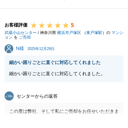
協力があってこそでした。
また、今後不動産に関することで何かお困り事等ござ
いましたら、お気軽にご連絡いただければと存じま
5
す。
お客様評価
武蔵小山センター
今後とも何卒宜しくお願い申し上げます。
/ 神奈川県
横浜市戸塚区
（
東戸塚駅
）の
マンシ
ョン
を
ご売却
N様
N様
2025年12月29日
閉じる
細かい困りごとに直ぐに対応してくれました
細かい困りごとに直ぐに対応してくれました。
東急リバブル
センターからの返答
この度は弊社、そして私にご売却をお任せいただきま
して誠にありがとうございました。
前回お取引の物件に続き、今回もご売却もお任せいた